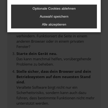
Internetverbindung.
Laden andere Webseiten, zum Beispiel deine
Optionale Cookies ablehnen
Suchmaschine?
Auswahl speichern
Prüfe deine Browsererweiterungen.
Alle akzeptieren
Manche Erweiterungen, wie Werbeblocker,
können das Laden bestimmter Seiten
verhindern. Funktioniert die Seite in einem
anderen Browser oder in einem privaten
Fenster?
Starte dein Gerät neu.
Das kann manchmal helfen, vorübergehende
Probleme zu beheben.
Stelle sicher, dass dein Browser und dein
Betriebssystem auf dem neuesten Stand
sind.
Veraltete Software birgt nicht nur ein
Sicherheitsrisiko, sondern kann auch dazu
führen, dass bestimmte Funktionen nicht mehr
unterstützt werden.