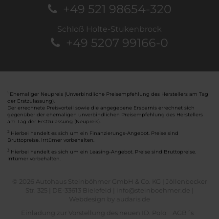
+49 521 98654-320
Schloß Holte-Stukenbrock
+49 5207 99166-0
Ehemaliger Neupreis (Unverbindliche Preisempfehlung des Herstellers am Tag
1
der Erstzulassung).
Der errechnete Preisvorteil sowie die angegebene Ersparnis errechnet sich
gegenüber der ehemaligen unverbindlichen Preisempfehlung des Herstellers
am Tag der Erstzulassung (Neupreis).
2
Hierbei handelt es sich um ein Finanzierungs-Angebot. Preise sind
Bruttopreise. Irrtümer vorbehalten.
3
Hierbei handelt es sich um ein Leasing-Angebot. Preise sind Bruttopreise.
Irrtümer vorbehalten.
© 2026 Autohaus Steinböhmer GmbH & Co. KG | Jöllenbecker
Str. 325 | DE-33613 Bielefeld | info@steinboehmer.de |
Webdesign by audaris.de
Einladung zur Vorstellung des neuen ID. Polo
AGB´s