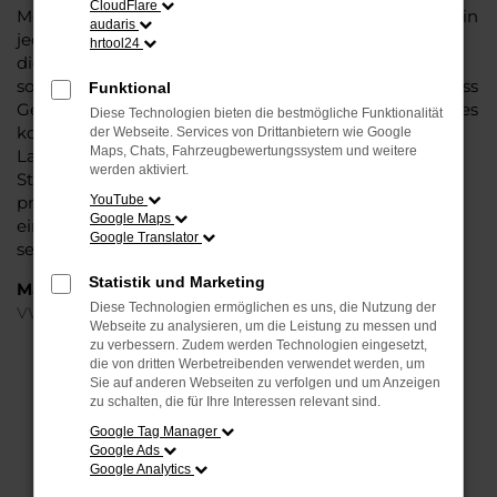
CloudFlare
Modell das Wasser reichen können. Die Qualität steht in
audaris
jeder Modellgeneration außer Frage. Hinzu kommen
hrtool24
die vielfältigen Möglichkeiten einer Individualisierung
sowie die zahlreichen Assistenzsysteme. Ein VW T-Cross
Funktional
Gebrauchtwagen für Paderborn ist ein Fahrzeug, wie es
Diese Technologien bieten die bestmögliche Funktionalität
kompletter nicht sein könnte und überzeugt durch
der Webseite. Services von Drittanbietern wie Google
Maps, Chats, Fahrzeugbewertungssystem und weitere
Langlebigkeit und einen sehr soliden Werterhalt. Bei
werden aktiviert.
Steinböhmer kommt hinzu, dass Sie sich über einen
preislichen Nachlass freuen dürfen und beim Kauf auf
YouTube
Google Maps
ein Unternehmen mit mehr als 80 Jahren Erfahrung
Google Translator
setzen.
Statistik und Marketing
Marken
Diese Technologien ermöglichen es uns, die Nutzung der
VW
Webseite zu analysieren, um die Leistung zu messen und
zu verbessern. Zudem werden Technologien eingesetzt,
die von dritten Werbetreibenden verwendet werden, um
FEHLER: NETWORK ERROR
Sie auf anderen Webseiten zu verfolgen und um Anzeigen
zu schalten, die für Ihre Interessen relevant sind.
Beim Laden ist ein Fehler aufgetreten.
Google Tag Manager
Hier sind ein paar Tipps, die dir helfen können:
Google Ads
Google Analytics
Überprüfe deine Firewall und deine