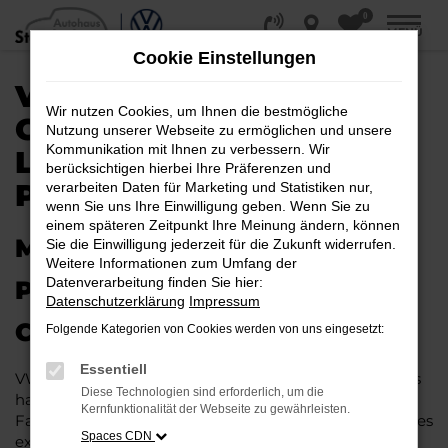
0
Zum
MENÜ
Hauptinhalt
Cookie Einstellungen
springen
VW T-CROSS
Wir nutzen Cookies, um Ihnen die bestmögliche
GEBRAUCHTWAGEN |
Nutzung unserer Webseite zu ermöglichen und unsere
Kommunikation mit Ihnen zu verbessern. Wir
LIEFERSERVICE NACH
berücksichtigen hierbei Ihre Präferenzen und
PADERBORN
verarbeiten Daten für Marketing und Statistiken nur,
wenn Sie uns Ihre Einwilligung geben. Wenn Sie zu
einem späteren Zeitpunkt Ihre Meinung ändern, können
MIT RABATT DURCH
Sie die Einwilligung jederzeit für die Zukunft widerrufen.
Weitere Informationen zum Umfang der
Datenverarbeitung finden Sie hier:
PADERBORN MIT DEM VW T-
Datenschutzerklärung
Impressum
CROSS GEBRAUCHTWAGEN
Folgende Kategorien von Cookies werden von uns eingesetzt:
Essentiell
VW T-Cross Gebrauchtwagen liegen im Trend und das
Diese Technologien sind erforderlich, um die
hat einen vergleichsweise einfachen Grund. Ob für
Kernfunktionalität der Webseite zu gewährleisten.
Fahrten in und um Paderborn oder längere Strecken: es
Spaces CDN
existieren schlichtweg kaum Fahrzeuge, die diesem