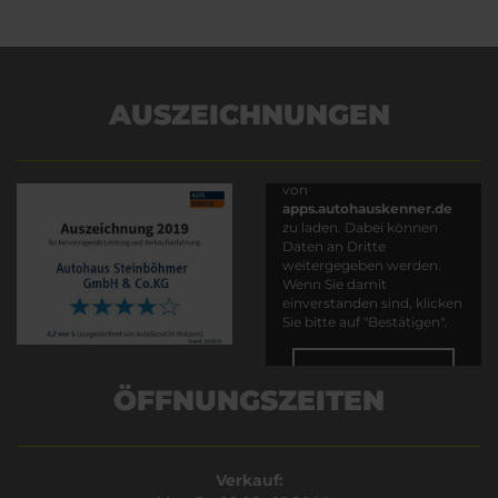
AUSZEICHNUNGEN
Es wird versucht, Inhalte
von
apps.autohauskenner.de
zu laden. Dabei können
Daten an Dritte
weitergegeben werden.
Wenn Sie damit
einverstanden sind, klicken
Sie bitte auf "Bestätigen".
Bestätigen
ÖFFNUNGSZEITEN
Verkauf: