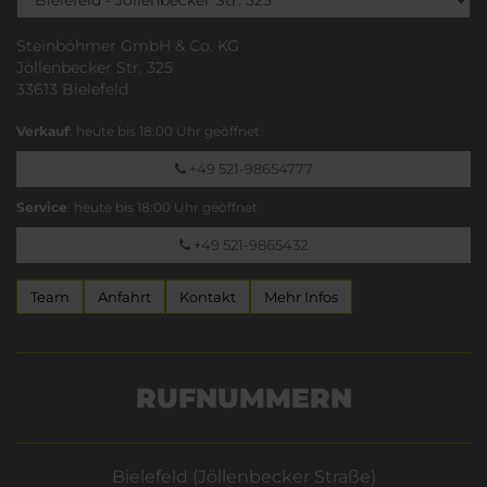
Steinböhmer GmbH & Co. KG
Jöllenbecker Str. 325
33613 Bielefeld
Verkauf
: heute bis 18:00 Uhr geöffnet
+49 521-98654777
Service
: heute bis 18:00 Uhr geöffnet
+49 521-9865432
Team
Anfahrt
Kontakt
Mehr Infos
RUFNUMMERN
Bielefeld (Jöllenbecker Straße)