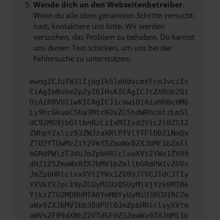
Wende dich an den Webseitenbetreiber.
Wenn du alle oben genannten Schritte versucht
hast, kontaktiere uns bitte. Wir werden
versuchen, das Problem zu beheben. Du kannst
uns diesen Text schicken, um uns bei der
Fehlersuche zu unterstützen:
ewogICJuYW1lIjogIk5ldHdvcmtFcnJvciIs
CiAgImNvbmZpZyI6IHsKICAgICJtZXRob2Qi
OiAiR0VUIiwKICAgICJ1cmwiOiAiaHR0cHM6
Ly9hcGkueC5ha3MtcHJvZC5hdWRhcmlzLm5l
dC92MS9jbGllbnRzLzIxMTIvd2Vic2l0ZS12
ZWhpY2xlcz93ZWJzaXRlPTVlYTFlODZiNmQx
ZTU2YTUwMzZiY2VkYSZmaWx0ZXJbMF1bZmll
bGRdPWlzT3duJmZpbHRlclswXVt2YWx1ZV09
dHJ1ZSZmaWx0ZXJbMV1bZmllbGRdPW1vZGVs
JmZpbHRlclsxXVt2YWx1ZV09JTVCJTdCJTIy
YXVkYXJpc19pZCUyMiUzQSUyMjVjYzk0MTBk
YjkzZTU2MDRhMTA0YmM0YyUyMiU3RCU1RCZm
aWx0ZXJbMV1bb3BdPUlOJmZpbHRlclsyXVtm
aWVsZF09dXNhZ2VTdGF0ZSZmaWx0ZXJbMl1b