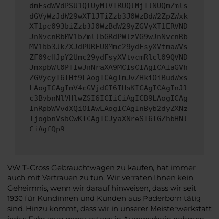
dmFsdWVdPSU1QiUyMlVTRUQlMjIlNUQmZmls
dGVyWzJdW29wXT1JTiZzb3J0WzBdW2ZpZWxk
XT1pc093biZzb3J0WzBdW29yZGVyXT1ERVND
JnNvcnRbMV1bZmllbGRdPWlzVG9wJnNvcnRb
MV1bb3JkZXJdPURFU0Mmc29ydFsyXVtmaWVs
ZF09cHJpY2Umc29ydFsyXVtvcmRlcl09QVND
JmxpbWl0PTIwJnNraXA9MCIsCiAgICAiaGVh
ZGVycyI6IHt9LAogICAgImJvZHkiOiBudWxs
LAogICAgImV4cGVjdCI6IHsKICAgICAgInJl
c3BvbnNlVHlwZSI6ICIiCiAgICB9LAogICAg
InRpbWVvdXQiOiAwLAogICAgInByb2dyZXNz
IjogbnVsbCwKICAgICJyaXNreSI6IGZhbHNl
CiAgfQp9
VW T-Cross Gebrauchtwagen zu kaufen, hat immer
auch mit Vertrauen zu tun. Wir verraten Ihnen kein
Geheimnis, wenn wir darauf hinweisen, dass wir seit
1930 für Kundinnen und Kunden aus Paderborn tätig
sind. Hinzu kommt, dass wir in unserer Meisterwerkstatt
jedes Fahrzeug genauestens in Augenschein nehmen