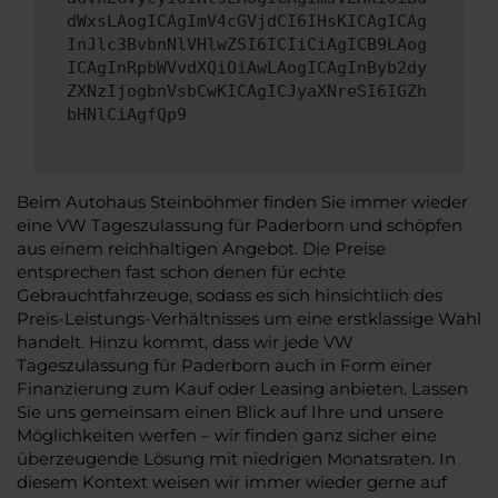
dWxsLAogICAgImV4cGVjdCI6IHsKICAgICAg
InJlc3BvbnNlVHlwZSI6ICIiCiAgICB9LAog
ICAgInRpbWVvdXQiOiAwLAogICAgInByb2dy
ZXNzIjogbnVsbCwKICAgICJyaXNreSI6IGZh
bHNlCiAgfQp9
Beim Autohaus Steinböhmer finden Sie immer wieder
eine VW Tageszulassung für Paderborn und schöpfen
aus einem reichhaltigen Angebot. Die Preise
entsprechen fast schon denen für echte
Gebrauchtfahrzeuge, sodass es sich hinsichtlich des
Preis-Leistungs-Verhältnisses um eine erstklassige Wahl
handelt. Hinzu kommt, dass wir jede VW
Tageszulassung für Paderborn auch in Form einer
Finanzierung zum Kauf oder Leasing anbieten. Lassen
Sie uns gemeinsam einen Blick auf Ihre und unsere
Möglichkeiten werfen – wir finden ganz sicher eine
überzeugende Lösung mit niedrigen Monatsraten. In
diesem Kontext weisen wir immer wieder gerne auf