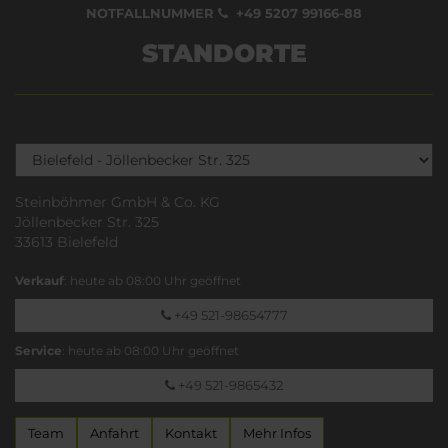
NOTFALLNUMMER
+49 5207 99166-88
STANDORTE
Steinböhmer GmbH & Co. KG
Jöllenbecker Str. 325
33613 Bielefeld
Verkauf
: heute ab 08:00 Uhr geöffnet
+49 521-98654777
Service
: heute ab 08:00 Uhr geöffnet
+49 521-9865432
Team
Anfahrt
Kontakt
Mehr Infos