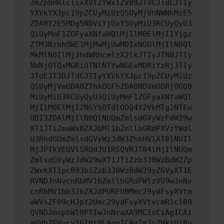
JmZpbHRlclsxXVt2YWx1ZV09JTVCJTdCJTIy
YXVkYXJpc19pZCUyMiUzQSUyMjVhNWNhMzE5
ZDA0Y2E5MDg5NDViYjUxYSUyMiU3RCUyQyU3
QiUyMmF1ZGFyaXNfaWQlMjIlM0ElMjI1Yjgz
ZTM3NzhhOWE1MjMwMjUwMDIxNGUlMjIlN0Ql
MkMlN0IlMjJhdWRhcmlzX2lkJTIyJTNBJTIy
NWNjOTQxMGRiOTNlNTYwNGExMDRiYzRjJTIy
JTdEJTJDJTdCJTIyYXVkYXJpc19pZCUyMiUz
QSUyMjVmODA0ZThkOGFhZDA0NDVmODRjOGQ0
MiUyMiU3RCUyQyU3QiUyMmF1ZGFyaXNfaWQl
MjIlM0ElMjI2NGY5OTdlODQ4Y2VkMTg2NTEw
ODI3ZDAlMjIlN0QlNUQmZmlsdGVyWzFdW29w
XT1JTiZmaWx0ZXJbMl1bZmllbGRdPXVzYWdl
U3RhdGUmZmlsdGVyWzJdW3ZhbHVlXT0lNUIl
MjJPTkVEQVlSRUdJU1RSQVRJT04lMjIlNUQm
ZmlsdGVyWzJdW29wXT1JTiZzb3J0WzBdW2Zp
ZWxkXT1pc093biZzb3J0WzBdW29yZGVyXT1E
RVNDJnNvcnRbMV1bZmllbGRdPWlzVG9wJnNv
cnRbMV1bb3JkZXJdPURFU0Mmc29ydFsyXVtm
aWVsZF09cHJpY2Umc29ydFsyXVtvcmRlcl09
QVNDJmxpbWl0PTIwJnNraXA9MCIsCiAgICAi
aGVhZGVycyI6IHt9LAogICAgImJvZHkiOiBu