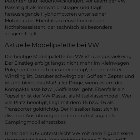
Patenten und Neuentwicklungen. Vor allem der VW
Passat gilt als Innovationsträger und trägt
herausragende Hybridmotoren unter seiner
Motorhaube. Ebenfalls zu erwähnen ist der
Nothalteassistent, der technisch als besonders
ausgereift gilt.
Aktuelle Modellpalette bei VW
Die heutige Modellpalette bei VW ist überaus vielseitig.
Der Einstieg erfolgt längst nicht mehr im Kleinwagen
Polo, sondern noch darunter im up!, der ein echter
Winzling ist. Darüber schwingt der Golf sein Zepter und
ist und bleibt das Maß aller Dinge, wenn es um die
Kompaktklasse bzw. „Golfklasse“ geht. Ebenfalls ein
Topseller ist der VW Passat als Mittelklassemodell. Wer
viel Platz benötigt, liegt mit dem T5 bzw. T6 als
Transporter goldrichtig. Der Klassiker lässt sich in
diversen Ausführungen ordern und ist sogar als
Campingmobil einsetzbar.
Unter den SUV unterstreicht VW mit dem Tiguan seine
Vormachtstellung. Kurz dahinter folgen T-Roc und T-