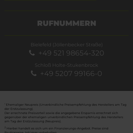
RUFNUMMERN
Bielefeld (Jöllenbecker Straße)
+49 521 98654-320
Schloß Holte-Stukenbrock
+49 5207 99166-0
Ehemaliger Neupreis (Unverbindliche Preisempfehlung des Herstellers am Tag
1
der Erstzulassung).
Der errechnete Preisvorteil sowie die angegebene Ersparnis errechnet sich
gegenüber der ehemaligen unverbindlichen Preisempfehlung des Herstellers
am Tag der Erstzulassung (Neupreis).
2
Hierbei handelt es sich um ein Finanzierungs-Angebot. Preise sind
Bruttopreise. Irrtümer vorbehalten.