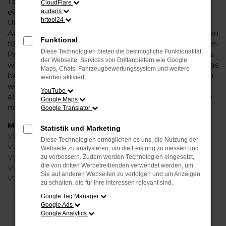
Tageszulassung ein Maximum an Komfort und steht
CloudFlare
einem Neuwagen in nichts nach. Warum dann die
audaris
hrtool24
Unterscheidung? Das liegt an der Preispolitik der
Automobilhersteller und den teilweise rigiden Vorgaben
Funktional
für die Autohändler. Wir dürfen schlichtweg nicht jeden
Diese Technologien bieten die bestmögliche Funktionalität
Preis anbieten, den wir gerne anbieten würden, sodass
der Webseite. Services von Drittanbietern wie Google
wir mit einer VW Tageszulassung dafür sorgen, dass das
Maps, Chats, Fahrzeugbewertungssystem und weitere
betreffende Fahrzeug als Gebrauchtwagen angeboten
werden aktiviert.
werden kann. Wohlgemerkt: „gebraucht“ bezieht sich
YouTube
allein auf die Zulassung für einen Tag, gefahren wurde
Google Maps
noch nicht.
Google Translator
Modelle
Statistik und Marketing
VW Passat Variant Tageszulassung Paderborn
Diese Technologien ermöglichen es uns, die Nutzung der
VW Polo Tageszulassung Paderborn
Webseite zu analysieren, um die Leistung zu messen und
VW T-Cross Tageszulassung Paderborn
zu verbessern. Zudem werden Technologien eingesetzt,
die von dritten Werbetreibenden verwendet werden, um
VW ID.4 Tageszulassung Paderborn
Sie auf anderen Webseiten zu verfolgen und um Anzeigen
VW ID.7 Tageszulassung Paderborn
zu schalten, die für Ihre Interessen relevant sind.
Google Tag Manager
Google Ads
Google Analytics
FEHLER: NETWORK ERROR