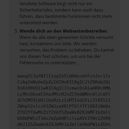
Veraltete Software birgt nicht nur ein
Sicherheitsrisiko, sondern kann auch dazu
führen, dass bestimmte Funktionen nicht mehr
unterstützt werden.
Wende dich an den Webseitenbetreiber.
Wenn du alle oben genannten Schritte versucht
hast, kontaktiere uns bitte. Wir werden
versuchen, das Problem zu beheben. Du kannst
uns diesen Text schicken, um uns bei der
Fehlersuche zu unterstützen:
ewogICJuYW1lIjogIk5ldHdvcmtFcnJvciIs
CiAgImNvbmZpZyI6IHsKICAgICJtZXRob2Qi
OiAiR0VUIiwKICAgICJ1cmwiOiAiaHR0cHM6
Ly9hcGkueC5ha3MtcHJvZC5hdWRhcmlzLm5l
dC92MS9jbGllbnRzLzIxMTIvd2Vic2l0ZS12
ZWhpY2xlcz93ZWJzaXRlPTVlYTFlODZiNmQx
ZTU2YTUwMzZiY2VkYSZmaWx0ZXJbMF1bZmll
bGRdPWlzT3duJmZpbHRlclswXVt2YWx1ZV09
dHJ1ZSZmaWx0ZXJbMV1bZmllbGRdPW1vZGVs