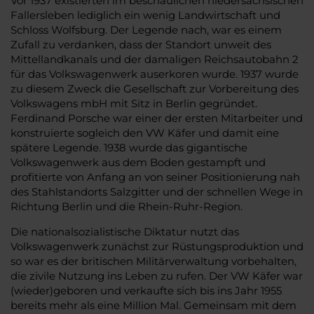
Vor 1937 existierten im beschaulichen niedersächsischen
Fallersleben lediglich ein wenig Landwirtschaft und
Schloss Wolfsburg. Der Legende nach, war es einem
Zufall zu verdanken, dass der Standort unweit des
Mittellandkanals und der damaligen Reichsautobahn 2
für das Volkswagenwerk auserkoren wurde. 1937 wurde
zu diesem Zweck die Gesellschaft zur Vorbereitung des
Volkswagens mbH mit Sitz in Berlin gegründet.
Ferdinand Porsche war einer der ersten Mitarbeiter und
konstruierte sogleich den VW Käfer und damit eine
spätere Legende. 1938 wurde das gigantische
Volkswagenwerk aus dem Boden gestampft und
profitierte von Anfang an von seiner Positionierung nah
des Stahlstandorts Salzgitter und der schnellen Wege in
Richtung Berlin und die Rhein-Ruhr-Region.
Die nationalsozialistische Diktatur nutzt das
Volkswagenwerk zunächst zur Rüstungsproduktion und
so war es der britischen Militärverwaltung vorbehalten,
die zivile Nutzung ins Leben zu rufen. Der VW Käfer war
(wieder)geboren und verkaufte sich bis ins Jahr 1955
bereits mehr als eine Million Mal. Gemeinsam mit dem