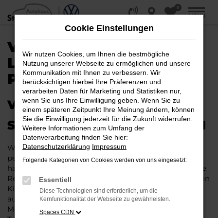
0
Zum
MENÜ
Hauptinhalt
Cookie Einstellungen
springen
VW TAGESZULASSUNG |
Wir nutzen Cookies, um Ihnen die bestmögliche
LIEFERSERVICE NACH
Nutzung unserer Webseite zu ermöglichen und unsere
Kommunikation mit Ihnen zu verbessern. Wir
PADERBORN
berücksichtigen hierbei Ihre Präferenzen und
verarbeiten Daten für Marketing und Statistiken nur,
wenn Sie uns Ihre Einwilligung geben. Wenn Sie zu
VW TAGESZULASSUNG – IHR
einem späteren Zeitpunkt Ihre Meinung ändern, können
Sie die Einwilligung jederzeit für die Zukunft widerrufen.
SPARPAKET FÜR PADERBORN
Weitere Informationen zum Umfang der
Datenverarbeitung finden Sie hier:
Datenschutzerklärung
Impressum
Wenn maximaler Nachlass und Rabatt auf einen
perfekten Neuwagen für Paderborn treffen, dann
Folgende Kategorien von Cookies werden von uns eingesetzt:
handelt es sich meist um eine VW Tageszulassung. Die
Rede ist von einem Fahrzeug, das noch keinen einzigen
Essentiell
Kilometer bewegt wurde und in nahezu allen Fällen
Diese Technologien sind erforderlich, um die
aus der aktuellen Modellgeneration stammt. Für Ihre
Kernfunktionalität der Webseite zu gewährleisten.
Mobilität in Paderborn verspricht die VW
Spaces CDN