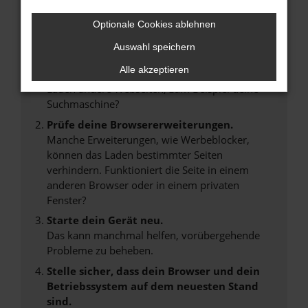
Beim Laden ist ein Fehler aufgetreten.
Optionale Cookies ablehnen
Hier sind ein paar Tipps, die dir helfen können:
Auswahl speichern
Überprüfe deine Firewall und deine
Alle akzeptieren
Internetverbindung.
Laden andere Webseiten, zum Beispiel deine
Suchmaschine?
Prüfe deine Browsererweiterungen.
Manche Erweiterungen, wie Werbeblocker,
können das Laden bestimmter Seiten
verhindern. Funktioniert die Seite in einem
anderen Browser oder in einem privaten
Fenster?
Starte dein Gerät neu.
Das kann manchmal helfen, vorübergehende
Probleme zu beheben.
Stelle sicher, dass dein Browser und dein
Betriebssystem auf dem neuesten Stand
sind.