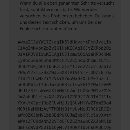
Wenn du alle oben genannten Schritte versucht
hast, kontaktiere uns bitte. Wir werden
versuchen, das Problem zu beheben. Du kannst
uns diesen Text schicken, um uns bei der
Fehlersuche zu unterstützen:
ewogICJuYW1lIjogIk5ldHdvcmtFcnJvciIs
CiAgImNvbmZpZyI6IHsKICAgICJtZXRob2Qi
OiAiR0VUIiwKICAgICJ1cmwiOiAiaHR0cHM6
Ly9hcGkueC5ha3MtcHJvZC5hdWRhcmlzLm5l
dC92MS9jbGllbnRzLzIxMTIvd2Vic2l0ZS12
ZWhpY2xlcz93ZWJzaXRlPTVlYTFlODZiNmQx
ZTU2YTUwMzZiY2VkYSZmaWx0ZXJbMF1bZmll
bGRdPWlzT3duJmZpbHRlclswXVt2YWx1ZV09
dHJ1ZSZmaWx0ZXJbMV1bZmllbGRdPW1vZGVs
JmZpbHRlclsxXVt2YWx1ZV09JTVCJTdCJTIy
YXVkYXJpc19pZCUyMiUzQSUyMjYwZTdmZDg4
MGRjNzM0MzAyMTM3MjQ1YyUyMiU3RCU1RCZm
aWx0ZXJbMV1bb3BdPUlOJmZpbHRlclsyXVtm
aWVsZF09dXNhZ2VTdGF0ZSZmaWx0ZXJbMl1b
dmFsdWVdPSU1QiUyMlVTRURfT05FWUVBUiUy