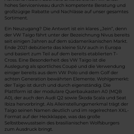
hohes Serviceniveau durch kompetente Beratung und
großzügige Rabatte und Nachlässe auf unser gesamtes
Sortiment.
Ein Neuzugang? Die Antwort ist ein klares „Jein“, denn
der VW Taigo fährt unter der Bezeichnung Nivus bereits
seit einigen Jahren auf dem südamerikanischen Markt.
Ende 2021 debütierte das kleine SUV auch in Europa
und basiert zum Teil auf dem bereits etablierten T-
Cross. Eine Besonderheit des VW Taigo ist die
Auslegung als sportliches Coupé und die Verwendung
einiger bereits aus dem VW Polo und dem Golf der
achten Generation bewährten Elemente. Wohlgemerkt:
der Taigo ist durch und durch eigenständig. Die
Plattform ist der modulare Querbaukasten A0 (MQB
A0), der auch den Audi Q2 sowie Škoda Scala und Seat
Ibiza hervorbringt. Als Alleinstellungsmerkmal trägt der
Taigo seinen Namen deutlich und im regelrechten XXL-
Format auf der Heckklappe, was das große
Selbstbewusstsein des brasilianischen Wolfsburgers
zum Ausdruck bringt.