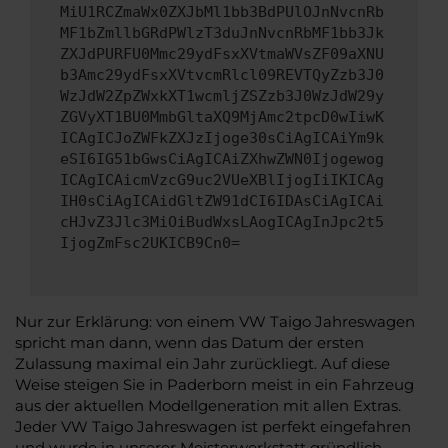
MiU1RCZmaWx0ZXJbMl1bb3BdPUlOJnNvcnRb
MF1bZmllbGRdPWlzT3duJnNvcnRbMF1bb3Jk
ZXJdPURFU0Mmc29ydFsxXVtmaWVsZF09aXNU
b3Amc29ydFsxXVtvcmRlcl09REVTQyZzb3J0
WzJdW2ZpZWxkXT1wcmljZSZzb3J0WzJdW29y
ZGVyXT1BU0MmbGltaXQ9MjAmc2tpcD0wIiwK
ICAgICJoZWFkZXJzIjoge30sCiAgICAiYm9k
eSI6IG51bGwsCiAgICAiZXhwZWN0Ijogewog
ICAgICAicmVzcG9uc2VUeXBlIjogIiIKICAg
IH0sCiAgICAidGltZW91dCI6IDAsCiAgICAi
cHJvZ3Jlc3MiOiBudWxsLAogICAgInJpc2t5
IjogZmFsc2UKICB9Cn0=
Nur zur Erklärung: von einem VW Taigo Jahreswagen
spricht man dann, wenn das Datum der ersten
Zulassung maximal ein Jahr zurückliegt. Auf diese
Weise steigen Sie in Paderborn meist in ein Fahrzeug
aus der aktuellen Modellgeneration mit allen Extras.
Jeder VW Taigo Jahreswagen ist perfekt eingefahren
und wurde in unserer Meisterwerkstatt gründlich