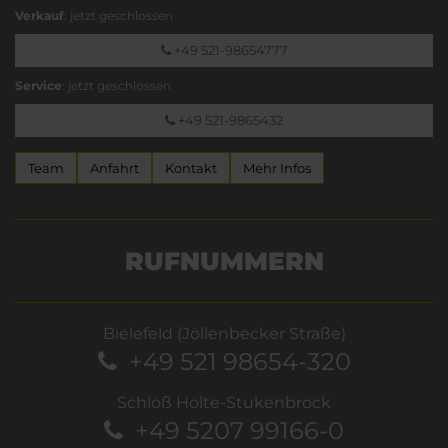
Verkauf
: jetzt geschlossen
+49 521-98654777
Service
: jetzt geschlossen
+49 521-9865432
Team
Anfahrt
Kontakt
Mehr Infos
RUFNUMMERN
Bielefeld (Jöllenbecker Straße)
+49 521 98654-320
Schloß Holte-Stukenbrock
+49 5207 99166-0