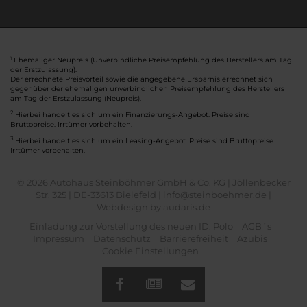
Ehemaliger Neupreis (Unverbindliche Preisempfehlung des Herstellers am Tag
1
der Erstzulassung).
Der errechnete Preisvorteil sowie die angegebene Ersparnis errechnet sich
gegenüber der ehemaligen unverbindlichen Preisempfehlung des Herstellers
am Tag der Erstzulassung (Neupreis).
2
Hierbei handelt es sich um ein Finanzierungs-Angebot. Preise sind
Bruttopreise. Irrtümer vorbehalten.
3
Hierbei handelt es sich um ein Leasing-Angebot. Preise sind Bruttopreise.
Irrtümer vorbehalten.
© 2026 Autohaus Steinböhmer GmbH & Co. KG | Jöllenbecker
Str. 325 | DE-33613 Bielefeld | info@steinboehmer.de |
Webdesign by audaris.de
Einladung zur Vorstellung des neuen ID. Polo
AGB´s
Impressum
Datenschutz
Barrierefreiheit
Azubis
Cookie Einstellungen