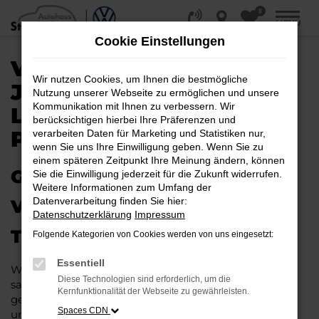
0
Zum
MENÜ
Hauptinhalt
Cookie Einstellungen
springen
VW TAIGO
Wir nutzen Cookies, um Ihnen die bestmögliche
JAHRESWAGEN |
Nutzung unserer Webseite zu ermöglichen und unsere
Kommunikation mit Ihnen zu verbessern. Wir
LIEFERSERVICE NACH
berücksichtigen hierbei Ihre Präferenzen und
PADERBORN
verarbeiten Daten für Marketing und Statistiken nur,
wenn Sie uns Ihre Einwilligung geben. Wenn Sie zu
einem späteren Zeitpunkt Ihre Meinung ändern, können
GAS GEBEN IN PADERBORN –
Sie die Einwilligung jederzeit für die Zukunft widerrufen.
Weitere Informationen zum Umfang der
Datenverarbeitung finden Sie hier:
VIELLEICHT BALD IM VW
Datenschutzerklärung
Impressum
TAIGO JAHRESWAGEN
Folgende Kategorien von Cookies werden von uns eingesetzt:
Essentiell
Wer Argumente für einen VW Taigo Jahreswagen
Diese Technologien sind erforderlich, um die
sammelt, wird schnell fündig. Das Fahrzeug ist wie
Kernfunktionalität der Webseite zu gewährleisten.
geschaffen für Fahrten in Paderborn und Umgebung
Spaces CDN
und überzeugt durch seine erstklassige Verarbeitung