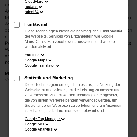
CloudFlare
und die Liebe zum Detail. Hinzu kommt, dass in puncto
audaris
Ausstattung in dieser Fahrzeugklasse regelrecht
hrtool24
Maßstäbe gesetzt werden, was sich vor allem in Sachen
Assistenzsysteme und Sicherheit widerspiegelt. Und
Funktional
dann ist da noch das Design, dass Kenner sprichwörtlich
Diese Technologien bieten die bestmögliche Funktionalität
mit der Zunge schnalzen lässt. In kurzen Worten: für
der Webseite. Services von Drittanbietern wie Google
Maps, Chats, Fahrzeugbewertungssystem und weitere
Paderborn ist eijn VW Taigo Jahreswagen eine perfekte
werden aktiviert.
Wahl, alldieweil Sie gegenüber einem Neuwagen
erheblich an Geld sparen und einen soliden Nachlass
YouTube
Google Maps
bzw. Rabatt erhalten.
Google Translator
Marken
Statistik und Marketing
VW
Diese Technologien ermöglichen es uns, die Nutzung der
Webseite zu analysieren, um die Leistung zu messen und
FEHLER: NETWORK ERROR
zu verbessern. Zudem werden Technologien eingesetzt,
die von dritten Werbetreibenden verwendet werden, um
Sie auf anderen Webseiten zu verfolgen und um Anzeigen
Beim Laden ist ein Fehler aufgetreten.
zu schalten, die für Ihre Interessen relevant sind.
Hier sind ein paar Tipps, die dir helfen können:
Google Tag Manager
Google Ads
Überprüfe deine Firewall und deine
Google Analytics
Internetverbindung.