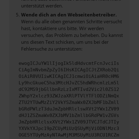
unterstützt werden.
Wende dich an den Webseitenbetreiber.
Wenn du alle oben genannten Schritte versucht
hast, kontaktiere uns bitte. Wir werden
versuchen, das Problem zu beheben. Du kannst
uns diesen Text schicken, um uns bei der
Fehlersuche zu unterstützen:
ewogICJuYW1lIjogIk5ldHdvcmtFcnJvciIs
CiAgImNvbmZpZyI6IHsKICAgICJtZXRob2Qi
OiAiR0VUIiwKICAgICJ1cmwiOiAiaHR0cHM6
Ly9hcGkueC5ha3MtcHJvZC5hdWRhcmlzLm5l
dC92MS9jbGllbnRzLzIxMTIvd2Vic2l0ZS12
ZWhpY2xlcz93ZWJzaXRlPTVlYTFlODZiNmQx
ZTU2YTUwMzZiY2VkYSZmaWx0ZXJbMF1bZmll
bGRdPWlzT3duJmZpbHRlclswXVt2YWx1ZV09
dHJ1ZSZmaWx0ZXJbMV1bZmllbGRdPW1vZGVs
JmZpbHRlclsxXVt2YWx1ZV09JTVCJTdCJTIy
YXVkYXJpc19pZCUyMiUzQSUyMjViODNlMzc3
OGE5YTUyMzAyNTAwMjM3MSUyMiU3RCU1RCZm