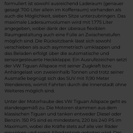
formuliert ist sowohl ausreichend Laderaum (genauer
gesagt 700 Liter allein im Kofferraum) vorhanden als
auch die Möglichkeit, sieben Sitze unterzubringen. Das
maximale Laderaumvolumen wird mit 1.775 Liter
angegeben, wobei dank der überaus flexiblen
Raumgestaltung auch eine Fülle an Zwischenstufen
möglich sind. Die Rücksitzbank lässt sich sowohl
verschieben als auch asymmetrisch umklappen und
das Beladen erfolgt über die automatische und
sensorgesteuerte Heckklappe. Ein Ausrufezeichen setzt
der VW Tiguan Allspace mit seiner Zugkraft bzw.
Anhängelast von zweieinhalb Tonnen und trotz seiner
Ausmaße begnügt sich das SUV mit 11,90 Meter
Wendekreis, womit Fahrten durch die Innenstadt ohne
Weiteres möglich sind.
Unter der Motorhaube des VW Tiguan Allspace geht es
standesgemäß zu. Die Motoren stammen aus dem
klassischen Tiguan und tanken entweder Diesel oder
Benzin. 150 PS sind es mindestens, 220 bis 240 PS im
Maximum, wobei die Kräfte stets auf alle vier Räder
einwirken und somit Allradantrieb geboten wird. Des