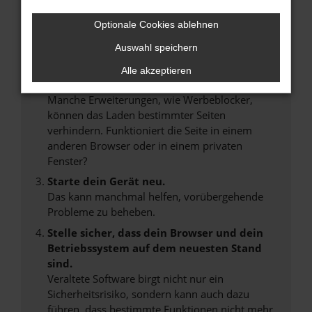
Überprüfe deine Firewall und deine
Optionale Cookies ablehnen
Internetverbindung.
Laden andere Webseiten, zum Beispiel deine
Auswahl speichern
Suchmaschine?
Alle akzeptieren
Prüfe deine Browsererweiterungen.
Manche Erweiterungen, wie Werbeblocker,
können das Laden bestimmter Seiten
verhindern. Funktioniert die Seite in einem
anderen Browser oder in einem privaten
Fenster?
Starte dein Gerät neu.
Das kann manchmal helfen, vorübergehende
Probleme zu beheben.
Stelle sicher, dass dein Browser und dein
Betriebssystem auf dem neuesten Stand
sind.
Veraltete Software birgt nicht nur ein
Sicherheitsrisiko, sondern kann auch dazu
führen, dass bestimmte Funktionen nicht mehr