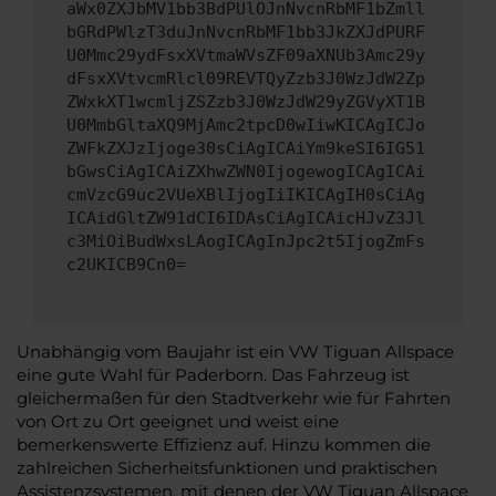
aWx0ZXJbMV1bb3BdPUlOJnNvcnRbMF1bZmll
bGRdPWlzT3duJnNvcnRbMF1bb3JkZXJdPURF
U0Mmc29ydFsxXVtmaWVsZF09aXNUb3Amc29y
dFsxXVtvcmRlcl09REVTQyZzb3J0WzJdW2Zp
ZWxkXT1wcmljZSZzb3J0WzJdW29yZGVyXT1B
U0MmbGltaXQ9MjAmc2tpcD0wIiwKICAgICJo
ZWFkZXJzIjoge30sCiAgICAiYm9keSI6IG51
bGwsCiAgICAiZXhwZWN0IjogewogICAgICAi
cmVzcG9uc2VUeXBlIjogIiIKICAgIH0sCiAg
ICAidGltZW91dCI6IDAsCiAgICAicHJvZ3Jl
c3MiOiBudWxsLAogICAgInJpc2t5IjogZmFs
c2UKICB9Cn0=
Unabhängig vom Baujahr ist ein VW Tiguan Allspace
eine gute Wahl für Paderborn. Das Fahrzeug ist
gleichermaßen für den Stadtverkehr wie für Fahrten
von Ort zu Ort geeignet und weist eine
bemerkenswerte Effizienz auf. Hinzu kommen die
zahlreichen Sicherheitsfunktionen und praktischen
Assistenzsystemen, mit denen der VW Tiguan Allspace