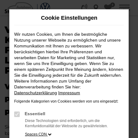
0
Zum
MENÜ
Hauptinhalt
Cookie Einstellungen
springen
VW TIGUAN ALLSPACE
Wir nutzen Cookies, um Ihnen die bestmögliche
KAUFEN, LEASEN,
Nutzung unserer Webseite zu ermöglichen und unsere
Kommunikation mit Ihnen zu verbessern. Wir
FINANZIEREN |
berücksichtigen hierbei Ihre Präferenzen und
LIEFERSERVICE NACH
verarbeiten Daten für Marketing und Statistiken nur,
wenn Sie uns Ihre Einwilligung geben. Wenn Sie zu
PADERBORN
einem späteren Zeitpunkt Ihre Meinung ändern, können
Sie die Einwilligung jederzeit für die Zukunft widerrufen.
Weitere Informationen zum Umfang der
VW TIGUAN ALLSPACE – IHR
Datenverarbeitung finden Sie hier:
Datenschutzerklärung
Impressum
PERFEKTES FAHRZEUG FÜR
Folgende Kategorien von Cookies werden von uns eingesetzt:
PADERBORN
Essentiell
Diese Technologien sind erforderlich, um die
Sie möchten in Paderborn und Umgebung mobil sein
Kernfunktionalität der Webseite zu gewährleisten.
bzw. mobil bleiben. Unser Vorschlag ist ein VW Tiguan
Spaces CDN