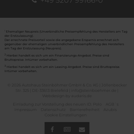
+49 5207 99166-0
Ehemaliger Neupreis (Unverbindliche Preisempfehlung des Herstellers am Tag
1
der Erstzulassung).
Der errechnete Preisvorteil sowie die angegebene Ersparnis errechnet sich
gegenüber der ehemaligen unverbindlichen Preisempfehlung des Herstellers
am Tag der Erstzulassung (Neupreis).
2
Hierbei handelt es sich um ein Finanzierungs-Angebot. Preise sind
Bruttopreise. Irrtümer vorbehalten.
3
Hierbei handelt es sich um ein Leasing-Angebot. Preise sind Bruttopreise.
Irrtümer vorbehalten.
© 2026 Autohaus Steinböhmer GmbH & Co. KG | Jöllenbecker
Str. 325 | DE-33613 Bielefeld | info@steinboehmer.de |
Webdesign by audaris.de
Einladung zur Vorstellung des neuen ID. Polo
AGB´s
Impressum
Datenschutz
Barrierefreiheit
Azubis
Cookie Einstellungen