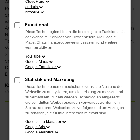
Allspace, denn dieses Fahrzeug vereint eine ganze
CloudFlare
audaris
Reihe an Vorzügen. Da ist zunächst einmal die Tradition
hrtool24
des Herstellers. Ein VW Tiguan Allspace für Paderborn
ist perfekt verarbeitet und auf Langlebigkeit ausgelegt.
Funktional
Auf diese Weise können Sie unbedenklich sowohl einen
Diese Technologien bieten die bestmögliche Funktionalität
Neuwagen als auch einen Gebrauchten, sowohl eine
der Webseite. Services von Drittanbietern wie Google
Tageszulassung als auch einen Jahreswagen erwerben.
Maps, Chats, Fahrzeugbewertungssystem und weitere
Wenn Sie sich für Steinböhmer entscheiden, erhalten
werden aktiviert.
Sie einen erheblichen Nachlass bzw. Rabatt und
YouTube
genießen zudem einen außergewöhnlichen Service.
Google Maps
Das beginnt bei der Beratung und setzt sich mit vielen
Google Translator
Dienstleistungen unserer Meisterwerkstatt fort.
Statistik und Marketing
Kategorie
Diese Technologien ermöglichen es uns, die Nutzung der
VW Tiguan Allspace Gebrauchtwagen Paderborn
Webseite zu analysieren, um die Leistung zu messen und
zu verbessern. Zudem werden Technologien eingesetzt,
die von dritten Werbetreibenden verwendet werden, um
Sie auf anderen Webseiten zu verfolgen und um Anzeigen
zu schalten, die für Ihre Interessen relevant sind.
FEHLER: NETWORK ERROR
Google Tag Manager
Google Ads
Beim Laden ist ein Fehler aufgetreten.
Google Analytics
Hier sind ein paar Tipps, die dir helfen können: