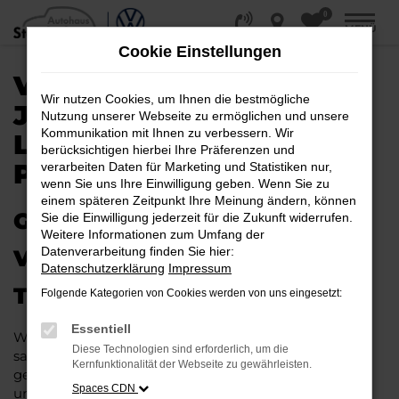
0
Zum
MENÜ
Hauptinhalt
Cookie Einstellungen
springen
VW TIGUAN
Wir nutzen Cookies, um Ihnen die bestmögliche
JAHRESWAGEN |
Nutzung unserer Webseite zu ermöglichen und unsere
Kommunikation mit Ihnen zu verbessern. Wir
LIEFERSERVICE NACH
berücksichtigen hierbei Ihre Präferenzen und
PADERBORN
verarbeiten Daten für Marketing und Statistiken nur,
wenn Sie uns Ihre Einwilligung geben. Wenn Sie zu
einem späteren Zeitpunkt Ihre Meinung ändern, können
GAS GEBEN IN PADERBORN –
Sie die Einwilligung jederzeit für die Zukunft widerrufen.
Weitere Informationen zum Umfang der
Datenverarbeitung finden Sie hier:
VIELLEICHT BALD IM VW
Datenschutzerklärung
Impressum
TIGUAN JAHRESWAGEN
Folgende Kategorien von Cookies werden von uns eingesetzt:
Essentiell
Wer Argumente für einen VW Tiguan Jahreswagen
Diese Technologien sind erforderlich, um die
sammelt, wird schnell fündig. Das Fahrzeug ist wie
Kernfunktionalität der Webseite zu gewährleisten.
geschaffen für Fahrten in Paderborn und Umgebung
Spaces CDN
und überzeugt durch seine erstklassige Verarbeitung