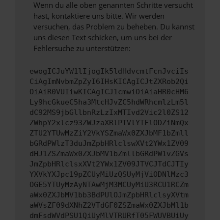
Wenn du alle oben genannten Schritte versucht
hast, kontaktiere uns bitte. Wir werden
versuchen, das Problem zu beheben. Du kannst
uns diesen Text schicken, um uns bei der
Fehlersuche zu unterstützen:
ewogICJuYW1lIjogIk5ldHdvcmtFcnJvciIs
CiAgImNvbmZpZyI6IHsKICAgICJtZXRob2Qi
OiAiR0VUIiwKICAgICJ1cmwiOiAiaHR0cHM6
Ly9hcGkueC5ha3MtcHJvZC5hdWRhcmlzLm5l
dC92MS9jbGllbnRzLzIxMTIvd2Vic2l0ZS12
ZWhpY2xlcz93ZWJzaXRlPTVlYTFlODZiNmQx
ZTU2YTUwMzZiY2VkYSZmaWx0ZXJbMF1bZmll
bGRdPWlzT3duJmZpbHRlclswXVt2YWx1ZV09
dHJ1ZSZmaWx0ZXJbMV1bZmllbGRdPW1vZGVs
JmZpbHRlclsxXVt2YWx1ZV09JTVCJTdCJTIy
YXVkYXJpc19pZCUyMiUzQSUyMjViODNlMzc3
OGE5YTUyMzAyNTAwMjM3MCUyMiU3RCU1RCZm
aWx0ZXJbMV1bb3BdPUlOJmZpbHRlclsyXVtm
aWVsZF09dXNhZ2VTdGF0ZSZmaWx0ZXJbMl1b
dmFsdWVdPSU1QiUyMlVTRURfT05FWUVBUiUy