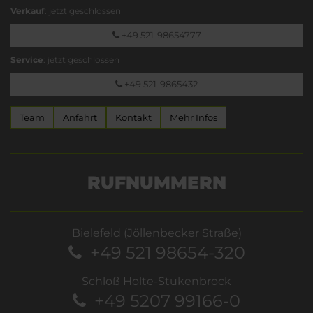
Verkauf
: jetzt geschlossen
+49 521-98654777
Service
: jetzt geschlossen
+49 521-9865432
Team
Anfahrt
Kontakt
Mehr Infos
RUFNUMMERN
Bielefeld (Jöllenbecker Straße)
+49 521 98654-320
Schloß Holte-Stukenbrock
+49 5207 99166-0