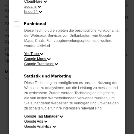
CloudFlare
und die Liebe zum Detail. Hinzu kommt, dass in puncto
audaris
Ausstattung in dieser Fahrzeugklasse regelrecht
hrtool24
Maßstäbe gesetzt werden, was sich vor allem in Sachen
Assistenzsysteme und Sicherheit widerspiegelt. Und
Funktional
dann ist da noch das Design, dass Kenner sprichwörtlich
Diese Technologien bieten die bestmögliche Funktionalität
mit der Zunge schnalzen lässt. In kurzen Worten: für
der Webseite. Services von Drittanbietern wie Google
Maps, Chats, Fahrzeugbewertungssystem und weitere
Paderborn ist eijn VW Tiguan Jahreswagen eine
werden aktiviert.
perfekte Wahl, alldieweil Sie gegenüber einem
Neuwagen erheblich an Geld sparen und einen soliden
YouTube
Google Maps
Nachlass bzw. Rabatt erhalten.
Google Translator
Marken
Statistik und Marketing
VW
Diese Technologien ermöglichen es uns, die Nutzung der
Webseite zu analysieren, um die Leistung zu messen und
FEHLER: NETWORK ERROR
zu verbessern. Zudem werden Technologien eingesetzt,
die von dritten Werbetreibenden verwendet werden, um
Sie auf anderen Webseiten zu verfolgen und um Anzeigen
Beim Laden ist ein Fehler aufgetreten.
zu schalten, die für Ihre Interessen relevant sind.
Hier sind ein paar Tipps, die dir helfen können:
Google Tag Manager
Google Ads
Überprüfe deine Firewall und deine
Google Analytics
Internetverbindung.