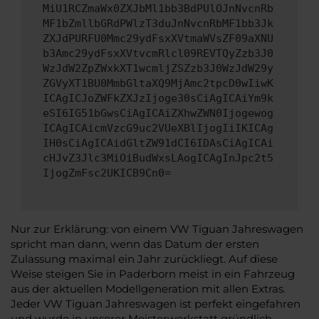
MiU1RCZmaWx0ZXJbMl1bb3BdPUlOJnNvcnRb
MF1bZmllbGRdPWlzT3duJnNvcnRbMF1bb3Jk
ZXJdPURFU0Mmc29ydFsxXVtmaWVsZF09aXNU
b3Amc29ydFsxXVtvcmRlcl09REVTQyZzb3J0
WzJdW2ZpZWxkXT1wcmljZSZzb3J0WzJdW29y
ZGVyXT1BU0MmbGltaXQ9MjAmc2tpcD0wIiwK
ICAgICJoZWFkZXJzIjoge30sCiAgICAiYm9k
eSI6IG51bGwsCiAgICAiZXhwZWN0Ijogewog
ICAgICAicmVzcG9uc2VUeXBlIjogIiIKICAg
IH0sCiAgICAidGltZW91dCI6IDAsCiAgICAi
cHJvZ3Jlc3MiOiBudWxsLAogICAgInJpc2t5
IjogZmFsc2UKICB9Cn0=
Nur zur Erklärung: von einem VW Tiguan Jahreswagen
spricht man dann, wenn das Datum der ersten
Zulassung maximal ein Jahr zurückliegt. Auf diese
Weise steigen Sie in Paderborn meist in ein Fahrzeug
aus der aktuellen Modellgeneration mit allen Extras.
Jeder VW Tiguan Jahreswagen ist perfekt eingefahren
und wurde in unserer Meisterwerkstatt gründlich