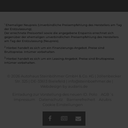
Ehemaliger Neupreis (Unverbindliche Preisempfehlung des Herstellers am Tag
1
der Erstzulassung).
Der errechnete Preisvorteil sowie die angegebene Ersparnis errechnet sich
gegenüber der ehemaligen unverbindlichen Preisempfehlung des Herstellers
am Tag der Erstzulassung (Neupreis).
2
Hierbei handelt es sich um ein Finanzierungs-Angebot. Preise sind
Bruttopreise. Irrtümer vorbehalten.
3
Hierbei handelt es sich um ein Leasing-Angebot. Preise sind Bruttopreise.
Irrtümer vorbehalten.
© 2026 Autohaus Steinböhmer GmbH & Co. KG | Jöllenbecker
Str. 325 | DE-33613 Bielefeld | info@steinboehmer.de |
Webdesign by audaris.de
Einladung zur Vorstellung des neuen ID. Polo
AGB´s
Impressum
Datenschutz
Barrierefreiheit
Azubis
Cookie Einstellungen