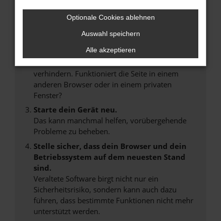
Internetverbindung.
Laden andere Webseiten, zum Beispiel deine
Optionale Cookies ablehnen
Suchmaschine?
Auswahl speichern
Prüfe deine Browsererweiterungen.
Alle akzeptieren
Manche Erweiterungen, wie Werbeblocker,
können das Laden bestimmter Seiten
verhindern. Funktioniert die Seite in einem
anderen Browser oder in einem privaten
Fenster?
Starte dein Gerät neu.
Das kann manchmal helfen, vorübergehende
Probleme zu beheben.
Stelle sicher, dass dein Browser und dein
Betriebssystem auf dem neuesten Stand
sind.
Veraltete Software birgt nicht nur ein
Sicherheitsrisiko, sondern kann auch dazu
führen, dass bestimmte Funktionen nicht mehr
unterstützt werden.