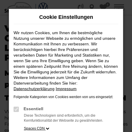
0
Zum
MENÜ
Hauptinhalt
Cookie Einstellungen
springen
VW TOUAREG
Wir nutzen Cookies, um Ihnen die bestmögliche
GEBRAUCHTWAGEN |
Nutzung unserer Webseite zu ermöglichen und unsere
Kommunikation mit Ihnen zu verbessern. Wir
LIEFERSERVICE NACH
berücksichtigen hierbei Ihre Präferenzen und
PADERBORN
verarbeiten Daten für Marketing und Statistiken nur,
wenn Sie uns Ihre Einwilligung geben. Wenn Sie zu
einem späteren Zeitpunkt Ihre Meinung ändern, können
MIT RABATT DURCH
Sie die Einwilligung jederzeit für die Zukunft widerrufen.
Weitere Informationen zum Umfang der
Datenverarbeitung finden Sie hier:
PADERBORN MIT DEM VW
Datenschutzerklärung
Impressum
TOUAREG GEBRAUCHTWAGEN
Folgende Kategorien von Cookies werden von uns eingesetzt:
Essentiell
VW Touareg Gebrauchtwagen liegen im Trend und das
Diese Technologien sind erforderlich, um die
hat einen vergleichsweise einfachen Grund. Ob für
Kernfunktionalität der Webseite zu gewährleisten.
Fahrten in und um Paderborn oder längere Strecken: es
Spaces CDN
existieren schlichtweg kaum Fahrzeuge, die diesem