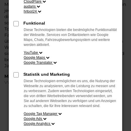
CloudFlare
Modell das Wasser reichen können. Die Qualität steht in
audaris
jeder Modellgeneration außer Frage. Hinzu kommen
hrtool24
die vielfältigen Möglichkeiten einer Individualisierung
sowie die zahlreichen Assistenzsysteme. Ein VW
Funktional
Touareg Gebrauchtwagen für Paderborn ist ein
Diese Technologien bieten die bestmögliche Funktionalität
Fahrzeug, wie es kompletter nicht sein könnte und
der Webseite. Services von Drittanbietern wie Google
Maps, Chats, Fahrzeugbewertungssystem und weitere
überzeugt durch Langlebigkeit und einen sehr soliden
werden aktiviert.
Werterhalt. Bei Steinböhmer kommt hinzu, dass Sie
sich über einen preislichen Nachlass freuen dürfen und
YouTube
Google Maps
beim Kauf auf ein Unternehmen mit mehr als 80
Google Translator
Jahren Erfahrung setzen.
Statistik und Marketing
Marken
Diese Technologien ermöglichen es uns, die Nutzung der
VW
Webseite zu analysieren, um die Leistung zu messen und
zu verbessern. Zudem werden Technologien eingesetzt,
die von dritten Werbetreibenden verwendet werden, um
FEHLER: NETWORK ERROR
Sie auf anderen Webseiten zu verfolgen und um Anzeigen
zu schalten, die für Ihre Interessen relevant sind.
Beim Laden ist ein Fehler aufgetreten.
Google Tag Manager
Hier sind ein paar Tipps, die dir helfen können:
Google Ads
Google Analytics
Überprüfe deine Firewall und deine