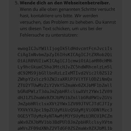
Wende dich an den Webseitenbetreiber.
Wenn du alle oben genannten Schritte versucht
hast, kontaktiere uns bitte. Wir werden
versuchen, das Problem zu beheben. Du kannst
uns diesen Text schicken, um uns bei der
Fehlersuche zu unterstützen:
ewogICJuYW1lIjogIk5ldHdvcmtFcnJvciIs
CiAgImNvbmZpZyI6IHsKICAgICJtZXRob2Qi
OiAiR0VUIiwKICAgICJ1cmwiOiAiaHR0cHM6
Ly9hcGkueC5ha3MtcHJvZC5hdWRhcmlzLm5l
dC92MS9jbGllbnRzLzIxMTIvd2Vic2l0ZS12
ZWhpY2xlcz93ZWJzaXRlPTVlYTFlODZiNmQx
ZTU2YTUwMzZiY2VkYSZmaWx0ZXJbMF1bZmll
bGRdPWlzT3duJmZpbHRlclswXVt2YWx1ZV09
dHJ1ZSZmaWx0ZXJbMV1bZmllbGRdPW1vZGVs
JmZpbHRlclsxXVt2YWx1ZV09JTVCJTdCJTIy
YXVkYXJpc19pZCUyMiUzQSUyMjViODNlMzc3
OGE5YTUyMzAyNTAwMjM3YSUyMiU3RCU1RCZm
aWx0ZXJbMV1bb3BdPUlOJmZpbHRlclsyXVtm
aWVsZF09dXNhZ2VTdGF0ZSZmaWx0ZXJbMl1b