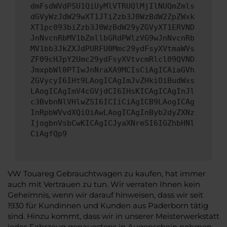
dmFsdWVdPSU1QiUyMlVTRUQlMjIlNUQmZmls
dGVyWzJdW29wXT1JTiZzb3J0WzBdW2ZpZWxk
XT1pc093biZzb3J0WzBdW29yZGVyXT1ERVND
JnNvcnRbMV1bZmllbGRdPWlzVG9wJnNvcnRb
MV1bb3JkZXJdPURFU0Mmc29ydFsyXVtmaWVs
ZF09cHJpY2Umc29ydFsyXVtvcmRlcl09QVND
JmxpbWl0PTIwJnNraXA9MCIsCiAgICAiaGVh
ZGVycyI6IHt9LAogICAgImJvZHkiOiBudWxs
LAogICAgImV4cGVjdCI6IHsKICAgICAgInJl
c3BvbnNlVHlwZSI6ICIiCiAgICB9LAogICAg
InRpbWVvdXQiOiAwLAogICAgInByb2dyZXNz
IjogbnVsbCwKICAgICJyaXNreSI6IGZhbHNl
CiAgfQp9
VW Touareg Gebrauchtwagen zu kaufen, hat immer
auch mit Vertrauen zu tun. Wir verraten Ihnen kein
Geheimnis, wenn wir darauf hinweisen, dass wir seit
1930 für Kundinnen und Kunden aus Paderborn tätig
sind. Hinzu kommt, dass wir in unserer Meisterwerkstatt
jedes Fahrzeug genauestens in Augenschein nehmen