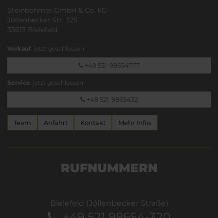
Steinböhmer GmbH & Co. KG
Jöllenbecker Str. 325
33613 Bielefeld
Verkauf
: jetzt geschlossen
+49 521-98654777
Service
: jetzt geschlossen
+49 521-9865432
Team
Anfahrt
Kontakt
Mehr Infos
RUFNUMMERN
Bielefeld (Jöllenbecker Straße)
+49 521 98654-320