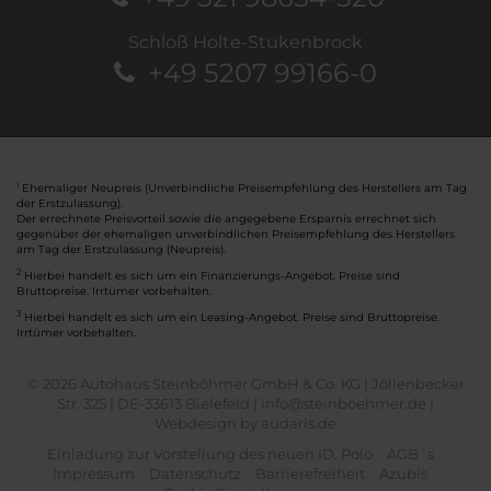
Schloß Holte-Stukenbrock
+49 5207 99166-0
Ehemaliger Neupreis (Unverbindliche Preisempfehlung des Herstellers am Tag
1
der Erstzulassung).
Der errechnete Preisvorteil sowie die angegebene Ersparnis errechnet sich
gegenüber der ehemaligen unverbindlichen Preisempfehlung des Herstellers
am Tag der Erstzulassung (Neupreis).
2
Hierbei handelt es sich um ein Finanzierungs-Angebot. Preise sind
Bruttopreise. Irrtümer vorbehalten.
3
Hierbei handelt es sich um ein Leasing-Angebot. Preise sind Bruttopreise.
Irrtümer vorbehalten.
© 2026 Autohaus Steinböhmer GmbH & Co. KG | Jöllenbecker
Str. 325 | DE-33613 Bielefeld | info@steinboehmer.de |
Webdesign by audaris.de
Einladung zur Vorstellung des neuen ID. Polo
AGB´s
Impressum
Datenschutz
Barrierefreiheit
Azubis