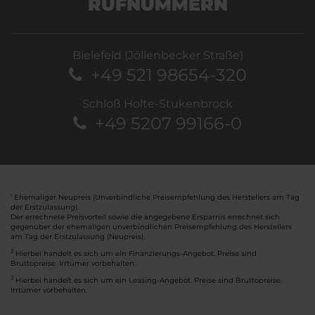
RUFNUMMERN
Bielefeld (Jöllenbecker Straße)
+49 521 98654-320
Schloß Holte-Stukenbrock
+49 5207 99166-0
Ehemaliger Neupreis (Unverbindliche Preisempfehlung des Herstellers am Tag
1
der Erstzulassung).
Der errechnete Preisvorteil sowie die angegebene Ersparnis errechnet sich
gegenüber der ehemaligen unverbindlichen Preisempfehlung des Herstellers
am Tag der Erstzulassung (Neupreis).
2
Hierbei handelt es sich um ein Finanzierungs-Angebot. Preise sind
Bruttopreise. Irrtümer vorbehalten.
3
Hierbei handelt es sich um ein Leasing-Angebot. Preise sind Bruttopreise.
Irrtümer vorbehalten.