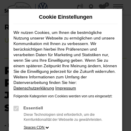
0
Zum
MENÜ
Hauptinhalt
Cookie Einstellungen
springen
REIFENPAKETE
Wir nutzen Cookies, um Ihnen die bestmögliche
Nutzung unserer Webseite zu ermöglichen und unsere
UMFANGREICHER INKLUSIVSERVICE
Kommunikation mit Ihnen zu verbessern. Wir
berücksichtigen hierbei Ihre Präferenzen und
verarbeiten Daten für Marketing und Statistiken nur,
wenn Sie uns Ihre Einwilligung geben. Wenn Sie zu
einem späteren Zeitpunkt Ihre Meinung ändern, können
RÄDER & REIFEN
Sie die Einwilligung jederzeit für die Zukunft widerrufen.
Weitere Informationen zum Umfang der
PAKET
Datenverarbeitung finden Sie hier:
Datenschutzerklärung
Impressum
JETZT PREISGARANTIE
Folgende Kategorien von Cookies werden von uns eingesetzt:
SICHERN
Essentiell
Diese Technologien sind erforderlich, um die
Kernfunktionalität der Webseite zu gewährleisten.
- Montage, Wuchten und Entsorgung der
Spaces CDN