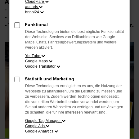
Altreifen sind inklusive.
CloudFlare
audaris
- Flexibilität bei der Leistungsauswahl.
hrtool24
- Hohe Reifenqualität.
- Top-Reifen ausgewählter Markenhersteller.
Funktional
Diese Technologien bieten die bestmögliche Funktionalität
der Webseite. Services von Drittanbietern wie Google
Maps, Chats, Fahrzeugbewertungssystem und weitere
werden aktiviert.
YouTube
Google Maps
Google Translator
Statistik und Marketing
Diese Technologien ermöglichen es uns, die Nutzung der
Webseite zu analysieren, um die Leistung zu messen und
zu verbessern. Zudem werden Technologien eingesetzt,
die von dritten Werbetreibenden verwendet werden, um
Sie auf anderen Webseiten zu verfolgen und um Anzeigen
zu schalten, die für Ihre Interessen relevant sind.
Google Tag Manager
Google Ads
Google Analytics
TEL: 0521-98654-444