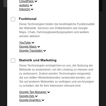
CloudFlare
Sie bitte auf "Bestätigen".
audaris
hrtool24
Bestätigen
ÖFFNUNGSZEITEN
Funktional
Diese Technologien bieten die bestmögliche Funktionalität
der Webseite. Services von Drittanbietern wie Google
Maps, Chats, Fahrzeugbewertungssystem und weitere
Verkauf:
werden aktiviert.
Mo. - Fr.: 08.00 - 18.00 Uhr
YouTube
Sa.: 09.00 - 13.00 Uhr
Google Maps
Google Translator
Service:
Mo. - Fr.: 07.00 - 18.00 Uhr
Statistik und Marketing
Sa.: 09.00 - 13.00 Uhr
Diese Technologien ermöglichen es uns, die Nutzung der
Webseite zu analysieren, um die Leistung zu messen und
zu verbessern. Zudem werden Technologien eingesetzt,
24H NOTDIENSTNUMMER
die von dritten Werbetreibenden verwendet werden, um
Sie auf anderen Webseiten zu verfolgen und um Anzeigen
zu schalten, die für Ihre Interessen relevant sind.
Google Tag Manager
Bielefeld (Jöllenbecker Straße)
Google Ads
NOTFALLNUMMER
+49 521 98654-333
Google Analytics
Schloß Holte-Stukenbrock