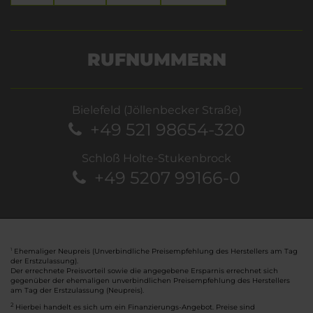
RUFNUMMERN
Bielefeld (Jöllenbecker Straße)
+49 521 98654-320
Schloß Holte-Stukenbrock
+49 5207 99166-0
Ehemaliger Neupreis (Unverbindliche Preisempfehlung des Herstellers am Tag
1
der Erstzulassung).
Der errechnete Preisvorteil sowie die angegebene Ersparnis errechnet sich
gegenüber der ehemaligen unverbindlichen Preisempfehlung des Herstellers
am Tag der Erstzulassung (Neupreis).
2
Hierbei handelt es sich um ein Finanzierungs-Angebot. Preise sind