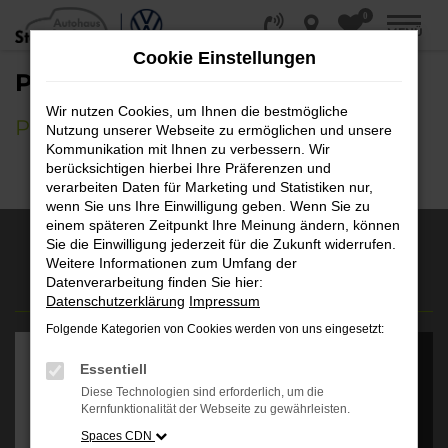
0
Zum
MENÜ
Hauptinhalt
Cookie Einstellungen
springen
PHOTOVOLTAIK ONLINE SHOP
Wir nutzen Cookies, um Ihnen die bestmögliche
PV-ANLAGE
Nutzung unserer Webseite zu ermöglichen und unsere
Kommunikation mit Ihnen zu verbessern. Wir
berücksichtigen hierbei Ihre Präferenzen und
verarbeiten Daten für Marketing und Statistiken nur,
wenn Sie uns Ihre Einwilligung geben. Wenn Sie zu
einem späteren Zeitpunkt Ihre Meinung ändern, können
Sie die Einwilligung jederzeit für die Zukunft widerrufen.
Weitere Informationen zum Umfang der
AUSZEICHNUNGEN
Datenverarbeitung finden Sie hier:
Datenschutzerklärung
Impressum
Es wird versucht, Inhalte
Folgende Kategorien von Cookies werden von uns eingesetzt:
von
apps.autohauskenner.de
Essentiell
zu laden. Dabei können
Daten an Dritte
Diese Technologien sind erforderlich, um die
weitergegeben werden.
Kernfunktionalität der Webseite zu gewährleisten.
Wenn Sie damit
Spaces CDN
einverstanden sind, klicken