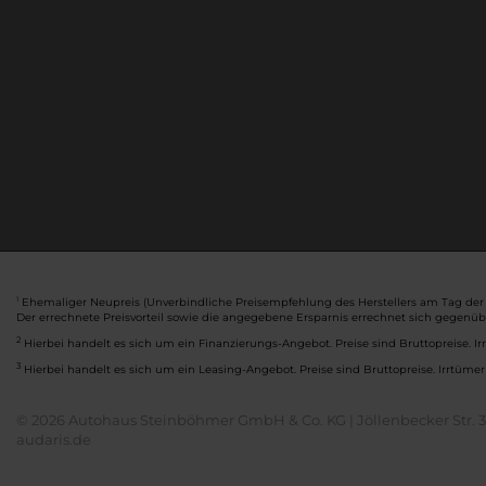
Ehemaliger Neupreis (Unverbindliche Preisempfehlung des Herstellers am Tag der 
1
Der errechnete Preisvorteil sowie die angegebene Ersparnis errechnet sich gegenü
2
Hierbei handelt es sich um ein Finanzierungs-Angebot. Preise sind Bruttopreise. Ir
3
Hierbei handelt es sich um ein Leasing-Angebot. Preise sind Bruttopreise. Irrtümer
© 2026 Autohaus Steinböhmer GmbH & Co. KG | Jöllenbecker Str. 32
audaris.de