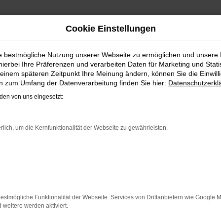
Cookie Einstellungen
F ENERGY 1.5 T
ie bestmögliche Nutzung unserer Webseite zu ermöglichen und unsere
hierbei Ihre Präferenzen und verarbeiten Daten für Marketing und Stati
IFEN, APPCONNE
einem späteren Zeitpunkt Ihre Meinung ändern, können Sie die Einwillig
en zum Umfang der Datenverarbeitung finden Sie hier:
Datenschutzerkl
en von uns eingesetzt:
ERWAGEN
rlich, um die Kernfunktionalität der Webseite zu gewährleisten.
VOLKSWAGEN GOLF ENE
85 KW (116 PS) SCHALTGETRIEBE, 6
Hauspreis: 30.19
estmögliche Funktionalität der Webseite. Services von Drittanbietern wie Google 
eitere werden aktiviert.