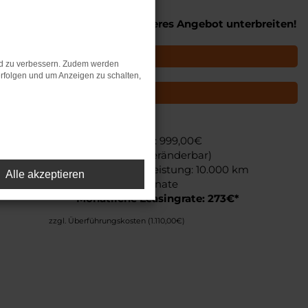
en wir Ihnen gerne ein weiteres Angebot unterbreiten!
Kontakt
nd zu verbessern. Zudem werden
rfolgen und um Anzeigen zu schalten,
el: 0521-98654-777
Leasingangebot:
Sonderzahlung: 999,00€
(Auf Wunsch veränderbar)
Jährliche Fahrleistung: 10.000 km
Alle akzeptieren
C
Laufzeit: 48 Monate
Monatliche Leasingrate: 273€*
zzgl. Überführungskosten (1.110,00€)