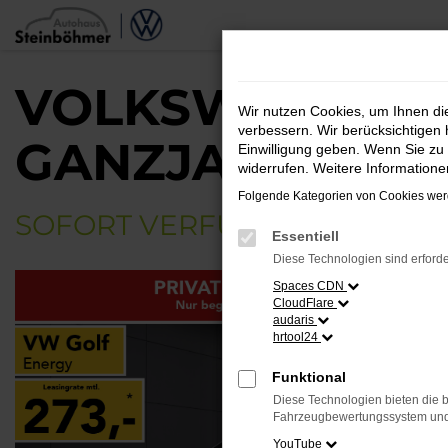
Zum
Hauptinhalt
springen
VOLKSWAGEN GOL
Wir nutzen Cookies, um Ihnen d
verbessern. Wir berücksichtigen 
GANZJAHRESRE
Einwilligung geben. Wenn Sie zu 
widerrufen. Weitere Information
Folgende Kategorien von Cookies werd
SOFORT VERFÜGBARER LAG
Essentiell
Diese Technologien sind erforde
Spaces CDN
CloudFlare
audaris
hrtool24
Funktional
Diese Technologien bieten die b
Fahrzeugbewertungssystem und w
YouTube