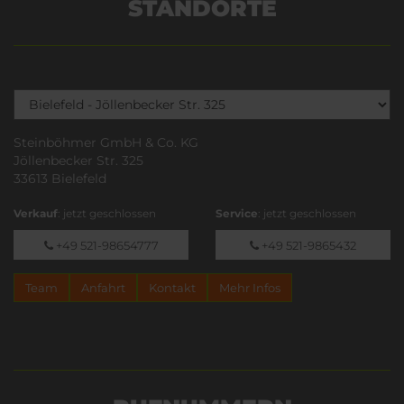
STANDORTE
Steinböhmer GmbH & Co. KG
Jöllenbecker Str. 325
33613 Bielefeld
Verkauf
: jetzt geschlossen
Service
: jetzt geschlossen
+49 521-98654777
+49 521-9865432
Team
Anfahrt
Kontakt
Mehr Infos