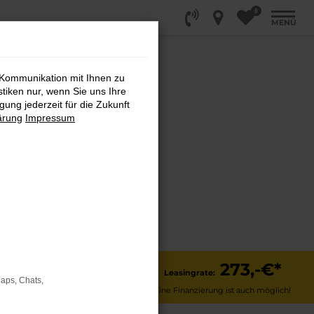
0
MENÜ
SI,
 Kommunikation mit Ihnen zu
stiken nur, wenn Sie uns Ihre
CT
ung jederzeit für die Zukunft
ärung
Impressum
RGY 1.5 TSI
 GÄNGE
2,–€
273,-€*
Leasingrate:
Maps, Chats,
Eine Finanzierung ist auch möglich!