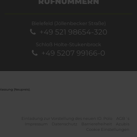
RUFNUMMERN
Bielefeld (Jöllenbecker Straße)
+49 521 98654-320
Schloß Holte-Stukenbrock
+49 5207 99166-0
lassung (Neupreis).
Einladung zur Vorstellung des neuen ID. Polo
AGB´s
Impressum
Datenschutz
Barrierefreiheit
Azubis
Cookie Einstellungen