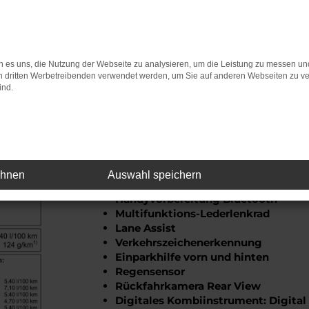
Für andere Ausstattungsversionen könn
 es uns, die Nutzung der Webseite zu analysieren, um die Leistung zu messen u
on dritten Werbetreibenden verwendet werden, um Sie auf anderen Webseiten zu ve
ind.
T
Ausstattung:
LED-Scheinwerfer
Sitzheizung Fahrer/Beifahrer
Fernlichtassistent
ehnen
Auswahl speichern
Automatische Distanzregelung AC
Handyvorbereitung Bluetooth
Multifunktions-Lederlenkrad
Lane Assist
Verkehrszeichenerkennung
Einparkhilfe vorn und hinten
Regensensor
Rückfahrkamera Rear View
Digitales Kombiinstrument: Digital