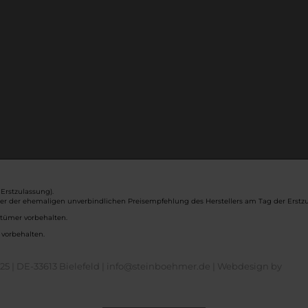
Erstzulassung).
ber der ehemaligen unverbindlichen Preisempfehlung des Herstellers am Tag der Erstzu
rtümer vorbehalten.
 vorbehalten.
5 | DE-33613 Bielefeld | info@steinboehmer.de |
Webdesign by