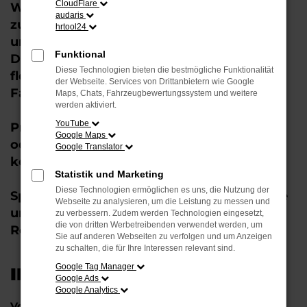
CloudFlare
Wochenendausflug oder benötigen
audaris
zusätzlichen Stauraum für Ihre Reise? Bei
hrtool24
uns im Autohaus können Sie bequem
Funktional
Dachboxen und Fahrradträger mieten –
Diese Technologien bieten die bestmögliche Funktionalität
flexibel, sicher und passend für viele
der Webseite. Services von Drittanbietern wie Google
Fahrzeugmodelle.
Maps, Chats, Fahrzeugbewertungssystem und weitere
werden aktiviert.
YouTube
Profitieren Sie von mehr Platz für Gepäck
Google Maps
oder transportieren Sie Ihre Fahrräder
Google Translator
komfortabel und zuverlässig an Ihr Ziel.
Statistik und Marketing
Diese Technologien ermöglichen es uns, die Nutzung der
Sprechen Sie uns an – wir beraten Sie gerne
Webseite zu analysieren, um die Leistung zu messen und
und finden die passende Lösung für Ihre
zu verbessern. Zudem werden Technologien eingesetzt,
die von dritten Werbetreibenden verwendet werden, um
Reise!
Sie auf anderen Webseiten zu verfolgen und um Anzeigen
zu schalten, die für Ihre Interessen relevant sind.
Google Tag Manager
INTERESSE?
Google Ads
Google Analytics
Vorname *