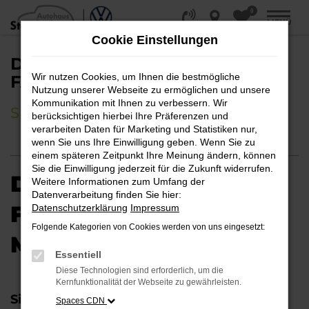
0
Zum
MENÜ
Hauptinhalt
Cookie Einstellungen
springen
DACHBOXEN &
Wir nutzen Cookies, um Ihnen die bestmögliche
FAHRRADTRÄGER MIETEN
Nutzung unserer Webseite zu ermöglichen und unsere
Kommunikation mit Ihnen zu verbessern. Wir
SPRECHEN SIE UNS GERNE AN
berücksichtigen hierbei Ihre Präferenzen und
verarbeiten Daten für Marketing und Statistiken nur,
wenn Sie uns Ihre Einwilligung geben. Wenn Sie zu
einem späteren Zeitpunkt Ihre Meinung ändern, können
Sie die Einwilligung jederzeit für die Zukunft widerrufen.
DACHBOXEN &
Weitere Informationen zum Umfang der
Datenverarbeitung finden Sie hier:
FAHRRADTRÄGER
Datenschutzerklärung
Impressum
Folgende Kategorien von Cookies werden von uns eingesetzt:
MIETEN
Essentiell
Diese Technologien sind erforderlich, um die
Kernfunktionalität der Webseite zu gewährleisten.
Sie planen einen Urlaub, einen
Spaces CDN