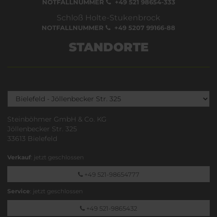
NOTFALLNUMMER
+49 521 98654-333
Schloß Holte-Stukenbrock
NOTFALLNUMMER
+49 5207 99166-88
STANDORTE
Steinböhmer GmbH & Co. KG
Jöllenbecker Str. 325
33613 Bielefeld
Verkauf
: jetzt geschlossen
+49 521-98654777
Service
: jetzt geschlossen
+49 521-9865432