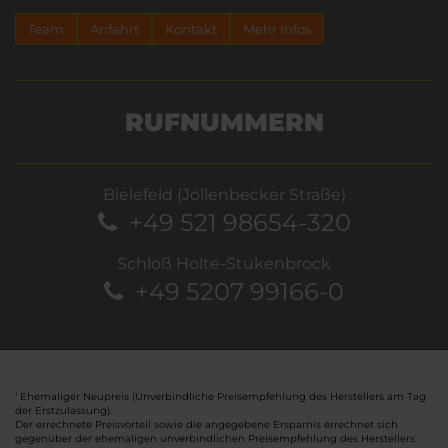
Team
Anfahrt
Kontakt
Mehr Infos
RUFNUMMERN
Bielefeld (Jöllenbecker Straße)
+49 521 98654-320
Schloß Holte-Stukenbrock
+49 5207 99166-0
Ehemaliger Neupreis (Unverbindliche Preisempfehlung des Herstellers am Tag
1
der Erstzulassung).
Der errechnete Preisvorteil sowie die angegebene Ersparnis errechnet sich
gegenüber der ehemaligen unverbindlichen Preisempfehlung des Herstellers