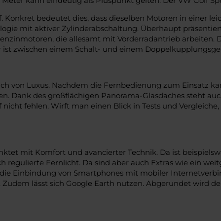
Meter kann eindeutig als Pluspunkt gelten. Der VW Golf Spor
f. Konkret bedeutet dies, dass dieselben Motoren in einer 
gie mit aktiver Zylinderabschaltung. Überhaupt präsentiert s
enzinmotoren, die allesamt mit Vorderradantrieb arbeiten. D
r ist zwischen einem Schalt- und einem Doppelkupplungsget
Hauch von Luxus. Nachdem die Fernbedienung zum Einsatz 
ben. Dank des großflächigen Panorama-Glasdaches steht auch
icht fehlen. Wirft man einen Blick in Tests und Vergleiche
nktet mit Komfort und avancierter Technik. Da ist beispiel
 regulierte Fernlicht. Da sind aber auch Extras wie ein w
e Einbindung von Smartphones mit mobiler Internetverbindun
 Zudem lässt sich Google Earth nutzen. Abgerundet wird de