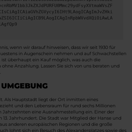
vcnRbMV1bb3JkZXJdPURFU0Mmc29ydFsyXVtmaWVsZF
CIsCiAgICAiaGVhZGVycyI6IHt9LAogICAgImJvZHki
wZSI6ICIiCiAgICB9LAogICAgInRpbWVvdXQiOiAwLA
iAgfQp9
, wenn wir darauf hinweisen, dass wir seit 1930 für
enauestens in Augenschein nehmen und auf Schwachstellen
st überhaupt ein Kauf möglich, was auch die
ch ohne Anzahlung. Lassen Sie sich von uns beraten und
.
D UMGEBUNG
. Als Hauptstadt liegt der Ort inmitten eines
zieht und den Lebensraum für rund sechs Millionen
n Jahrzehnten eine Ausnahmestellung ein. Einer der
m 13. Jahrhundert. Die Stadt war Mitglied der Hanse und
g aus anderen europäischen Regionen und die große
uch lohnt sich ein Besuch des Alexanderplatzes sowie des