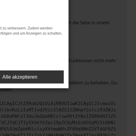
Seiten verhindern. Funktioniert die Seite in einem
nd zu verbessern. Zudem werden
rfolgen und um Anzeigen zu schalten,
m neuesten Stand sind.
 auch dazu führen, dass bestimmte Funktionen nicht mehr
Alle akzeptieren
bitte. Wir werden versuchen, das Problem zu beheben. Du
ützen:
KICAgICJtZXRob2QiOiAiR0VUIiwKICAgICJ1cmwiOi
GllbnRzLzIxMTIvd2Vic2l0ZS12ZWhpY2xlcz93ZWJz
lbGRdPWlzT3duJmZpbHRlclswXVt2YWx1ZV09dHJ1ZS
TVCJTdCJTIyYXVkYXJpc19pZCUyMiUzQSUyMjViODNl
dPUlOJmZpbHRlclsyXVtmaWVsZF09dXNhZ2VTdGF0ZS
zJdW29wXT1JTiZzb3J0WzBdW2ZpZWxkXT1pc093biZz