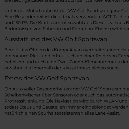
die niedrige Ladekante und auch der Wendekreis von 11,10 
Unter der Motorhaube ist der VW Golf Sportsvan ganz Gol
Eine Besonderheit ist die oftmals verwendete ACT-Technolo
und 150 PS. Die Kraft stammt sowohl aus Diesel- wie aus B
Bedürfnissen von Fahrerin und Fahrer an. Ebenso wählba
Ausstattung des VW Golf Sportsvan
Bereits das Öffnen des Kompaktvans verbreitet einen 
Innenraum Platz und erfreut sich an einer Reihe von Far
beheizen und auch eine Zwei-Zonen-Klimaautomatik darf n
erwähnt, die innerhalb der Klasse ihresgleichen sucht.
Extras des VW Golf Sportsvan
Ein Auto voller Besonderheiten: der VW Golf Sportsvan pu
Scheibenwischer über Sensoren oder auch das automatisch
Progressivlenkung. Die Navigation wird durch WLAN und di
sodass Staus und Baustellen immer eingeblendet werden.
natürlich einen Spurhalteassistenten alias Lane Assist.