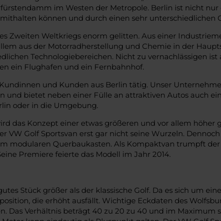
rstendamm im Westen der Metropole. Berlin ist nicht nur 
en mithalten können und durch einen sehr unterschiedlichen 
s Zweiten Weltkriegs enorm gelitten. Aus einer Industrieme
allem aus der Motorradherstellung und Chemie in der Haup
edlichen Technologiebereichen. Nicht zu vernachlässigen i
en ein Flughafen und ein Fernbahnhof.
Kundinnen und Kunden aus Berlin tätig. Unser Unternehmen ex
 und bietet neben einer Fülle an attraktiven Autos auch ei
rlin oder in die Umgebung.
ird das Konzept einer etwas größeren und vor allem höher g
er VW Golf Sportsvan erst gar nicht seine Wurzeln. Dennoch 
 dem modularen Querbaukasten. Als Kompaktvan trumpft der
eine Premiere feierte das Modell im Jahr 2014.
utes Stück größer als der klassische Golf. Da es sich um eine
zposition, die erhöht ausfällt. Wichtige Eckdaten des Wolfsb
. Das Verhältnis beträgt 40 zu 20 zu 40 und im Maximum sch