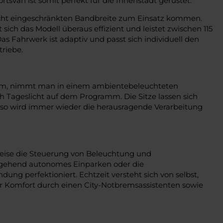
tsvan ist somit perfekt für die Innenstadt gerüstet.
leicht eingeschränkten Bandbreite zum Einsatz kommen.
ich das Modell überaus effizient und leistet zwischen 115
as Fahrwerk ist adaptiv und passt sich individuell den
riebe.
kam, nimmt man in einem ambientebeleuchteten
 Tageslicht auf dem Programm. Die Sitze lassen sich
, so wird immer wieder die herausragende Verarbeitung
sweise die Steuerung von Beleuchtung und
eitgehend autonomes Einparken oder die
g perfektioniert. Echtzeit versteht sich von selbst,
r Komfort durch einen City-Notbremsassistenten sowie