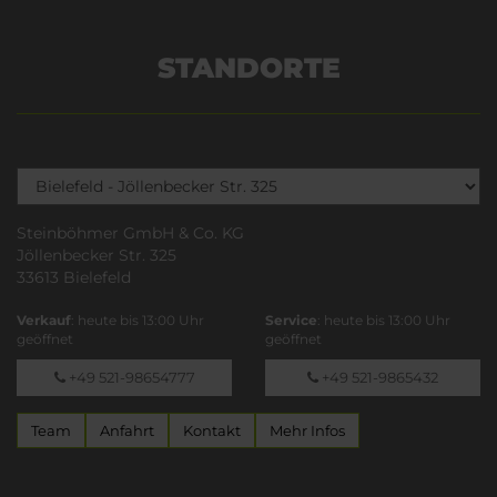
STANDORTE
Steinböhmer GmbH & Co. KG
Jöllenbecker Str. 325
33613 Bielefeld
Verkauf
: heute bis 13:00 Uhr
Service
: heute bis 13:00 Uhr
geöffnet
geöffnet
+49 521-98654777
+49 521-9865432
Team
Anfahrt
Kontakt
Mehr Infos