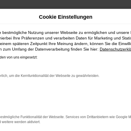
Cookie Einstellungen
RAUCHTWAGEN | LIEFERSE
ie bestmögliche Nutzung unserer Webseite zu ermöglichen und unsere
hierbei Ihre Präferenzen und verarbeiten Daten für Marketing und Stati
IT DEM VW GOLF SPORTSVAN G
einem späteren Zeitpunkt Ihre Meinung ändern, können Sie die Einwillig
en zum Umfang der Datenverarbeitung finden Sie hier:
Datenschutzerkl
s hat einen vergleichsweise einfachen Grund. Ob für Fahrte
en von uns eingesetzt:
r reichen können. Die Qualität steht in jeder Modellgenera
hen Assistenzsysteme. Ein VW Golf Sportsvan Gebrauchtwagen 
 soliden Werterhalt. Bei Steinböhmer kommt hinzu, dass Sie
rlich, um die Kernfunktionalität der Webseite zu gewährleisten.
rfahrung setzen.
ER: NETWORK ERROR
n ist ein Fehler aufgetreten.
estmögliche Funktionalität der Webseite. Services von Drittanbietern wie Google 
 ein paar Tipps, die dir helfen können:
eitere werden aktiviert.