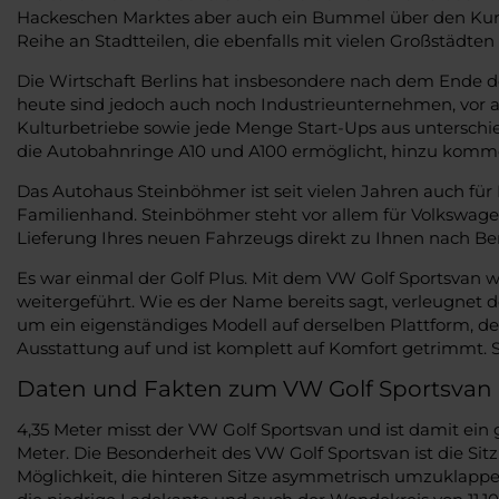
Hackeschen Marktes aber auch ein Bummel über den Kurfü
Reihe an Stadtteilen, die ebenfalls mit vielen Großstädt
Die Wirtschaft Berlins hat insbesondere nach dem Ende de
heute sind jedoch auch noch Industrieunternehmen, vor 
Kulturbetriebe sowie jede Menge Start-Ups aus unterschi
die Autobahnringe A10 und A100 ermöglicht, hinzu komm
Das Autohaus Steinböhmer ist seit vielen Jahren auch für 
Familienhand. Steinböhmer steht vor allem für Volkswagen
Lieferung Ihres neuen Fahrzeugs direkt zu Ihnen nach Be
Es war einmal der Golf Plus. Mit dem VW Golf Sportsvan w
weitergeführt. Wie es der Name bereits sagt, verleugnet d
um ein eigenständiges Modell auf derselben Plattform,
Ausstattung auf und ist komplett auf Komfort getrimmt. S
Daten und Fakten zum VW Golf Sportsvan
4,35 Meter misst der VW Golf Sportsvan und ist damit ein g
Meter. Die Besonderheit des VW Golf Sportsvan ist die Sit
Möglichkeit, die hinteren Sitze asymmetrisch umzuklappen