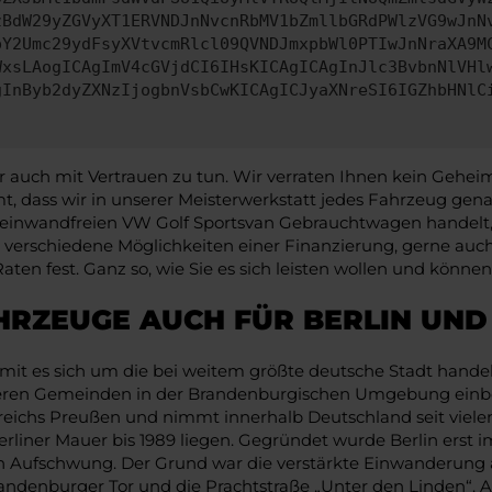
zBdW29yZGVyXT1ERVNDJnNvcnRbMV1bZmllbGRdPWlzVG9wJnN
pY2Umc29ydFsyXVtvcmRlcl09QVNDJmxpbWl0PTIwJnNraXA9M
WxsLAogICAgImV4cGVjdCI6IHsKICAgICAgInJlc3BvbnNlVHl
gInByb2dyZXNzIjogbnVsbCwKICAgICJyaXNreSI6IGZhbHNlC
ch mit Vertrauen zu tun. Wir verraten Ihnen kein Geheimnis
t, dass wir in unserer Meisterwerkstatt jedes Fahrzeug g
einwandfreien VW Golf Sportsvan Gebrauchtwagen handelt, i
rch verschiedene Möglichkeiten einer Finanzierung, gerne au
en fest. Ganz so, wie Sie es sich leisten wollen und können
HRZEUGE AUCH FÜR BERLIN UN
mit es sich um die bei weitem größte deutsche Stadt handelt
neren Gemeinden in der Brandenburgischen Umgebung einbe
greichs Preußen und nimmt innerhalb Deutschland seit viele
rliner Mauer bis 1989 liegen. Gegründet wurde Berlin erst i
gen Aufschwung. Der Grund war die verstärkte Einwanderun
andenburger Tor und die Prachtstraße „Unter den Linden“. A