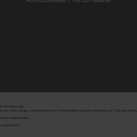
NOTFALLNUMMER
+49 5207 99166-88
Erstzulassung).
ber der ehemaligen unverbindlichen Preisempfehlung des Herstellers am Tag der Erstzu
rtümer vorbehalten.
 vorbehalten.