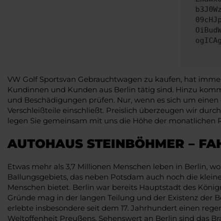
b3J0W
09cHJ
OiBud
ogICA
VW Golf Sportsvan Gebrauchtwagen zu kaufen, hat immer au
Kundinnen und Kunden aus Berlin tätig sind. Hinzu komm
und Beschädigungen prüfen. Nur, wenn es sich um einen 
Verschleißteile einschließt. Preislich überzeugen wir du
legen Sie gemeinsam mit uns die Höhe der monatlichen Rat
AUTOHAUS STEINBÖHMER – FA
Etwas mehr als 3,7 Millionen Menschen leben in Berlin, wo
Ballungsgebiets, das neben Potsdam auch noch die klei
Menschen bietet. Berlin war bereits Hauptstadt des Köni
Gründe mag in der langen Teilung und der Existenz der Be
erlebte insbesondere seit dem 17. Jahrhundert einen re
Weltoffenheit Preußens. Sehenswert an Berlin sind das Br