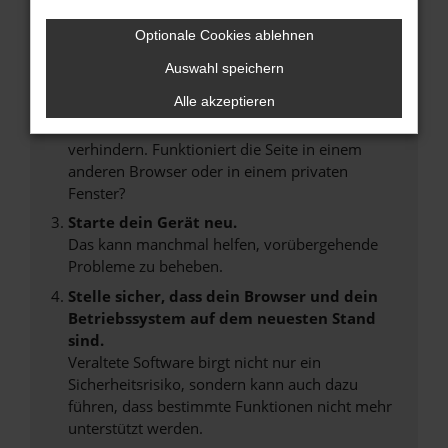
Internetverbindung.
Laden andere Webseiten, zum Beispiel deine
Optionale Cookies ablehnen
Suchmaschine?
Auswahl speichern
Prüfe deine Browsererweiterungen.
Alle akzeptieren
Manche Erweiterungen, wie Werbeblocker,
können das Laden bestimmter Seiten
verhindern. Funktioniert die Seite in einem
anderen Browser oder in einem privaten
Fenster?
Starte dein Gerät neu.
Das kann manchmal helfen, vorübergehende
Probleme zu beheben.
Stelle sicher, dass dein Browser und dein
Betriebssystem auf dem neuesten Stand
sind.
Veraltete Software birgt nicht nur ein
Sicherheitsrisiko, sondern kann auch dazu
führen, dass bestimmte Funktionen nicht mehr
unterstützt werden.