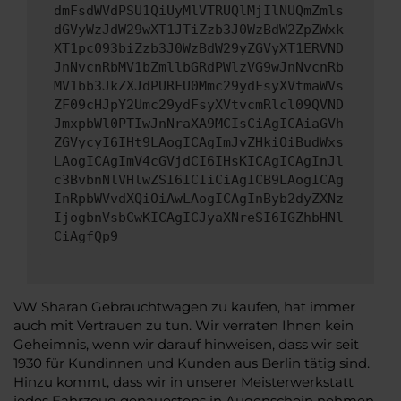
dmFsdWVdPSU1QiUyMlVTRUQlMjIlNUQmZmls
dGVyWzJdW29wXT1JTiZzb3J0WzBdW2ZpZWxk
XT1pc093biZzb3J0WzBdW29yZGVyXT1ERVND
JnNvcnRbMV1bZmllbGRdPWlzVG9wJnNvcnRb
MV1bb3JkZXJdPURFU0Mmc29ydFsyXVtmaWVs
ZF09cHJpY2Umc29ydFsyXVtvcmRlcl09QVND
JmxpbWl0PTIwJnNraXA9MCIsCiAgICAiaGVh
ZGVycyI6IHt9LAogICAgImJvZHkiOiBudWxs
LAogICAgImV4cGVjdCI6IHsKICAgICAgInJl
c3BvbnNlVHlwZSI6ICIiCiAgICB9LAogICAg
InRpbWVvdXQiOiAwLAogICAgInByb2dyZXNz
IjogbnVsbCwKICAgICJyaXNreSI6IGZhbHNl
CiAgfQp9
VW Sharan Gebrauchtwagen zu kaufen, hat immer
auch mit Vertrauen zu tun. Wir verraten Ihnen kein
Geheimnis, wenn wir darauf hinweisen, dass wir seit
1930 für Kundinnen und Kunden aus Berlin tätig sind.
Hinzu kommt, dass wir in unserer Meisterwerkstatt
jedes Fahrzeug genauestens in Augenschein nehmen