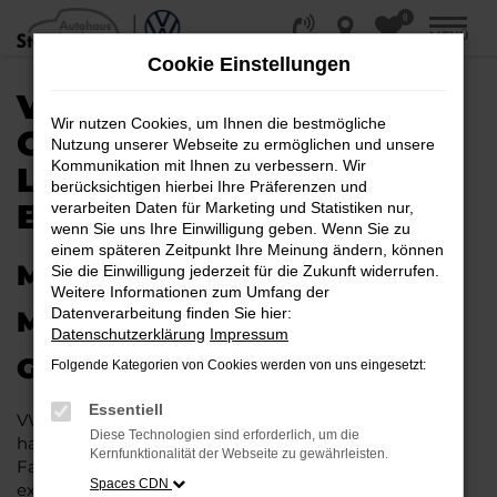
0
Zum
MENÜ
Hauptinhalt
Cookie Einstellungen
springen
VW SHARAN
Wir nutzen Cookies, um Ihnen die bestmögliche
GEBRAUCHTWAGEN |
Nutzung unserer Webseite zu ermöglichen und unsere
Kommunikation mit Ihnen zu verbessern. Wir
LIEFERSERVICE NACH
berücksichtigen hierbei Ihre Präferenzen und
BERLIN
verarbeiten Daten für Marketing und Statistiken nur,
wenn Sie uns Ihre Einwilligung geben. Wenn Sie zu
einem späteren Zeitpunkt Ihre Meinung ändern, können
MIT RABATT DURCH BERLIN
Sie die Einwilligung jederzeit für die Zukunft widerrufen.
Weitere Informationen zum Umfang der
Datenverarbeitung finden Sie hier:
MIT DEM VW SHARAN
Datenschutzerklärung
Impressum
GEBRAUCHTWAGEN
Folgende Kategorien von Cookies werden von uns eingesetzt:
Essentiell
VW Sharan Gebrauchtwagen liegen im Trend und das
Diese Technologien sind erforderlich, um die
hat einen vergleichsweise einfachen Grund. Ob für
Kernfunktionalität der Webseite zu gewährleisten.
Fahrten in und um Berlin oder längere Strecken: es
Spaces CDN
existieren schlichtweg kaum Fahrzeuge, die diesem