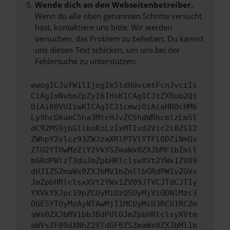
Wende dich an den Webseitenbetreiber.
Wenn du alle oben genannten Schritte versucht
hast, kontaktiere uns bitte. Wir werden
versuchen, das Problem zu beheben. Du kannst
uns diesen Text schicken, um uns bei der
Fehlersuche zu unterstützen:
ewogICJuYW1lIjogIk5ldHdvcmtFcnJvciIs
CiAgImNvbmZpZyI6IHsKICAgICJtZXRob2Qi
OiAiR0VUIiwKICAgICJ1cmwiOiAiaHR0cHM6
Ly9hcGkueC5ha3MtcHJvZC5hdWRhcmlzLm5l
dC92MS9jbGllbnRzLzIxMTIvd2Vic2l0ZS12
ZWhpY2xlcz93ZWJzaXRlPTVlYTFlODZiNmQx
ZTU2YTUwMzZiY2VkYSZmaWx0ZXJbMF1bZmll
bGRdPWlzT3duJmZpbHRlclswXVt2YWx1ZV09
dHJ1ZSZmaWx0ZXJbMV1bZmllbGRdPW1vZGVs
JmZpbHRlclsxXVt2YWx1ZV09JTVCJTdCJTIy
YXVkYXJpc19pZCUyMiUzQSUyMjViODNlMzc3
OGE5YTUyMzAyNTAwMjI1MCUyMiU3RCU1RCZm
aWx0ZXJbMV1bb3BdPUlOJmZpbHRlclsyXVtm
aWVsZF09dXNhZ2VTdGF0ZSZmaWx0ZXJbMl1b