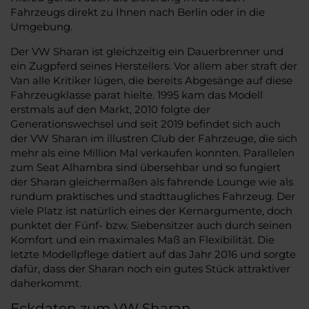
Fahrzeugs direkt zu Ihnen nach Berlin oder in die
Umgebung.
Der VW Sharan ist gleichzeitig ein Dauerbrenner und
ein Zugpferd seines Herstellers. Vor allem aber straft der
Van alle Kritiker lügen, die bereits Abgesänge auf diese
Fahrzeugklasse parat hielte. 1995 kam das Modell
erstmals auf den Markt, 2010 folgte der
Generationswechsel und seit 2019 befindet sich auch
der VW Sharan im illustren Club der Fahrzeuge, die sich
mehr als eine Million Mal verkaufen konnten. Parallelen
zum Seat Alhambra sind übersehbar und so fungiert
der Sharan gleichermaßen als fahrende Lounge wie als
rundum praktisches und stadttaugliches Fahrzeug. Der
viele Platz ist natürlich eines der Kernargumente, doch
punktet der Fünf- bzw. Siebensitzer auch durch seinen
Komfort und ein maximales Maß an Flexibilität. Die
letzte Modellpflege datiert auf das Jahr 2016 und sorgte
dafür, dass der Sharan noch ein gutes Stück attraktiver
daherkommt.
Eckdaten zum VW Sharan