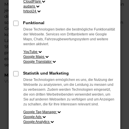
CloudFlare
Modell das Wasser reichen können. Die Qualität steht in
audaris
jeder Modellgeneration außer Frage. Hinzu kommen
hrtool24
die vielfältigen Möglichkeiten einer Individualisierung
sowie die zahlreichen Assistenzsysteme. Ein VW Sharan
Funktional
Gebrauchtwagen für Berlin ist ein Fahrzeug, wie es
Diese Technologien bieten die bestmögliche Funktionalität
kompletter nicht sein könnte und überzeugt durch
der Webseite. Services von Drittanbietern wie Google
Maps, Chats, Fahrzeugbewertungssystem und weitere
Langlebigkeit und einen sehr soliden Werterhalt. Bei
werden aktiviert.
Steinböhmer kommt hinzu, dass Sie sich über einen
preislichen Nachlass freuen dürfen und beim Kauf auf
YouTube
Google Maps
ein Unternehmen mit mehr als 80 Jahren Erfahrung
Google Translator
setzen.
Statistik und Marketing
Marken
Diese Technologien ermöglichen es uns, die Nutzung der
VW
Webseite zu analysieren, um die Leistung zu messen und
zu verbessern. Zudem werden Technologien eingesetzt,
die von dritten Werbetreibenden verwendet werden, um
FEHLER: NETWORK ERROR
Sie auf anderen Webseiten zu verfolgen und um Anzeigen
zu schalten, die für Ihre Interessen relevant sind.
Beim Laden ist ein Fehler aufgetreten.
Google Tag Manager
Hier sind ein paar Tipps, die dir helfen können:
Google Ads
Google Analytics
Überprüfe deine Firewall und deine