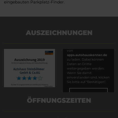
eingebauten Parkplatz-Finder.
AUSZEICHNUNGEN
Es wird versucht, Inhalte
von
apps.autohauskenner.de
zu laden. Dabei können
Daten an Dritte
weitergegeben werden.
Wenn Sie damit
einverstanden sind, klicken
Sie bitte auf "Bestätigen".
Bestätigen
ÖFFNUNGSZEITEN