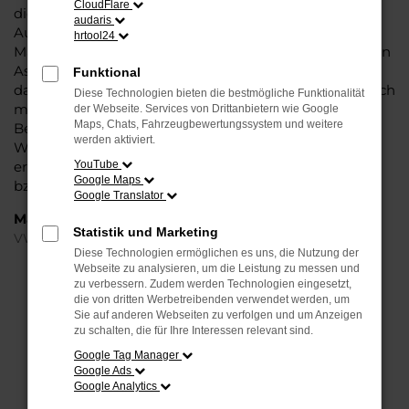
CloudFlare
die Liebe zum Detail. Hinzu kommt, dass in puncto
audaris
Ausstattung in dieser Fahrzeugklasse regelrecht
hrtool24
Maßstäbe gesetzt werden, was sich vor allem in Sachen
Assistenzsysteme und Sicherheit widerspiegelt. Und
Funktional
dann ist da noch das Design, dass Kenner sprichwörtlich
Diese Technologien bieten die bestmögliche Funktionalität
mit der Zunge schnalzen lässt. In kurzen Worten: für
der Webseite. Services von Drittanbietern wie Google
Maps, Chats, Fahrzeugbewertungssystem und weitere
Berlin ist eijn VW T-Cross Jahreswagen eine perfekte
werden aktiviert.
Wahl, alldieweil Sie gegenüber einem Neuwagen
erheblich an Geld sparen und einen soliden Nachlass
YouTube
Google Maps
bzw. Rabatt erhalten.
Google Translator
Marken
Statistik und Marketing
VW
Diese Technologien ermöglichen es uns, die Nutzung der
Webseite zu analysieren, um die Leistung zu messen und
FEHLER: NETWORK ERROR
zu verbessern. Zudem werden Technologien eingesetzt,
die von dritten Werbetreibenden verwendet werden, um
Sie auf anderen Webseiten zu verfolgen und um Anzeigen
Beim Laden ist ein Fehler aufgetreten.
zu schalten, die für Ihre Interessen relevant sind.
Hier sind ein paar Tipps, die dir helfen können:
Google Tag Manager
Google Ads
Überprüfe deine Firewall und deine
Google Analytics
Internetverbindung.