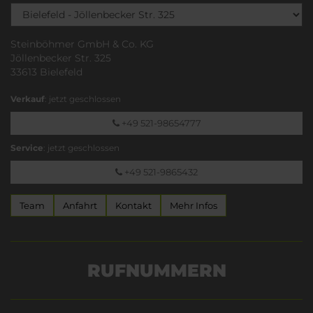
Steinböhmer GmbH & Co. KG
Jöllenbecker Str. 325
33613 Bielefeld
Verkauf
: jetzt geschlossen
+49 521-98654777
Service
: jetzt geschlossen
+49 521-9865432
Team
Anfahrt
Kontakt
Mehr Infos
RUFNUMMERN