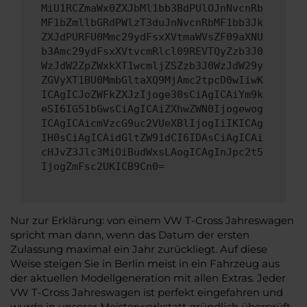
MiU1RCZmaWx0ZXJbMl1bb3BdPUlOJnNvcnRb
MF1bZmllbGRdPWlzT3duJnNvcnRbMF1bb3Jk
ZXJdPURFU0Mmc29ydFsxXVtmaWVsZF09aXNU
b3Amc29ydFsxXVtvcmRlcl09REVTQyZzb3J0
WzJdW2ZpZWxkXT1wcmljZSZzb3J0WzJdW29y
ZGVyXT1BU0MmbGltaXQ9MjAmc2tpcD0wIiwK
ICAgICJoZWFkZXJzIjoge30sCiAgICAiYm9k
eSI6IG51bGwsCiAgICAiZXhwZWN0Ijogewog
ICAgICAicmVzcG9uc2VUeXBlIjogIiIKICAg
IH0sCiAgICAidGltZW91dCI6IDAsCiAgICAi
cHJvZ3Jlc3MiOiBudWxsLAogICAgInJpc2t5
IjogZmFsc2UKICB9Cn0=
Nur zur Erklärung: von einem VW T-Cross Jahreswagen
spricht man dann, wenn das Datum der ersten
Zulassung maximal ein Jahr zurückliegt. Auf diese
Weise steigen Sie in Berlin meist in ein Fahrzeug aus
der aktuellen Modellgeneration mit allen Extras. Jeder
VW T-Cross Jahreswagen ist perfekt eingefahren und
wurde in unserer Meisterwerkstatt gründlich überprüft.