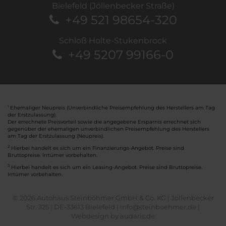
Bielefeld (Jöllenbecker Straße)
+49 521 98654-320
Schloß Holte-Stukenbrock
+49 5207 99166-0
Ehemaliger Neupreis (Unverbindliche Preisempfehlung des Herstellers am Tag
1
der Erstzulassung).
Der errechnete Preisvorteil sowie die angegebene Ersparnis errechnet sich
gegenüber der ehemaligen unverbindlichen Preisempfehlung des Herstellers
am Tag der Erstzulassung (Neupreis).
2
Hierbei handelt es sich um ein Finanzierungs-Angebot. Preise sind
Bruttopreise. Irrtümer vorbehalten.
3
Hierbei handelt es sich um ein Leasing-Angebot. Preise sind Bruttopreise.
Irrtümer vorbehalten.
© 2026 Autohaus Steinböhmer GmbH & Co. KG | Jöllenbecker
Str. 325 | DE-33613 Bielefeld | info@steinboehmer.de |
Webdesign by audaris.de