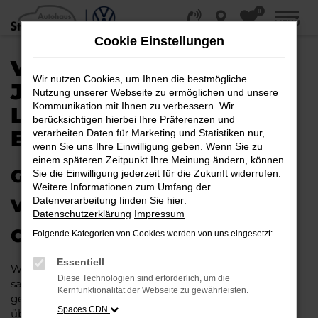
0
Zum
MENÜ
Hauptinhalt
Cookie Einstellungen
springen
VW T-CROSS
Wir nutzen Cookies, um Ihnen die bestmögliche
JAHRESWAGEN |
Nutzung unserer Webseite zu ermöglichen und unsere
Kommunikation mit Ihnen zu verbessern. Wir
LIEFERSERVICE NACH
berücksichtigen hierbei Ihre Präferenzen und
BERLIN
verarbeiten Daten für Marketing und Statistiken nur,
wenn Sie uns Ihre Einwilligung geben. Wenn Sie zu
einem späteren Zeitpunkt Ihre Meinung ändern, können
GAS GEBEN IN BERLIN –
Sie die Einwilligung jederzeit für die Zukunft widerrufen.
Weitere Informationen zum Umfang der
Datenverarbeitung finden Sie hier:
VIELLEICHT BALD IM VW T-
Datenschutzerklärung
Impressum
CROSS JAHRESWAGEN
Folgende Kategorien von Cookies werden von uns eingesetzt:
Essentiell
Wer Argumente für einen VW T-Cross Jahreswagen
Diese Technologien sind erforderlich, um die
sammelt, wird schnell fündig. Das Fahrzeug ist wie
Kernfunktionalität der Webseite zu gewährleisten.
geschaffen für Fahrten in Berlin und Umgebung und
Spaces CDN
überzeugt durch seine erstklassige Verarbeitung und