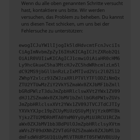
Wenn du alle oben genannten Schritte versucht
hast, kontaktiere uns bitte. Wir werden
versuchen, das Problem zu beheben. Du kannst
uns diesen Text schicken, um uns bei der
Fehlersuche zu unterstützen:
ewogICJuYW1lIjogIk5ldHdvcmtFcnJvciIs
CiAgImNvbmZpZyI6IHsKICAgICJtZXRob2Qi
OiAiR0VUIiwKICAgICJ1cmwiOiAiaHR0cHM6
Ly9hcGkueC5ha3MtcHJvZC5hdWRhcmlzLm5l
dC92MS9jbGllbnRzLzIxMTIvd2Vic2l0ZS12
ZWhpY2xlcz93ZWJzaXRlPTVlYTFlODZiNmQx
ZTU2YTUwMzZiY2VkYSZmaWx0ZXJbMF1bZmll
bGRdPWlzT3duJmZpbHRlclswXVt2YWx1ZV09
dHJ1ZSZmaWx0ZXJbMV1bZmllbGRdPW1vZGVs
JmZpbHRlclsxXVt2YWx1ZV09JTVCJTdCJTIy
YXVkYXJpc19pZCUyMiUzQSUyMjVjYzk0MTBk
YjkzZTU2MDRhMTA0YmM0YyUyMiU3RCU1RCZm
aWx0ZXJbMV1bb3BdPUlOJmZpbHRlclsyXVtm
aWVsZF09dXNhZ2VTdGF0ZSZmaWx0ZXJbMl1b
dmFsdWVdPSU1QiUyMlVTRURfT05FWUVBUiUy