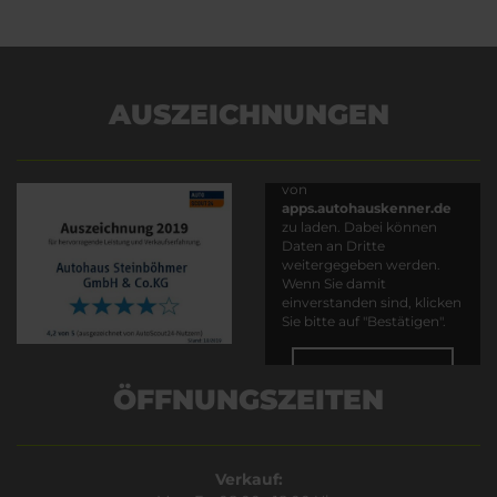
AUSZEICHNUNGEN
Es wird versucht, Inhalte
von
apps.autohauskenner.de
zu laden. Dabei können
Daten an Dritte
weitergegeben werden.
Wenn Sie damit
einverstanden sind, klicken
Sie bitte auf "Bestätigen".
Bestätigen
ÖFFNUNGSZEITEN
Verkauf: