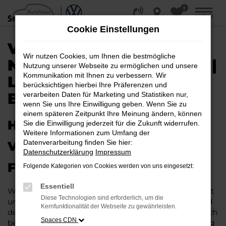
0
Zum
MENÜ
Hauptinhalt
Cookie Einstellungen
springen
VW T-CROSS EU-
Wir nutzen Cookies, um Ihnen die bestmögliche
NEUWAGEN / REIMPORT |
Nutzung unserer Webseite zu ermöglichen und unsere
Kommunikation mit Ihnen zu verbessern. Wir
LIEFERSERVICE NACH
berücksichtigen hierbei Ihre Präferenzen und
BERLIN
verarbeiten Daten für Marketing und Statistiken nur,
wenn Sie uns Ihre Einwilligung geben. Wenn Sie zu
einem späteren Zeitpunkt Ihre Meinung ändern, können
HERAUSRAGENDE QUALITÄT:
Sie die Einwilligung jederzeit für die Zukunft widerrufen.
Weitere Informationen zum Umfang der
Datenverarbeitung finden Sie hier:
VW T-CROSS EU-NEUWAGEN
Datenschutzerklärung
Impressum
FÜR BERLIN
Folgende Kategorien von Cookies werden von uns eingesetzt:
Essentiell
Wer in puncto Qualität keinerlei Kompromisse eingeht
Diese Technologien sind erforderlich, um die
und bei Fahrten durch Berlin auf dem neuesten Stand
Kernfunktionalität der Webseite zu gewährleisten.
der Automobiltechnik sein möchte, landet unweigerlich
Spaces CDN
bei einem VW T-Cross EU-Neuwagen. Dieses Fahrzeug