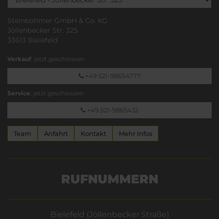
Steinböhmer GmbH & Co. KG
Jöllenbecker Str. 325
33613 Bielefeld
Verkauf
: jetzt geschlossen
+49 521-98654777
Service
: jetzt geschlossen
+49 521-9865432
Team
Anfahrt
Kontakt
Mehr Infos
RUFNUMMERN
Bielefeld (Jöllenbecker Straße)