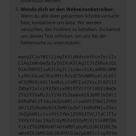
unterstützt werden.
Wende dich an den Webseitenbetreiber.
Wenn du alle oben genannten Schritte versucht
hast, kontaktiere uns bitte. Wir werden
versuchen, das Problem zu beheben. Du kannst
uns diesen Text schicken, um uns bei der
Fehlersuche zu unterstützen:
ewogICJuYW1lIjogIk5ldHdvcmtFcnJvciIs
CiAgImNvbmZpZyI6IHsKICAgICJtZXRob2Qi
OiAiR0VUIiwKICAgICJ1cmwiOiAiaHR0cHM6
Ly9hcGkueC5ha3MtcHJvZC5hdWRhcmlzLm5l
dC92MS9jbGllbnRzLzIxMTIvd2Vic2l0ZS12
ZWhpY2xlcz93ZWJzaXRlPTVlYTFlODZiNmQx
ZTU2YTUwMzZiY2VkYSZmaWx0ZXJbMF1bZmll
bGRdPWlzT3duJmZpbHRlclswXVt2YWx1ZV09
dHJ1ZSZmaWx0ZXJbMV1bZmllbGRdPW1vZGVs
JmZpbHRlclsxXVt2YWx1ZV09JTVCJTdCJTIy
YXVkYXJpc19pZCUyMiUzQSUyMjVjYzk0MTBk
YjkzZTU2MDRhMTA0YmM0YyUyMiU3RCU1RCZm
aWx0ZXJbMV1bb3BdPUlOJmZpbHRlclsyXVtm