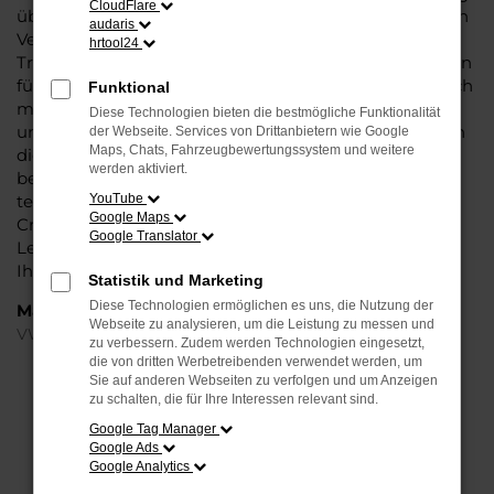
CloudFlare
überzeugt vor allem in der aktuellen Generation in den
audaris
Vergleichstests und gilt in vielerlei Hinsicht als
hrtool24
Trendsetter. Wenn Sie Ihren VW T-Cross EU-Neuwagen
für Berlin bei Steinböhmer kaufen, profitieren Sie gleich
Funktional
mehrfach. So bieten wir einen umfangreichen Service
Diese Technologien bieten die bestmögliche Funktionalität
und bringen eine Erfahrung von mehr als 80 Jahren in
der Webseite. Services von Drittanbietern wie Google
Maps, Chats, Fahrzeugbewertungssystem und weitere
die Beratung mit ein. Darüber hinaus sichern Sie sich
werden aktiviert.
bei jedem Kauf einen Rabatt bzw. Nachlass, der
teilweise im zweistelligen Prozentbereich liegt. VW T-
YouTube
Google Maps
Cross EU-Neuwagen für Berlin sind bei uns auch im
Google Translator
Leasing zu haben und entsprechend zu 100 Prozent
Ihren individuellen Vorstellungen.
Statistik und Marketing
Diese Technologien ermöglichen es uns, die Nutzung der
Marken
Webseite zu analysieren, um die Leistung zu messen und
VW
zu verbessern. Zudem werden Technologien eingesetzt,
die von dritten Werbetreibenden verwendet werden, um
Sie auf anderen Webseiten zu verfolgen und um Anzeigen
FEHLER: NETWORK ERROR
zu schalten, die für Ihre Interessen relevant sind.
Google Tag Manager
Beim Laden ist ein Fehler aufgetreten.
Google Ads
Hier sind ein paar Tipps, die dir helfen können:
Google Analytics