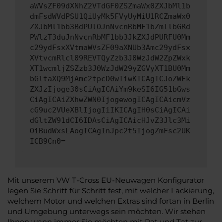
aWVsZF09dXNhZ2VTdGF0ZSZmaWx0ZXJbMl1b
dmFsdWVdPSU1QiUyMk5FVyUyMiU1RCZmaWx0
ZXJbMl1bb3BdPUlOJnNvcnRbMF1bZmllbGRd
PWlzT3duJnNvcnRbMF1bb3JkZXJdPURFU0Mm
c29ydFsxXVtmaWVsZF09aXNUb3Amc29ydFsx
XVtvcmRlcl09REVTQyZzb3J0WzJdW2ZpZWxk
XT1wcmljZSZzb3J0WzJdW29yZGVyXT1BU0Mm
bGltaXQ9MjAmc2tpcD0wIiwKICAgICJoZWFk
ZXJzIjoge30sCiAgICAiYm9keSI6IG51bGws
CiAgICAiZXhwZWN0IjogewogICAgICAicmVz
cG9uc2VUeXBlIjogIiIKICAgIH0sCiAgICAi
dGltZW91dCI6IDAsCiAgICAicHJvZ3Jlc3Mi
OiBudWxsLAogICAgInJpc2t5IjogZmFsc2UK
ICB9Cn0=
Mit unserem VW T-Cross EU-Neuwagen Konfigurator
legen Sie Schritt für Schritt fest, mit welcher Lackierung,
welchem Motor und welchen Extras sind fortan in Berlin
und Umgebung unterwegs sein möchten. Wir stehen
Ihnen wann immer Sie möchten mit Rat und Tat zur