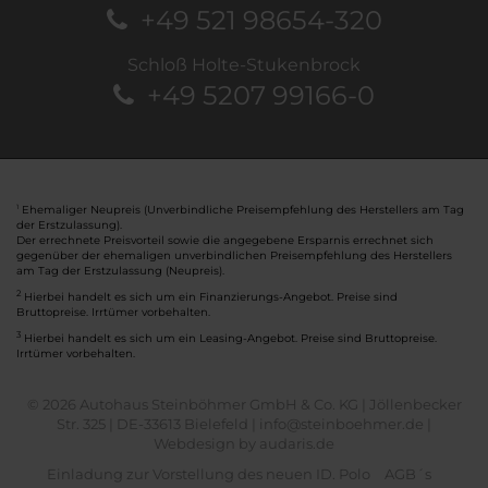
+49 521 98654-320
Schloß Holte-Stukenbrock
+49 5207 99166-0
Ehemaliger Neupreis (Unverbindliche Preisempfehlung des Herstellers am Tag
1
der Erstzulassung).
Der errechnete Preisvorteil sowie die angegebene Ersparnis errechnet sich
gegenüber der ehemaligen unverbindlichen Preisempfehlung des Herstellers
am Tag der Erstzulassung (Neupreis).
2
Hierbei handelt es sich um ein Finanzierungs-Angebot. Preise sind
Bruttopreise. Irrtümer vorbehalten.
3
Hierbei handelt es sich um ein Leasing-Angebot. Preise sind Bruttopreise.
Irrtümer vorbehalten.
© 2026 Autohaus Steinböhmer GmbH & Co. KG | Jöllenbecker
Str. 325 | DE-33613 Bielefeld | info@steinboehmer.de |
Webdesign by audaris.de
Einladung zur Vorstellung des neuen ID. Polo
AGB´s