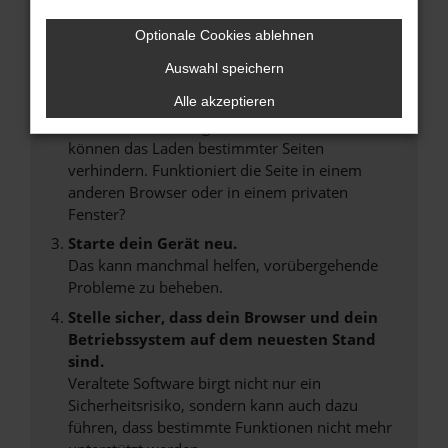
Überprüfe deine Firewall und deine
Internetverbindung.
Optionale Cookies ablehnen
Laden andere Webseiten, zum Beispiel deine
Auswahl speichern
Suchmaschine?
Alle akzeptieren
Prüfe deine Browsererweiterungen.
Manche Erweiterungen, wie Werbeblocker,
können das Laden bestimmter Seiten
verhindern. Funktioniert die Seite in einem
anderen Browser oder in einem privaten
Fenster?
Starte dein Gerät neu.
Das kann manchmal helfen, vorübergehende
Probleme zu beheben.
Stelle sicher, dass dein Browser und dein
Betriebssystem auf dem neuesten Stand
sind.
Veraltete Software birgt nicht nur ein
Sicherheitsrisiko, sondern kann auch dazu
führen, dass bestimmte Funktionen nicht mehr