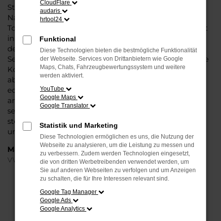
CloudFlare
Steinböhmer eine VW Touran Tageszulassung mit viel
audaris
Nachlass und ohne Abstriche bei der Qualität. VW
hrtool24
Touran Tageszulassung: das klingt wie ein Trick und ist
in der Tat ein kleiner Kunstgriff, mit dem Autohändler
Funktional
den Kauf zu günstigeren Preisen möglich machen.
Diese Technologien bieten die bestmögliche Funktionalität
Seitens der Automobilhersteller werden stets nur enge
der Webseite. Services von Drittanbietern wie Google
Maps, Chats, Fahrzeugbewertungssystem und weitere
Korridore für die Preissetzung bei Neuwagen
werden aktiviert.
abgesteckt. Eine VW Touran Tageszulassung ist ein
echter Neuwagen, der für einen Tag in Berlin oder
YouTube
Google Maps
anderswo zugelassen wurde. Dabei versteht sich von
Google Translator
selbst, dass der Kilometerstand bei Null komma Null
steht und Sie nach dem Kauf die erste Fahrt
Statistik und Marketing
unternehmen können.
Diese Technologien ermöglichen es uns, die Nutzung der
Webseite zu analysieren, um die Leistung zu messen und
Marken
zu verbessern. Zudem werden Technologien eingesetzt,
VW
die von dritten Werbetreibenden verwendet werden, um
Sie auf anderen Webseiten zu verfolgen und um Anzeigen
zu schalten, die für Ihre Interessen relevant sind.
FEHLER: NETWORK ERROR
Google Tag Manager
Google Ads
Beim Laden ist ein Fehler aufgetreten.
Google Analytics
Hier sind ein paar Tipps, die dir helfen können: