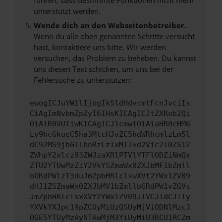
unterstützt werden.
Wende dich an den Webseitenbetreiber.
Wenn du alle oben genannten Schritte versucht
hast, kontaktiere uns bitte. Wir werden
versuchen, das Problem zu beheben. Du kannst
uns diesen Text schicken, um uns bei der
Fehlersuche zu unterstützen:
ewogICJuYW1lIjogIk5ldHdvcmtFcnJvciIs
CiAgImNvbmZpZyI6IHsKICAgICJtZXRob2Qi
OiAiR0VUIiwKICAgICJ1cmwiOiAiaHR0cHM6
Ly9hcGkueC5ha3MtcHJvZC5hdWRhcmlzLm5l
dC92MS9jbGllbnRzLzIxMTIvd2Vic2l0ZS12
ZWhpY2xlcz93ZWJzaXRlPTVlYTFlODZiNmQx
ZTU2YTUwMzZiY2VkYSZmaWx0ZXJbMF1bZmll
bGRdPWlzT3duJmZpbHRlclswXVt2YWx1ZV09
dHJ1ZSZmaWx0ZXJbMV1bZmllbGRdPW1vZGVs
JmZpbHRlclsxXVt2YWx1ZV09JTVCJTdCJTIy
YXVkYXJpc19pZCUyMiUzQSUyMjViODNlMzc3
OGE5YTUyMzAyNTAwMjM3YiUyMiU3RCU1RCZm