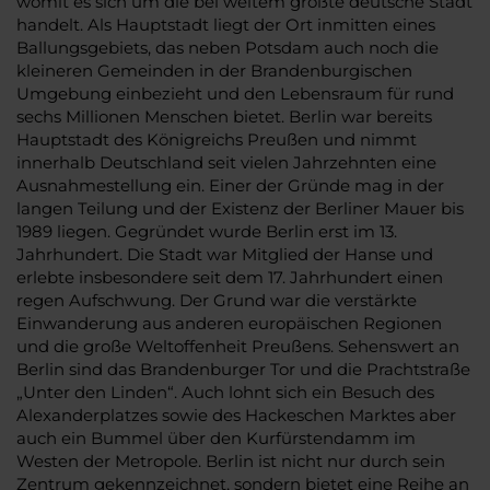
womit es sich um die bei weitem größte deutsche Stadt
handelt. Als Hauptstadt liegt der Ort inmitten eines
Ballungsgebiets, das neben Potsdam auch noch die
kleineren Gemeinden in der Brandenburgischen
Umgebung einbezieht und den Lebensraum für rund
sechs Millionen Menschen bietet. Berlin war bereits
Hauptstadt des Königreichs Preußen und nimmt
innerhalb Deutschland seit vielen Jahrzehnten eine
Ausnahmestellung ein. Einer der Gründe mag in der
langen Teilung und der Existenz der Berliner Mauer bis
1989 liegen. Gegründet wurde Berlin erst im 13.
Jahrhundert. Die Stadt war Mitglied der Hanse und
erlebte insbesondere seit dem 17. Jahrhundert einen
regen Aufschwung. Der Grund war die verstärkte
Einwanderung aus anderen europäischen Regionen
und die große Weltoffenheit Preußens. Sehenswert an
Berlin sind das Brandenburger Tor und die Prachtstraße
„Unter den Linden“. Auch lohnt sich ein Besuch des
Alexanderplatzes sowie des Hackeschen Marktes aber
auch ein Bummel über den Kurfürstendamm im
Westen der Metropole. Berlin ist nicht nur durch sein
Zentrum gekennzeichnet, sondern bietet eine Reihe an