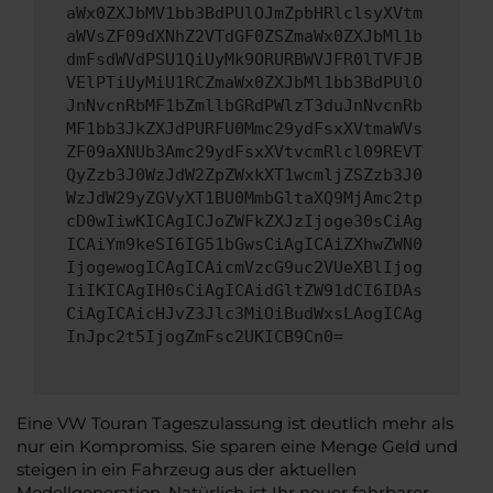
aWx0ZXJbMV1bb3BdPUlOJmZpbHRlclsyXVtm
aWVsZF09dXNhZ2VTdGF0ZSZmaWx0ZXJbMl1b
dmFsdWVdPSU1QiUyMk9ORURBWVJFR0lTVFJB
VElPTiUyMiU1RCZmaWx0ZXJbMl1bb3BdPUlO
JnNvcnRbMF1bZmllbGRdPWlzT3duJnNvcnRb
MF1bb3JkZXJdPURFU0Mmc29ydFsxXVtmaWVs
ZF09aXNUb3Amc29ydFsxXVtvcmRlcl09REVT
QyZzb3J0WzJdW2ZpZWxkXT1wcmljZSZzb3J0
WzJdW29yZGVyXT1BU0MmbGltaXQ9MjAmc2tp
cD0wIiwKICAgICJoZWFkZXJzIjoge30sCiAg
ICAiYm9keSI6IG51bGwsCiAgICAiZXhwZWN0
IjogewogICAgICAicmVzcG9uc2VUeXBlIjog
IiIKICAgIH0sCiAgICAidGltZW91dCI6IDAs
CiAgICAicHJvZ3Jlc3MiOiBudWxsLAogICAg
InJpc2t5IjogZmFsc2UKICB9Cn0=
Eine VW Touran Tageszulassung ist deutlich mehr als
nur ein Kompromiss. Sie sparen eine Menge Geld und
steigen in ein Fahrzeug aus der aktuellen
Modellgeneration. Natürlich ist Ihr neuer fahrbarer