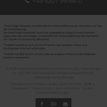
+49 5207 99166-0
Ehemaliger Neupreis (Unverbindliche Preisempfehlung des Herstellers am Tag
1
der Erstzulassung).
Der errechnete Preisvorteil sowie die angegebene Ersparnis errechnet sich
gegenüber der ehemaligen unverbindlichen Preisempfehlung des Herstellers
am Tag der Erstzulassung (Neupreis).
2
Hierbei handelt es sich um ein Finanzierungs-Angebot. Preise sind
Bruttopreise. Irrtümer vorbehalten.
3
Hierbei handelt es sich um ein Leasing-Angebot. Preise sind Bruttopreise.
Irrtümer vorbehalten.
© 2026 Autohaus Steinböhmer GmbH & Co. KG | Jöllenbecker
Str. 325 | DE-33613 Bielefeld | info@steinboehmer.de |
Webdesign by audaris.de
Einladung zur Vorstellung des neuen ID. Polo
AGB´s
Impressum
Datenschutz
Barrierefreiheit
Azubis
Cookie Einstellungen