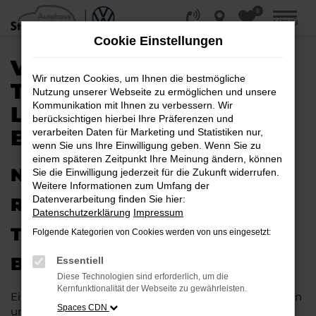
0
Zum
MENÜ
Hauptinhalt
Cookie Einstellungen
springen
VW TOURAN
Wir nutzen Cookies, um Ihnen die bestmögliche
TAGESZULASSUNG |
Nutzung unserer Webseite zu ermöglichen und unsere
Kommunikation mit Ihnen zu verbessern. Wir
LIEFERSERVICE NACH
berücksichtigen hierbei Ihre Präferenzen und
BERLIN
verarbeiten Daten für Marketing und Statistiken nur,
wenn Sie uns Ihre Einwilligung geben. Wenn Sie zu
einem späteren Zeitpunkt Ihre Meinung ändern, können
NEUES FAHRZEUG MIT VIEL
Sie die Einwilligung jederzeit für die Zukunft widerrufen.
Weitere Informationen zum Umfang der
Datenverarbeitung finden Sie hier:
RABATT: IHRE VW TOURAN
Datenschutzerklärung
Impressum
TAGESZULASSUNG FÜR
Folgende Kategorien von Cookies werden von uns eingesetzt:
BERLIN
Essentiell
Diese Technologien sind erforderlich, um die
Kernfunktionalität der Webseite zu gewährleisten.
Ein Neuwagen muss nicht teuer sein. Unser Kundinnen
Spaces CDN
und Kunden aus Berlin und anderswo erhalten bei