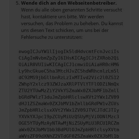
Wende dich an den Webseitenbetreiber.
Wenn du alle oben genannten Schritte versucht
hast, kontaktiere uns bitte. Wir werden
versuchen, das Problem zu beheben. Du kannst
uns diesen Text schicken, um uns bei der
Fehlersuche zu unterstützen:
ewogICJuYW1lIjogIk5ldHdvcmtFcnJvciIs
CiAgImNvbmZpZyI6IHsKICAgICJtZXRob2Qi
OiAiR0VUIiwKICAgICJ1cmwiOiAiaHR0cHM6
Ly9hcGkueC5ha3MtcHJvZC5hdWRhcmlzLm5l
dC92MS9jbGllbnRzLzIxMTIvd2Vic2l0ZS12
ZWhpY2xlcz93ZWJzaXRlPTVlYTFlODZiNmQx
ZTU2YTUwMzZiY2VkYSZmaWx0ZXJbMF1bZmll
bGRdPWlzT3duJmZpbHRlclswXVt2YWx1ZV09
dHJ1ZSZmaWx0ZXJbMV1bZmllbGRdPW1vZGVs
JmZpbHRlclsxXVt2YWx1ZV09JTVCJTdCJTIy
YXVkYXJpc19pZCUyMiUzQSUyMjViODNlMzc3
OGE5YTUyMzAyNTAwMjNiZSUyMiU3RCU1RCZm
aWx0ZXJbMV1bb3BdPUlOJmZpbHRlclsyXVtm
aWVsZF09dXNhZ2VTdGF0ZSZmaWx0ZXJbMl1b