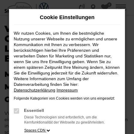
0
Zum
MENÜ
Hauptinhalt
Cookie Einstellungen
springen
VW UP!
Wir nutzen Cookies, um Ihnen die bestmögliche
GEBRAUCHTWAGEN |
Nutzung unserer Webseite zu ermöglichen und unsere
Kommunikation mit Ihnen zu verbessern. Wir
LIEFERSERVICE NACH
berücksichtigen hierbei Ihre Präferenzen und
BERLIN
verarbeiten Daten für Marketing und Statistiken nur,
wenn Sie uns Ihre Einwilligung geben. Wenn Sie zu
einem späteren Zeitpunkt Ihre Meinung ändern, können
MIT RABATT DURCH BERLIN
Sie die Einwilligung jederzeit für die Zukunft widerrufen.
Weitere Informationen zum Umfang der
Datenverarbeitung finden Sie hier:
MIT DEM VW UP!
Datenschutzerklärung
Impressum
GEBRAUCHTWAGEN
Folgende Kategorien von Cookies werden von uns eingesetzt:
Essentiell
VW up! Gebrauchtwagen liegen im Trend und das hat
Diese Technologien sind erforderlich, um die
einen vergleichsweise einfachen Grund. Ob für Fahrten
Kernfunktionalität der Webseite zu gewährleisten.
in und um Berlin oder längere Strecken: es existieren
Spaces CDN
schlichtweg kaum Fahrzeuge, die diesem Modell das