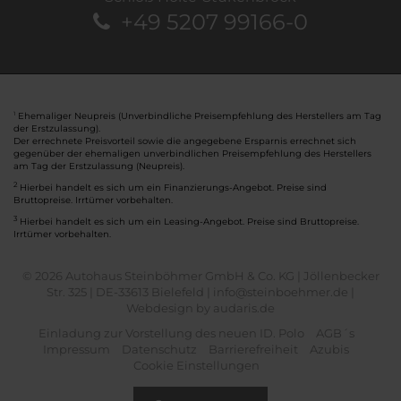
+49 5207 99166-0
Ehemaliger Neupreis (Unverbindliche Preisempfehlung des Herstellers am Tag
1
der Erstzulassung).
Der errechnete Preisvorteil sowie die angegebene Ersparnis errechnet sich
gegenüber der ehemaligen unverbindlichen Preisempfehlung des Herstellers
am Tag der Erstzulassung (Neupreis).
2
Hierbei handelt es sich um ein Finanzierungs-Angebot. Preise sind
Bruttopreise. Irrtümer vorbehalten.
3
Hierbei handelt es sich um ein Leasing-Angebot. Preise sind Bruttopreise.
Irrtümer vorbehalten.
© 2026 Autohaus Steinböhmer GmbH & Co. KG | Jöllenbecker
Str. 325 | DE-33613 Bielefeld | info@steinboehmer.de |
Webdesign by audaris.de
Einladung zur Vorstellung des neuen ID. Polo
AGB´s
Impressum
Datenschutz
Barrierefreiheit
Azubis
Cookie Einstellungen