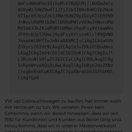
dmFsdWVdPSU1QiUyMlVTRUQlMjIlNUQmZmls
dGVyWzJdW29wXT1JTiZzb3J0WzBdW2ZpZWxk
XT1pc093biZzb3J0WzBdW29yZGVyXT1ERVND
JnNvcnRbMV1bZmllbGRdPWlzVG9wJnNvcnRb
MV1bb3JkZXJdPURFU0Mmc29ydFsyXVtmaWVs
ZF09cHJpY2Umc29ydFsyXVtvcmRlcl09QVND
JmxpbWl0PTIwJnNraXA9MCIsCiAgICAiaGVh
ZGVycyI6IHt9LAogICAgImJvZHkiOiBudWxs
LAogICAgImV4cGVjdCI6IHsKICAgICAgInJl
c3BvbnNlVHlwZSI6ICIiCiAgICB9LAogICAg
InRpbWVvdXQiOiAwLAogICAgInByb2dyZXNz
IjogbnVsbCwKICAgICJyaXNreSI6IGZhbHNl
CiAgfQp9
VW up! Gebrauchtwagen zu kaufen, hat immer auch
mit Vertrauen zu tun. Wir verraten Ihnen kein
Geheimnis, wenn wir darauf hinweisen, dass wir seit
1930 für Kundinnen und Kunden aus Berlin tätig sind.
Hinzu kommt, dass wir in unserer Meisterwerkstatt
jedes Fahrzeug genauestens in Augenschein nehmen