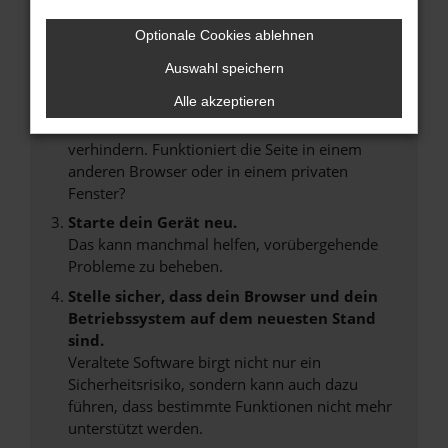
Internetverbindung.
Laden andere Webseiten, zum Beispiel deine
Optionale Cookies ablehnen
Suchmaschine?
Auswahl speichern
Prüfe deine Browsererweiterungen.
Alle akzeptieren
Manche Erweiterungen, wie Werbeblocker,
können das Laden bestimmter Seiten
verhindern. Funktioniert die Seite in einem
anderen Browser oder in einem privaten
Fenster?
Starte dein Gerät neu.
Das kann manchmal helfen, vorübergehende
Probleme zu beheben.
Stelle sicher, dass dein Browser und dein
Betriebssystem auf dem neuesten Stand
sind.
Veraltete Software birgt nicht nur ein
Sicherheitsrisiko, sondern kann auch dazu
führen, dass bestimmte Funktionen nicht mehr
unterstützt werden.