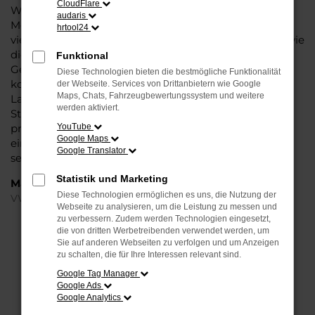
CloudFlare
Wasser reichen können. Die Qualität steht in jeder
audaris
Modellgeneration außer Frage. Hinzu kommen die
hrtool24
vielfältigen Möglichkeiten einer Individualisierung sowie
die zahlreichen Assistenzsysteme. Ein VW up!
Funktional
Gebrauchtwagen für Berlin ist ein Fahrzeug, wie es
Diese Technologien bieten die bestmögliche Funktionalität
kompletter nicht sein könnte und überzeugt durch
der Webseite. Services von Drittanbietern wie Google
Maps, Chats, Fahrzeugbewertungssystem und weitere
Langlebigkeit und einen sehr soliden Werterhalt. Bei
werden aktiviert.
Steinböhmer kommt hinzu, dass Sie sich über einen
preislichen Nachlass freuen dürfen und beim Kauf auf
YouTube
Google Maps
ein Unternehmen mit mehr als 80 Jahren Erfahrung
Google Translator
setzen.
Statistik und Marketing
Marken
Diese Technologien ermöglichen es uns, die Nutzung der
VW
Webseite zu analysieren, um die Leistung zu messen und
zu verbessern. Zudem werden Technologien eingesetzt,
die von dritten Werbetreibenden verwendet werden, um
FEHLER: NETWORK ERROR
Sie auf anderen Webseiten zu verfolgen und um Anzeigen
zu schalten, die für Ihre Interessen relevant sind.
Beim Laden ist ein Fehler aufgetreten.
Google Tag Manager
Hier sind ein paar Tipps, die dir helfen können:
Google Ads
Google Analytics
Überprüfe deine Firewall und deine