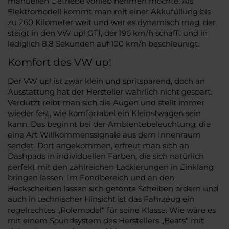
manuellen Getriebe vorlieb nehmen möchte. Als
Elektromodell kommt man mit einer Akkufüllung bis
zu 260 Kilometer weit und wer es dynamisch mag, der
steigt in den VW up! GTI, der 196 km/h schafft und in
lediglich 8,8 Sekunden auf 100 km/h beschleunigt.
Komfort des VW up!
Der VW up! ist zwar klein und spritsparend, doch an
Ausstattung hat der Hersteller wahrlich nicht gespart.
Verdutzt reibt man sich die Augen und stellt immer
wieder fest, wie komfortabel ein Kleinstwagen sein
kann. Das beginnt bei der Ambientebeleuchtung, die
eine Art Willkommenssignale aus dem Innenraum
sendet. Dort angekommen, erfreut man sich an
Dashpads in individuellen Farben, die sich natürlich
perfekt mit den zahlreichen Lackierungen in Einklang
bringen lassen. Im Fondbereich und an den
Heckscheiben lassen sich getönte Scheiben ordern und
auch in technischer Hinsicht ist das Fahrzeug ein
regelrechtes „Rolemodel“ für seine Klasse. Wie wäre es
mit einem Soundsystem des Herstellers „Beats“ mit