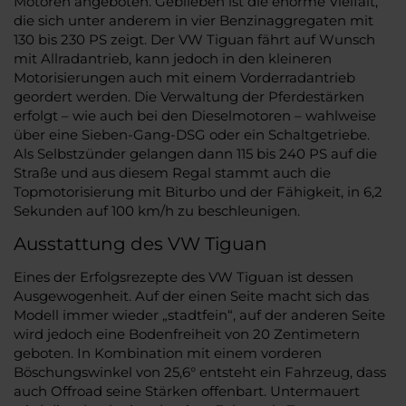
Motoren angeboten. Geblieben ist die enorme Vielfalt,
die sich unter anderem in vier Benzinaggregaten mit
130 bis 230 PS zeigt. Der VW Tiguan fährt auf Wunsch
mit Allradantrieb, kann jedoch in den kleineren
Motorisierungen auch mit einem Vorderradantrieb
geordert werden. Die Verwaltung der Pferdestärken
erfolgt – wie auch bei den Dieselmotoren – wahlweise
über eine Sieben-Gang-DSG oder ein Schaltgetriebe.
Als Selbstzünder gelangen dann 115 bis 240 PS auf die
Straße und aus diesem Regal stammt auch die
Topmotorisierung mit Biturbo und der Fähigkeit, in 6,2
Sekunden auf 100 km/h zu beschleunigen.
Ausstattung des VW Tiguan
Eines der Erfolgsrezepte des VW Tiguan ist dessen
Ausgewogenheit. Auf der einen Seite macht sich das
Modell immer wieder „stadtfein“, auf der anderen Seite
wird jedoch eine Bodenfreiheit von 20 Zentimetern
geboten. In Kombination mit einem vorderen
Böschungswinkel von 25,6° entsteht ein Fahrzeug, dass
auch Offroad seine Stärken offenbart. Untermauert