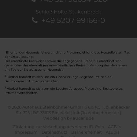
Schloß Holte-Stukenbrock
+49 5207 99166-0
Ehemaliger Neupreis (Unverbindliche Preisempfehlung des Herstellers am Tag
1
der Erstzulassung).
Der errechnete Preisvorteil sowie die angegebene Ersparnis errechnet sich
gegenüber der ehemaligen unverbindlichen Preisempfehlung des Herstellers
am Tag der Erstzulassung (Neupreis).
2
Hierbei handelt es sich um ein Finanzierungs-Angebot. Preise sind
Bruttopreise. Irrtümer vorbehalten.
3
Hierbei handelt es sich um ein Leasing-Angebot. Preise sind Bruttopreise.
Irrtümer vorbehalten.
© 2026 Autohaus Steinböhmer GmbH & Co. KG | Jöllenbecker
Str. 325 | DE-33613 Bielefeld | info@steinboehmer.de |
Webdesign by audaris.de
Einladung zur Vorstellung des neuen ID. Polo
AGB´s
Impressum
Datenschutz
Barrierefreiheit
Azubis