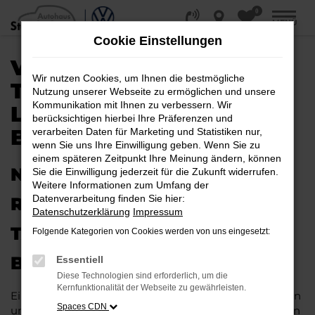
0
Zum
MENÜ
Hauptinhalt
Cookie Einstellungen
springen
VW TIGUAN
Wir nutzen Cookies, um Ihnen die bestmögliche
TAGESZULASSUNG |
Nutzung unserer Webseite zu ermöglichen und unsere
Kommunikation mit Ihnen zu verbessern. Wir
LIEFERSERVICE NACH
berücksichtigen hierbei Ihre Präferenzen und
BRAUNSCHWEIG
verarbeiten Daten für Marketing und Statistiken nur,
wenn Sie uns Ihre Einwilligung geben. Wenn Sie zu
einem späteren Zeitpunkt Ihre Meinung ändern, können
NEUES FAHRZEUG MIT VIEL
Sie die Einwilligung jederzeit für die Zukunft widerrufen.
Weitere Informationen zum Umfang der
Datenverarbeitung finden Sie hier:
RABATT: IHRE VW TIGUAN
Datenschutzerklärung
Impressum
TAGESZULASSUNG FÜR
Folgende Kategorien von Cookies werden von uns eingesetzt:
BRAUNSCHWEIG
Essentiell
Diese Technologien sind erforderlich, um die
Kernfunktionalität der Webseite zu gewährleisten.
Ein Neuwagen muss nicht teuer sein. Unser Kundinnen
Spaces CDN
und Kunden aus Braunschweig und anderswo erhalten