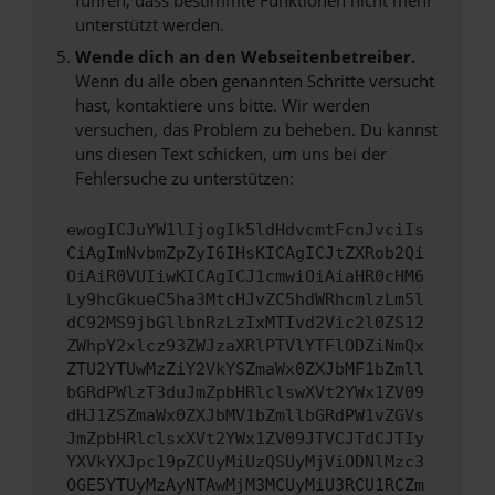
unterstützt werden.
Wende dich an den Webseitenbetreiber.
Wenn du alle oben genannten Schritte versucht
hast, kontaktiere uns bitte. Wir werden
versuchen, das Problem zu beheben. Du kannst
uns diesen Text schicken, um uns bei der
Fehlersuche zu unterstützen:
ewogICJuYW1lIjogIk5ldHdvcmtFcnJvciIs
CiAgImNvbmZpZyI6IHsKICAgICJtZXRob2Qi
OiAiR0VUIiwKICAgICJ1cmwiOiAiaHR0cHM6
Ly9hcGkueC5ha3MtcHJvZC5hdWRhcmlzLm5l
dC92MS9jbGllbnRzLzIxMTIvd2Vic2l0ZS12
ZWhpY2xlcz93ZWJzaXRlPTVlYTFlODZiNmQx
ZTU2YTUwMzZiY2VkYSZmaWx0ZXJbMF1bZmll
bGRdPWlzT3duJmZpbHRlclswXVt2YWx1ZV09
dHJ1ZSZmaWx0ZXJbMV1bZmllbGRdPW1vZGVs
JmZpbHRlclsxXVt2YWx1ZV09JTVCJTdCJTIy
YXVkYXJpc19pZCUyMiUzQSUyMjViODNlMzc3
OGE5YTUyMzAyNTAwMjM3MCUyMiU3RCU1RCZm