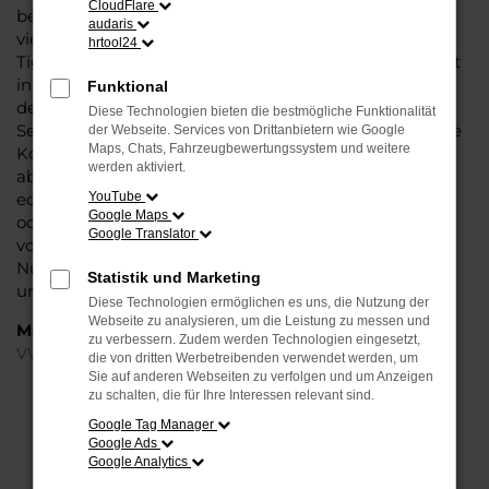
CloudFlare
bei Steinböhmer eine VW Tiguan Tageszulassung mit
audaris
viel Nachlass und ohne Abstriche bei der Qualität. VW
hrtool24
Tiguan Tageszulassung: das klingt wie ein Trick und ist
in der Tat ein kleiner Kunstgriff, mit dem Autohändler
Funktional
den Kauf zu günstigeren Preisen möglich machen.
Diese Technologien bieten die bestmögliche Funktionalität
Seitens der Automobilhersteller werden stets nur enge
der Webseite. Services von Drittanbietern wie Google
Maps, Chats, Fahrzeugbewertungssystem und weitere
Korridore für die Preissetzung bei Neuwagen
werden aktiviert.
abgesteckt. Eine VW Tiguan Tageszulassung ist ein
echter Neuwagen, der für einen Tag in Braunschweig
YouTube
Google Maps
oder anderswo zugelassen wurde. Dabei versteht sich
Google Translator
von selbst, dass der Kilometerstand bei Null komma
Null steht und Sie nach dem Kauf die erste Fahrt
Statistik und Marketing
unternehmen können.
Diese Technologien ermöglichen es uns, die Nutzung der
Webseite zu analysieren, um die Leistung zu messen und
Marken
zu verbessern. Zudem werden Technologien eingesetzt,
VW
die von dritten Werbetreibenden verwendet werden, um
Sie auf anderen Webseiten zu verfolgen und um Anzeigen
zu schalten, die für Ihre Interessen relevant sind.
FEHLER: NETWORK ERROR
Google Tag Manager
Google Ads
Beim Laden ist ein Fehler aufgetreten.
Google Analytics
Hier sind ein paar Tipps, die dir helfen können: