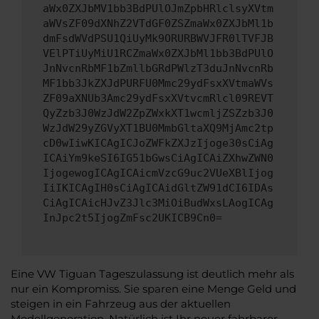
aWx0ZXJbMV1bb3BdPUlOJmZpbHRlclsyXVtm
aWVsZF09dXNhZ2VTdGF0ZSZmaWx0ZXJbMl1b
dmFsdWVdPSU1QiUyMk9ORURBWVJFR0lTVFJB
VElPTiUyMiU1RCZmaWx0ZXJbMl1bb3BdPUlO
JnNvcnRbMF1bZmllbGRdPWlzT3duJnNvcnRb
MF1bb3JkZXJdPURFU0Mmc29ydFsxXVtmaWVs
ZF09aXNUb3Amc29ydFsxXVtvcmRlcl09REVT
QyZzb3J0WzJdW2ZpZWxkXT1wcmljZSZzb3J0
WzJdW29yZGVyXT1BU0MmbGltaXQ9MjAmc2tp
cD0wIiwKICAgICJoZWFkZXJzIjoge30sCiAg
ICAiYm9keSI6IG51bGwsCiAgICAiZXhwZWN0
IjogewogICAgICAicmVzcG9uc2VUeXBlIjog
IiIKICAgIH0sCiAgICAidGltZW91dCI6IDAs
CiAgICAicHJvZ3Jlc3MiOiBudWxsLAogICAg
InJpc2t5IjogZmFsc2UKICB9Cn0=
Eine VW Tiguan Tageszulassung ist deutlich mehr als
nur ein Kompromiss. Sie sparen eine Menge Geld und
steigen in ein Fahrzeug aus der aktuellen
Modellgeneration. Natürlich ist Ihr neuer fahrbarer