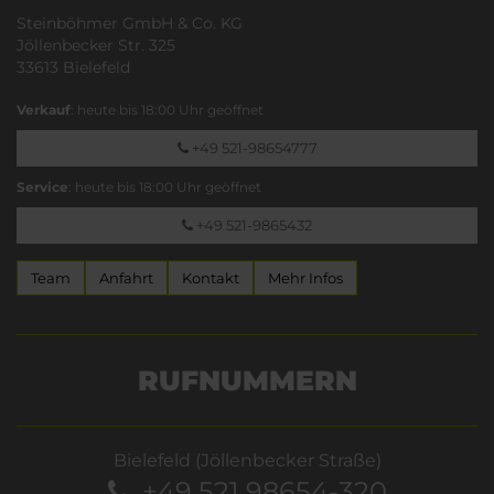
Steinböhmer GmbH & Co. KG
Jöllenbecker Str. 325
33613 Bielefeld
Verkauf
: heute bis 18:00 Uhr geöffnet
+49 521-98654777
Service
: heute bis 18:00 Uhr geöffnet
+49 521-9865432
Team
Anfahrt
Kontakt
Mehr Infos
RUFNUMMERN
Bielefeld (Jöllenbecker Straße)
+49 521 98654-320