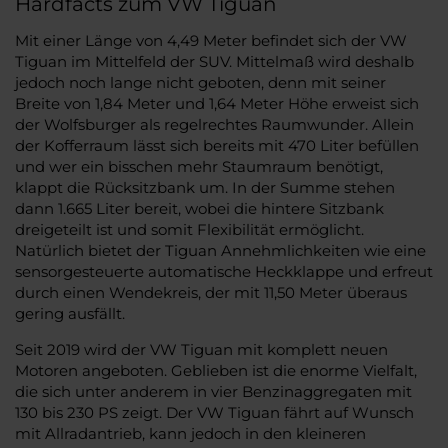
Hardfacts zum VW Tiguan
Mit einer Länge von 4,49 Meter befindet sich der VW
Tiguan im Mittelfeld der SUV. Mittelmaß wird deshalb
jedoch noch lange nicht geboten, denn mit seiner
Breite von 1,84 Meter und 1,64 Meter Höhe erweist sich
der Wolfsburger als regelrechtes Raumwunder. Allein
der Kofferraum lässt sich bereits mit 470 Liter befüllen
und wer ein bisschen mehr Staumraum benötigt,
klappt die Rücksitzbank um. In der Summe stehen
dann 1.665 Liter bereit, wobei die hintere Sitzbank
dreigeteilt ist und somit Flexibilität ermöglicht.
Natürlich bietet der Tiguan Annehmlichkeiten wie eine
sensorgesteuerte automatische Heckklappe und erfreut
durch einen Wendekreis, der mit 11,50 Meter überaus
gering ausfällt.
Seit 2019 wird der VW Tiguan mit komplett neuen
Motoren angeboten. Geblieben ist die enorme Vielfalt,
die sich unter anderem in vier Benzinaggregaten mit
130 bis 230 PS zeigt. Der VW Tiguan fährt auf Wunsch
mit Allradantrieb, kann jedoch in den kleineren