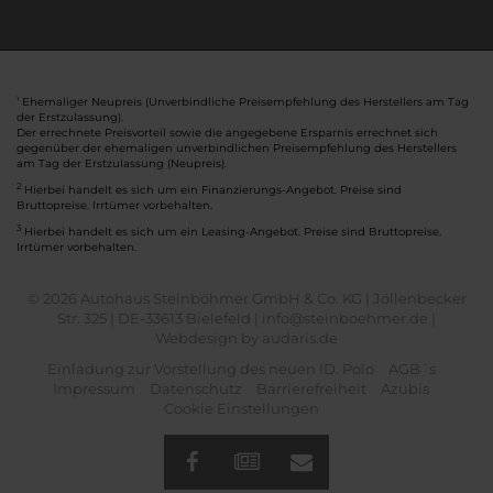
Ehemaliger Neupreis (Unverbindliche Preisempfehlung des Herstellers am Tag
1
der Erstzulassung).
Der errechnete Preisvorteil sowie die angegebene Ersparnis errechnet sich
gegenüber der ehemaligen unverbindlichen Preisempfehlung des Herstellers
am Tag der Erstzulassung (Neupreis).
2
Hierbei handelt es sich um ein Finanzierungs-Angebot. Preise sind
Bruttopreise. Irrtümer vorbehalten.
3
Hierbei handelt es sich um ein Leasing-Angebot. Preise sind Bruttopreise.
Irrtümer vorbehalten.
© 2026 Autohaus Steinböhmer GmbH & Co. KG | Jöllenbecker
Str. 325 | DE-33613 Bielefeld | info@steinboehmer.de |
Webdesign by audaris.de
Einladung zur Vorstellung des neuen ID. Polo
AGB´s
Impressum
Datenschutz
Barrierefreiheit
Azubis
Cookie Einstellungen