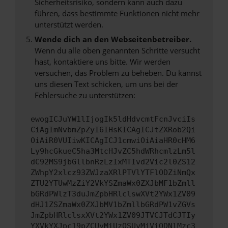
Sicherheitsrisiko, sondern kann auch dazu
führen, dass bestimmte Funktionen nicht mehr
unterstützt werden.
Wende dich an den Webseitenbetreiber.
Wenn du alle oben genannten Schritte versucht
hast, kontaktiere uns bitte. Wir werden
versuchen, das Problem zu beheben. Du kannst
uns diesen Text schicken, um uns bei der
Fehlersuche zu unterstützen:
ewogICJuYW1lIjogIk5ldHdvcmtFcnJvciIs
CiAgImNvbmZpZyI6IHsKICAgICJtZXRob2Qi
OiAiR0VUIiwKICAgICJ1cmwiOiAiaHR0cHM6
Ly9hcGkueC5ha3MtcHJvZC5hdWRhcmlzLm5l
dC92MS9jbGllbnRzLzIxMTIvd2Vic2l0ZS12
ZWhpY2xlcz93ZWJzaXRlPTVlYTFlODZiNmQx
ZTU2YTUwMzZiY2VkYSZmaWx0ZXJbMF1bZmll
bGRdPWlzT3duJmZpbHRlclswXVt2YWx1ZV09
dHJ1ZSZmaWx0ZXJbMV1bZmllbGRdPW1vZGVs
JmZpbHRlclsxXVt2YWx1ZV09JTVCJTdCJTIy
YXVkYXJpc19pZCUyMiUzQSUyMjViODNlMzc3