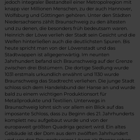
jedoch integraler Bestandteil einer Metropolregion mit
knapp vier Millionen Menschen, zu der auch Hannover,
Wolfsburg und Göttingen gehören. Unter den Städten
Niedersachsens zählt Braunschweig zu den ältesten
und zu denen, die besonders früh bedeutsam waren.
Heinrich der Löwe verlieh der Stadt sein Gesicht und die
Welfen hinterließen auch die deutlichsten Spuren. Bis
heute spricht man von der Löwenstadt und das
Stadtwappen ist allgegenwärtig. Im neunten
Jahrhundert befand sich Braunschweig auf der Grenze
zwischen drei Bistümern. Die dortige Siedlung wurde
1031 erstmals urkundlich erwähnt und 1130 wurde
Braunschweig das Stadtrecht verliehen. Die junge Stadt
schloss sich dem Handelsbund der Hanse an und wurde
bald zu einem wichtigen Produktionsort für
Metallprodukte und Textilien. Unterwegs in
Braunschweig lohnt sich vor allem ein Blick auf das
imposante Schloss, dass zu Beginn des 21. Jahrhunderts
komplett neu aufgebaut wurde und von der
europaweit größten Quadriga geziert wird. Ein altes
Gebäude ist der Dom aus dem zwölften Jahrhundert
und wer den Braunschweiger Löwen als Bronze sehen