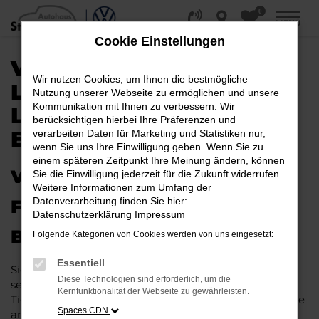
0
Zum
MENÜ
Hauptinhalt
Cookie Einstellungen
springen
VW TIGUAN KAUFEN,
Wir nutzen Cookies, um Ihnen die bestmögliche
LEASEN, FINANZIEREN |
Nutzung unserer Webseite zu ermöglichen und unsere
Kommunikation mit Ihnen zu verbessern. Wir
LIEFERSERVICE NACH
berücksichtigen hierbei Ihre Präferenzen und
BRAUNSCHWEIG
verarbeiten Daten für Marketing und Statistiken nur,
wenn Sie uns Ihre Einwilligung geben. Wenn Sie zu
einem späteren Zeitpunkt Ihre Meinung ändern, können
VW TIGUAN – IHR PERFEKTES
Sie die Einwilligung jederzeit für die Zukunft widerrufen.
Weitere Informationen zum Umfang der
Datenverarbeitung finden Sie hier:
FAHRZEUG FÜR
Datenschutzerklärung
Impressum
BRAUNSCHWEIG
Folgende Kategorien von Cookies werden von uns eingesetzt:
Essentiell
Sie möchten in Braunschweig und Umgebung mobil
Diese Technologien sind erforderlich, um die
sein bzw. mobil bleiben. Unser Vorschlag ist ein VW
Kernfunktionalität der Webseite zu gewährleisten.
Tiguan, denn dieses Fahrzeug vereint eine ganze Reihe
Spaces CDN
an Vorzügen. Da ist zunächst einmal die Tradition des