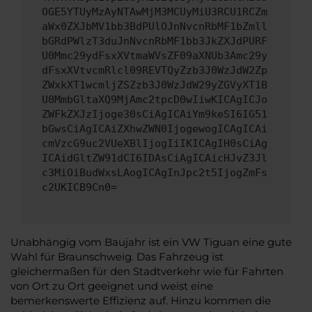
OGE5YTUyMzAyNTAwMjM3MCUyMiU3RCU1RCZm
aWx0ZXJbMV1bb3BdPUlOJnNvcnRbMF1bZmll
bGRdPWlzT3duJnNvcnRbMF1bb3JkZXJdPURF
U0Mmc29ydFsxXVtmaWVsZF09aXNUb3Amc29y
dFsxXVtvcmRlcl09REVTQyZzb3J0WzJdW2Zp
ZWxkXT1wcmljZSZzb3J0WzJdW29yZGVyXT1B
U0MmbGltaXQ9MjAmc2tpcD0wIiwKICAgICJo
ZWFkZXJzIjoge30sCiAgICAiYm9keSI6IG51
bGwsCiAgICAiZXhwZWN0IjogewogICAgICAi
cmVzcG9uc2VUeXBlIjogIiIKICAgIH0sCiAg
ICAidGltZW91dCI6IDAsCiAgICAicHJvZ3Jl
c3MiOiBudWxsLAogICAgInJpc2t5IjogZmFs
c2UKICB9Cn0=
Unabhängig vom Baujahr ist ein VW Tiguan eine gute
Wahl für Braunschweig. Das Fahrzeug ist
gleichermaßen für den Stadtverkehr wie für Fahrten
von Ort zu Ort geeignet und weist eine
bemerkenswerte Effizienz auf. Hinzu kommen die