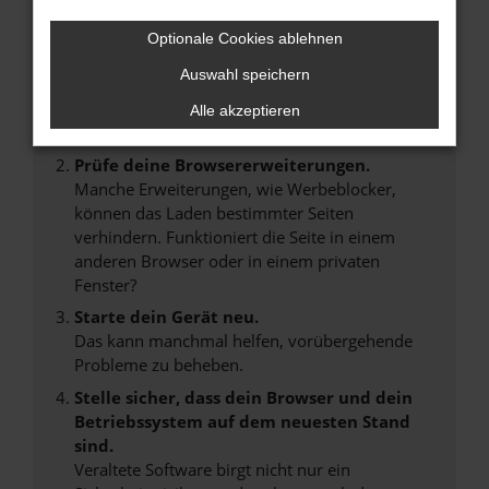
Hier sind ein paar Tipps, die dir helfen können:
Optionale Cookies ablehnen
Überprüfe deine Firewall und deine
Auswahl speichern
Internetverbindung.
Laden andere Webseiten, zum Beispiel deine
Alle akzeptieren
Suchmaschine?
Prüfe deine Browsererweiterungen.
Manche Erweiterungen, wie Werbeblocker,
können das Laden bestimmter Seiten
verhindern. Funktioniert die Seite in einem
anderen Browser oder in einem privaten
Fenster?
Starte dein Gerät neu.
Das kann manchmal helfen, vorübergehende
Probleme zu beheben.
Stelle sicher, dass dein Browser und dein
Betriebssystem auf dem neuesten Stand
sind.
Veraltete Software birgt nicht nur ein