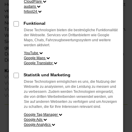
CloudFlare
Herstellers. Ein VW Tiguan für Braunschweig ist perfekt
audaris
verarbeitet und auf Langlebigkeit ausgelegt. Auf diese
hrtool24
Weise können Sie unbedenklich sowohl einen
Neuwagen als auch einen Gebrauchten, sowohl eine
Funktional
Tageszulassung als auch einen Jahreswagen erwerben.
Diese Technologien bieten die bestmögliche Funktionalität
Wenn Sie sich für Steinböhmer entscheiden, erhalten
der Webseite. Services von Drittanbietern wie Google
Maps, Chats, Fahrzeugbewertungssystem und weitere
Sie einen erheblichen Nachlass bzw. Rabatt und
werden aktiviert.
genießen zudem einen außergewöhnlichen Service.
Das beginnt bei der Beratung und setzt sich mit vielen
YouTube
Google Maps
Dienstleistungen unserer Meisterwerkstatt fort.
Google Translator
Kategorie
Statistik und Marketing
VW Tiguan Gebrauchtwagen Braunschweig
Diese Technologien ermöglichen es uns, die Nutzung der
VW Tiguan Braunschweig
Webseite zu analysieren, um die Leistung zu messen und
VW Tiguan Jahreswagen Braunschweig
zu verbessern. Zudem werden Technologien eingesetzt,
VW Tiguan Neuwagen Braunschweig
die von dritten Werbetreibenden verwendet werden, um
Sie auf anderen Webseiten zu verfolgen und um Anzeigen
zu schalten, die für Ihre Interessen relevant sind.
Google Tag Manager
FEHLER: NETWORK ERROR
Google Ads
Google Analytics
Beim Laden ist ein Fehler aufgetreten.