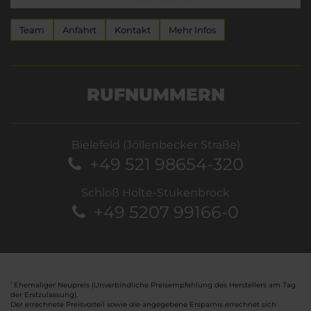
Team
Anfahrt
Kontakt
Mehr Infos
RUFNUMMERN
Bielefeld (Jöllenbecker Straße)
+49 521 98654-320
Schloß Holte-Stukenbrock
+49 5207 99166-0
Ehemaliger Neupreis (Unverbindliche Preisempfehlung des Herstellers am Tag
1
der Erstzulassung).
Der errechnete Preisvorteil sowie die angegebene Ersparnis errechnet sich