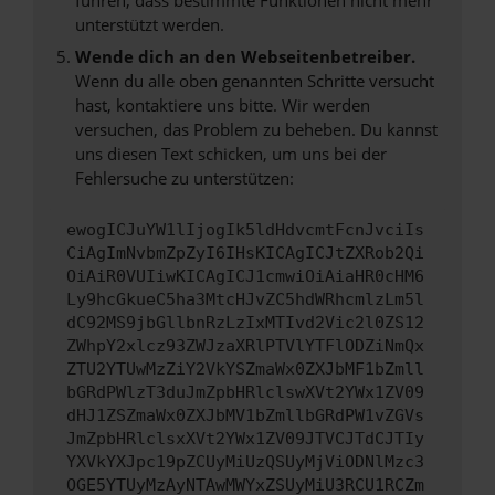
unterstützt werden.
Wende dich an den Webseitenbetreiber.
Wenn du alle oben genannten Schritte versucht
hast, kontaktiere uns bitte. Wir werden
versuchen, das Problem zu beheben. Du kannst
uns diesen Text schicken, um uns bei der
Fehlersuche zu unterstützen:
ewogICJuYW1lIjogIk5ldHdvcmtFcnJvciIs
CiAgImNvbmZpZyI6IHsKICAgICJtZXRob2Qi
OiAiR0VUIiwKICAgICJ1cmwiOiAiaHR0cHM6
Ly9hcGkueC5ha3MtcHJvZC5hdWRhcmlzLm5l
dC92MS9jbGllbnRzLzIxMTIvd2Vic2l0ZS12
ZWhpY2xlcz93ZWJzaXRlPTVlYTFlODZiNmQx
ZTU2YTUwMzZiY2VkYSZmaWx0ZXJbMF1bZmll
bGRdPWlzT3duJmZpbHRlclswXVt2YWx1ZV09
dHJ1ZSZmaWx0ZXJbMV1bZmllbGRdPW1vZGVs
JmZpbHRlclsxXVt2YWx1ZV09JTVCJTdCJTIy
YXVkYXJpc19pZCUyMiUzQSUyMjViODNlMzc3
OGE5YTUyMzAyNTAwMWYxZSUyMiU3RCU1RCZm