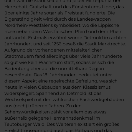
doch war die Stadt seit eh und je der Mittelpunkt der
Herrschaft, Grafschaft und des Fürstentums Lippe, das
über einige Jahre sogar als Freistaat fungierte. Die
Eigenständigkeit wird durch das Landeswappen
Nordrhein-Westfalens symbolisiert, wo die Lippische
Rose neben dem Westfälischen Pferd und dem Rhein
auftaucht. Erstmals erwähnt wurde Detmold im achten
Jahrhundert und seit 1256 besaß die Stadt Marktrechte.
Aufgrund der vorhandenen mittelalterlichen
Stadtmauern fand allerdings über viele Jahrhunderte
so gut wie kein Wachstum statt, sodass es sich die
Bedeutung eher auf die unmittelbare Region
beschränkte. Das 18. Jahrhundert bedeutet unter
diesem Aspekt eine regelrechte Befreiung, was sich
heute in vielen Gebäuden aus dem Klassizismus
widerspiegelt. Spannend an Detmold ist das
Wechselspiel mit den zahlreichen Fachwerkgebäuden
aus (noch) früheren Jahren. Zu den
Sehenswürdigkeiten zählt vor allem das etwas
außerhalb gelegene Hermannsdenkmal im
Teutoburger Wald. Des Weiteren existiert ein großes
Freilichtmuseum und auch das Rathaus und das