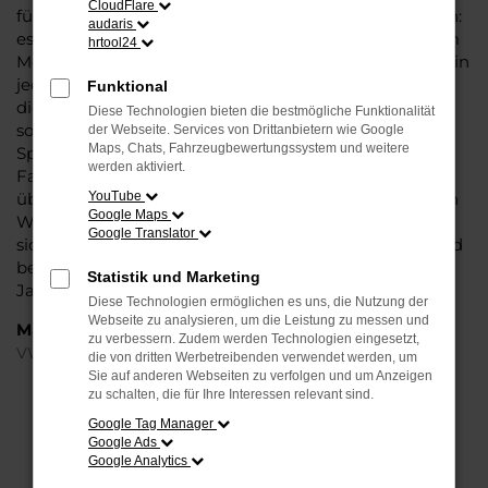
CloudFlare
für Fahrten in und um Detmold oder längere Strecken:
audaris
es existieren schlichtweg kaum Fahrzeuge, die diesem
hrtool24
Modell das Wasser reichen können. Die Qualität steht in
jeder Modellgeneration außer Frage. Hinzu kommen
Funktional
die vielfältigen Möglichkeiten einer Individualisierung
Diese Technologien bieten die bestmögliche Funktionalität
sowie die zahlreichen Assistenzsysteme. Ein VW Golf
der Webseite. Services von Drittanbietern wie Google
Maps, Chats, Fahrzeugbewertungssystem und weitere
Sportsvan Gebrauchtwagen für Detmold ist ein
werden aktiviert.
Fahrzeug, wie es kompletter nicht sein könnte und
überzeugt durch Langlebigkeit und einen sehr soliden
YouTube
Google Maps
Werterhalt. Bei Steinböhmer kommt hinzu, dass Sie
Google Translator
sich über einen preislichen Nachlass freuen dürfen und
beim Kauf auf ein Unternehmen mit mehr als 80
Statistik und Marketing
Jahren Erfahrung setzen.
Diese Technologien ermöglichen es uns, die Nutzung der
Webseite zu analysieren, um die Leistung zu messen und
Marken
zu verbessern. Zudem werden Technologien eingesetzt,
VW
die von dritten Werbetreibenden verwendet werden, um
Sie auf anderen Webseiten zu verfolgen und um Anzeigen
zu schalten, die für Ihre Interessen relevant sind.
FEHLER: NETWORK ERROR
Google Tag Manager
Google Ads
Beim Laden ist ein Fehler aufgetreten.
Google Analytics
Hier sind ein paar Tipps, die dir helfen können: