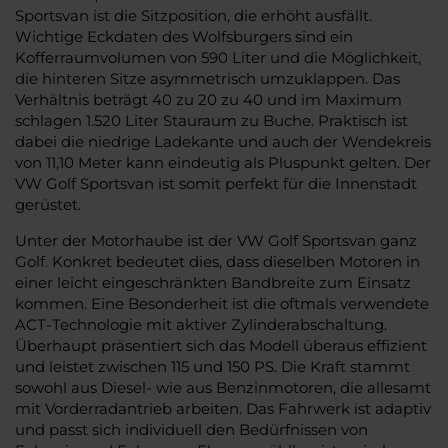
Sportsvan ist die Sitzposition, die erhöht ausfällt.
Wichtige Eckdaten des Wolfsburgers sind ein
Kofferraumvolumen von 590 Liter und die Möglichkeit,
die hinteren Sitze asymmetrisch umzuklappen. Das
Verhältnis beträgt 40 zu 20 zu 40 und im Maximum
schlagen 1.520 Liter Stauraum zu Buche. Praktisch ist
dabei die niedrige Ladekante und auch der Wendekreis
von 11,10 Meter kann eindeutig als Pluspunkt gelten. Der
VW Golf Sportsvan ist somit perfekt für die Innenstadt
gerüstet.
Unter der Motorhaube ist der VW Golf Sportsvan ganz
Golf. Konkret bedeutet dies, dass dieselben Motoren in
einer leicht eingeschränkten Bandbreite zum Einsatz
kommen. Eine Besonderheit ist die oftmals verwendete
ACT-Technologie mit aktiver Zylinderabschaltung.
Überhaupt präsentiert sich das Modell überaus effizient
und leistet zwischen 115 und 150 PS. Die Kraft stammt
sowohl aus Diesel- wie aus Benzinmotoren, die allesamt
mit Vorderradantrieb arbeiten. Das Fahrwerk ist adaptiv
und passt sich individuell den Bedürfnissen von