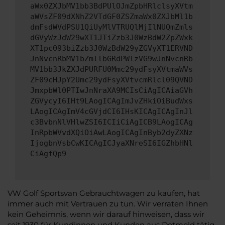
aWx0ZXJbMV1bb3BdPUlOJmZpbHRlclsyXVtm
aWVsZF09dXNhZ2VTdGF0ZSZmaWx0ZXJbMl1b
dmFsdWVdPSU1QiUyMlVTRUQlMjIlNUQmZmls
dGVyWzJdW29wXT1JTiZzb3J0WzBdW2ZpZWxk
XT1pc093biZzb3J0WzBdW29yZGVyXT1ERVND
JnNvcnRbMV1bZmllbGRdPWlzVG9wJnNvcnRb
MV1bb3JkZXJdPURFU0Mmc29ydFsyXVtmaWVs
ZF09cHJpY2Umc29ydFsyXVtvcmRlcl09QVND
JmxpbWl0PTIwJnNraXA9MCIsCiAgICAiaGVh
ZGVycyI6IHt9LAogICAgImJvZHkiOiBudWxs
LAogICAgImV4cGVjdCI6IHsKICAgICAgInJl
c3BvbnNlVHlwZSI6ICIiCiAgICB9LAogICAg
InRpbWVvdXQiOiAwLAogICAgInByb2dyZXNz
IjogbnVsbCwKICAgICJyaXNreSI6IGZhbHNl
CiAgfQp9
VW Golf Sportsvan Gebrauchtwagen zu kaufen, hat
immer auch mit Vertrauen zu tun. Wir verraten Ihnen
kein Geheimnis, wenn wir darauf hinweisen, dass wir
seit 1930 für Kundinnen und Kunden aus Detmold tätig