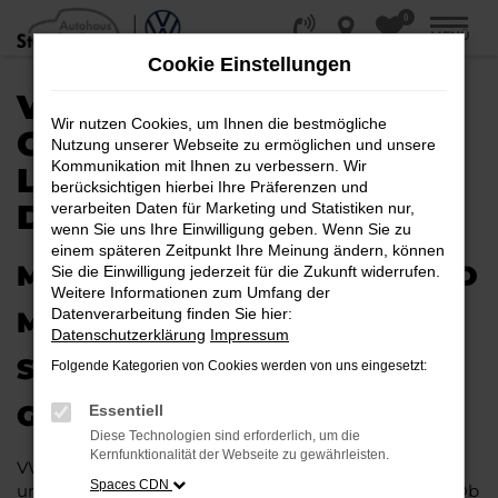
0
Zum
MENÜ
Hauptinhalt
Cookie Einstellungen
springen
VW GOLF SPORTSVAN
Wir nutzen Cookies, um Ihnen die bestmögliche
GEBRAUCHTWAGEN |
Nutzung unserer Webseite zu ermöglichen und unsere
Kommunikation mit Ihnen zu verbessern. Wir
LIEFERSERVICE NACH
berücksichtigen hierbei Ihre Präferenzen und
DETMOLD
verarbeiten Daten für Marketing und Statistiken nur,
wenn Sie uns Ihre Einwilligung geben. Wenn Sie zu
einem späteren Zeitpunkt Ihre Meinung ändern, können
MIT RABATT DURCH DETMOLD
Sie die Einwilligung jederzeit für die Zukunft widerrufen.
Weitere Informationen zum Umfang der
Datenverarbeitung finden Sie hier:
MIT DEM VW GOLF
Datenschutzerklärung
Impressum
SPORTSVAN
Folgende Kategorien von Cookies werden von uns eingesetzt:
GEBRAUCHTWAGEN
Essentiell
Diese Technologien sind erforderlich, um die
Kernfunktionalität der Webseite zu gewährleisten.
VW Golf Sportsvan Gebrauchtwagen liegen im Trend
Spaces CDN
und das hat einen vergleichsweise einfachen Grund. Ob