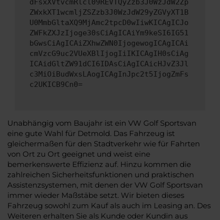
dFsxXVtvcmRlcl09REVTQyZzb3J0WzJdW2Zp
ZWxkXT1wcmljZSZzb3J0WzJdW29yZGVyXT1B
U0MmbGltaXQ9MjAmc2tpcD0wIiwKICAgICJo
ZWFkZXJzIjoge30sCiAgICAiYm9keSI6IG51
bGwsCiAgICAiZXhwZWN0IjogewogICAgICAi
cmVzcG9uc2VUeXBlIjogIiIKICAgIH0sCiAg
ICAidGltZW91dCI6IDAsCiAgICAicHJvZ3Jl
c3MiOiBudWxsLAogICAgInJpc2t5IjogZmFs
c2UKICB9Cn0=
Unabhängig vom Baujahr ist ein VW Golf Sportsvan
eine gute Wahl für Detmold. Das Fahrzeug ist
gleichermaßen für den Stadtverkehr wie für Fahrten
von Ort zu Ort geeignet und weist eine
bemerkenswerte Effizienz auf. Hinzu kommen die
zahlreichen Sicherheitsfunktionen und praktischen
Assistenzsystemen, mit denen der VW Golf Sportsvan
immer wieder Maßstäbe setzt. Wir bieten dieses
Fahrzeug sowohl zum Kauf als auch im Leasing an. Des
Weiteren erhalten Sie als Kunde oder Kundin aus