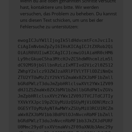
Wenn du alle oben genannten Schritte versucht
hast, kontaktiere uns bitte. Wir werden
versuchen, das Problem zu beheben. Du kannst
uns diesen Text schicken, um uns bei der
Fehlersuche zu unterstützen:
ewogICJuYW1lIjogIk5ldHdvcmtFcnJvciIs
CiAgImNvbmZpZyI6IHsKICAgICJtZXRob2Qi
OiAiR0VUIiwKICAgICJ1cmwiOiAiaHR0cHM6
Ly9hcGkueC5ha3MtcHJvZC5hdWRhcmlzLm5l
dC92MS9jbGllbnRzLzIxMTIvd2Vic2l0ZS12
ZWhpY2xlcz93ZWJzaXRlPTVlYTFlODZiNmQx
ZTU2YTUwMzZiY2VkYSZmaWx0ZXJbMF1bZmll
bGRdPWlzT3duJmZpbHRlclswXVt2YWx1ZV09
dHJ1ZSZmaWx0ZXJbMV1bZmllbGRdPW1vZGVs
JmZpbHRlclsxXVt2YWx1ZV09JTVCJTdCJTIy
YXVkYXJpc19pZCUyMiUzQSUyMjViODNlMzc3
OGE5YTUyMzAyNTAwMWYxZSUyMiU3RCU1RCZm
aWx0ZXJbMV1bb3BdPUlOJnNvcnRbMF1bZmll
bGRdPWlzT3duJnNvcnRbMF1bb3JkZXJdPURF
U0Mmc29ydFsxXVtmaWVsZF09aXNUb3Amc29y