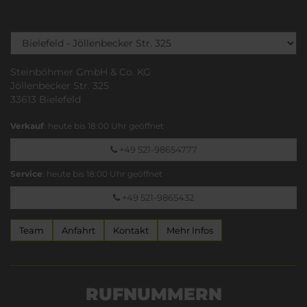
Steinböhmer GmbH & Co. KG
Jöllenbecker Str. 325
33613 Bielefeld
Verkauf
: heute bis 18:00 Uhr geöffnet
+49 521-98654777
Service
: heute bis 18:00 Uhr geöffnet
+49 521-9865432
Team
Anfahrt
Kontakt
Mehr Infos
RUFNUMMERN