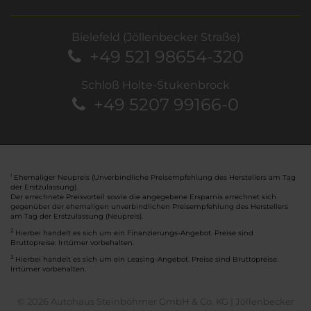
Bielefeld (Jöllenbecker Straße)
+49 521 98654-320
Schloß Holte-Stukenbrock
+49 5207 99166-0
Ehemaliger Neupreis (Unverbindliche Preisempfehlung des Herstellers am Tag
1
der Erstzulassung).
Der errechnete Preisvorteil sowie die angegebene Ersparnis errechnet sich
gegenüber der ehemaligen unverbindlichen Preisempfehlung des Herstellers
am Tag der Erstzulassung (Neupreis).
2
Hierbei handelt es sich um ein Finanzierungs-Angebot. Preise sind
Bruttopreise. Irrtümer vorbehalten.
3
Hierbei handelt es sich um ein Leasing-Angebot. Preise sind Bruttopreise.
Irrtümer vorbehalten.
© 2026 Autohaus Steinböhmer GmbH & Co. KG | Jöllenbecker