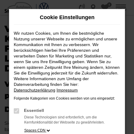
0
Zum
MENÜ
Hauptinhalt
Cookie Einstellungen
springen
VW GOLF SPORTSVAN
Wir nutzen Cookies, um Ihnen die bestmögliche
KAUFEN, LEASEN,
Nutzung unserer Webseite zu ermöglichen und unsere
Kommunikation mit Ihnen zu verbessern. Wir
FINANZIEREN |
berücksichtigen hierbei Ihre Präferenzen und
LIEFERSERVICE NACH
verarbeiten Daten für Marketing und Statistiken nur,
wenn Sie uns Ihre Einwilligung geben. Wenn Sie zu
DETMOLD
einem späteren Zeitpunkt Ihre Meinung ändern, können
Sie die Einwilligung jederzeit für die Zukunft widerrufen.
Weitere Informationen zum Umfang der
VW GOLF SPORTSVAN – IHR
Datenverarbeitung finden Sie hier:
Datenschutzerklärung
Impressum
PERFEKTES FAHRZEUG FÜR
Folgende Kategorien von Cookies werden von uns eingesetzt:
DETMOLD
Essentiell
Diese Technologien sind erforderlich, um die
Sie möchten in Detmold und Umgebung mobil sein
Kernfunktionalität der Webseite zu gewährleisten.
bzw. mobil bleiben. Unser Vorschlag ist ein VW Golf
Spaces CDN