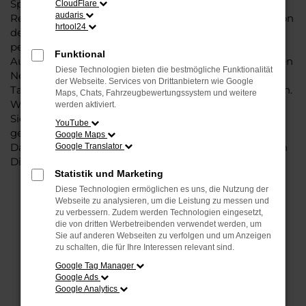
Sportsvan, denn dieses Fahrzeug vereint eine ganze
CloudFlare
audaris
Reihe an Vorzügen. Da ist zunächst einmal die Tradition
hrtool24
des Herstellers. Ein VW Golf Sportsvan für Detmold ist
perfekt verarbeitet und auf Langlebigkeit ausgelegt.
Funktional
Auf diese Weise können Sie unbedenklich sowohl einen
Diese Technologien bieten die bestmögliche Funktionalität
Neuwagen als auch einen Gebrauchten, sowohl eine
der Webseite. Services von Drittanbietern wie Google
Tageszulassung als auch einen Jahreswagen erwerben.
Maps, Chats, Fahrzeugbewertungssystem und weitere
Wenn Sie sich für Steinböhmer entscheiden, erhalten
werden aktiviert.
Sie einen erheblichen Nachlass bzw. Rabatt und
YouTube
genießen zudem einen außergewöhnlichen Service.
Google Maps
Das beginnt bei der Beratung und setzt sich mit vielen
Google Translator
Dienstleistungen unserer Meisterwerkstatt fort.
Statistik und Marketing
Diese Technologien ermöglichen es uns, die Nutzung der
Webseite zu analysieren, um die Leistung zu messen und
FEHLER: NETWORK ERROR
zu verbessern. Zudem werden Technologien eingesetzt,
die von dritten Werbetreibenden verwendet werden, um
Beim Laden ist ein Fehler aufgetreten.
Sie auf anderen Webseiten zu verfolgen und um Anzeigen
zu schalten, die für Ihre Interessen relevant sind.
Hier sind ein paar Tipps, die dir helfen können:
Google Tag Manager
Überprüfe deine Firewall und deine
Google Ads
Google Analytics
Internetverbindung.