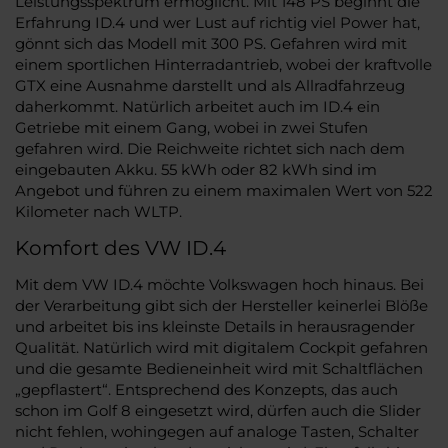
Leistungsspektrum ermöglicht. Mit 148 PS beginnt die
Erfahrung ID.4 und wer Lust auf richtig viel Power hat,
gönnt sich das Modell mit 300 PS. Gefahren wird mit
einem sportlichen Hinterradantrieb, wobei der kraftvolle
GTX eine Ausnahme darstellt und als Allradfahrzeug
daherkommt. Natürlich arbeitet auch im ID.4 ein
Getriebe mit einem Gang, wobei in zwei Stufen
gefahren wird. Die Reichweite richtet sich nach dem
eingebauten Akku. 55 kWh oder 82 kWh sind im
Angebot und führen zu einem maximalen Wert von 522
Kilometer nach WLTP.
Komfort des VW ID.4
Mit dem VW ID.4 möchte Volkswagen hoch hinaus. Bei
der Verarbeitung gibt sich der Hersteller keinerlei Blöße
und arbeitet bis ins kleinste Details in herausragender
Qualität. Natürlich wird mit digitalem Cockpit gefahren
und die gesamte Bedieneinheit wird mit Schaltflächen
„gepflastert“. Entsprechend des Konzepts, das auch
schon im Golf 8 eingesetzt wird, dürfen auch die Slider
nicht fehlen, wohingegen auf analoge Tasten, Schalter