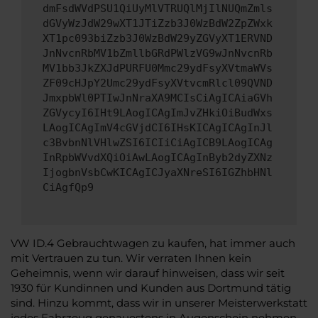
dmFsdWVdPSU1QiUyMlVTRUQlMjIlNUQmZmls
dGVyWzJdW29wXT1JTiZzb3J0WzBdW2ZpZWxk
XT1pc093biZzb3J0WzBdW29yZGVyXT1ERVND
JnNvcnRbMV1bZmllbGRdPWlzVG9wJnNvcnRb
MV1bb3JkZXJdPURFU0Mmc29ydFsyXVtmaWVs
ZF09cHJpY2Umc29ydFsyXVtvcmRlcl09QVND
JmxpbWl0PTIwJnNraXA9MCIsCiAgICAiaGVh
ZGVycyI6IHt9LAogICAgImJvZHkiOiBudWxs
LAogICAgImV4cGVjdCI6IHsKICAgICAgInJl
c3BvbnNlVHlwZSI6ICIiCiAgICB9LAogICAg
InRpbWVvdXQiOiAwLAogICAgInByb2dyZXNz
IjogbnVsbCwKICAgICJyaXNreSI6IGZhbHNl
CiAgfQp9
VW ID.4 Gebrauchtwagen zu kaufen, hat immer auch
mit Vertrauen zu tun. Wir verraten Ihnen kein
Geheimnis, wenn wir darauf hinweisen, dass wir seit
1930 für Kundinnen und Kunden aus Dortmund tätig
sind. Hinzu kommt, dass wir in unserer Meisterwerkstatt
jedes Fahrzeug genauestens in Augenschein nehmen