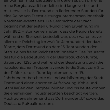
Einwohner misst. Die Zeiten, in denen es sich um eine
reine Bergbaustadt handelte, sind lange vorbei und
mittlerweile ist Dortmund ein florierender Standort für
eine Reihe von Dienstleistungsunternehmen innerhalb
Nordrhein-Westfalens. Die Geschichte der Stadt
beginnt mit der ersten urkundlichen Erwähnung im
Jahr 882. Historiker vermuten, dass die Region bereits
während er Steinzeit besiedelt war, doch waren es vor
allem der Reichstag im zwölfte Jahrhundert der dazu
führte, dass Dortmund ab dem 13. Jahrhundert den
Status eines freien Reichsstadt innehielt. Das Braurecht,
das für die Bedeutung in der Bierproduktion führte,
datiert auf 1293 und während der Besetzung durch die
napoleonischen Truppen avancierte die Stadt zum Sitz
der Präfektur des Ruhrdépartements. Im 19.
Jahrhundert bescherte die Industrialisierung der Stadt
Dortmund einen enormen Aufschwung. Kohle und
Stahl ließen den Bergbau blühen und bis heute können
die ehemaligen Industriestätten besichtigt werden.
Auch zu erwähnen sind das Dortmunder „U“ sowie das
Deutsche Fußballmuseum.