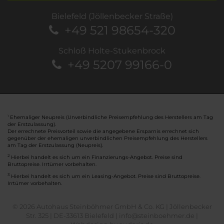
Bielefeld (Jöllenbecker Straße)
+49 521 98654-320
Schloß Holte-Stukenbrock
+49 5207 99166-0
Ehemaliger Neupreis (Unverbindliche Preisempfehlung des Herstellers am Tag
1
der Erstzulassung).
Der errechnete Preisvorteil sowie die angegebene Ersparnis errechnet sich
gegenüber der ehemaligen unverbindlichen Preisempfehlung des Herstellers
am Tag der Erstzulassung (Neupreis).
2
Hierbei handelt es sich um ein Finanzierungs-Angebot. Preise sind
Bruttopreise. Irrtümer vorbehalten.
3
Hierbei handelt es sich um ein Leasing-Angebot. Preise sind Bruttopreise.
Irrtümer vorbehalten.
© 2026 Autohaus Steinböhmer GmbH & Co. KG | Jöllenbecker
Str. 325 | DE-33613 Bielefeld | info@steinboehmer.de |