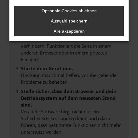
Internetverbindung.
Laden andere Webseiten, zum Beispiel deine
Optionale Cookies ablehnen
Suchmaschine?
Auswahl speichern
Prüfe deine Browsererweiterungen.
Alle akzeptieren
Manche Erweiterungen, wie Werbeblocker,
können das Laden bestimmter Seiten
verhindern. Funktioniert die Seite in einem
anderen Browser oder in einem privaten
Fenster?
Starte dein Gerät neu.
Das kann manchmal helfen, vorübergehende
Probleme zu beheben.
Stelle sicher, dass dein Browser und dein
Betriebssystem auf dem neuesten Stand
sind.
Veraltete Software birgt nicht nur ein
Sicherheitsrisiko, sondern kann auch dazu
führen, dass bestimmte Funktionen nicht mehr
unterstützt werden.