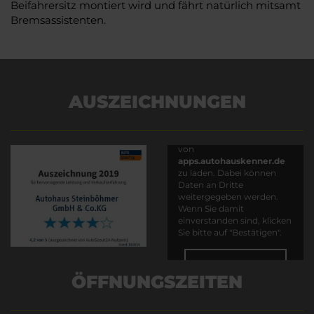
Beifahrersitz montiert wird und fährt natürlich mitsamt
Bremsassistenten.
AUSZEICHNUNGEN
Es wird versucht, Inhalte
von
apps.autohauskenner.de
zu laden. Dabei können
Daten an Dritte
weitergegeben werden.
Wenn Sie damit
einverstanden sind, klicken
Sie bitte auf "Bestätigen".
Bestätigen
ÖFFNUNGSZEITEN