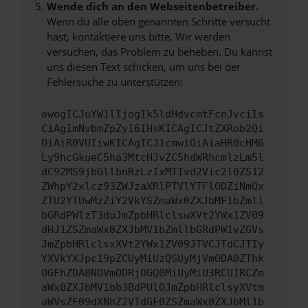
Wende dich an den Webseitenbetreiber.
Wenn du alle oben genannten Schritte versucht
hast, kontaktiere uns bitte. Wir werden
versuchen, das Problem zu beheben. Du kannst
uns diesen Text schicken, um uns bei der
Fehlersuche zu unterstützen:
ewogICJuYW1lIjogIk5ldHdvcmtFcnJvciIs
CiAgImNvbmZpZyI6IHsKICAgICJtZXRob2Qi
OiAiR0VUIiwKICAgICJ1cmwiOiAiaHR0cHM6
Ly9hcGkueC5ha3MtcHJvZC5hdWRhcmlzLm5l
dC92MS9jbGllbnRzLzIxMTIvd2Vic2l0ZS12
ZWhpY2xlcz93ZWJzaXRlPTVlYTFlODZiNmQx
ZTU2YTUwMzZiY2VkYSZmaWx0ZXJbMF1bZmll
bGRdPWlzT3duJmZpbHRlclswXVt2YWx1ZV09
dHJ1ZSZmaWx0ZXJbMV1bZmllbGRdPW1vZGVs
JmZpbHRlclsxXVt2YWx1ZV09JTVCJTdCJTIy
YXVkYXJpc19pZCUyMiUzQSUyMjVmODA0ZThk
OGFhZDA0NDVmODRjOGQ0MiUyMiU3RCU1RCZm
aWx0ZXJbMV1bb3BdPUlOJmZpbHRlclsyXVtm
aWVsZF09dXNhZ2VTdGF0ZSZmaWx0ZXJbMl1b