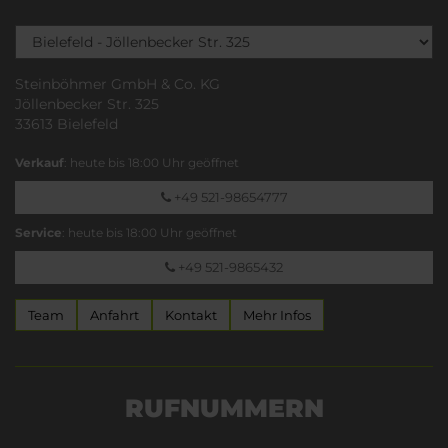
Steinböhmer GmbH & Co. KG
Jöllenbecker Str. 325
33613 Bielefeld
Verkauf
: heute bis 18:00 Uhr geöffnet
+49 521-98654777
Service
: heute bis 18:00 Uhr geöffnet
+49 521-9865432
Team
Anfahrt
Kontakt
Mehr Infos
RUFNUMMERN