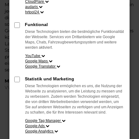
CloudFlare
Modell das Wasser reichen können. Die Qualität steht in
audaris
jeder Modellgeneration außer Frage. Hinzu kommen
hrtool24
die vielfältigen Möglichkeiten einer Individualisierung
sowie die zahlreichen Assistenzsysteme. Ein VW ID.4
Funktional
Gebrauchtwagen für Dortmund ist ein Fahrzeug, wie es
Diese Technologien bieten die bestmögliche Funktionalität
kompletter nicht sein könnte und überzeugt durch
der Webseite. Services von Drittanbietern wie Google
Maps, Chats, Fahrzeugbewertungssystem und weitere
Langlebigkeit und einen sehr soliden Werterhalt. Bei
werden aktiviert.
Steinböhmer kommt hinzu, dass Sie sich über einen
preislichen Nachlass freuen dürfen und beim Kauf auf
YouTube
Google Maps
ein Unternehmen mit mehr als 80 Jahren Erfahrung
Google Translator
setzen.
Statistik und Marketing
Marken
Diese Technologien ermöglichen es uns, die Nutzung der
VW
Webseite zu analysieren, um die Leistung zu messen und
zu verbessern. Zudem werden Technologien eingesetzt,
die von dritten Werbetreibenden verwendet werden, um
FEHLER: NETWORK ERROR
Sie auf anderen Webseiten zu verfolgen und um Anzeigen
zu schalten, die für Ihre Interessen relevant sind.
Beim Laden ist ein Fehler aufgetreten.
Google Tag Manager
Hier sind ein paar Tipps, die dir helfen können:
Google Ads
Google Analytics
Überprüfe deine Firewall und deine