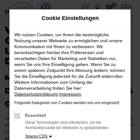
0
Zum
MENÜ
Hauptinhalt
Cookie Einstellungen
springen
VW ID.4
Wir nutzen Cookies, um Ihnen die bestmögliche
GEBRAUCHTWAGEN |
Nutzung unserer Webseite zu ermöglichen und unsere
Kommunikation mit Ihnen zu verbessern. Wir
LIEFERSERVICE NACH
berücksichtigen hierbei Ihre Präferenzen und
DORTMUND
verarbeiten Daten für Marketing und Statistiken nur,
wenn Sie uns Ihre Einwilligung geben. Wenn Sie zu
einem späteren Zeitpunkt Ihre Meinung ändern, können
MIT RABATT DURCH
Sie die Einwilligung jederzeit für die Zukunft widerrufen.
Weitere Informationen zum Umfang der
Datenverarbeitung finden Sie hier:
DORTMUND MIT DEM VW ID.4
Datenschutzerklärung
Impressum
GEBRAUCHTWAGEN
Folgende Kategorien von Cookies werden von uns eingesetzt:
Essentiell
VW ID.4 Gebrauchtwagen liegen im Trend und das hat
Diese Technologien sind erforderlich, um die
einen vergleichsweise einfachen Grund. Ob für Fahrten
Kernfunktionalität der Webseite zu gewährleisten.
in und um Dortmund oder längere Strecken: es
Spaces CDN
existieren schlichtweg kaum Fahrzeuge, die diesem