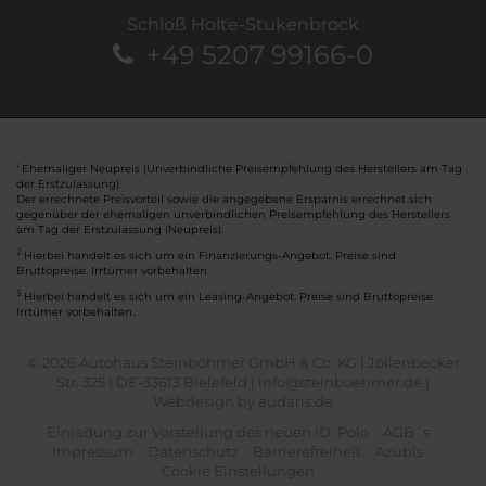
Schloß Holte-Stukenbrock
+49 5207 99166-0
Ehemaliger Neupreis (Unverbindliche Preisempfehlung des Herstellers am Tag
1
der Erstzulassung).
Der errechnete Preisvorteil sowie die angegebene Ersparnis errechnet sich
gegenüber der ehemaligen unverbindlichen Preisempfehlung des Herstellers
am Tag der Erstzulassung (Neupreis).
2
Hierbei handelt es sich um ein Finanzierungs-Angebot. Preise sind
Bruttopreise. Irrtümer vorbehalten.
3
Hierbei handelt es sich um ein Leasing-Angebot. Preise sind Bruttopreise.
Irrtümer vorbehalten.
© 2026 Autohaus Steinböhmer GmbH & Co. KG | Jöllenbecker
Str. 325 | DE-33613 Bielefeld | info@steinboehmer.de |
Webdesign by audaris.de
Einladung zur Vorstellung des neuen ID. Polo
AGB´s
Impressum
Datenschutz
Barrierefreiheit
Azubis
Cookie Einstellungen