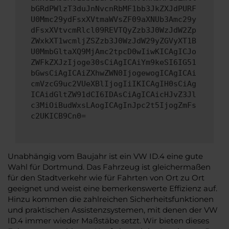
bGRdPWlzT3duJnNvcnRbMF1bb3JkZXJdPURF
U0Mmc29ydFsxXVtmaWVsZF09aXNUb3Amc29y
dFsxXVtvcmRlcl09REVTQyZzb3J0WzJdW2Zp
ZWxkXT1wcmljZSZzb3J0WzJdW29yZGVyXT1B
U0MmbGltaXQ9MjAmc2tpcD0wIiwKICAgICJo
ZWFkZXJzIjoge30sCiAgICAiYm9keSI6IG51
bGwsCiAgICAiZXhwZWN0IjogewogICAgICAi
cmVzcG9uc2VUeXBlIjogIiIKICAgIH0sCiAg
ICAidGltZW91dCI6IDAsCiAgICAicHJvZ3Jl
c3MiOiBudWxsLAogICAgInJpc2t5IjogZmFs
c2UKICB9Cn0=
Unabhängig vom Baujahr ist ein VW ID.4 eine gute
Wahl für Dortmund. Das Fahrzeug ist gleichermaßen
für den Stadtverkehr wie für Fahrten von Ort zu Ort
geeignet und weist eine bemerkenswerte Effizienz auf.
Hinzu kommen die zahlreichen Sicherheitsfunktionen
und praktischen Assistenzsystemen, mit denen der VW
ID.4 immer wieder Maßstäbe setzt. Wir bieten dieses