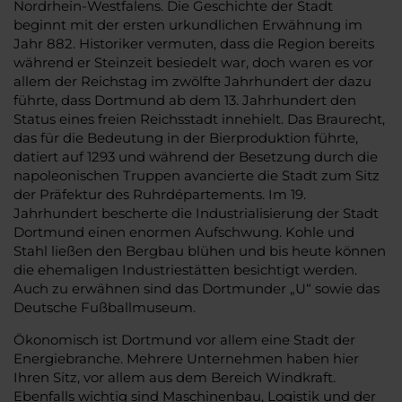
Nordrhein-Westfalens. Die Geschichte der Stadt
beginnt mit der ersten urkundlichen Erwähnung im
Jahr 882. Historiker vermuten, dass die Region bereits
während er Steinzeit besiedelt war, doch waren es vor
allem der Reichstag im zwölfte Jahrhundert der dazu
führte, dass Dortmund ab dem 13. Jahrhundert den
Status eines freien Reichsstadt innehielt. Das Braurecht,
das für die Bedeutung in der Bierproduktion führte,
datiert auf 1293 und während der Besetzung durch die
napoleonischen Truppen avancierte die Stadt zum Sitz
der Präfektur des Ruhrdépartements. Im 19.
Jahrhundert bescherte die Industrialisierung der Stadt
Dortmund einen enormen Aufschwung. Kohle und
Stahl ließen den Bergbau blühen und bis heute können
die ehemaligen Industriestätten besichtigt werden.
Auch zu erwähnen sind das Dortmunder „U“ sowie das
Deutsche Fußballmuseum.
Ökonomisch ist Dortmund vor allem eine Stadt der
Energiebranche. Mehrere Unternehmen haben hier
Ihren Sitz, vor allem aus dem Bereich Windkraft.
Ebenfalls wichtig sind Maschinenbau, Logistik und der