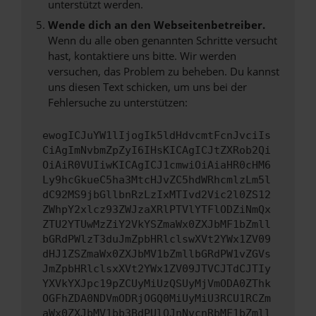
unterstützt werden.
Wende dich an den Webseitenbetreiber.
Wenn du alle oben genannten Schritte versucht
hast, kontaktiere uns bitte. Wir werden
versuchen, das Problem zu beheben. Du kannst
uns diesen Text schicken, um uns bei der
Fehlersuche zu unterstützen:
ewogICJuYW1lIjogIk5ldHdvcmtFcnJvciIs
CiAgImNvbmZpZyI6IHsKICAgICJtZXRob2Qi
OiAiR0VUIiwKICAgICJ1cmwiOiAiaHR0cHM6
Ly9hcGkueC5ha3MtcHJvZC5hdWRhcmlzLm5l
dC92MS9jbGllbnRzLzIxMTIvd2Vic2l0ZS12
ZWhpY2xlcz93ZWJzaXRlPTVlYTFlODZiNmQx
ZTU2YTUwMzZiY2VkYSZmaWx0ZXJbMF1bZmll
bGRdPWlzT3duJmZpbHRlclswXVt2YWx1ZV09
dHJ1ZSZmaWx0ZXJbMV1bZmllbGRdPW1vZGVs
JmZpbHRlclsxXVt2YWx1ZV09JTVCJTdCJTIy
YXVkYXJpc19pZCUyMiUzQSUyMjVmODA0ZThk
OGFhZDA0NDVmODRjOGQ0MiUyMiU3RCU1RCZm
aWx0ZXJbMV1bb3BdPUlOJnNvcnRbMF1bZmll