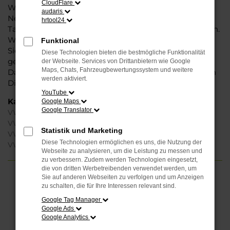
CloudFlare
Weise können Sie unbedenklich sowohl einen
audaris
Neuwagen als auch einen Gebrauchten, sowohl eine
hrtool24
Tageszulassung als auch einen Jahreswagen erwerben.
Wenn Sie sich für Steinböhmer entscheiden, erhalten
Funktional
Sie einen erheblichen Nachlass bzw. Rabatt und
Diese Technologien bieten die bestmögliche Funktionalität
genießen zudem einen außergewöhnlichen Service.
der Webseite. Services von Drittanbietern wie Google
Maps, Chats, Fahrzeugbewertungssystem und weitere
Das beginnt bei der Beratung und setzt sich mit vielen
werden aktiviert.
Dienstleistungen unserer Meisterwerkstatt fort.
YouTube
Kategorie
Google Maps
Google Translator
VW ID.4 Gebrauchtwagen Dortmund
VW ID.4 Neuwagen Dortmund
Statistik und Marketing
VW ID.4 Tageszulassung Dortmund
Diese Technologien ermöglichen es uns, die Nutzung der
VW ID.4 Dortmund
Webseite zu analysieren, um die Leistung zu messen und
zu verbessern. Zudem werden Technologien eingesetzt,
die von dritten Werbetreibenden verwendet werden, um
Sie auf anderen Webseiten zu verfolgen und um Anzeigen
FEHLER: NETWORK ERROR
zu schalten, die für Ihre Interessen relevant sind.
Google Tag Manager
Beim Laden ist ein Fehler aufgetreten.
Google Ads
Hier sind ein paar Tipps, die dir helfen können:
Google Analytics