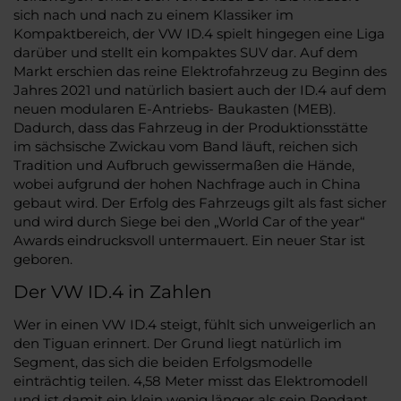
sich nach und nach zu einem Klassiker im
Kompaktbereich, der VW ID.4 spielt hingegen eine Liga
darüber und stellt ein kompaktes SUV dar. Auf dem
Markt erschien das reine Elektrofahrzeug zu Beginn des
Jahres 2021 und natürlich basiert auch der ID.4 auf dem
neuen modularen E-Antriebs- Baukasten (MEB).
Dadurch, dass das Fahrzeug in der Produktionsstätte
im sächsische Zwickau vom Band läuft, reichen sich
Tradition und Aufbruch gewissermaßen die Hände,
wobei aufgrund der hohen Nachfrage auch in China
gebaut wird. Der Erfolg des Fahrzeugs gilt als fast sicher
und wird durch Siege bei den „World Car of the year“
Awards eindrucksvoll untermauert. Ein neuer Star ist
geboren.
Der VW ID.4 in Zahlen
Wer in einen VW ID.4 steigt, fühlt sich unweigerlich an
den Tiguan erinnert. Der Grund liegt natürlich im
Segment, das sich die beiden Erfolgsmodelle
einträchtig teilen. 4,58 Meter misst das Elektromodell
und ist damit ein klein wenig länger als sein Pendant