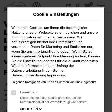
0
Zum
MENÜ
Hauptinhalt
Cookie Einstellungen
springen
VW ID.4 KAUFEN,
Wir nutzen Cookies, um Ihnen die bestmögliche
LEASEN, FINANZIEREN |
Nutzung unserer Webseite zu ermöglichen und unsere
Kommunikation mit Ihnen zu verbessern. Wir
LIEFERSERVICE NACH
berücksichtigen hierbei Ihre Präferenzen und
DORTMUND
verarbeiten Daten für Marketing und Statistiken nur,
wenn Sie uns Ihre Einwilligung geben. Wenn Sie zu
einem späteren Zeitpunkt Ihre Meinung ändern, können
VW ID.4 – IHR PERFEKTES
Sie die Einwilligung jederzeit für die Zukunft widerrufen.
Weitere Informationen zum Umfang der
Datenverarbeitung finden Sie hier:
FAHRZEUG FÜR DORTMUND
Datenschutzerklärung
Impressum
Folgende Kategorien von Cookies werden von uns eingesetzt:
Sie möchten in Dortmund und Umgebung mobil sein
bzw. mobil bleiben. Unser Vorschlag ist ein VW ID.4,
Essentiell
denn dieses Fahrzeug vereint eine ganze Reihe an
Diese Technologien sind erforderlich, um die
Vorzügen. Da ist zunächst einmal die Tradition des
Kernfunktionalität der Webseite zu gewährleisten.
Herstellers. Ein VW ID.4 für Dortmund ist perfekt
Spaces CDN
verarbeitet und auf Langlebigkeit ausgelegt. Auf diese