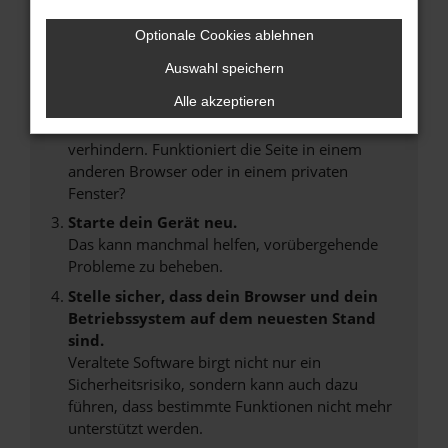
Internetverbindung.
Laden andere Webseiten, zum Beispiel deine
Optionale Cookies ablehnen
Suchmaschine?
Auswahl speichern
Prüfe deine Browsererweiterungen.
Alle akzeptieren
Manche Erweiterungen, wie Werbeblocker,
können das Laden bestimmter Seiten
verhindern. Funktioniert die Seite in einem
anderen Browser oder in einem privaten
Fenster?
Starte dein Gerät neu.
Das kann manchmal helfen, vorübergehende
Probleme zu beheben.
Stelle sicher, dass dein Browser und dein
Betriebssystem auf dem neuesten Stand
sind.
Veraltete Software birgt nicht nur ein
Sicherheitsrisiko, sondern kann auch dazu
führen, dass bestimmte Funktionen nicht mehr
unterstützt werden.