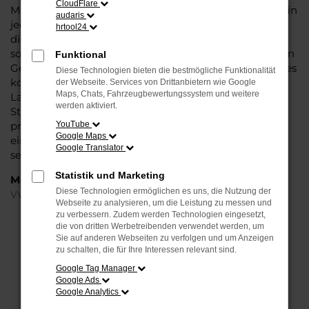
CloudFlare
Modell das Wasser reichen können. Die Qualität steht in
audaris
jeder Modellgeneration außer Frage. Hinzu kommen
hrtool24
die vielfältigen Möglichkeiten einer Individualisierung
sowie die zahlreichen Assistenzsysteme. Ein VW Arteon
Funktional
Gebrauchtwagen für Düsseldorf ist ein Fahrzeug, wie es
Diese Technologien bieten die bestmögliche Funktionalität
kompletter nicht sein könnte und überzeugt durch
der Webseite. Services von Drittanbietern wie Google
Maps, Chats, Fahrzeugbewertungssystem und weitere
Langlebigkeit und einen sehr soliden Werterhalt. Bei
werden aktiviert.
Steinböhmer kommt hinzu, dass Sie sich über einen
preislichen Nachlass freuen dürfen und beim Kauf auf
YouTube
Google Maps
ein Unternehmen mit mehr als 80 Jahren Erfahrung
Google Translator
setzen.
Statistik und Marketing
Marken
Diese Technologien ermöglichen es uns, die Nutzung der
VW
Webseite zu analysieren, um die Leistung zu messen und
zu verbessern. Zudem werden Technologien eingesetzt,
die von dritten Werbetreibenden verwendet werden, um
FEHLER: NETWORK ERROR
Sie auf anderen Webseiten zu verfolgen und um Anzeigen
zu schalten, die für Ihre Interessen relevant sind.
Beim Laden ist ein Fehler aufgetreten.
Google Tag Manager
Hier sind ein paar Tipps, die dir helfen können:
Google Ads
Google Analytics
Überprüfe deine Firewall und deine