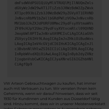
dmFsdWVdPSU1QiUyMlVTRUQlMjIlNUQmZmls
dGVyWzJdW29wXT1JTiZzb3J0WzBdW2ZpZWxk
XT1pc093biZzb3J0WzBdW29yZGVyXT1ERVND
JnNvcnRbMV1bZmllbGRdPWlzVG9wJnNvcnRb
MV1bb3JkZXJdPURFU0Mmc29ydFsyXVtmaWVs
ZF09cHJpY2Umc29ydFsyXVtvcmRlcl09QVND
JmxpbWl0PTIwJnNraXA9MCIsCiAgICAiaGVh
ZGVycyI6IHt9LAogICAgImJvZHkiOiBudWxs
LAogICAgImV4cGVjdCI6IHsKICAgICAgInJl
c3BvbnNlVHlwZSI6ICIiCiAgICB9LAogICAg
InRpbWVvdXQiOiAwLAogICAgInByb2dyZXNz
IjogbnVsbCwKICAgICJyaXNreSI6IGZhbHNl
CiAgfQp9
VW Arteon Gebrauchtwagen zu kaufen, hat immer
auch mit Vertrauen zu tun. Wir verraten Ihnen kein
Geheimnis, wenn wir darauf hinweisen, dass wir seit
1930 für Kundinnen und Kunden aus Düsseldorf tätig
sind. Hinzu kommt, dass wir in unserer Meisterwerkstatt
jedes Fahrzeug genauestens in Augenschein nehmen