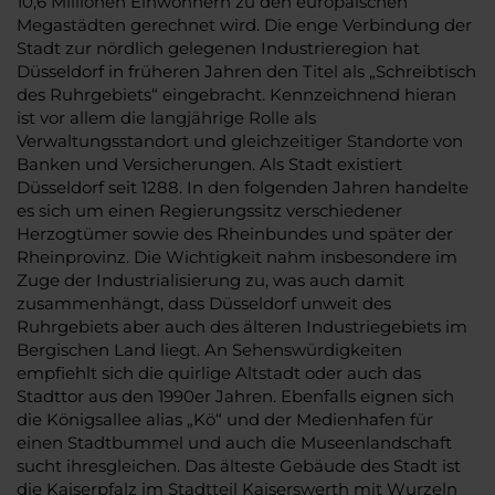
10,6 Millionen Einwohnern zu den europäischen
Megastädten gerechnet wird. Die enge Verbindung der
Stadt zur nördlich gelegenen Industrieregion hat
Düsseldorf in früheren Jahren den Titel als „Schreibtisch
des Ruhrgebiets“ eingebracht. Kennzeichnend hieran
ist vor allem die langjährige Rolle als
Verwaltungsstandort und gleichzeitiger Standorte von
Banken und Versicherungen. Als Stadt existiert
Düsseldorf seit 1288. In den folgenden Jahren handelte
es sich um einen Regierungssitz verschiedener
Herzogtümer sowie des Rheinbundes und später der
Rheinprovinz. Die Wichtigkeit nahm insbesondere im
Zuge der Industrialisierung zu, was auch damit
zusammenhängt, dass Düsseldorf unweit des
Ruhrgebiets aber auch des älteren Industriegebiets im
Bergischen Land liegt. An Sehenswürdigkeiten
empfiehlt sich die quirlige Altstadt oder auch das
Stadttor aus den 1990er Jahren. Ebenfalls eignen sich
die Königsallee alias „Kö“ und der Medienhafen für
einen Stadtbummel und auch die Museenlandschaft
sucht ihresgleichen. Das älteste Gebäude des Stadt ist
die Kaiserpfalz im Stadtteil Kaiserswerth mit Wurzeln