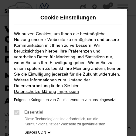
0
Zum
MENÜ
Hauptinhalt
Cookie Einstellungen
springen
VW ARTEON
Wir nutzen Cookies, um Ihnen die bestmögliche
GEBRAUCHTWAGEN |
Nutzung unserer Webseite zu ermöglichen und unsere
Kommunikation mit Ihnen zu verbessern. Wir
LIEFERSERVICE NACH
berücksichtigen hierbei Ihre Präferenzen und
DÜSSELDORF
verarbeiten Daten für Marketing und Statistiken nur,
wenn Sie uns Ihre Einwilligung geben. Wenn Sie zu
einem späteren Zeitpunkt Ihre Meinung ändern, können
MIT RABATT DURCH
Sie die Einwilligung jederzeit für die Zukunft widerrufen.
Weitere Informationen zum Umfang der
Datenverarbeitung finden Sie hier:
DÜSSELDORF MIT DEM VW
Datenschutzerklärung
Impressum
ARTEON GEBRAUCHTWAGEN
Folgende Kategorien von Cookies werden von uns eingesetzt:
Essentiell
VW Arteon Gebrauchtwagen liegen im Trend und das
Diese Technologien sind erforderlich, um die
hat einen vergleichsweise einfachen Grund. Ob für
Kernfunktionalität der Webseite zu gewährleisten.
Fahrten in und um Düsseldorf oder längere Strecken: es
Spaces CDN
existieren schlichtweg kaum Fahrzeuge, die diesem