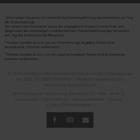
Ehemaliger Neupreis (Unverbindliche Preisempfehlung des Herstellers am Tag
1
der Erstzulassung).
Der errechnete Preisvorteil sowie die angegebene Ersparnis errechnet sich
gegenüber der ehemaligen unverbindlichen Preisempfehlung des Herstellers
am Tag der Erstzulassung (Neupreis).
2
Hierbei handelt es sich um ein Finanzierungs-Angebot. Preise sind
Bruttopreise. Irrtümer vorbehalten.
3
Hierbei handelt es sich um ein Leasing-Angebot. Preise sind Bruttopreise.
Irrtümer vorbehalten.
© 2026 Autohaus Steinböhmer GmbH & Co. KG | Jöllenbecker
Str. 325 | DE-33613 Bielefeld | info@steinboehmer.de |
Webdesign by audaris.de
Einladung zur Vorstellung des neuen ID. Polo
AGB´s
Impressum
Datenschutz
Barrierefreiheit
Azubis
Cookie Einstellungen