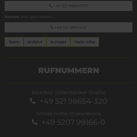
+49 521-98654777
Service
: jetzt geschlossen
+49 521-9865432
Team
Anfahrt
Kontakt
Mehr Infos
RUFNUMMERN
Bielefeld (Jöllenbecker Straße)
+49 521 98654-320
Schloß Holte-Stukenbrock
+49 5207 99166-0