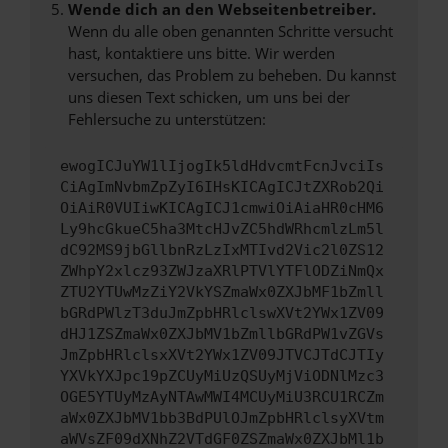
Wende dich an den Webseitenbetreiber.
Wenn du alle oben genannten Schritte versucht
hast, kontaktiere uns bitte. Wir werden
versuchen, das Problem zu beheben. Du kannst
uns diesen Text schicken, um uns bei der
Fehlersuche zu unterstützen:
ewogICJuYW1lIjogIk5ldHdvcmtFcnJvciIs
CiAgImNvbmZpZyI6IHsKICAgICJtZXRob2Qi
OiAiR0VUIiwKICAgICJ1cmwiOiAiaHR0cHM6
Ly9hcGkueC5ha3MtcHJvZC5hdWRhcmlzLm5l
dC92MS9jbGllbnRzLzIxMTIvd2Vic2l0ZS12
ZWhpY2xlcz93ZWJzaXRlPTVlYTFlODZiNmQx
ZTU2YTUwMzZiY2VkYSZmaWx0ZXJbMF1bZmll
bGRdPWlzT3duJmZpbHRlclswXVt2YWx1ZV09
dHJ1ZSZmaWx0ZXJbMV1bZmllbGRdPW1vZGVs
JmZpbHRlclsxXVt2YWx1ZV09JTVCJTdCJTIy
YXVkYXJpc19pZCUyMiUzQSUyMjViODNlMzc3
OGE5YTUyMzAyNTAwMWI4MCUyMiU3RCU1RCZm
aWx0ZXJbMV1bb3BdPUlOJmZpbHRlclsyXVtm
aWVsZF09dXNhZ2VTdGF0ZSZmaWx0ZXJbMl1b