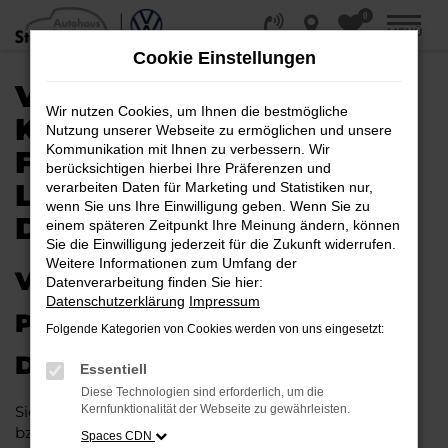
0
Zum
MENÜ
Hauptinhalt
Cookie Einstellungen
springen
VW GOLF SPORTSVAN
Wir nutzen Cookies, um Ihnen die bestmögliche
KAUFEN, LEASEN,
Nutzung unserer Webseite zu ermöglichen und unsere
Kommunikation mit Ihnen zu verbessern. Wir
FINANZIEREN |
berücksichtigen hierbei Ihre Präferenzen und
LIEFERSERVICE NACH
verarbeiten Daten für Marketing und Statistiken nur,
wenn Sie uns Ihre Einwilligung geben. Wenn Sie zu
DÜSSELDORF
einem späteren Zeitpunkt Ihre Meinung ändern, können
Sie die Einwilligung jederzeit für die Zukunft widerrufen.
Weitere Informationen zum Umfang der
VW GOLF SPORTSVAN – IHR
Datenverarbeitung finden Sie hier:
Datenschutzerklärung
Impressum
PERFEKTES FAHRZEUG FÜR
Folgende Kategorien von Cookies werden von uns eingesetzt:
DÜSSELDORF
Essentiell
Diese Technologien sind erforderlich, um die
Sie möchten in Düsseldorf und Umgebung mobil sein
Kernfunktionalität der Webseite zu gewährleisten.
bzw. mobil bleiben. Unser Vorschlag ist ein VW Golf
Spaces CDN