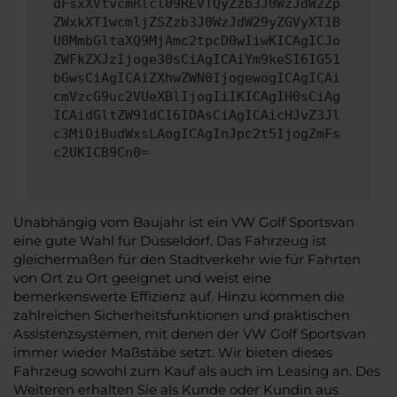
dFsxXVtvcmRlcl09REVTQyZzb3J0WzJdW2Zp
ZWxkXT1wcmljZSZzb3J0WzJdW29yZGVyXT1B
U0MmbGltaXQ9MjAmc2tpcD0wIiwKICAgICJo
ZWFkZXJzIjoge30sCiAgICAiYm9keSI6IG51
bGwsCiAgICAiZXhwZWN0IjogewogICAgICAi
cmVzcG9uc2VUeXBlIjogIiIKICAgIH0sCiAg
ICAidGltZW91dCI6IDAsCiAgICAicHJvZ3Jl
c3MiOiBudWxsLAogICAgInJpc2t5IjogZmFs
c2UKICB9Cn0=
Unabhängig vom Baujahr ist ein VW Golf Sportsvan
eine gute Wahl für Düsseldorf. Das Fahrzeug ist
gleichermaßen für den Stadtverkehr wie für Fahrten
von Ort zu Ort geeignet und weist eine
bemerkenswerte Effizienz auf. Hinzu kommen die
zahlreichen Sicherheitsfunktionen und praktischen
Assistenzsystemen, mit denen der VW Golf Sportsvan
immer wieder Maßstäbe setzt. Wir bieten dieses
Fahrzeug sowohl zum Kauf als auch im Leasing an. Des
Weiteren erhalten Sie als Kunde oder Kundin aus