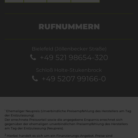
RUFNUMMERN
Bielefeld (Jöllenbecker Straße)
+49 521 98654-320
Schloß Holte-Stukenbrock
+49 5207 99166-0
Ehemaliger Neupreis (Unverbindliche Preisempfehlung des Herstellers am Tag
1
der Erstzulassung).
Der errechnete Preisvorteil sowie die angegebene Ersparnis errechnet sich
gegenüber der ehemaligen unverbindlichen Preisempfehlung des Herstellers
am Tag der Erstzulassung (Neupreis).
2
Hierbei handelt es sich um ein Finanzierungs-Angebot. Preise sind