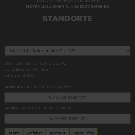
Schloß Holte-Stukenbrock
NOTFALLNUMMER
+49 5207 99166-88
STANDORTE
Steinböhmer GmbH & Co. KG
Jöllenbecker Str. 325
33613 Bielefeld
Verkauf
: heute bis 18:00 Uhr geöffnet
+49 521-98654777
Service
: heute bis 18:00 Uhr geöffnet
+49 521-9865432
Team
Anfahrt
Kontakt
Mehr Infos