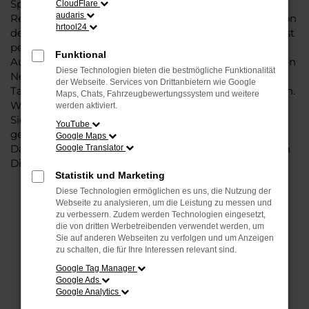
Sportsvan, denn dieses Fahrzeug vereint eine ganze
CloudFlare
audaris
Reihe an Vorzügen. Da ist zunächst einmal die Tradition
hrtool24
des Herstellers. Ein VW Golf Sportsvan für Düsseldorf ist
perfekt verarbeitet und auf Langlebigkeit ausgelegt.
Funktional
Auf diese Weise können Sie unbedenklich sowohl einen
Diese Technologien bieten die bestmögliche Funktionalität
Neuwagen als auch einen Gebrauchten, sowohl eine
der Webseite. Services von Drittanbietern wie Google
Tageszulassung als auch einen Jahreswagen erwerben.
Maps, Chats, Fahrzeugbewertungssystem und weitere
Wenn Sie sich für Steinböhmer entscheiden, erhalten
werden aktiviert.
Sie einen erheblichen Nachlass bzw. Rabatt und
YouTube
genießen zudem einen außergewöhnlichen Service.
Google Maps
Das beginnt bei der Beratung und setzt sich mit vielen
Google Translator
Dienstleistungen unserer Meisterwerkstatt fort.
Statistik und Marketing
Diese Technologien ermöglichen es uns, die Nutzung der
Webseite zu analysieren, um die Leistung zu messen und
FEHLER: NETWORK ERROR
zu verbessern. Zudem werden Technologien eingesetzt,
die von dritten Werbetreibenden verwendet werden, um
Beim Laden ist ein Fehler aufgetreten.
Sie auf anderen Webseiten zu verfolgen und um Anzeigen
zu schalten, die für Ihre Interessen relevant sind.
Hier sind ein paar Tipps, die dir helfen können:
Google Tag Manager
Überprüfe deine Firewall und deine
Google Ads
Google Analytics
Internetverbindung.