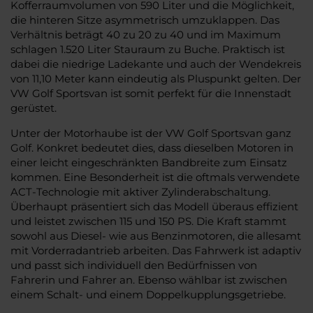
Kofferraumvolumen von 590 Liter und die Möglichkeit,
die hinteren Sitze asymmetrisch umzuklappen. Das
Verhältnis beträgt 40 zu 20 zu 40 und im Maximum
schlagen 1.520 Liter Stauraum zu Buche. Praktisch ist
dabei die niedrige Ladekante und auch der Wendekreis
von 11,10 Meter kann eindeutig als Pluspunkt gelten. Der
VW Golf Sportsvan ist somit perfekt für die Innenstadt
gerüstet.
Unter der Motorhaube ist der VW Golf Sportsvan ganz
Golf. Konkret bedeutet dies, dass dieselben Motoren in
einer leicht eingeschränkten Bandbreite zum Einsatz
kommen. Eine Besonderheit ist die oftmals verwendete
ACT-Technologie mit aktiver Zylinderabschaltung.
Überhaupt präsentiert sich das Modell überaus effizient
und leistet zwischen 115 und 150 PS. Die Kraft stammt
sowohl aus Diesel- wie aus Benzinmotoren, die allesamt
mit Vorderradantrieb arbeiten. Das Fahrwerk ist adaptiv
und passt sich individuell den Bedürfnissen von
Fahrerin und Fahrer an. Ebenso wählbar ist zwischen
einem Schalt- und einem Doppelkupplungsgetriebe.