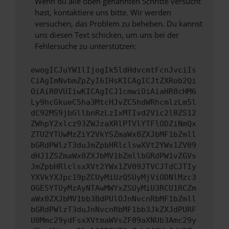
Wenn du alle oben genannten Schritte versucht
hast, kontaktiere uns bitte. Wir werden
versuchen, das Problem zu beheben. Du kannst
uns diesen Text schicken, um uns bei der
Fehlersuche zu unterstützen:
ewogICJuYW1lIjogIk5ldHdvcmtFcnJvciIs
CiAgImNvbmZpZyI6IHsKICAgICJtZXRob2Qi
OiAiR0VUIiwKICAgICJ1cmwiOiAiaHR0cHM6
Ly9hcGkueC5ha3MtcHJvZC5hdWRhcmlzLm5l
dC92MS9jbGllbnRzLzIxMTIvd2Vic2l0ZS12
ZWhpY2xlcz93ZWJzaXRlPTVlYTFlODZiNmQx
ZTU2YTUwMzZiY2VkYSZmaWx0ZXJbMF1bZmll
bGRdPWlzT3duJmZpbHRlclswXVt2YWx1ZV09
dHJ1ZSZmaWx0ZXJbMV1bZmllbGRdPW1vZGVs
JmZpbHRlclsxXVt2YWx1ZV09JTVCJTdCJTIy
YXVkYXJpc19pZCUyMiUzQSUyMjViODNlMzc3
OGE5YTUyMzAyNTAwMWYxZSUyMiU3RCU1RCZm
aWx0ZXJbMV1bb3BdPUlOJnNvcnRbMF1bZmll
bGRdPWlzT3duJnNvcnRbMF1bb3JkZXJdPURF
U0Mmc29ydFsxXVtmaWVsZF09aXNUb3Amc29y