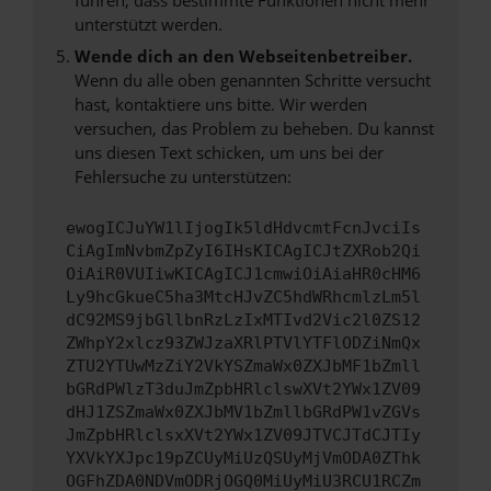
unterstützt werden.
Wende dich an den Webseitenbetreiber.
Wenn du alle oben genannten Schritte versucht
hast, kontaktiere uns bitte. Wir werden
versuchen, das Problem zu beheben. Du kannst
uns diesen Text schicken, um uns bei der
Fehlersuche zu unterstützen:
ewogICJuYW1lIjogIk5ldHdvcmtFcnJvciIs
CiAgImNvbmZpZyI6IHsKICAgICJtZXRob2Qi
OiAiR0VUIiwKICAgICJ1cmwiOiAiaHR0cHM6
Ly9hcGkueC5ha3MtcHJvZC5hdWRhcmlzLm5l
dC92MS9jbGllbnRzLzIxMTIvd2Vic2l0ZS12
ZWhpY2xlcz93ZWJzaXRlPTVlYTFlODZiNmQx
ZTU2YTUwMzZiY2VkYSZmaWx0ZXJbMF1bZmll
bGRdPWlzT3duJmZpbHRlclswXVt2YWx1ZV09
dHJ1ZSZmaWx0ZXJbMV1bZmllbGRdPW1vZGVs
JmZpbHRlclsxXVt2YWx1ZV09JTVCJTdCJTIy
YXVkYXJpc19pZCUyMiUzQSUyMjVmODA0ZThk
OGFhZDA0NDVmODRjOGQ0MiUyMiU3RCU1RCZm