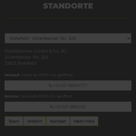
STANDORTE
Steinböhmer GmbH & Co. KG
Jöllenbecker Str. 325
33613 Bielefeld
Verkauf
: heute ab 09:00 Uhr geöffnet
+49 521-98654777
Service
: heute ab 09:00 Uhr geöffnet
+49 521-9865432
Team
Anfahrt
Kontakt
Mehr Infos