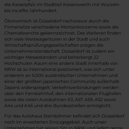
die Kaiserpfalz im Stadtteil Kaiserswerth mit Wurzeln
bis ins elfte Jahrhundert.
Ökonomisch ist Düsseldorf nachwievor durch die
Firmensitze verschiedene Montankonzerne sowie die
Chemiebranche gekennzeichnet. Des Weiteren finden
sich viele Werbeagenturen in der Stadt und auch
Wirtschaftsprüfungsgesellschaften prägen die
Unternehmenslandschaft. Düsseldorf ist zudem ein
wichtiger Messestandort und beherbergt 22
Hochschulen. Kaum eine andere Stadt innerhalb von
NRW ist so international positioniert, was sich unter
anderem an 5.000 ausländischen Unternehmen und
einer der größten japanischen Community außerhalb
Japans widerspiegelt. Verkehrsverbindungen werden
über den Fernbahnhof, den internationalen Flughafen
sowie die vielen Autobahnen A3, A57, A59, A52 sowie
A44 und A46 und drei Bundesstraßen ermöglicht.
Für das Autohaus Steinböhmer befindet sich Düsseldorf
noch im erweiterten Einzugsgebiet. Auch unser
Unternehmen hat seinen Sitz in NRW und liefert gerne