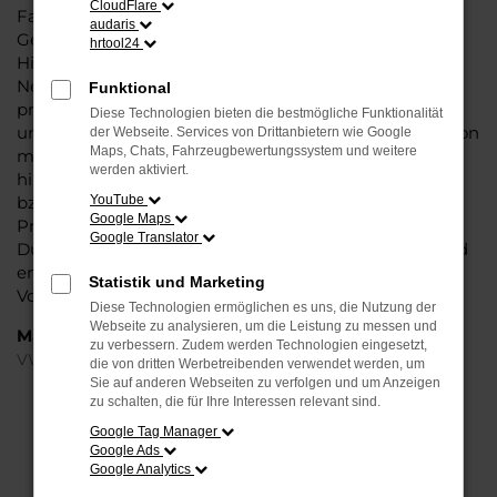
CloudFlare
Fahrzeug überzeugt vor allem in der aktuellen
audaris
Generation in den Vergleichstests und gilt in vielerlei
hrtool24
Hinsicht als Trendsetter. Wenn Sie Ihren VW ID.4 EU-
Neuwagen für Düsseldorf bei Steinböhmer kaufen,
Funktional
profitieren Sie gleich mehrfach. So bieten wir einen
Diese Technologien bieten die bestmögliche Funktionalität
umfangreichen Service und bringen eine Erfahrung von
der Webseite. Services von Drittanbietern wie Google
Maps, Chats, Fahrzeugbewertungssystem und weitere
mehr als 80 Jahren in die Beratung mit ein. Darüber
werden aktiviert.
hinaus sichern Sie sich bei jedem Kauf einen Rabatt
bzw. Nachlass, der teilweise im zweistelligen
YouTube
Google Maps
Prozentbereich liegt. VW ID.4 EU-Neuwagen für
Google Translator
Düsseldorf sind bei uns auch im Leasing zu haben und
entsprechend zu 100 Prozent Ihren individuellen
Statistik und Marketing
Vorstellungen.
Diese Technologien ermöglichen es uns, die Nutzung der
Webseite zu analysieren, um die Leistung zu messen und
Marken
zu verbessern. Zudem werden Technologien eingesetzt,
VW
die von dritten Werbetreibenden verwendet werden, um
Sie auf anderen Webseiten zu verfolgen und um Anzeigen
zu schalten, die für Ihre Interessen relevant sind.
FEHLER: NETWORK ERROR
Google Tag Manager
Google Ads
Beim Laden ist ein Fehler aufgetreten.
Google Analytics
Hier sind ein paar Tipps, die dir helfen können: