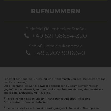
RUFNUMMERN
Bielefeld (Jöllenbecker Straße)
+49 521 98654-320
Schloß Holte-Stukenbrock
+49 5207 99166-0
Ehemaliger Neupreis (Unverbindliche Preisempfehlung des Herstellers am Tag
1
der Erstzulassung).
Der errechnete Preisvorteil sowie die angegebene Ersparnis errechnet sich
gegenüber der ehemaligen unverbindlichen Preisempfehlung des Herstellers
am Tag der Erstzulassung (Neupreis).
2
Hierbei handelt es sich um ein Finanzierungs-Angebot. Preise sind
Bruttopreise. Irrtümer vorbehalten.
3
Hierbei handelt es sich um ein Leasing-Angebot. Preise sind Bruttopreise.