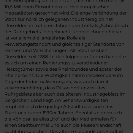
der Metropolregion Rhein-Ruhr, die mit ihren mehr als
10,6 Millionen Einwohnern zu den europäischen
Megastädten gerechnet wird. Die enge Verbindung der
Stadt zur nördlich gelegenen Industrieregion hat
Düsseldorf in früheren Jahren den Titel als „Schreibtisch
des Ruhrgebiets“ eingebracht. Kennzeichnend hieran
ist vor allem die langjährige Rolle als
Verwaltungsstandort und gleichzeitiger Standorte von
Banken und Versicherungen. Als Stadt existiert
Düsseldorf seit 1288. In den folgenden Jahren handelte
es sich um einen Regierungssitz verschiedener
Herzogtümer sowie des Rheinbundes und später der
Rheinprovinz. Die Wichtigkeit nahm insbesondere im
Zuge der Industrialisierung zu, was auch damit
zusammenhängt, dass Düsseldorf unweit des
Ruhrgebiets aber auch des älteren Industriegebiets im
Bergischen Land liegt. An Sehenswürdigkeiten
empfiehlt sich die quirlige Altstadt oder auch das
Stadttor aus den 1990er Jahren. Ebenfalls eignen sich
die Königsallee alias „Kö“ und der Medienhafen für
einen Stadtbummel und auch die Museenlandschaft
sucht ihresgleichen. Das älteste Gebäude des Stadt ist