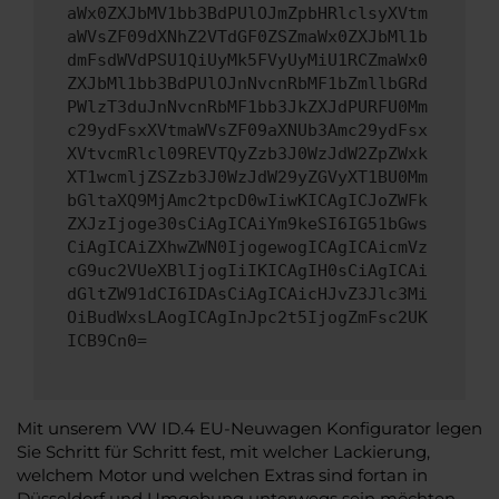
aWx0ZXJbMV1bb3BdPUlOJmZpbHRlclsyXVtm
aWVsZF09dXNhZ2VTdGF0ZSZmaWx0ZXJbMl1b
dmFsdWVdPSU1QiUyMk5FVyUyMiU1RCZmaWx0
ZXJbMl1bb3BdPUlOJnNvcnRbMF1bZmllbGRd
PWlzT3duJnNvcnRbMF1bb3JkZXJdPURFU0Mm
c29ydFsxXVtmaWVsZF09aXNUb3Amc29ydFsx
XVtvcmRlcl09REVTQyZzb3J0WzJdW2ZpZWxk
XT1wcmljZSZzb3J0WzJdW29yZGVyXT1BU0Mm
bGltaXQ9MjAmc2tpcD0wIiwKICAgICJoZWFk
ZXJzIjoge30sCiAgICAiYm9keSI6IG51bGws
CiAgICAiZXhwZWN0IjogewogICAgICAicmVz
cG9uc2VUeXBlIjogIiIKICAgIH0sCiAgICAi
dGltZW91dCI6IDAsCiAgICAicHJvZ3Jlc3Mi
OiBudWxsLAogICAgInJpc2t5IjogZmFsc2UK
ICB9Cn0=
Mit unserem VW ID.4 EU-Neuwagen Konfigurator legen
Sie Schritt für Schritt fest, mit welcher Lackierung,
welchem Motor und welchen Extras sind fortan in
Düsseldorf und Umgebung unterwegs sein möchten.