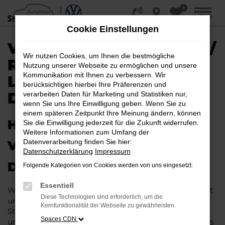
0
Zum
MENÜ
Hauptinhalt
Cookie Einstellungen
springen
VW ID.4 EU-NEUWAGEN /
Wir nutzen Cookies, um Ihnen die bestmögliche
REIMPORT |
Nutzung unserer Webseite zu ermöglichen und unsere
Kommunikation mit Ihnen zu verbessern. Wir
LIEFERSERVICE NACH
berücksichtigen hierbei Ihre Präferenzen und
DÜSSELDORF
verarbeiten Daten für Marketing und Statistiken nur,
wenn Sie uns Ihre Einwilligung geben. Wenn Sie zu
einem späteren Zeitpunkt Ihre Meinung ändern, können
HERAUSRAGENDE QUALITÄT:
Sie die Einwilligung jederzeit für die Zukunft widerrufen.
Weitere Informationen zum Umfang der
Datenverarbeitung finden Sie hier:
VW ID.4 EU-NEUWAGEN FÜR
Datenschutzerklärung
Impressum
DÜSSELDORF
Folgende Kategorien von Cookies werden von uns eingesetzt:
Essentiell
Wer in puncto Qualität keinerlei Kompromisse eingeht
Diese Technologien sind erforderlich, um die
und bei Fahrten durch Düsseldorf auf dem neuesten
Kernfunktionalität der Webseite zu gewährleisten.
Stand der Automobiltechnik sein möchte, landet
Spaces CDN
unweigerlich bei einem VW ID.4 EU-Neuwagen. Dieses