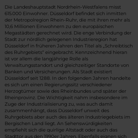
Die Landeshauptstadt Nordrhein-Westfalens misst
615.000 Einwohner. Düsseldorf befindet sich inmitten
der Metropolregion Rhein-Ruhr, die mit ihren mehr als
10,6 Millionen Einwohnern zu den europäischen
Megastädten gerechnet wird. Die enge Verbindung der
Stadt zur nördlich gelegenen Industrieregion hat
Düsseldorf in früheren Jahren den Titel als „Schreibtisch
des Ruhrgebiets“ eingebracht. Kennzeichnend hieran
ist vor allem die langjährige Rolle als
Verwaltungsstandort und gleichzeitiger Standorte von
Banken und Versicherungen. Als Stadt existiert
Düsseldorf seit 1288. In den folgenden Jahren handelte
es sich um einen Regierungssitz verschiedener
Herzogtümer sowie des Rheinbundes und später der
Rheinprovinz. Die Wichtigkeit nahm insbesondere im
Zuge der Industrialisierung zu, was auch damit
zusammenhängt, dass Düsseldorf unweit des
Ruhrgebiets aber auch des älteren Industriegebiets im
Bergischen Land liegt. An Sehenswürdigkeiten
empfiehlt sich die quirlige Altstadt oder auch das
Stadttor aus den 1990er Jahren. Ebenfalls eignen sich