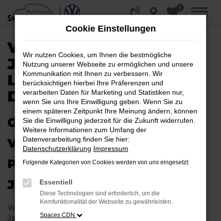
0
Zum
MENÜ
Hauptinhalt
Cookie Einstellungen
springen
VW PASSAT VARIANT
Wir nutzen Cookies, um Ihnen die bestmögliche
JAHRESWAGEN |
Nutzung unserer Webseite zu ermöglichen und unsere
Kommunikation mit Ihnen zu verbessern. Wir
LIEFERSERVICE NACH
berücksichtigen hierbei Ihre Präferenzen und
DÜSSELDORF
verarbeiten Daten für Marketing und Statistiken nur,
wenn Sie uns Ihre Einwilligung geben. Wenn Sie zu
einem späteren Zeitpunkt Ihre Meinung ändern, können
GAS GEBEN IN DÜSSELDORF –
Sie die Einwilligung jederzeit für die Zukunft widerrufen.
Weitere Informationen zum Umfang der
Datenverarbeitung finden Sie hier:
VIELLEICHT BALD IM VW
Datenschutzerklärung
Impressum
PASSAT VARIANT
Folgende Kategorien von Cookies werden von uns eingesetzt:
JAHRESWAGEN
Essentiell
Diese Technologien sind erforderlich, um die
Kernfunktionalität der Webseite zu gewährleisten.
Wer Argumente für einen VW Passat Variant
Spaces CDN
Jahreswagen sammelt, wird schnell fündig. Das