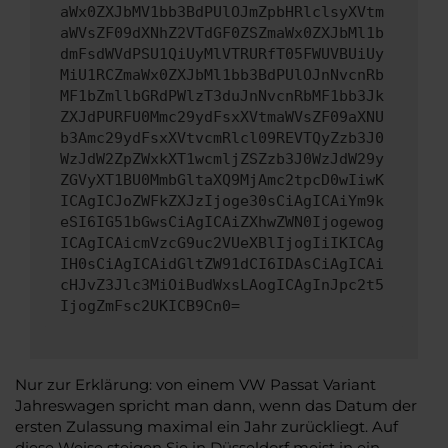
aWx0ZXJbMV1bb3BdPUlOJmZpbHRlclsyXVtm
aWVsZF09dXNhZ2VTdGF0ZSZmaWx0ZXJbMl1b
dmFsdWVdPSU1QiUyMlVTRURfT05FWUVBUiUy
MiU1RCZmaWx0ZXJbMl1bb3BdPUlOJnNvcnRb
MF1bZmllbGRdPWlzT3duJnNvcnRbMF1bb3Jk
ZXJdPURFU0Mmc29ydFsxXVtmaWVsZF09aXNU
b3Amc29ydFsxXVtvcmRlcl09REVTQyZzb3J0
WzJdW2ZpZWxkXT1wcmljZSZzb3J0WzJdW29y
ZGVyXT1BU0MmbGltaXQ9MjAmc2tpcD0wIiwK
ICAgICJoZWFkZXJzIjoge30sCiAgICAiYm9k
eSI6IG51bGwsCiAgICAiZXhwZWN0Ijogewog
ICAgICAicmVzcG9uc2VUeXBlIjogIiIKICAg
IH0sCiAgICAidGltZW91dCI6IDAsCiAgICAi
cHJvZ3Jlc3MiOiBudWxsLAogICAgInJpc2t5
IjogZmFsc2UKICB9Cn0=
Nur zur Erklärung: von einem VW Passat Variant
Jahreswagen spricht man dann, wenn das Datum der
ersten Zulassung maximal ein Jahr zurückliegt. Auf
diese Weise steigen Sie in Düsseldorf meist in ein