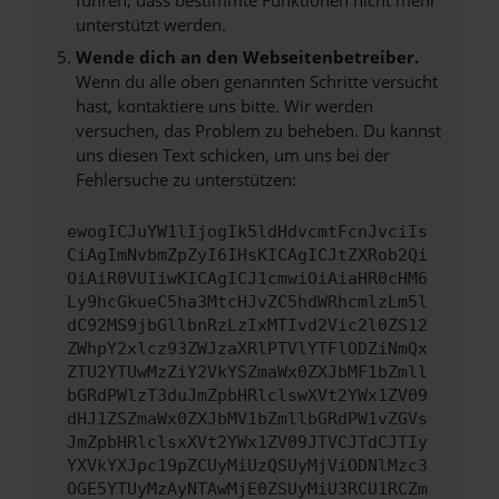
unterstützt werden.
Wende dich an den Webseitenbetreiber.
Wenn du alle oben genannten Schritte versucht
hast, kontaktiere uns bitte. Wir werden
versuchen, das Problem zu beheben. Du kannst
uns diesen Text schicken, um uns bei der
Fehlersuche zu unterstützen:
ewogICJuYW1lIjogIk5ldHdvcmtFcnJvciIs
CiAgImNvbmZpZyI6IHsKICAgICJtZXRob2Qi
OiAiR0VUIiwKICAgICJ1cmwiOiAiaHR0cHM6
Ly9hcGkueC5ha3MtcHJvZC5hdWRhcmlzLm5l
dC92MS9jbGllbnRzLzIxMTIvd2Vic2l0ZS12
ZWhpY2xlcz93ZWJzaXRlPTVlYTFlODZiNmQx
ZTU2YTUwMzZiY2VkYSZmaWx0ZXJbMF1bZmll
bGRdPWlzT3duJmZpbHRlclswXVt2YWx1ZV09
dHJ1ZSZmaWx0ZXJbMV1bZmllbGRdPW1vZGVs
JmZpbHRlclsxXVt2YWx1ZV09JTVCJTdCJTIy
YXVkYXJpc19pZCUyMiUzQSUyMjViODNlMzc3
OGE5YTUyMzAyNTAwMjE0ZSUyMiU3RCU1RCZm