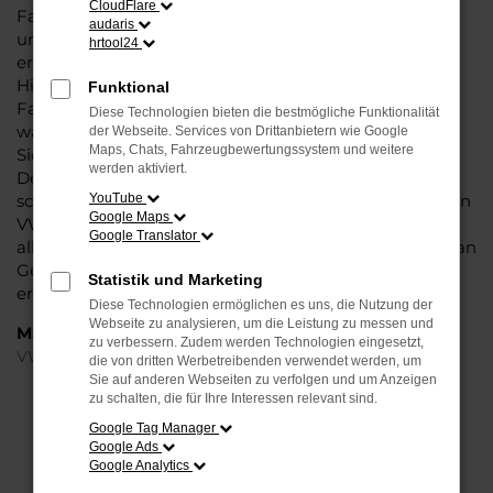
CloudFlare
Fahrzeug ist wie geschaffen für Fahrten in Düsseldorf
audaris
und Umgebung und überzeugt durch seine
hrtool24
erstklassige Verarbeitung und die Liebe zum Detail.
Hinzu kommt, dass in puncto Ausstattung in dieser
Funktional
Fahrzeugklasse regelrecht Maßstäbe gesetzt werden,
Diese Technologien bieten die bestmögliche Funktionalität
was sich vor allem in Sachen Assistenzsysteme und
der Webseite. Services von Drittanbietern wie Google
Maps, Chats, Fahrzeugbewertungssystem und weitere
Sicherheit widerspiegelt. Und dann ist da noch das
werden aktiviert.
Design, dass Kenner sprichwörtlich mit der Zunge
schnalzen lässt. In kurzen Worten: für Düsseldorf ist eijn
YouTube
Google Maps
VW Passat Variant Jahreswagen eine perfekte Wahl,
Google Translator
alldieweil Sie gegenüber einem Neuwagen erheblich an
Geld sparen und einen soliden Nachlass bzw. Rabatt
Statistik und Marketing
erhalten.
Diese Technologien ermöglichen es uns, die Nutzung der
Webseite zu analysieren, um die Leistung zu messen und
Marken
zu verbessern. Zudem werden Technologien eingesetzt,
VW
die von dritten Werbetreibenden verwendet werden, um
Sie auf anderen Webseiten zu verfolgen und um Anzeigen
zu schalten, die für Ihre Interessen relevant sind.
FEHLER: NETWORK ERROR
Google Tag Manager
Google Ads
Beim Laden ist ein Fehler aufgetreten.
Google Analytics
Hier sind ein paar Tipps, die dir helfen können: