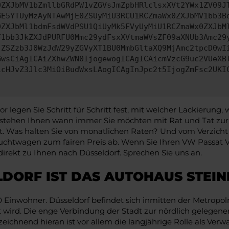
0ZXJbMV1bZmllbGRdPW1vZGVsJmZpbHRlclsxXVt2YWx1ZV09J
GE5YTUyMzAyNTAwMjE0ZSUyMiU3RCU1RCZmaWx0ZXJbMV1bb3B
0ZXJbMl1bdmFsdWVdPSU1QiUyMk5FVyUyMiU1RCZmaWx0ZXJbM
F1bb3JkZXJdPURFU0Mmc29ydFsxXVtmaWVsZF09aXNUb3Amc29
jZSZzb3J0WzJdW29yZGVyXT1BU0MmbGltaXQ9MjAmc2tpcD0wI
GwsCiAgICAiZXhwZWN0IjogewogICAgICAicmVzcG9uc2VUeXB
icHJvZ3Jlc3MiOiBudWxsLAogICAgInJpc2t5IjogZmFsc2UKI
egen Sie Schritt für Schritt fest, mit welcher Lackierung,
tehen Ihnen wann immer Sie möchten mit Rat und Tat zur 
ert. Was halten Sie von monatlichen Raten? Und vom Verzicht 
auchtwagen zum fairen Preis ab. Wenn Sie Ihren VW Passat
irekt zu Ihnen nach Düsseldorf. Sprechen Sie uns an.
LDORF IST DAS AUTOHAUS STEI
Einwohner. Düsseldorf befindet sich inmitten der Metropolre
rd. Die enge Verbindung der Stadt zur nördlich gelegenen 
nzeichnend hieran ist vor allem die langjährige Rolle als Ve