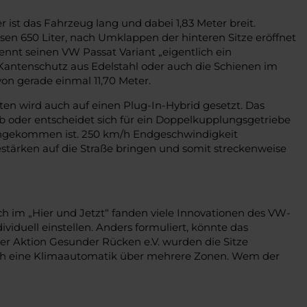
ist das Fahrzeug lang und dabei 1,83 Meter breit.
ssen 650 Liter, nach Umklappen der hinteren Sitze eröffnet
 nennt seinen VW Passat Variant „eigentlich ein
Kantenschutz aus Edelstahl oder auch die Schienen im
on gerade einmal 11,70 Meter.
ten wird auch auf einen Plug-In-Hybrid gesetzt. Das
eb oder entscheidet sich für ein Doppelkupplungsgetriebe
angekommen ist. 250 km/h Endgeschwindigkeit
destärken auf die Straße bringen und somit streckenweise
h im „Hier und Jetzt“ fanden viele Innovationen des VW-
ividuell einstellen. Anders formuliert, könnte das
er Aktion Gesunder Rücken e.V. wurden die Sitze
t auch eine Klimaautomatik über mehrere Zonen. Wem der