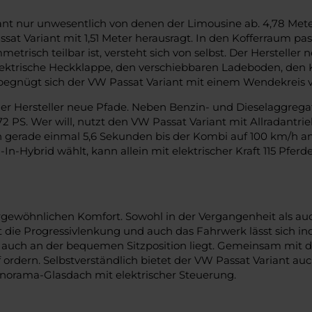
t nur unwesentlich von denen der Limousine ab. 4,78 Meter 
sat Variant mit 1,51 Meter herausragt. In den Kofferraum pa
etrisch teilbar ist, versteht sich von selbst. Der Hersteller
lektrische Heckklappe, den verschiebbaren Ladeboden, den 
 begnügt sich der VW Passat Variant mit einem Wendekreis v
der Hersteller neue Pfade. Neben Benzin- und Dieselaggrega
2 PS. Wer will, nutzt den VW Passat Variant mit Allradantri
n gerade einmal 5,6 Sekunden bis der Kombi auf 100 km/h 
n-Hybrid wählt, kann allein mit elektrischer Kraft 115 Pfer
rgewöhnlichen Komfort. Sowohl in der Vergangenheit als auc
st die Progressivlenkung und auch das Fahrwerk lässt sich ind
s auch an der bequemen Sitzposition liegt. Gemeinsam mit d
toff ordern. Selbstverständlich bietet der VW Passat Varian
Panorama-Glasdach mit elektrischer Steuerung.