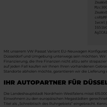
ZmaWx
Mzc3O
ZmaWx
cnRbM
1wcml
IG51b
AgICA
Mit unserem VW Passat Variant EU-Neuwagen Konfigurator l
Düsseldorf und Umgebung unterwegs sein möchten. Wir s
Finanzierung, die Ihre Finanzen nicht allzu sehr strapazi
auf jeden Fall kaufen wir Ihnen Ihren vorhandenen Gebr
Standorte abholen möchte, garantieren wir die Lieferung d
IHR AUTOPARTNER FÜR DÜSSE
Die Landeshauptstadt Nordrhein-Westfalens misst 615.000 
Einwohnern zu den europäischen Megastädten gerechnet wi
Titel als „Schreibtisch des Ruhrgebiets“ eingebracht. Ken