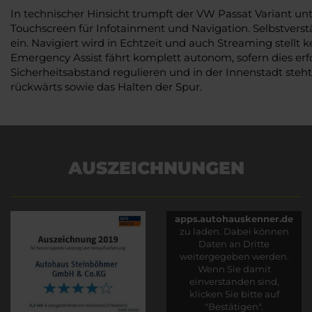
In technischer Hinsicht trumpft der VW Passat Variant 
Touchscreen für Infotainment und Navigation. Selbstvers
ein. Navigiert wird in Echtzeit und auch Streaming stellt 
Emergency Assist fährt komplett autonom, sofern dies erfo
Sicherheitsabstand regulieren und in der Innenstadt steh
rückwärts sowie das Halten der Spur.
AUSZEICHNUNGEN
Es wird versucht, Inhalte
von
apps.autohauskenner.de
zu laden. Dabei können
Daten an Dritte
weitergegeben werden.
Wenn Sie damit
einverstanden sind,
klicken Sie bitte auf
"Bestätigen".