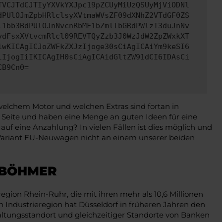
TVCJTdCJTIyYXVkYXJpc19pZCUyMiUzQSUyMjViODNl
dPUlOJmZpbHRlclsyXVtmaWVsZF09dXNhZ2VTdGF0ZS
l1bb3BdPUlOJnNvcnRbMF1bZmllbGRdPWlzT3duJnNv
ydFsxXVtvcmRlcl09REVTQyZzb3J0WzJdW2ZpZWxkXT
iwKICAgICJoZWFkZXJzIjoge30sCiAgICAiYm9keSI6
lIjogIiIKICAgIH0sCiAgICAidGltZW91dCI6IDAsCi
CB9Cn0=
 welchem Motor und welchen Extras sind fortan in
Seite und haben eine Menge an guten Ideen für eine
auf eine Anzahlung? In vielen Fällen ist dies möglich und
 Variant EU-Neuwagen nicht an einem unserer beiden
NBÖHMER
gion Rhein-Ruhr, die mit ihren mehr als 10,6 Millionen
Industrieregion hat Düsseldorf in früheren Jahren den
rwaltungsstandort und gleichzeitiger Standorte von Banken