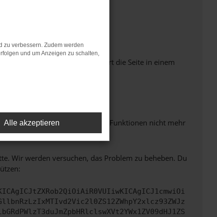
nd zu verbessern. Zudem werden
rfolgen und um Anzeigen zu schalten,
Seiten verhindern. Funktioniert die Seite in einem
m neuesten Stand sind.
 auch dazu führen, dass bestimmte Funktionen nicht mehr
Alle akzeptieren
bitte. Wir werden versuchen, das Problem zu beheben. Du
ützen:
KICAgICJtZXRob2QiOiAiR0VUIiwKICAgICJ1cmwiOi
GllbnRzLzIxMTIvd2Vic2l0ZS12ZWhpY2xlcz93ZWJz
lbGRdPWlzT3duJmZpbHRlclswXVt2YWx1ZV09dHJ1ZS