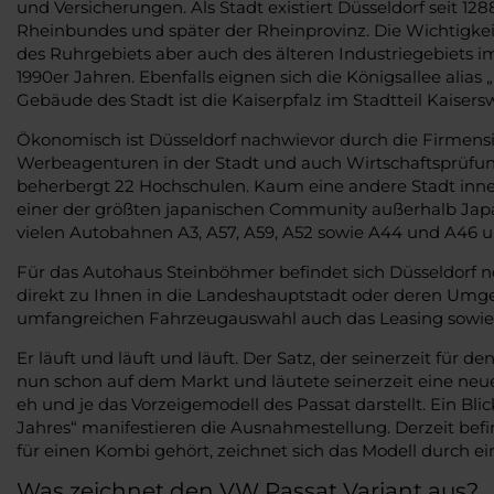
und Versicherungen. Als Stadt existiert Düsseldorf seit 
Rheinbundes und später der Rheinprovinz. Die Wichtigke
des Ruhrgebiets aber auch des älteren Industriegebiets im
1990er Jahren. Ebenfalls eignen sich die Königsallee ali
Gebäude des Stadt ist die Kaiserpfalz im Stadtteil Kaisers
Ökonomisch ist Düsseldorf nachwievor durch die Firmens
Werbeagenturen in der Stadt und auch Wirtschaftsprüfun
beherbergt 22 Hochschulen. Kaum eine andere Stadt inner
einer der größten japanischen Community außerhalb Japa
vielen Autobahnen A3, A57, A59, A52 sowie A44 und A46 u
Für das Autohaus Steinböhmer befindet sich Düsseldorf n
direkt zu Ihnen in die Landeshauptstadt oder deren Umge
umfangreichen Fahrzeugauswahl auch das Leasing sowie e
Er läuft und läuft und läuft. Der Satz, der seinerzeit für
nun schon auf dem Markt und läutete seinerzeit eine neue
eh und je das Vorzeigemodell des Passat darstellt. Ein Bl
Jahres“ manifestieren die Ausnahmestellung. Derzeit befin
für einen Kombi gehört, zeichnet sich das Modell durch e
Was zeichnet den VW Passat Variant aus?