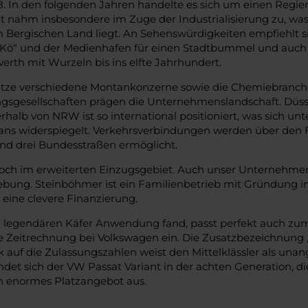
1288. In den folgenden Jahren handelte es sich um einen Reg
it nahm insbesondere im Zuge der Industrialisierung zu, w
 Bergischen Land liegt. An Sehenswürdigkeiten empfiehlt sic
as „Kö“ und der Medienhafen für einen Stadtbummel und auch 
werth mit Wurzeln bis ins elfte Jahrhundert.
itze verschiedene Montankonzerne sowie die Chemiebranche 
gsgesellschaften prägen die Unternehmenslandschaft. Düsse
halb von NRW ist so international positioniert, was sich 
ns widerspiegelt. Verkehrsverbindungen werden über den F
nd drei Bundesstraßen ermöglicht.
och im erweiterten Einzugsgebiet. Auch unser Unternehmen
bung. Steinböhmer ist ein Familienbetrieb mit Gründung im 
ine clevere Finanzierung.
 den legendären Käfer Anwendung fand, passt perfekt auch zum
 Zeitrechnung bei Volkswagen ein. Die Zusatzbezeichnung „V
ick auf die Zulassungszahlen weist den Mittelklässler als un
det sich der VW Passat Variant in der achten Generation, die
in enormes Platzangebot aus.