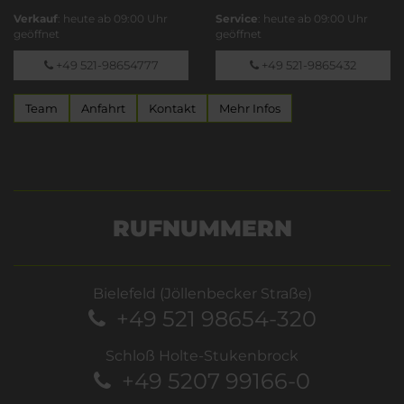
Verkauf
: heute ab 09:00 Uhr
Service
: heute ab 09:00 Uhr
geöffnet
geöffnet
+49 521-98654777
+49 521-9865432
Team
Anfahrt
Kontakt
Mehr Infos
RUFNUMMERN
Bielefeld (Jöllenbecker Straße)
+49 521 98654-320
Schloß Holte-Stukenbrock
+49 5207 99166-0