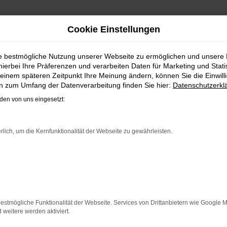
Cookie Einstellungen
EUWAGEN / REIMPORT | L
ie bestmögliche Nutzung unserer Webseite zu ermöglichen und unsere
hierbei Ihre Präferenzen und verarbeiten Daten für Marketing und Stati
einem späteren Zeitpunkt Ihre Meinung ändern, können Sie die Einwillig
en zum Umfang der Datenverarbeitung finden Sie hier:
Datenschutzerkl
W PASSAT VARIANT EU-NEUWAG
en von uns eingesetzt:
d bei Fahrten durch Düsseldorf auf dem neuesten Stand der
zeugt vor allem in der aktuellen Generation in den Vergleich
rlich, um die Kernfunktionalität der Webseite zu gewährleisten.
dorf bei Steinböhmer kaufen, profitieren Sie gleich mehrfa
tung mit ein. Darüber hinaus sichern Sie sich bei jedem Kau
-Neuwagen für Düsseldorf sind bei uns auch im Leasing zu h
ER: NETWORK ERROR
estmögliche Funktionalität der Webseite. Services von Drittanbietern wie Google 
eitere werden aktiviert.
n ist ein Fehler aufgetreten.