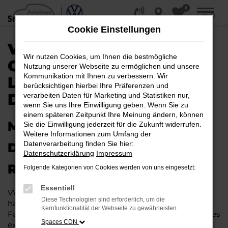
0
Zum
MENÜ
Hauptinhalt
Cookie Einstellungen
springen
VW T-ROC
Wir nutzen Cookies, um Ihnen die bestmögliche
GEBRAUCHTWAGEN |
Nutzung unserer Webseite zu ermöglichen und unsere
Kommunikation mit Ihnen zu verbessern. Wir
LIEFERSERVICE NACH
berücksichtigen hierbei Ihre Präferenzen und
DÜSSELDORF
verarbeiten Daten für Marketing und Statistiken nur,
wenn Sie uns Ihre Einwilligung geben. Wenn Sie zu
einem späteren Zeitpunkt Ihre Meinung ändern, können
MIT RABATT DURCH
Sie die Einwilligung jederzeit für die Zukunft widerrufen.
Weitere Informationen zum Umfang der
Datenverarbeitung finden Sie hier:
DÜSSELDORF MIT DEM VW T-
Datenschutzerklärung
Impressum
ROC GEBRAUCHTWAGEN
Folgende Kategorien von Cookies werden von uns eingesetzt:
Essentiell
VW T-Roc Gebrauchtwagen liegen im Trend und das
Diese Technologien sind erforderlich, um die
hat einen vergleichsweise einfachen Grund. Ob für
Kernfunktionalität der Webseite zu gewährleisten.
Fahrten in und um Düsseldorf oder längere Strecken: es
Spaces CDN
existieren schlichtweg kaum Fahrzeuge, die diesem