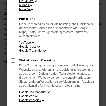
CloudFlare
Modell das Wasser reichen können. Die Qualität steht in
audaris
jeder Modellgeneration außer Frage. Hinzu kommen
hrtool24
die vielfältigen Möglichkeiten einer Individualisierung
sowie die zahlreichen Assistenzsysteme. Ein VW T-Roc
Funktional
Gebrauchtwagen für Düsseldorf ist ein Fahrzeug, wie es
Diese Technologien bieten die bestmögliche Funktionalität
kompletter nicht sein könnte und überzeugt durch
der Webseite. Services von Drittanbietern wie Google
Maps, Chats, Fahrzeugbewertungssystem und weitere
Langlebigkeit und einen sehr soliden Werterhalt. Bei
werden aktiviert.
Steinböhmer kommt hinzu, dass Sie sich über einen
preislichen Nachlass freuen dürfen und beim Kauf auf
YouTube
Google Maps
ein Unternehmen mit mehr als 80 Jahren Erfahrung
Google Translator
setzen.
Statistik und Marketing
Marken
Diese Technologien ermöglichen es uns, die Nutzung der
VW
Webseite zu analysieren, um die Leistung zu messen und
zu verbessern. Zudem werden Technologien eingesetzt,
die von dritten Werbetreibenden verwendet werden, um
FEHLER: NETWORK ERROR
Sie auf anderen Webseiten zu verfolgen und um Anzeigen
zu schalten, die für Ihre Interessen relevant sind.
Beim Laden ist ein Fehler aufgetreten.
Google Tag Manager
Hier sind ein paar Tipps, die dir helfen können:
Google Ads
Google Analytics
Überprüfe deine Firewall und deine