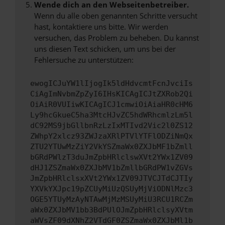
Wende dich an den Webseitenbetreiber.
Wenn du alle oben genannten Schritte versucht
hast, kontaktiere uns bitte. Wir werden
versuchen, das Problem zu beheben. Du kannst
uns diesen Text schicken, um uns bei der
Fehlersuche zu unterstützen:
ewogICJuYW1lIjogIk5ldHdvcmtFcnJvciIs
CiAgImNvbmZpZyI6IHsKICAgICJtZXRob2Qi
OiAiR0VUIiwKICAgICJ1cmwiOiAiaHR0cHM6
Ly9hcGkueC5ha3MtcHJvZC5hdWRhcmlzLm5l
dC92MS9jbGllbnRzLzIxMTIvd2Vic2l0ZS12
ZWhpY2xlcz93ZWJzaXRlPTVlYTFlODZiNmQx
ZTU2YTUwMzZiY2VkYSZmaWx0ZXJbMF1bZmll
bGRdPWlzT3duJmZpbHRlclswXVt2YWx1ZV09
dHJ1ZSZmaWx0ZXJbMV1bZmllbGRdPW1vZGVs
JmZpbHRlclsxXVt2YWx1ZV09JTVCJTdCJTIy
YXVkYXJpc19pZCUyMiUzQSUyMjViODNlMzc3
OGE5YTUyMzAyNTAwMjMzMSUyMiU3RCU1RCZm
aWx0ZXJbMV1bb3BdPUlOJmZpbHRlclsyXVtm
aWVsZF09dXNhZ2VTdGF0ZSZmaWx0ZXJbMl1b