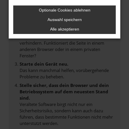
Internetverbindung.
Laden andere Webseiten, zum Beispiel deine
Optionale Cookies ablehnen
Suchmaschine?
Auswahl speichern
Prüfe deine Browsererweiterungen.
Alle akzeptieren
Manche Erweiterungen, wie Werbeblocker,
können das Laden bestimmter Seiten
verhindern. Funktioniert die Seite in einem
anderen Browser oder in einem privaten
Fenster?
Starte dein Gerät neu.
Das kann manchmal helfen, vorübergehende
Probleme zu beheben.
Stelle sicher, dass dein Browser und dein
Betriebssystem auf dem neuesten Stand
sind.
Veraltete Software birgt nicht nur ein
Sicherheitsrisiko, sondern kann auch dazu
führen, dass bestimmte Funktionen nicht mehr
unterstützt werden.