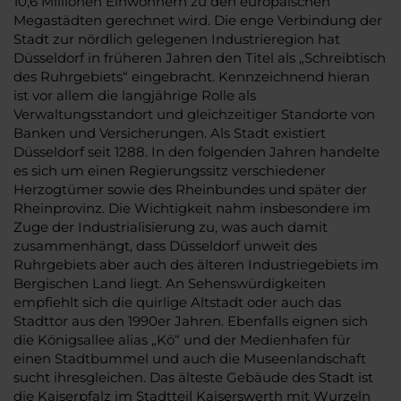
10,6 Millionen Einwohnern zu den europäischen
Megastädten gerechnet wird. Die enge Verbindung der
Stadt zur nördlich gelegenen Industrieregion hat
Düsseldorf in früheren Jahren den Titel als „Schreibtisch
des Ruhrgebiets“ eingebracht. Kennzeichnend hieran
ist vor allem die langjährige Rolle als
Verwaltungsstandort und gleichzeitiger Standorte von
Banken und Versicherungen. Als Stadt existiert
Düsseldorf seit 1288. In den folgenden Jahren handelte
es sich um einen Regierungssitz verschiedener
Herzogtümer sowie des Rheinbundes und später der
Rheinprovinz. Die Wichtigkeit nahm insbesondere im
Zuge der Industrialisierung zu, was auch damit
zusammenhängt, dass Düsseldorf unweit des
Ruhrgebiets aber auch des älteren Industriegebiets im
Bergischen Land liegt. An Sehenswürdigkeiten
empfiehlt sich die quirlige Altstadt oder auch das
Stadttor aus den 1990er Jahren. Ebenfalls eignen sich
die Königsallee alias „Kö“ und der Medienhafen für
einen Stadtbummel und auch die Museenlandschaft
sucht ihresgleichen. Das älteste Gebäude des Stadt ist
die Kaiserpfalz im Stadtteil Kaiserswerth mit Wurzeln