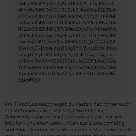
dmFsdWVdPSU1QiUyMlVTRUQlMjIlNUQmZmls
dGVyWzJdW29wXT1JTiZzb3J0WzBdW2ZpZWxk
XT1pc093biZzb3J0WzBdW29yZGVyXT1ERVND
JnNvcnRbMV1bZmllbGRdPWlzVG9wJnNvcnRb
MV1bb3JkZXJdPURFU0Mmc29ydFsyXVtmaWVs
ZF09cHJpY2Umc29ydFsyXVtvcmRlcl09QVND
JmxpbWl0PTIwJnNraXA9MCIsCiAgICAiaGVh
ZGVycyI6IHt9LAogICAgImJvZHkiOiBudWxs
LAogICAgImV4cGVjdCI6IHsKICAgICAgInJl
c3BvbnNlVHlwZSI6ICIiCiAgICB9LAogICAg
InRpbWVvdXQiOiAwLAogICAgInByb2dyZXNz
IjogbnVsbCwKICAgICJyaXNreSI6IGZhbHNl
CiAgfQp9
VW T-Roc Gebrauchtwagen zu kaufen, hat immer auch
mit Vertrauen zu tun. Wir verraten Ihnen kein
Geheimnis, wenn wir darauf hinweisen, dass wir seit
1930 für Kundinnen und Kunden aus Düsseldorf tätig
sind. Hinzu kommt, dass wir in unserer Meisterwerkstatt
jedes Fahrzeug genauestens in Augenschein nehmen