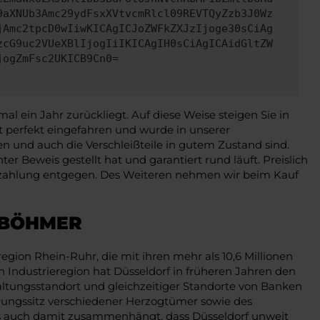
9aXNUb3Amc29ydFsxXVtvcmRlcl09REVTQyZzb3J0Wz
jAmc2tpcD0wIiwKICAgICJoZWFkZXJzIjoge30sCiAg
zcG9uc2VUeXBlIjogIiIKICAgIH0sCiAgICAidGltZW
jogZmFsc2UKICB9Cn0=
ein Jahr zurückliegt. Auf diese Weise steigen Sie in
st perfekt eingefahren und wurde in unserer
en und auch die Verschleißteile in gutem Zustand sind.
r Beweis gestellt hat und garantiert rund läuft. Preislich
nzahlung entgegen. Des Weiteren nehmen wir beim Kauf
NBÖHMER
gion Rhein-Ruhr, die mit ihren mehr als 10,6 Millionen
Industrieregion hat Düsseldorf in früheren Jahren den
rwaltungsstandort und gleichzeitiger Standorte von Banken
ierungssitz verschiedener Herzogtümer sowie des
as auch damit zusammenhängt, dass Düsseldorf unweit