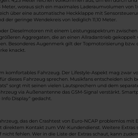
n. 4,23 Meter reichen vollkommen aus, um ein durch und d
8 Meter, woraus sich ein maximales Laderaumvolumen von 1.01
ich über eine automatische Heckklappe mit Sensorsteuerung
nd der geringe Wendekreis von lediglich 11,10 Meter.
oder Dieselmotoren mit einem Leistungsspektrum zwischen 1
ößeren Aggregaten, die an einen Allradantrieb gekoppelt w
len. Besonderes Augenmerk gilt der Topmotorisierung bzw. 
rke knackt.
m komfortables Fahrzeug. Der Lifestyle-Aspekt mag zwar vor
 für dieses Fahrzeug sprechen. Musikfans entscheiden sich 
eats“ sorgt mit seinen vielen Lautsprechern und dem separ
ahrzeug via Außenantenne das GSM-Signal verstärkt. Smart
 Info Display“ gedacht.
ahrzeug, das den Crashtest von Euro-NCAP problemlos mit Be
it direktem Kontakt zum VW-Kundendienst. Weitere Extras 
cht fehlen. Wer in die Liste der Extras schaut, kann zude