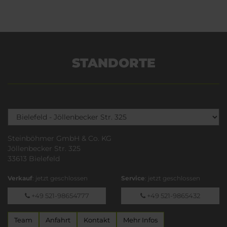
STANDORTE
Steinböhmer GmbH & Co. KG
Jöllenbecker Str. 325
33613 Bielefeld
Verkauf
: jetzt geschlossen
Service
: jetzt geschlossen
+49 521-98654777
+49 521-9865432
Team
Anfahrt
Kontakt
Mehr Infos