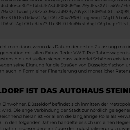
3duJnNvcnRbMF1bb3JkZXJdPURFU0Mmc29ydFsxXVtmaWVsZF0
pZWxkXT1wcmljZSZzb3J0WzJdW29yZGVyXT1BU0MmbGltaXQ9M
m9keSI6IG51bGwsCiAgICAiZXhwZWN0IjogewogICAgICAicmV
6IDAsCiAgICAicHJvZ3Jlc3MiOiBudWxsLAogICAgInJpc2t5I
ht man dann, wenn das Datum der ersten Zulassung maximal 
lgeneration mit allen Extras. Jeder VW T-Roc Jahreswagen i
tens hin und stellen sicher, dass keinerlei Schäden existier
agen seine Eignung für die Straßen von Düsseldorf schon unte
ern auch in Form einer Finanzierung und monatlicher Rate
LDORF IST DAS AUTOHAUS STEI
Einwohner. Düsseldorf befindet sich inmitten der Metropolre
rd. Die enge Verbindung der Stadt zur nördlich gelegenen 
nzeichnend hieran ist vor allem die langjährige Rolle als Ve
1288. In den folgenden Jahren handelte es sich um einen Reg
it nahm insbesondere im Zuge der Industrialisierung zu, w