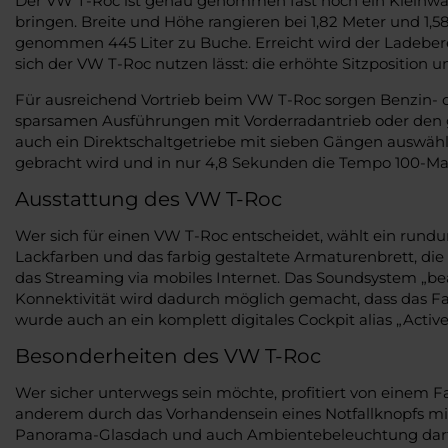
Der VW T-Roc ist genau genommen fast noch ein Kleinwage
bringen. Breite und Höhe rangieren bei 1,82 Meter und 1,5
genommen 445 Liter zu Buche. Erreicht wird der Ladebere
sich der VW T-Roc nutzen lässt: die erhöhte Sitzposition u
Für ausreichend Vortrieb beim VW T-Roc sorgen Benzin- 
sparsamen Ausführungen mit Vorderradantrieb oder den gr
auch ein Direktschaltgetriebe mit sieben Gängen auswäh
gebracht wird und in nur 4,8 Sekunden die Tempo 100-Ma
Ausstattung des VW T-Roc
Wer sich für einen VW T-Roc entscheidet, wählt ein rundu
Lackfarben und das farbig gestaltete Armaturenbrett, die
das Streaming via mobiles Internet. Das Soundsystem „b
Konnektivität wird dadurch möglich gemacht, dass das F
wurde auch an ein komplett digitales Cockpit alias „Active
Besonderheiten des VW T-Roc
Wer sicher unterwegs sein möchte, profitiert von einem F
anderem durch das Vorhandensein eines Notfallknopfs m
Panorama-Glasdach und auch Ambientebeleuchtung darf ni