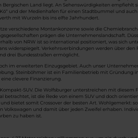
 Bergischen Land liegt. An Sehenswürdigkeiten empfiehlt sic
as „Kö“ und der Medienhafen für einen Stadtbummel und auch 
werth mit Wurzeln bis ins elfte Jahrhundert.
itze verschiedene Montankonzerne sowie die Chemiebranche 
gsgesellschaften prägen die Unternehmenslandschaft. Düsse
halb von NRW ist so international positioniert, was sich 
ns widerspiegelt. Verkehrsverbindungen werden über den F
nd drei Bundesstraßen ermöglicht.
och im erweiterten Einzugsgebiet. Auch unser Unternehmen
bung. Steinböhmer ist ein Familienbetrieb mit Gründung im 
ine clevere Finanzierung.
 Kompakt-SUV. Die Wolfsburger unterstreichen mit diesem 
l betrachtet, ist die Rede von einem SUV und doch orientie
und bietet somit Crossover der besten Art. Wohlgemerkt: so
ein Volkswagen und damit über jeden Zweifel erhaben. Indivi
rben zu haben ist.