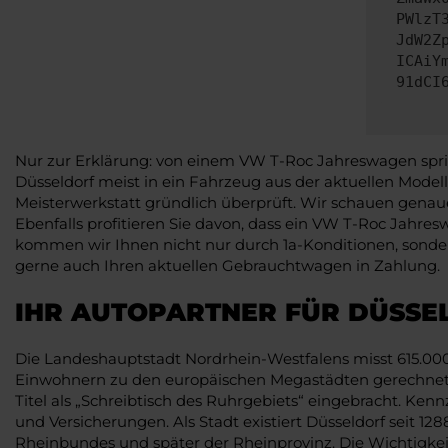
PWlzT
JdW2Z
ICAiY
91dCI
Nur zur Erklärung: von einem VW T-Roc Jahreswagen spric
Düsseldorf meist in ein Fahrzeug aus der aktuellen Model
Meisterwerkstatt gründlich überprüft. Wir schauen genaues
Ebenfalls profitieren Sie davon, dass ein VW T-Roc Jahresw
kommen wir Ihnen nicht nur durch 1a-Konditionen, sond
gerne auch Ihren aktuellen Gebrauchtwagen in Zahlung.
IHR AUTOPARTNER FÜR DÜSSE
Die Landeshauptstadt Nordrhein-Westfalens misst 615.000 
Einwohnern zu den europäischen Megastädten gerechnet wi
Titel als „Schreibtisch des Ruhrgebiets“ eingebracht. Ken
und Versicherungen. Als Stadt existiert Düsseldorf seit 
Rheinbundes und später der Rheinprovinz. Die Wichtigke