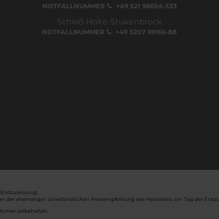
NOTFALLNUMMER
+49 521 98654-333
Schloß Holte-Stukenbrock
NOTFALLNUMMER
+49 5207 99166-88
Erstzulassung).
ber der ehemaligen unverbindlichen Preisempfehlung des Herstellers am Tag der Erstzu
rtümer vorbehalten.