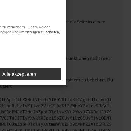
Seiten verhindern. Funktioniert die Seite in einem
nd zu verbessern. Zudem werden
rfolgen und um Anzeigen zu schalten,
m neuesten Stand sind.
 auch dazu führen, dass bestimmte Funktionen nicht mehr
Alle akzeptieren
bitte. Wir werden versuchen, das Problem zu beheben. Du
ützen:
KICAgICJtZXRob2QiOiAiR0VUIiwKICAgICJ1cmwiOi
GllbnRzLzIxMTIvd2Vic2l0ZS12ZWhpY2xlcz93ZWJz
lbGRdPWlzT3duJmZpbHRlclswXVt2YWx1ZV09dHJ1ZS
TVCJTdCJTIyYXVkYXJpc19pZCUyMiUzQSUyMjViODNl
dPUlOJmZpbHRlclsyXVtmaWVsZF09dXNhZ2VTdGF0ZS
CZmaWx0ZXJbMl1bb3BdPUlOJnNvcnRbMF1bZmllbGRd