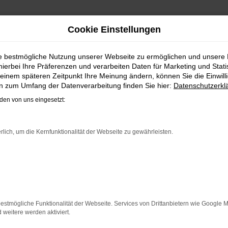
Cookie Einstellungen
| LIEFERSERVICE NACH DÜ
ie bestmögliche Nutzung unserer Webseite zu ermöglichen und unsere
hierbei Ihre Präferenzen und verarbeiten Daten für Marketing und Stati
VIELLEICHT BALD IM VW T-ROC 
einem späteren Zeitpunkt Ihre Meinung ändern, können Sie die Einwillig
en zum Umfang der Datenverarbeitung finden Sie hier:
Datenschutzerkl
wird schnell fündig. Das Fahrzeug ist wie geschaffen fü
en von uns eingesetzt:
Detail. Hinzu kommt, dass in puncto Ausstattung in dieser 
widerspiegelt. Und dann ist da noch das Design, dass Kenner
ne perfekte Wahl, alldieweil Sie gegenüber einem Neuwagen 
rlich, um die Kernfunktionalität der Webseite zu gewährleisten.
ER: NETWORK ERROR
n ist ein Fehler aufgetreten.
estmögliche Funktionalität der Webseite. Services von Drittanbietern wie Google 
 ein paar Tipps, die dir helfen können:
eitere werden aktiviert.