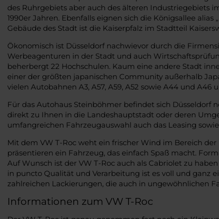
des Ruhrgebiets aber auch des älteren Industriegebiets im
1990er Jahren. Ebenfalls eignen sich die Königsallee ali
Gebäude des Stadt ist die Kaiserpfalz im Stadtteil Kaisers
Ökonomisch ist Düsseldorf nachwievor durch die Firmens
Werbeagenturen in der Stadt und auch Wirtschaftsprüfun
beherbergt 22 Hochschulen. Kaum eine andere Stadt inner
einer der größten japanischen Community außerhalb Japa
vielen Autobahnen A3, A57, A59, A52 sowie A44 und A46 u
Für das Autohaus Steinböhmer befindet sich Düsseldorf n
direkt zu Ihnen in die Landeshauptstadt oder deren Umge
umfangreichen Fahrzeugauswahl auch das Leasing sowie e
Mit dem VW T-Roc weht ein frischer Wind im Bereich der
präsentieren ein Fahrzeug, das einfach Spaß macht. Forma
Auf Wunsch ist der VW T-Roc auch als Cabriolet zu haben 
in puncto Qualität und Verarbeitung ist es voll und ganz 
zahlreichen Lackierungen, die auch in ungewöhnlichen Fa
Informationen zum VW T-Roc