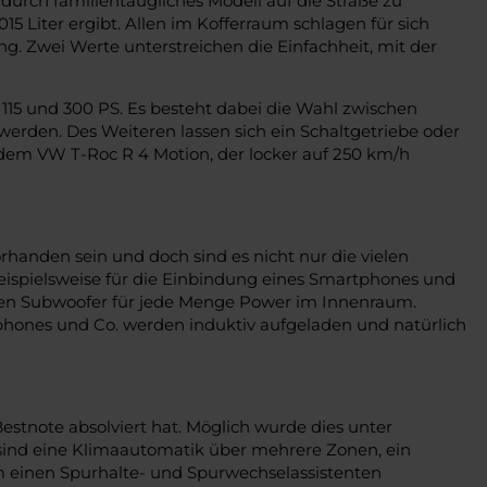
urch familientaugliches Modell auf die Straße zu
5 Liter ergibt. Allen im Kofferraum schlagen für sich
. Zwei Werte unterstreichen die Einfachheit, mit der
15 und 300 PS. Es besteht dabei die Wahl zwischen
erden. Des Weiteren lassen sich ein Schaltgetriebe oder
dem VW T-Roc R 4 Motion, der locker auf 250 km/h
handen sein und doch sind es nicht nur die vielen
beispielsweise für die Einbindung eines Smartphones und
aten Subwoofer für jede Menge Power im Innenraum.
phones und Co. werden induktiv aufgeladen und natürlich
stnote absolviert hat. Möglich wurde dies unter
sind eine Klimaautomatik über mehrere Zonen, ein
m einen Spurhalte- und Spurwechselassistenten