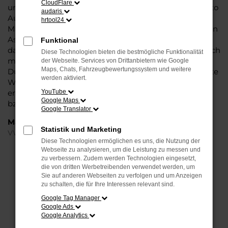
CloudFlare
und die Liebe zum Detail. Hinzu kommt, dass in puncto
audaris
Ausstattung in dieser Fahrzeugklasse regelrecht
hrtool24
Maßstäbe gesetzt werden, was sich vor allem in Sachen
Assistenzsysteme und Sicherheit widerspiegelt. Und
Funktional
dann ist da noch das Design, dass Kenner sprichwörtlich
Diese Technologien bieten die bestmögliche Funktionalität
mit der Zunge schnalzen lässt. In kurzen Worten: für
der Webseite. Services von Drittanbietern wie Google
Maps, Chats, Fahrzeugbewertungssystem und weitere
Düsseldorf ist eijn VW Taigo Jahreswagen eine perfekte
werden aktiviert.
Wahl, alldieweil Sie gegenüber einem Neuwagen
erheblich an Geld sparen und einen soliden Nachlass
YouTube
Google Maps
bzw. Rabatt erhalten.
Google Translator
Marken
Statistik und Marketing
VW
Diese Technologien ermöglichen es uns, die Nutzung der
Webseite zu analysieren, um die Leistung zu messen und
FEHLER: NETWORK ERROR
zu verbessern. Zudem werden Technologien eingesetzt,
die von dritten Werbetreibenden verwendet werden, um
Sie auf anderen Webseiten zu verfolgen und um Anzeigen
Beim Laden ist ein Fehler aufgetreten.
zu schalten, die für Ihre Interessen relevant sind.
Hier sind ein paar Tipps, die dir helfen können:
Google Tag Manager
Google Ads
Überprüfe deine Firewall und deine
Google Analytics
Internetverbindung.