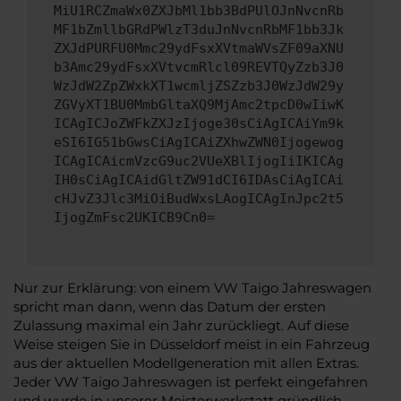
MiU1RCZmaWx0ZXJbMl1bb3BdPUlOJnNvcnRb
MF1bZmllbGRdPWlzT3duJnNvcnRbMF1bb3Jk
ZXJdPURFU0Mmc29ydFsxXVtmaWVsZF09aXNU
b3Amc29ydFsxXVtvcmRlcl09REVTQyZzb3J0
WzJdW2ZpZWxkXT1wcmljZSZzb3J0WzJdW29y
ZGVyXT1BU0MmbGltaXQ9MjAmc2tpcD0wIiwK
ICAgICJoZWFkZXJzIjoge30sCiAgICAiYm9k
eSI6IG51bGwsCiAgICAiZXhwZWN0Ijogewog
ICAgICAicmVzcG9uc2VUeXBlIjogIiIKICAg
IH0sCiAgICAidGltZW91dCI6IDAsCiAgICAi
cHJvZ3Jlc3MiOiBudWxsLAogICAgInJpc2t5
IjogZmFsc2UKICB9Cn0=
Nur zur Erklärung: von einem VW Taigo Jahreswagen
spricht man dann, wenn das Datum der ersten
Zulassung maximal ein Jahr zurückliegt. Auf diese
Weise steigen Sie in Düsseldorf meist in ein Fahrzeug
aus der aktuellen Modellgeneration mit allen Extras.
Jeder VW Taigo Jahreswagen ist perfekt eingefahren
und wurde in unserer Meisterwerkstatt gründlich