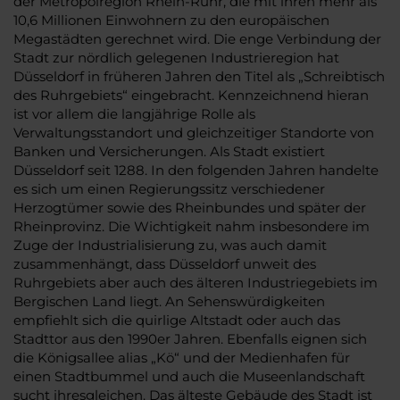
der Metropolregion Rhein-Ruhr, die mit ihren mehr als
10,6 Millionen Einwohnern zu den europäischen
Megastädten gerechnet wird. Die enge Verbindung der
Stadt zur nördlich gelegenen Industrieregion hat
Düsseldorf in früheren Jahren den Titel als „Schreibtisch
des Ruhrgebiets“ eingebracht. Kennzeichnend hieran
ist vor allem die langjährige Rolle als
Verwaltungsstandort und gleichzeitiger Standorte von
Banken und Versicherungen. Als Stadt existiert
Düsseldorf seit 1288. In den folgenden Jahren handelte
es sich um einen Regierungssitz verschiedener
Herzogtümer sowie des Rheinbundes und später der
Rheinprovinz. Die Wichtigkeit nahm insbesondere im
Zuge der Industrialisierung zu, was auch damit
zusammenhängt, dass Düsseldorf unweit des
Ruhrgebiets aber auch des älteren Industriegebiets im
Bergischen Land liegt. An Sehenswürdigkeiten
empfiehlt sich die quirlige Altstadt oder auch das
Stadttor aus den 1990er Jahren. Ebenfalls eignen sich
die Königsallee alias „Kö“ und der Medienhafen für
einen Stadtbummel und auch die Museenlandschaft
sucht ihresgleichen. Das älteste Gebäude des Stadt ist