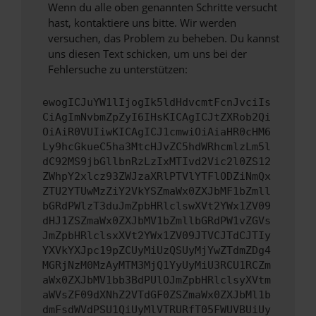
Wenn du alle oben genannten Schritte versucht
hast, kontaktiere uns bitte. Wir werden
versuchen, das Problem zu beheben. Du kannst
uns diesen Text schicken, um uns bei der
Fehlersuche zu unterstützen:
ewogICJuYW1lIjogIk5ldHdvcmtFcnJvciIs
CiAgImNvbmZpZyI6IHsKICAgICJtZXRob2Qi
OiAiR0VUIiwKICAgICJ1cmwiOiAiaHR0cHM6
Ly9hcGkueC5ha3MtcHJvZC5hdWRhcmlzLm5l
dC92MS9jbGllbnRzLzIxMTIvd2Vic2l0ZS12
ZWhpY2xlcz93ZWJzaXRlPTVlYTFlODZiNmQx
ZTU2YTUwMzZiY2VkYSZmaWx0ZXJbMF1bZmll
bGRdPWlzT3duJmZpbHRlclswXVt2YWx1ZV09
dHJ1ZSZmaWx0ZXJbMV1bZmllbGRdPW1vZGVs
JmZpbHRlclsxXVt2YWx1ZV09JTVCJTdCJTIy
YXVkYXJpc19pZCUyMiUzQSUyMjYwZTdmZDg4
MGRjNzM0MzAyMTM3MjQ1YyUyMiU3RCU1RCZm
aWx0ZXJbMV1bb3BdPUlOJmZpbHRlclsyXVtm
aWVsZF09dXNhZ2VTdGF0ZSZmaWx0ZXJbMl1b
dmFsdWVdPSU1QiUyMlVTRURfT05FWUVBUiUy