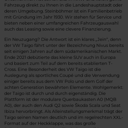
Fahrzeug direkt zu Ihnen in die Landeshauptstadt oder
deren Umgebung. Steinböhmer ist ein Familienbetrieb
mit Gründung im Jahr 1930. Wir stehen für Service und
bieten neben einer umfangreichen Fahrzeugauswahl
auch das Leasing sowie eine clevere Finanzierung.
Ein Neuzugang? Die Antwort ist ein klares „Jein“, denn
der VW Taigo fährt unter der Bezeichnung Nivus bereits
seit einigen Jahren auf dem südamerikanischen Markt.
Ende 2021 debütierte das kleine SUV auch in Europa
und basiert zum Teil auf dem bereits etablierten T-
Cross. Eine Besonderheit des VW Taigo ist die
Auslegung als sportliches Coupé und die Verwendung
einiger bereits aus dem VW Polo und dem Golf der
achten Generation bewährten Elemente. Wohlgemerkt:
der Taigo ist durch und durch eigenständig. Die
Plattform ist der modulare Querbaukasten A0 (MQB
A0), der auch den Audi Q2 sowie Škoda Scala und Seat
Ibiza hervorbringt. Als Alleinstellungsmerkmal trägt der
Taigo seinen Namen deutlich und im regelrechten XXL-
Format auf der Heckklappe, was das große