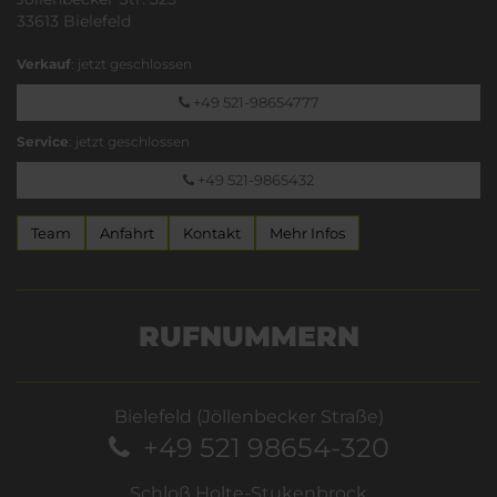
33613 Bielefeld
Verkauf
: jetzt geschlossen
+49 521-98654777
Service
: jetzt geschlossen
+49 521-9865432
Team
Anfahrt
Kontakt
Mehr Infos
RUFNUMMERN
Bielefeld (Jöllenbecker Straße)
+49 521 98654-320
Schloß Holte-Stukenbrock