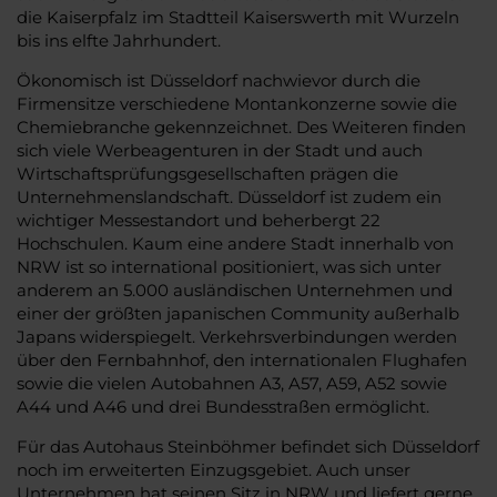
die Kaiserpfalz im Stadtteil Kaiserswerth mit Wurzeln
bis ins elfte Jahrhundert.
Ökonomisch ist Düsseldorf nachwievor durch die
Firmensitze verschiedene Montankonzerne sowie die
Chemiebranche gekennzeichnet. Des Weiteren finden
sich viele Werbeagenturen in der Stadt und auch
Wirtschaftsprüfungsgesellschaften prägen die
Unternehmenslandschaft. Düsseldorf ist zudem ein
wichtiger Messestandort und beherbergt 22
Hochschulen. Kaum eine andere Stadt innerhalb von
NRW ist so international positioniert, was sich unter
anderem an 5.000 ausländischen Unternehmen und
einer der größten japanischen Community außerhalb
Japans widerspiegelt. Verkehrsverbindungen werden
über den Fernbahnhof, den internationalen Flughafen
sowie die vielen Autobahnen A3, A57, A59, A52 sowie
A44 und A46 und drei Bundesstraßen ermöglicht.
Für das Autohaus Steinböhmer befindet sich Düsseldorf
noch im erweiterten Einzugsgebiet. Auch unser
Unternehmen hat seinen Sitz in NRW und liefert gerne