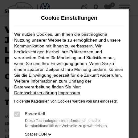
0
Zum
MENÜ
Hauptinhalt
Cookie Einstellungen
springen
VW TAIGO
Wir nutzen Cookies, um Ihnen die bestmögliche
JAHRESWAGEN |
Nutzung unserer Webseite zu ermöglichen und unsere
Kommunikation mit Ihnen zu verbessern. Wir
LIEFERSERVICE NACH
berücksichtigen hierbei Ihre Präferenzen und
DÜSSELDORF
verarbeiten Daten für Marketing und Statistiken nur,
wenn Sie uns Ihre Einwilligung geben. Wenn Sie zu
einem späteren Zeitpunkt Ihre Meinung ändern, können
GAS GEBEN IN DÜSSELDORF –
Sie die Einwilligung jederzeit für die Zukunft widerrufen.
Weitere Informationen zum Umfang der
Datenverarbeitung finden Sie hier:
VIELLEICHT BALD IM VW
Datenschutzerklärung
Impressum
TAIGO JAHRESWAGEN
Folgende Kategorien von Cookies werden von uns eingesetzt:
Essentiell
Wer Argumente für einen VW Taigo Jahreswagen
Diese Technologien sind erforderlich, um die
sammelt, wird schnell fündig. Das Fahrzeug ist wie
Kernfunktionalität der Webseite zu gewährleisten.
geschaffen für Fahrten in Düsseldorf und Umgebung
Spaces CDN
und überzeugt durch seine erstklassige Verarbeitung