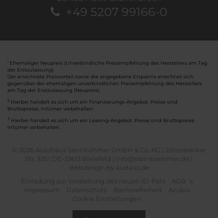
+49 5207 99166-0
Ehemaliger Neupreis (Unverbindliche Preisempfehlung des Herstellers am Tag
1
der Erstzulassung).
Der errechnete Preisvorteil sowie die angegebene Ersparnis errechnet sich
gegenüber der ehemaligen unverbindlichen Preisempfehlung des Herstellers
am Tag der Erstzulassung (Neupreis).
2
Hierbei handelt es sich um ein Finanzierungs-Angebot. Preise sind
Bruttopreise. Irrtümer vorbehalten.
3
Hierbei handelt es sich um ein Leasing-Angebot. Preise sind Bruttopreise.
Irrtümer vorbehalten.
© 2026 Autohaus Steinböhmer GmbH & Co. KG | Jöllenbecker
Str. 325 | DE-33613 Bielefeld | info@steinboehmer.de |
Webdesign by audaris.de
Einladung zur Vorstellung des neuen ID. Polo
AGB´s
Impressum
Datenschutz
Barrierefreiheit
Azubis
Cookie Einstellungen