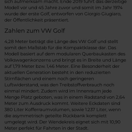
sich aufmerksam macht. Ende 2019 fuhrt das derzeitige
Modell vor und 45 Jahre zuvor und somit im Jahr 1974
wurde der erste Golf, entworfen von Giorgio Giugiaro,
der Öffentlichkeit präsentiert.
Zahlen zum VW Golf
4,28 Meter beträgt die Länge des VW Golf und stellt
somit den Maßstab für die Kompaktklasse dar. Das
Modell basiert auf dem modularen Querbaukasten des
Volkswagenkonzerns und bringt es in Breite und Länge
auf 1,79 Meter bzw. 1,46 Meter. Eine Besonderheit der
aktuellen Generation besteht in den reduzierten
Stirnflächen und einem noch geringeren
Luftwiderstand, was den Treibstoffverbrauch noch
einmal mindert. Zudem wird im Innenraum jede
Menge Platz geboten, was in einem Radstand von 2,64
Meter zum Ausdruck kommt. Weitere Eckdaten sind
380 Liter Kofferraumvolumen, sowie 1.237 Liter, wenn
die asymmetrisch geteilte Rückbank komplett
umgelegt wird. Der Wendekreis eignet sich mit 10,90
Meter perfekt für Fahrten in der Stadt.