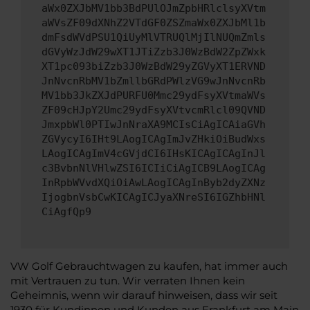
aWx0ZXJbMV1bb3BdPUlOJmZpbHRlclsyXVtm
aWVsZF09dXNhZ2VTdGF0ZSZmaWx0ZXJbMl1b
dmFsdWVdPSU1QiUyMlVTRUQlMjIlNUQmZmls
dGVyWzJdW29wXT1JTiZzb3J0WzBdW2ZpZWxk
XT1pc093biZzb3J0WzBdW29yZGVyXT1ERVND
JnNvcnRbMV1bZmllbGRdPWlzVG9wJnNvcnRb
MV1bb3JkZXJdPURFU0Mmc29ydFsyXVtmaWVs
ZF09cHJpY2Umc29ydFsyXVtvcmRlcl09QVND
JmxpbWl0PTIwJnNraXA9MCIsCiAgICAiaGVh
ZGVycyI6IHt9LAogICAgImJvZHkiOiBudWxs
LAogICAgImV4cGVjdCI6IHsKICAgICAgInJl
c3BvbnNlVHlwZSI6ICIiCiAgICB9LAogICAg
InRpbWVvdXQiOiAwLAogICAgInByb2dyZXNz
IjogbnVsbCwKICAgICJyaXNreSI6IGZhbHNl
CiAgfQp9
VW Golf Gebrauchtwagen zu kaufen, hat immer auch
mit Vertrauen zu tun. Wir verraten Ihnen kein
Geheimnis, wenn wir darauf hinweisen, dass wir seit
1930 für Kundinnen und Kunden aus Frankfurt am Main