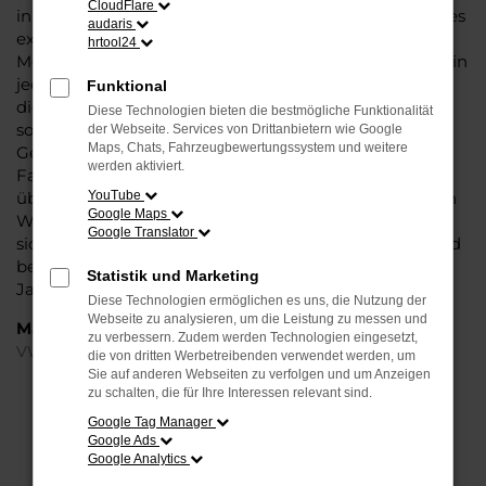
CloudFlare
in und um Frankfurt am Main oder längere Strecken: es
audaris
existieren schlichtweg kaum Fahrzeuge, die diesem
hrtool24
Modell das Wasser reichen können. Die Qualität steht in
jeder Modellgeneration außer Frage. Hinzu kommen
Funktional
die vielfältigen Möglichkeiten einer Individualisierung
Diese Technologien bieten die bestmögliche Funktionalität
sowie die zahlreichen Assistenzsysteme. Ein VW Golf
der Webseite. Services von Drittanbietern wie Google
Maps, Chats, Fahrzeugbewertungssystem und weitere
Gebrauchtwagen für Frankfurt am Main ist ein
werden aktiviert.
Fahrzeug, wie es kompletter nicht sein könnte und
überzeugt durch Langlebigkeit und einen sehr soliden
YouTube
Google Maps
Werterhalt. Bei Steinböhmer kommt hinzu, dass Sie
Google Translator
sich über einen preislichen Nachlass freuen dürfen und
beim Kauf auf ein Unternehmen mit mehr als 80
Statistik und Marketing
Jahren Erfahrung setzen.
Diese Technologien ermöglichen es uns, die Nutzung der
Webseite zu analysieren, um die Leistung zu messen und
Marken
zu verbessern. Zudem werden Technologien eingesetzt,
VW
die von dritten Werbetreibenden verwendet werden, um
Sie auf anderen Webseiten zu verfolgen und um Anzeigen
zu schalten, die für Ihre Interessen relevant sind.
FEHLER: NETWORK ERROR
Google Tag Manager
Google Ads
Beim Laden ist ein Fehler aufgetreten.
Google Analytics
Hier sind ein paar Tipps, die dir helfen können: