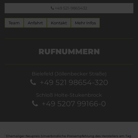
+49 521-9865432
Team
Anfahrt
Kontakt
Mehr Infos
RUFNUMMERN
Bielefeld (Jöllenbecker Straße)
+49 521 98654-320
Schloß Holte-Stukenbrock
+49 5207 99166-0
Ehemaliger Neupreis (Unverbindliche Preisempfehlung des Herstellers am Tag
1