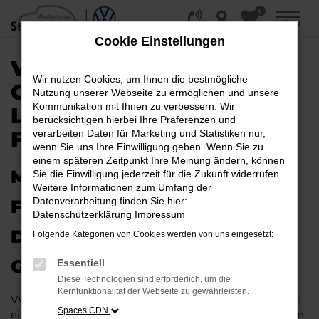
0
Zum
MENÜ
Hauptinhalt
Cookie Einstellungen
springen
VW GOLF
Wir nutzen Cookies, um Ihnen die bestmögliche
GEBRAUCHTWAGEN |
Nutzung unserer Webseite zu ermöglichen und unsere
Kommunikation mit Ihnen zu verbessern. Wir
LIEFERSERVICE NACH
berücksichtigen hierbei Ihre Präferenzen und
FRANKFURT AM MAIN
verarbeiten Daten für Marketing und Statistiken nur,
wenn Sie uns Ihre Einwilligung geben. Wenn Sie zu
einem späteren Zeitpunkt Ihre Meinung ändern, können
MIT RABATT DURCH
Sie die Einwilligung jederzeit für die Zukunft widerrufen.
Weitere Informationen zum Umfang der
Datenverarbeitung finden Sie hier:
FRANKFURT AM MAIN MIT
Datenschutzerklärung
Impressum
DEM VW GOLF
Folgende Kategorien von Cookies werden von uns eingesetzt:
GEBRAUCHTWAGEN
Essentiell
Diese Technologien sind erforderlich, um die
Kernfunktionalität der Webseite zu gewährleisten.
VW Golf Gebrauchtwagen liegen im Trend und das hat
Spaces CDN
einen vergleichsweise einfachen Grund. Ob für Fahrten