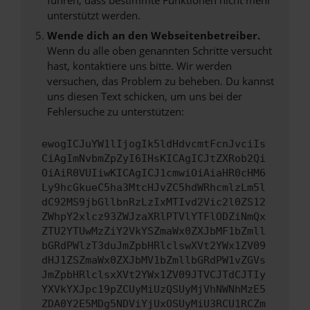
unterstützt werden.
Wende dich an den Webseitenbetreiber.
Wenn du alle oben genannten Schritte versucht
hast, kontaktiere uns bitte. Wir werden
versuchen, das Problem zu beheben. Du kannst
uns diesen Text schicken, um uns bei der
Fehlersuche zu unterstützen:
ewogICJuYW1lIjogIk5ldHdvcmtFcnJvciIs
CiAgImNvbmZpZyI6IHsKICAgICJtZXRob2Qi
OiAiR0VUIiwKICAgICJ1cmwiOiAiaHR0cHM6
Ly9hcGkueC5ha3MtcHJvZC5hdWRhcmlzLm5l
dC92MS9jbGllbnRzLzIxMTIvd2Vic2l0ZS12
ZWhpY2xlcz93ZWJzaXRlPTVlYTFlODZiNmQx
ZTU2YTUwMzZiY2VkYSZmaWx0ZXJbMF1bZmll
bGRdPWlzT3duJmZpbHRlclswXVt2YWx1ZV09
dHJ1ZSZmaWx0ZXJbMV1bZmllbGRdPW1vZGVs
JmZpbHRlclsxXVt2YWx1ZV09JTVCJTdCJTIy
YXVkYXJpc19pZCUyMiUzQSUyMjVhNWNhMzE5
ZDA0Y2E5MDg5NDViYjUxOSUyMiU3RCU1RCZm