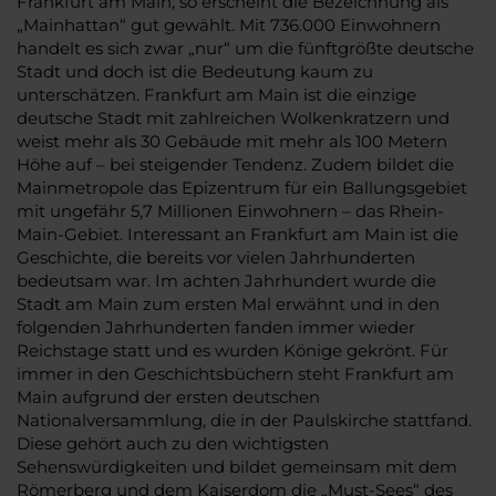
Frankfurt am Main, so erscheint die Bezeichnung als
„Mainhattan“ gut gewählt. Mit 736.000 Einwohnern
handelt es sich zwar „nur“ um die fünftgrößte deutsche
Stadt und doch ist die Bedeutung kaum zu
unterschätzen. Frankfurt am Main ist die einzige
deutsche Stadt mit zahlreichen Wolkenkratzern und
weist mehr als 30 Gebäude mit mehr als 100 Metern
Höhe auf – bei steigender Tendenz. Zudem bildet die
Mainmetropole das Epizentrum für ein Ballungsgebiet
mit ungefähr 5,7 Millionen Einwohnern – das Rhein-
Main-Gebiet. Interessant an Frankfurt am Main ist die
Geschichte, die bereits vor vielen Jahrhunderten
bedeutsam war. Im achten Jahrhundert wurde die
Stadt am Main zum ersten Mal erwähnt und in den
folgenden Jahrhunderten fanden immer wieder
Reichstage statt und es wurden Könige gekrönt. Für
immer in den Geschichtsbüchern steht Frankfurt am
Main aufgrund der ersten deutschen
Nationalversammlung, die in der Paulskirche stattfand.
Diese gehört auch zu den wichtigsten
Sehenswürdigkeiten und bildet gemeinsam mit dem
Römerberg und dem Kaiserdom die „Must-Sees“ des