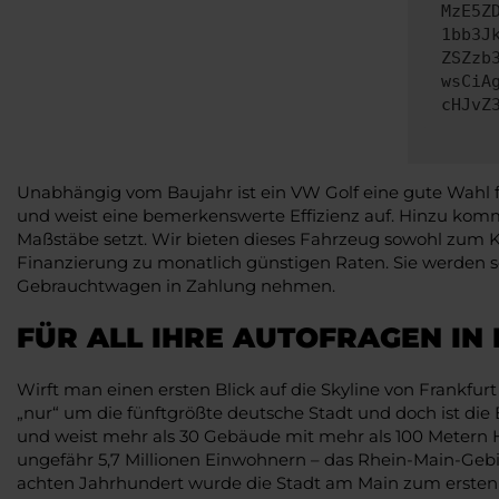
MzE5Z
1bb3J
ZSZzb
wsCiA
cHJvZ
Unabhängig vom Baujahr ist ein VW Golf eine gute Wahl f
und weist eine bemerkenswerte Effizienz auf. Hinzu kom
Maßstäbe setzt. Wir bieten dieses Fahrzeug sowohl zum Ka
Finanzierung zu monatlich günstigen Raten. Sie werden sc
Gebrauchtwagen in Zahlung nehmen.
FÜR ALL IHRE AUTOFRAGEN IN
Wirft man einen ersten Blick auf die Skyline von Frankfu
„nur“ um die fünftgrößte deutsche Stadt und doch ist di
und weist mehr als 30 Gebäude mit mehr als 100 Metern H
ungefähr 5,7 Millionen Einwohnern – das Rhein-Main-Gebie
achten Jahrhundert wurde die Stadt am Main zum ersten