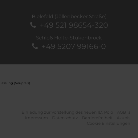
Bielefeld (Jöllenbecker Straße)
+49 521 98654-320
Schloß Holte-Stukenbrock
+49 5207 99166-0
lassung (Neupreis).
Einladung zur Vorstellung des neuen ID. Polo
AGB´s
Impressum
Datenschutz
Barrierefreiheit
Azubis
Cookie Einstellungen