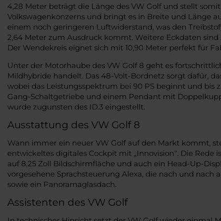
4,28 Meter beträgt die Länge des VW Golf und stellt som
Volkswagenkonzerns und bringt es in Breite und Länge auf
einem noch geringeren Luftwiderstand, was den Treibsto
2,64 Meter zum Ausdruck kommt. Weitere Eckdaten sind 3
Der Wendekreis eignet sich mit 10,90 Meter perfekt für Fah
Unter der Motorhaube des VW Golf 8 geht es fortschrittl
Mildhybride handelt. Das 48-Volt-Bordnetz sorgt dafür, da
wobei das Leistungsspektrum bei 90 PS beginnt und bis zu
Gang-Schaltgetriebe und einem Pendant mit Doppelkupplung
wurde zugunsten des ID.3 eingestellt.
Ausstattung des VW Golf 8
Wann immer ein neuer VW Golf auf den Markt kommt, steht
entwickeltes digitales Cockpit mit „Innovision“. Die Red
auf 8,25 Zoll Bildschirmfläche und auch ein Head-Up-Displ
vorgesehene Sprachsteuerung Alexa, die nach und nach a
sowie ein Panoramaglasdach.
Assistenten des VW Golf
In technischer Hinsicht setzt der VW Golf wieder einmal