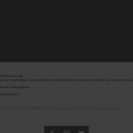
Erstzulassung).
ber der ehemaligen unverbindlichen Preisempfehlung des Herstellers am Tag der Erstzu
rtümer vorbehalten.
 vorbehalten.
5 | DE-33613 Bielefeld | info@steinboehmer.de |
Webdesign by