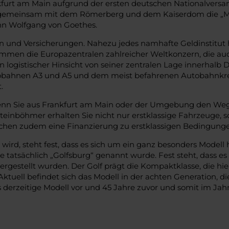
furt am Main aufgrund der ersten deutschen Nationalversamm
 gemeinsam mit dem Römerberg und dem Kaiserdom die „Mus
n Wolfgang von Goethes.
 und Versicherungen. Nahezu jedes namhafte Geldinstitut h
mmen die Europazentralen zahlreicher Weltkonzern, die au
n logistischer Hinsicht von seiner zentralen Lage innerhalb D
bahnen A3 und A5 und dem meist befahrenen Autobahnkreu
.
wenn Sie aus Frankfurt am Main oder der Umgebung den Weg z
 Steinböhmer erhalten Sie nicht nur erstklassige Fahrzeuge,
ichen zudem eine Finanzierung zu erstklassigen Bedingung
ird, steht fest, dass es sich um ein ganz besonders Model
 tatsächlich „Golfsburg“ genannt wurde. Fest steht, dass e
rgestellt wurden. Der Golf prägt die Kompaktklasse, die hier
 Aktuell befindet sich das Modell in der achten Generation, 
erzeitige Modell vor und 45 Jahre zuvor und somit im Jahr 