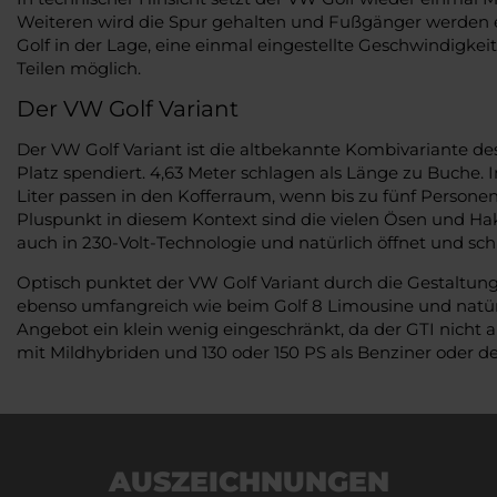
Weiteren wird die Spur gehalten und Fußgänger werden er
Golf in der Lage, eine einmal eingestellte Geschwindigk
Teilen möglich.
Der VW Golf Variant
Der VW Golf Variant ist die altbekannte Kombivariante des
Platz spendiert. 4,63 Meter schlagen als Länge zu Buche. In
Liter passen in den Kofferraum, wenn bis zu fünf Persone
Pluspunkt in diesem Kontext sind die vielen Ösen und Hak
auch in 230-Volt-Technologie und natürlich öffnet und sch
Optisch punktet der VW Golf Variant durch die Gestaltung 
ebenso umfangreich wie beim Golf 8 Limousine und natürl
Angebot ein klein wenig eingeschränkt, da der GTI nicht 
mit Mildhybriden und 130 oder 150 PS als Benziner oder dem
AUSZEICHNUNGEN