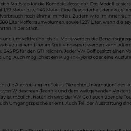
it den Maßstab für die Kompaktklasse dar. Das Modell basi
 1,79 Meter bzw. 1,46 Meter. Eine Besonderheit der aktuelle
ffverbrauch noch einmal mindert. Zudem wird im Innenrau
80 Liter Kofferraumvolumen, sowie 1.237 Liter, wenn die a
rten in der Stadt.
ich und umweltfreundlich zu. Meist werden die Benzinaggreg
ss bis zu einem Liter an Sprit eingespart werden kann. Alter
 245 PS für den GTI reichen. Jeder VW Golf besitzt einen V
. Auch möglich ist ein Plug-In-Hybrid oder eine Ausführung
 die Ausstattung im Fokus. Die achte „Inkarnation“ des ko
e ist von Widescreen-Technik und dem weitgehenden Verzicht 
ay ist möglich. Natürlich wird der VW Golf auch über die T
uch Umgangssprache erlernt. Auch Teil der Ausstattung sin
 Maßstäbe. Die Sicherheit wird unter anderem durch ein Sys