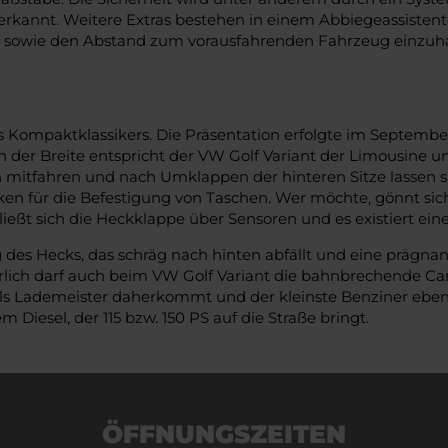
kannt. Weitere Extras bestehen in einem Abbiegeassistente
eit sowie den Abstand zum vorausfahrenden Fahrzeug einzuha
 Kompaktklassikers. Die Präsentation erfolgte im September 
 der Breite entspricht der VW Golf Variant der Limousine und 
n mitfahren und nach Umklappen der hinteren Sitze lassen s
en für die Befestigung von Taschen. Wer möchte, gönnt sich
ließt sich die Heckklappe über Sensoren und es existiert ei
des Hecks, das schräg nach hinten abfällt und eine prägnante
ich darf auch beim VW Golf Variant die bahnbrechende Car-t
als Lademeister daherkommt und der kleinste Benziner ebenf
 Diesel, der 115 bzw. 150 PS auf die Straße bringt.
ÖFFNUNGSZEITEN