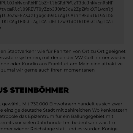
dPUlOJnNvcnRbMF1bZmllbGRdPWlzT3duJnNvcnRbMF
VtvcmRlcl09REVTQyZzb3J0WzJdW2ZpZWxkXT1wcmlj
gICJoZWFkZXJzIjoge30sCiAgICAiYm9keSI6IG51bG
iIKICAgIH0sCiAgICAidGltZW91dCI6IDAsCiAgICAi
=
en Stadtverkehr wie für Fahrten von Ort zu Ort geeignet
 Assistenzsystemen, mit denen der VW Golf immer wieder
unde oder Kundin aus Frankfurt am Main eine attraktive
ist, zumal wir gerne auch Ihren momentanen
US STEINBÖHMER
ut gewählt. Mit 736.000 Einwohnern handelt es sich zwar
ie einzige deutsche Stadt mit zahlreichen Wolkenkratzern
tropole das Epizentrum für ein Ballungsgebiet mit
 bereits vor vielen Jahrhunderten bedeutsam war. Im
mmer wieder Reichstage statt und es wurden Könige