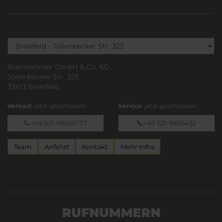
Steinböhmer GmbH & Co. KG
Jöllenbecker Str. 325
33613 Bielefeld
Verkauf
: jetzt geschlossen
Service
: jetzt geschlossen
+49 521-98654777
+49 521-9865432
Team
Anfahrt
Kontakt
Mehr Infos
RUFNUMMERN