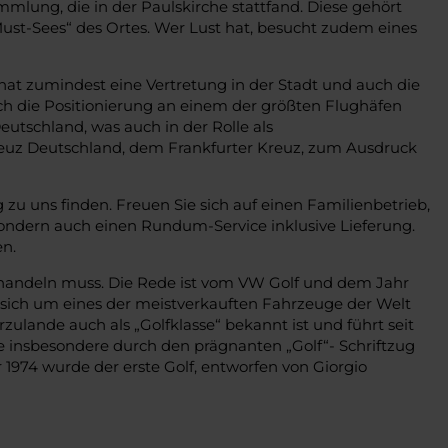
lung, die in der Paulskirche stattfand. Diese gehört
t-Sees“ des Ortes. Wer Lust hat, besucht zudem eines
at zumindest eine Vertretung in der Stadt und auch die
ch die Positionierung an einem der größten Flughäfen
eutschland, was auch in der Rolle als
z Deutschland, dem Frankfurter Kreuz, zum Ausdruck
u uns finden. Freuen Sie sich auf einen Familienbetrieb,
 sondern auch einen Rundum-Service inklusive Lieferung.
en.
l handeln muss. Die Rede ist vom VW Golf und dem Jahr
s sich um eines der meistverkauften Fahrzeuge der Welt
zulande auch als „Golfklasse“ bekannt ist und führt seit
die insbesondere durch den prägnanten „Golf“- Schriftzug
1974 wurde der erste Golf, entworfen von Giorgio