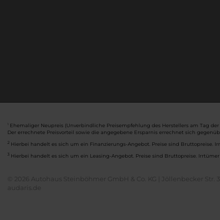
Ehemaliger Neupreis (Unverbindliche Preisempfehlung des Herstellers am Tag der 
1
Der errechnete Preisvorteil sowie die angegebene Ersparnis errechnet sich gegenü
2
Hierbei handelt es sich um ein Finanzierungs-Angebot. Preise sind Bruttopreise. Ir
3
Hierbei handelt es sich um ein Leasing-Angebot. Preise sind Bruttopreise. Irrtümer
© 2026 Autohaus Steinböhmer GmbH & Co. KG | Jöllenbecker Str. 32
audaris.de