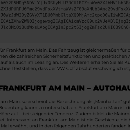
DA0Y2E5MDg5NDViYjUxOSUyMiU3RCU1RCZmaWx0ZXJbMV1bb3B
kZXJdPURFU0Mmc29ydFsxXVtmaWVsZF09aXNUb3Amc29ydFsxX
3J0WzJdW29yZGVyXT1BU0MmbGltaXQ9MjAmc2tpcD0wIiwKICA
gICAiZXhwZWN0IjogewogICAgICAicmVzcG9uc2VUeXBlIjogI
3Jlc3MiOiBudWxsLAogICAgInJpc2t5IjogZmFsc2UKICB9Cn0
ür Frankfurt am Main. Das Fahrzeug ist gleichermaßen für d
men die zahlreichen Sicherheitsfunktionen und praktischen
uf als auch im Leasing an. Des Weiteren erhalten Sie als K
hnell feststellen, dass der VW Golf absolut erschwinglich 
 FRANKFURT AM MAIN – AUTOHA
rt am Main, so erscheint die Bezeichnung als „Mainhattan“ g
e Bedeutung kaum zu unterschätzen. Frankfurt am Main ist d
öhe auf – bei steigender Tendenz. Zudem bildet die Mainme
t. Interessant an Frankfurt am Main ist die Geschichte, die
 Mal erwähnt und in den folgenden Jahrhunderten fanden i