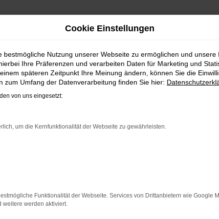
Cookie Einstellungen
, FINANZIEREN | LIEFERS
ie bestmögliche Nutzung unserer Webseite zu ermöglichen und unsere
hierbei Ihre Präferenzen und verarbeiten Daten für Marketing und Stati
einem späteren Zeitpunkt Ihre Meinung ändern, können Sie die Einwillig
en zum Umfang der Datenverarbeitung finden Sie hier:
Datenschutzerkl
HRZEUG FÜR FRANKFURT AM MAI
en von uns eingesetzt:
n bzw. mobil bleiben. Unser Vorschlag ist ein VW Golf, den
VW Golf für Frankfurt am Main ist perfekt verarbeitet und au
rlich, um die Kernfunktionalität der Webseite zu gewährleisten.
rauchten, sowohl eine Tageszulassung als auch einen Jahr
w. Rabatt und genießen zudem einen außergewöhnlichen Servi
ER: NETWORK ERROR
estmögliche Funktionalität der Webseite. Services von Drittanbietern wie Google 
eitere werden aktiviert.
n ist ein Fehler aufgetreten.
 ein paar Tipps, die dir helfen können: