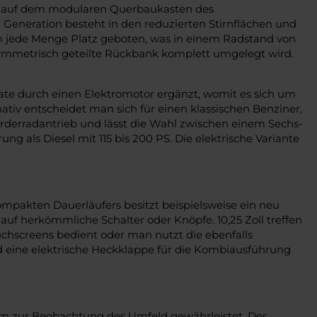
ert auf dem modularen Querbaukasten des
n Generation besteht in den reduzierten Stirnflächen und
m jede Menge Platz geboten, was in einem Radstand von
symmetrisch geteilte Rückbank komplett umgelegt wird.
ate durch einen Elektromotor ergänzt, womit es sich um
nativ entscheidet man sich für einen klassischen Benziner,
orderradantrieb und lässt die Wahl zwischen einem Sechs-
 als Diesel mit 115 bis 200 PS. Die elektrische Variante
mpakten Dauerläufers besitzt beispielsweise ein neu
auf herkömmliche Schalter oder Knöpfe. 10,25 Zoll treffen
ouchscreens bedient oder man nutzt die ebenfalls
d eine elektrische Heckklappe für die Kombiausführung
tem zur Beobachtung des Umfeld gewährleistet. Des