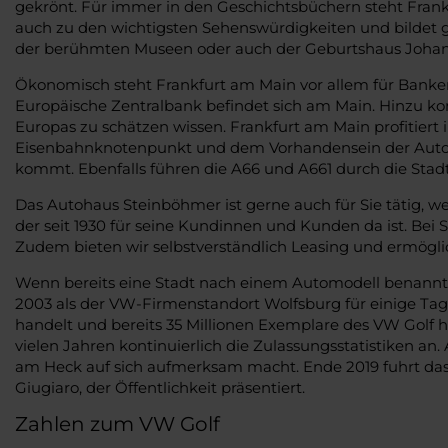
gekrönt. Für immer in den Geschichtsbüchern steht Frank
auch zu den wichtigsten Sehenswürdigkeiten und bildet
der berühmten Museen oder auch der Geburtshaus Johan
Ökonomisch steht Frankfurt am Main vor allem für Banken
Europäische Zentralbank befindet sich am Main. Hinzu ko
Europas zu schätzen wissen. Frankfurt am Main profitiert i
Eisenbahnknotenpunkt und dem Vorhandensein der Auto
kommt. Ebenfalls führen die A66 und A661 durch die Stadt
Das Autohaus Steinböhmer ist gerne auch für Sie tätig, 
der seit 1930 für seine Kundinnen und Kunden da ist. Bei
Zudem bieten wir selbstverständlich Leasing und ermögl
Wenn bereits eine Stadt nach einem Automodell benannt w
2003 als der VW-Firmenstandort Wolfsburg für einige Tage
handelt und bereits 35 Millionen Exemplare des VW Golf he
vielen Jahren kontinuierlich die Zulassungsstatistiken an.
am Heck auf sich aufmerksam macht. Ende 2019 fuhrt das d
Giugiaro, der Öffentlichkeit präsentiert.
Zahlen zum VW Golf