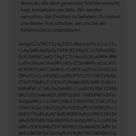
Wenn du alle oben genannten Schritte versucht
hast, kontaktiere uns bitte. Wir werden
versuchen, das Problem zu beheben. Du kannst
uns diesen Text schicken, um uns bei der
Fehlersuche zu unterstützen:
ewogICJuYW1lIjogIk5ldHdvcmtFcnJvciIs
CiAgImNvbmZpZyI6IHsKICAgICJtZXRob2Qi
OiAiR0VUIiwKICAgICJ1cmwiOiAiaHR0cHM6
Ly9hcGkueC5ha3MtcHJvZC5hdWRhcmlzLm5l
dC92MS9jbGllbnRzLzIxMTIvd2Vic2l0ZS12
ZWhpY2xlcz93ZWJzaXRlPTVlYTFlODZiNmQx
ZTU2YTUwMzZiY2VkYSZmaWx0ZXJbMF1bZmll
bGRdPWlzT3duJmZpbHRlclswXVt2YWx1ZV09
dHJ1ZSZmaWx0ZXJbMV1bZmllbGRdPW1vZGVs
JmZpbHRlclsxXVt2YWx1ZV09JTVCJTdCJTIy
YXVkYXJpc19pZCUyMiUzQSUyMjViODNlMzc3
OGE5YTUyMzAyNTAwMjM3MCUyMiU3RCU1RCZm
aWx0ZXJbMV1bb3BdPUlOJmZpbHRlclsyXVtm
aWVsZF09dXNhZ2VTdGF0ZSZmaWx0ZXJbMl1b
dmFsdWVdPSU1QiUyMlVTRURfT05FWUVBUiUy