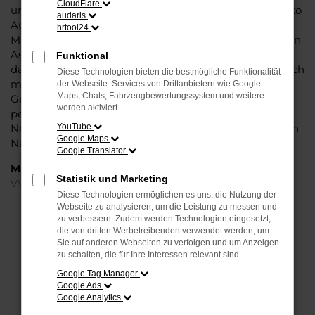
CloudFlare
und die Liebe zum Detail. Hinzu kommt, dass in puncto
audaris
Ausstattung in dieser Fahrzeugklasse regelrecht
hrtool24
Maßstäbe gesetzt werden, was sich vor allem in Sachen
Assistenzsysteme und Sicherheit widerspiegelt. Und
Funktional
dann ist da noch das Design, dass Kenner sprichwörtlich
Diese Technologien bieten die bestmögliche Funktionalität
mit der Zunge schnalzen lässt. In kurzen Worten: für
der Webseite. Services von Drittanbietern wie Google
Maps, Chats, Fahrzeugbewertungssystem und weitere
Gütersloh ist eijn VW Tiguan Jahreswagen eine
werden aktiviert.
perfekte Wahl, alldieweil Sie gegenüber einem
Neuwagen erheblich an Geld sparen und einen soliden
YouTube
Google Maps
Nachlass bzw. Rabatt erhalten.
Google Translator
Marken
Statistik und Marketing
VW
Diese Technologien ermöglichen es uns, die Nutzung der
Webseite zu analysieren, um die Leistung zu messen und
FEHLER: NETWORK ERROR
zu verbessern. Zudem werden Technologien eingesetzt,
die von dritten Werbetreibenden verwendet werden, um
Sie auf anderen Webseiten zu verfolgen und um Anzeigen
Beim Laden ist ein Fehler aufgetreten.
zu schalten, die für Ihre Interessen relevant sind.
Hier sind ein paar Tipps, die dir helfen können:
Google Tag Manager
Google Ads
Überprüfe deine Firewall und deine
Google Analytics
Internetverbindung.