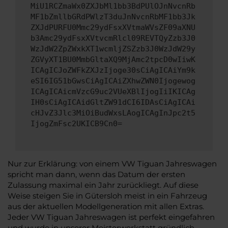
MiU1RCZmaWx0ZXJbMl1bb3BdPUlOJnNvcnRb
MF1bZmllbGRdPWlzT3duJnNvcnRbMF1bb3Jk
ZXJdPURFU0Mmc29ydFsxXVtmaWVsZF09aXNU
b3Amc29ydFsxXVtvcmRlcl09REVTQyZzb3J0
WzJdW2ZpZWxkXT1wcmljZSZzb3J0WzJdW29y
ZGVyXT1BU0MmbGltaXQ9MjAmc2tpcD0wIiwK
ICAgICJoZWFkZXJzIjoge30sCiAgICAiYm9k
eSI6IG51bGwsCiAgICAiZXhwZWN0Ijogewog
ICAgICAicmVzcG9uc2VUeXBlIjogIiIKICAg
IH0sCiAgICAidGltZW91dCI6IDAsCiAgICAi
cHJvZ3Jlc3MiOiBudWxsLAogICAgInJpc2t5
IjogZmFsc2UKICB9Cn0=
Nur zur Erklärung: von einem VW Tiguan Jahreswagen
spricht man dann, wenn das Datum der ersten
Zulassung maximal ein Jahr zurückliegt. Auf diese
Weise steigen Sie in Gütersloh meist in ein Fahrzeug
aus der aktuellen Modellgeneration mit allen Extras.
Jeder VW Tiguan Jahreswagen ist perfekt eingefahren
und wurde in unserer Meisterwerkstatt gründlich