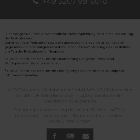
+49 5207 99166-0
Ehemaliger Neupreis (Unverbindliche Preisempfehlung des Herstellers am Tag
1
der Erstzulassung).
Der errechnete Preisvorteil sowie die angegebene Ersparnis errechnet sich
gegenüber der ehemaligen unverbindlichen Preisempfehlung des Herstellers
am Tag der Erstzulassung (Neupreis).
2
Hierbei handelt es sich um ein Finanzierungs-Angebot. Preise sind
Bruttopreise. Irrtümer vorbehalten.
3
Hierbei handelt es sich um ein Leasing-Angebot. Preise sind Bruttopreise.
Irrtümer vorbehalten.
© 2026 Autohaus Steinböhmer GmbH & Co. KG | Jöllenbecker
Str. 325 | DE-33613 Bielefeld | info@steinboehmer.de |
Webdesign by audaris.de
Einladung zur Vorstellung des neuen ID. Polo
AGB´s
Impressum
Datenschutz
Barrierefreiheit
Azubis
Cookie Einstellungen