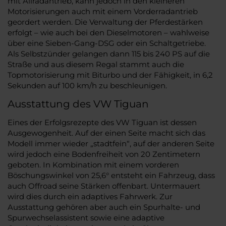
mit Allradantrieb, kann jedoch in den kleineren
Motorisierungen auch mit einem Vorderradantrieb
geordert werden. Die Verwaltung der Pferdestärken
erfolgt – wie auch bei den Dieselmotoren – wahlweise
über eine Sieben-Gang-DSG oder ein Schaltgetriebe.
Als Selbstzünder gelangen dann 115 bis 240 PS auf die
Straße und aus diesem Regal stammt auch die
Topmotorisierung mit Biturbo und der Fähigkeit, in 6,2
Sekunden auf 100 km/h zu beschleunigen.
Ausstattung des VW Tiguan
Eines der Erfolgsrezepte des VW Tiguan ist dessen
Ausgewogenheit. Auf der einen Seite macht sich das
Modell immer wieder „stadtfein“, auf der anderen Seite
wird jedoch eine Bodenfreiheit von 20 Zentimetern
geboten. In Kombination mit einem vorderen
Böschungswinkel von 25,6° entsteht ein Fahrzeug, dass
auch Offroad seine Stärken offenbart. Untermauert
wird dies durch ein adaptives Fahrwerk. Zur
Ausstattung gehören aber auch ein Spurhalte- und
Spurwechselassistent sowie eine adaptive