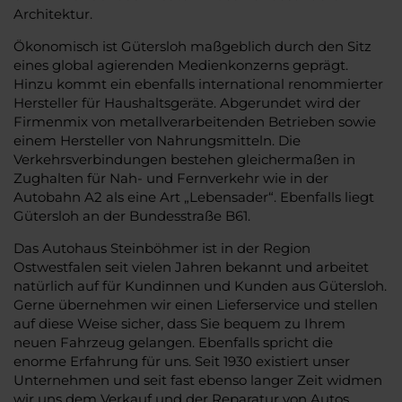
Architektur.
Ökonomisch ist Gütersloh maßgeblich durch den Sitz
eines global agierenden Medienkonzerns geprägt.
Hinzu kommt ein ebenfalls international renommierter
Hersteller für Haushaltsgeräte. Abgerundet wird der
Firmenmix von metallverarbeitenden Betrieben sowie
einem Hersteller von Nahrungsmitteln. Die
Verkehrsverbindungen bestehen gleichermaßen in
Zughalten für Nah- und Fernverkehr wie in der
Autobahn A2 als eine Art „Lebensader“. Ebenfalls liegt
Gütersloh an der Bundesstraße B61.
Das Autohaus Steinböhmer ist in der Region
Ostwestfalen seit vielen Jahren bekannt und arbeitet
natürlich auf für Kundinnen und Kunden aus Gütersloh.
Gerne übernehmen wir einen Lieferservice und stellen
auf diese Weise sicher, dass Sie bequem zu Ihrem
neuen Fahrzeug gelangen. Ebenfalls spricht die
enorme Erfahrung für uns. Seit 1930 existiert unser
Unternehmen und seit fast ebenso langer Zeit widmen
wir uns dem Verkauf und der Reparatur von Autos.