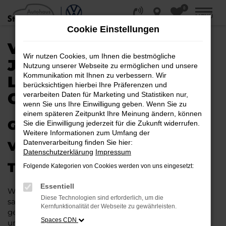
0
Zum
MENÜ
Hauptinhalt
Cookie Einstellungen
springen
VW TIGUAN
Wir nutzen Cookies, um Ihnen die bestmögliche
JAHRESWAGEN |
Nutzung unserer Webseite zu ermöglichen und unsere
Kommunikation mit Ihnen zu verbessern. Wir
LIEFERSERVICE NACH
berücksichtigen hierbei Ihre Präferenzen und
GÜTERSLOH
verarbeiten Daten für Marketing und Statistiken nur,
wenn Sie uns Ihre Einwilligung geben. Wenn Sie zu
einem späteren Zeitpunkt Ihre Meinung ändern, können
GAS GEBEN IN GÜTERSLOH –
Sie die Einwilligung jederzeit für die Zukunft widerrufen.
Weitere Informationen zum Umfang der
Datenverarbeitung finden Sie hier:
VIELLEICHT BALD IM VW
Datenschutzerklärung
Impressum
TIGUAN JAHRESWAGEN
Folgende Kategorien von Cookies werden von uns eingesetzt:
Essentiell
Wer Argumente für einen VW Tiguan Jahreswagen
Diese Technologien sind erforderlich, um die
sammelt, wird schnell fündig. Das Fahrzeug ist wie
Kernfunktionalität der Webseite zu gewährleisten.
geschaffen für Fahrten in Gütersloh und Umgebung
Spaces CDN
und überzeugt durch seine erstklassige Verarbeitung