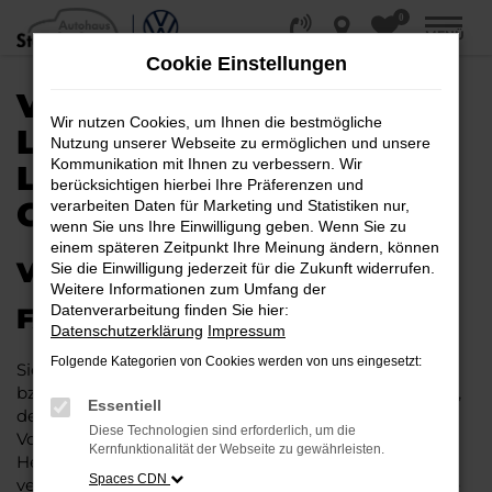
0
Zum
MENÜ
Hauptinhalt
Cookie Einstellungen
springen
VW TIGUAN KAUFEN,
Wir nutzen Cookies, um Ihnen die bestmögliche
LEASEN, FINANZIEREN |
Nutzung unserer Webseite zu ermöglichen und unsere
Kommunikation mit Ihnen zu verbessern. Wir
LIEFERSERVICE NACH
berücksichtigen hierbei Ihre Präferenzen und
GÜTERSLOH
verarbeiten Daten für Marketing und Statistiken nur,
wenn Sie uns Ihre Einwilligung geben. Wenn Sie zu
einem späteren Zeitpunkt Ihre Meinung ändern, können
VW TIGUAN – IHR PERFEKTES
Sie die Einwilligung jederzeit für die Zukunft widerrufen.
Weitere Informationen zum Umfang der
Datenverarbeitung finden Sie hier:
FAHRZEUG FÜR GÜTERSLOH
Datenschutzerklärung
Impressum
Folgende Kategorien von Cookies werden von uns eingesetzt:
Sie möchten in Gütersloh und Umgebung mobil sein
bzw. mobil bleiben. Unser Vorschlag ist ein VW Tiguan,
Essentiell
denn dieses Fahrzeug vereint eine ganze Reihe an
Diese Technologien sind erforderlich, um die
Vorzügen. Da ist zunächst einmal die Tradition des
Kernfunktionalität der Webseite zu gewährleisten.
Herstellers. Ein VW Tiguan für Gütersloh ist perfekt
Spaces CDN
verarbeitet und auf Langlebigkeit ausgelegt. Auf diese