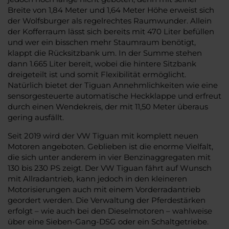
Breite von 1,84 Meter und 1,64 Meter Höhe erweist sich
der Wolfsburger als regelrechtes Raumwunder. Allein
der Kofferraum lässt sich bereits mit 470 Liter befüllen
und wer ein bisschen mehr Staumraum benötigt,
klappt die Rücksitzbank um. In der Summe stehen
dann 1.665 Liter bereit, wobei die hintere Sitzbank
dreigeteilt ist und somit Flexibilität ermöglicht.
Natürlich bietet der Tiguan Annehmlichkeiten wie eine
sensorgesteuerte automatische Heckklappe und erfreut
durch einen Wendekreis, der mit 11,50 Meter überaus
gering ausfällt.
Seit 2019 wird der VW Tiguan mit komplett neuen
Motoren angeboten. Geblieben ist die enorme Vielfalt,
die sich unter anderem in vier Benzinaggregaten mit
130 bis 230 PS zeigt. Der VW Tiguan fährt auf Wunsch
mit Allradantrieb, kann jedoch in den kleineren
Motorisierungen auch mit einem Vorderradantrieb
geordert werden. Die Verwaltung der Pferdestärken
erfolgt – wie auch bei den Dieselmotoren – wahlweise
über eine Sieben-Gang-DSG oder ein Schaltgetriebe.