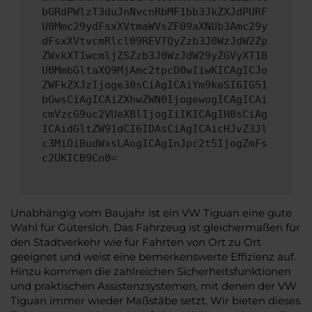
bGRdPWlzT3duJnNvcnRbMF1bb3JkZXJdPURF
U0Mmc29ydFsxXVtmaWVsZF09aXNUb3Amc29y
dFsxXVtvcmRlcl09REVTQyZzb3J0WzJdW2Zp
ZWxkXT1wcmljZSZzb3J0WzJdW29yZGVyXT1B
U0MmbGltaXQ9MjAmc2tpcD0wIiwKICAgICJo
ZWFkZXJzIjoge30sCiAgICAiYm9keSI6IG51
bGwsCiAgICAiZXhwZWN0IjogewogICAgICAi
cmVzcG9uc2VUeXBlIjogIiIKICAgIH0sCiAg
ICAidGltZW91dCI6IDAsCiAgICAicHJvZ3Jl
c3MiOiBudWxsLAogICAgInJpc2t5IjogZmFs
c2UKICB9Cn0=
Unabhängig vom Baujahr ist ein VW Tiguan eine gute
Wahl für Gütersloh. Das Fahrzeug ist gleichermaßen für
den Stadtverkehr wie für Fahrten von Ort zu Ort
geeignet und weist eine bemerkenswerte Effizienz auf.
Hinzu kommen die zahlreichen Sicherheitsfunktionen
und praktischen Assistenzsystemen, mit denen der VW
Tiguan immer wieder Maßstäbe setzt. Wir bieten dieses