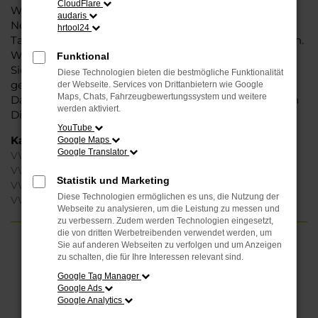
CloudFlare
Weise können Sie unbedenklich sowohl einen
audaris
Neuwagen als auch einen Gebrauchten, sowohl eine
hrtool24
Tageszulassung als auch einen Jahreswagen erwerben.
Wenn Sie sich für Steinböhmer entscheiden, erhalten
Funktional
Sie einen erheblichen Nachlass bzw. Rabatt und
Diese Technologien bieten die bestmögliche Funktionalität
genießen zudem einen außergewöhnlichen Service.
der Webseite. Services von Drittanbietern wie Google
Maps, Chats, Fahrzeugbewertungssystem und weitere
Das beginnt bei der Beratung und setzt sich mit vielen
werden aktiviert.
Dienstleistungen unserer Meisterwerkstatt fort.
YouTube
Kategorie
Google Maps
Google Translator
VW Tiguan Jahreswagen Gütersloh
VW Tiguan Gebrauchtwagen Gütersloh
Statistik und Marketing
VW Tiguan Gütersloh
Diese Technologien ermöglichen es uns, die Nutzung der
VW Tiguan Neuwagen Gütersloh
Webseite zu analysieren, um die Leistung zu messen und
zu verbessern. Zudem werden Technologien eingesetzt,
die von dritten Werbetreibenden verwendet werden, um
Sie auf anderen Webseiten zu verfolgen und um Anzeigen
FEHLER: NETWORK ERROR
zu schalten, die für Ihre Interessen relevant sind.
Google Tag Manager
Beim Laden ist ein Fehler aufgetreten.
Google Ads
Hier sind ein paar Tipps, die dir helfen können:
Google Analytics