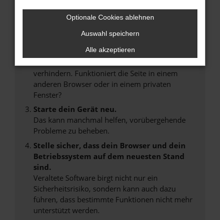
Internetverbindung.
Laden andere Webseiten, zum Beispiel deine
Optionale Cookies ablehnen
Suchmaschine?
Auswahl speichern
Prüfe deine Browsererweiterungen.
Alle akzeptieren
Manche Erweiterungen, wie Werbeblocker,
können das Laden bestimmter Seiten
verhindern. Funktioniert die Seite in einem
anderen Browser oder in einem privaten
Fenster?
Starte dein Gerät neu.
Das kann manchmal helfen, vorübergehende
Probleme zu beheben.
Stelle sicher, dass dein Browser und dein
Betriebssystem auf dem neuesten Stand
sind.
Veraltete Software birgt nicht nur ein
Sicherheitsrisiko, sondern kann auch dazu
führen, dass bestimmte Funktionen nicht mehr
unterstützt werden.