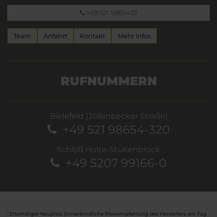
+49 521-9865432
Team
Anfahrt
Kontakt
Mehr Infos
RUFNUMMERN
Bielefeld (Jöllenbecker Straße)
+49 521 98654-320
Schloß Holte-Stukenbrock
+49 5207 99166-0
Ehemaliger Neupreis (Unverbindliche Preisempfehlung des Herstellers am Tag
1