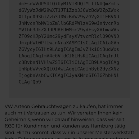
dmFsdWVdPSU1QiUyMlVTRUQlMjIlNUQmZmls
dGVyWzJdW29wXT1JTiZzb3J0WzBdW2ZpZWxk
XT1pc093biZzb3J0WzBdW29yZGVyXT1ERVND
JnNvcnRbMV1bZmllbGRdPWlzVG9wJnNvcnRb
MV1bb3JkZXJdPURFU0Mmc29ydFsyXVtmaWVs
ZF09cHJpY2Umc29ydFsyXVtvcmRlcl09QVND
JmxpbWl0PTIwJnNraXA9MCIsCiAgICAiaGVh
ZGVycyI6IHt9LAogICAgImJvZHkiOiBudWxs
LAogICAgImV4cGVjdCI6IHsKICAgICAgInJl
c3BvbnNlVHlwZSI6ICIiCiAgICB9LAogICAg
InRpbWVvdXQiOiAwLAogICAgInByb2dyZXNz
IjogbnVsbCwKICAgICJyaXNreSI6IGZhbHNl
CiAgfQp9
VW Arteon Gebrauchtwagen zu kaufen, hat immer
auch mit Vertrauen zu tun. Wir verraten Ihnen kein
Geheimnis, wenn wir darauf hinweisen, dass wir seit
1930 für Kundinnen und Kunden aus Hamburg tätig
sind. Hinzu kommt, dass wir in unserer Meisterwerkstatt
jedes Fahrzeug genauestens in Augenschein nehmen