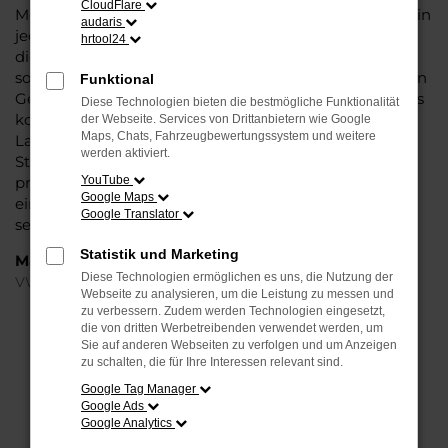
CloudFlare
Modell das Wasser reichen können. Die Qualität steht in
audaris
jeder Modellgeneration außer Frage. Hinzu kommen
hrtool24
die vielfältigen Möglichkeiten einer Individualisierung
sowie die zahlreichen Assistenzsysteme. Ein VW Arteon
Funktional
Gebrauchtwagen für Hamburg ist ein Fahrzeug, wie es
Diese Technologien bieten die bestmögliche Funktionalität
kompletter nicht sein könnte und überzeugt durch
der Webseite. Services von Drittanbietern wie Google
Maps, Chats, Fahrzeugbewertungssystem und weitere
Langlebigkeit und einen sehr soliden Werterhalt. Bei
werden aktiviert.
Steinböhmer kommt hinzu, dass Sie sich über einen
preislichen Nachlass freuen dürfen und beim Kauf auf
YouTube
Google Maps
ein Unternehmen mit mehr als 80 Jahren Erfahrung
Google Translator
setzen.
Statistik und Marketing
Marken
Diese Technologien ermöglichen es uns, die Nutzung der
VW
Webseite zu analysieren, um die Leistung zu messen und
zu verbessern. Zudem werden Technologien eingesetzt,
die von dritten Werbetreibenden verwendet werden, um
FEHLER: NETWORK ERROR
Sie auf anderen Webseiten zu verfolgen und um Anzeigen
zu schalten, die für Ihre Interessen relevant sind.
Beim Laden ist ein Fehler aufgetreten.
Google Tag Manager
Hier sind ein paar Tipps, die dir helfen können:
Google Ads
Google Analytics
Überprüfe deine Firewall und deine