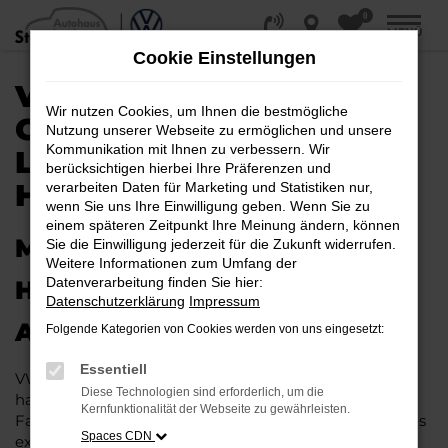
0
Zum
MENÜ
Hauptinhalt
Cookie Einstellungen
springen
VW ARTEON
Wir nutzen Cookies, um Ihnen die bestmögliche
GEBRAUCHTWAGEN |
Nutzung unserer Webseite zu ermöglichen und unsere
Kommunikation mit Ihnen zu verbessern. Wir
LIEFERSERVICE NACH
berücksichtigen hierbei Ihre Präferenzen und
HAMBURG
verarbeiten Daten für Marketing und Statistiken nur,
wenn Sie uns Ihre Einwilligung geben. Wenn Sie zu
einem späteren Zeitpunkt Ihre Meinung ändern, können
MIT RABATT DURCH
Sie die Einwilligung jederzeit für die Zukunft widerrufen.
Weitere Informationen zum Umfang der
Datenverarbeitung finden Sie hier:
HAMBURG MIT DEM VW
Datenschutzerklärung
Impressum
ARTEON GEBRAUCHTWAGEN
Folgende Kategorien von Cookies werden von uns eingesetzt:
Essentiell
VW Arteon Gebrauchtwagen liegen im Trend und das
Diese Technologien sind erforderlich, um die
hat einen vergleichsweise einfachen Grund. Ob für
Kernfunktionalität der Webseite zu gewährleisten.
Fahrten in und um Hamburg oder längere Strecken: es
Spaces CDN
existieren schlichtweg kaum Fahrzeuge, die diesem