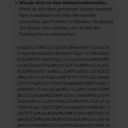
Wende dich an den Webseitenbetreiber.
Wenn du alle oben genannten Schritte versucht
hast, kontaktiere uns bitte. Wir werden
versuchen, das Problem zu beheben. Du kannst
uns diesen Text schicken, um uns bei der
Fehlersuche zu unterstützen:
ewogICJuYW1lIjogIk5ldHdvcmtFcnJvciIs
CiAgImNvbmZpZyI6IHsKICAgICJtZXRob2Qi
OiAiR0VUIiwKICAgICJ1cmwiOiAiaHR0cHM6
Ly9hcGkueC5ha3MtcHJvZC5hdWRhcmlzLm5l
dC92MS9jbGllbnRzLzIxMTIvd2Vic2l0ZS12
ZWhpY2xlcz93ZWJzaXRlPTVlYTFlODZiNmQx
ZTU2YTUwMzZiY2VkYSZmaWx0ZXJbMF1bZmll
bGRdPWlzT3duJmZpbHRlclswXVt2YWx1ZV09
dHJ1ZSZmaWx0ZXJbMV1bZmllbGRdPW1vZGVs
JmZpbHRlclsxXVt2YWx1ZV09JTVCJTdCJTIy
YXVkYXJpc19pZCUyMiUzQSUyMjViODNlMzc3
OGE5YTUyMzAyNTAwMWI4MCUyMiU3RCU1RCZm
aWx0ZXJbMV1bb3BdPUlOJmZpbHRlclsyXVtm
aWVsZF09dXNhZ2VTdGF0ZSZmaWx0ZXJbMl1b