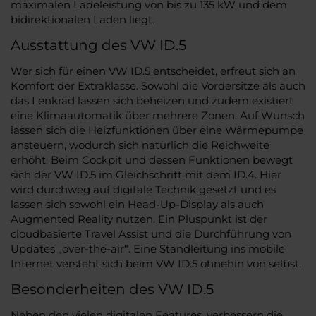
maximalen Ladeleistung von bis zu 135 kW und dem
bidirektionalen Laden liegt.
Ausstattung des VW ID.5
Wer sich für einen VW ID.5 entscheidet, erfreut sich an
Komfort der Extraklasse. Sowohl die Vordersitze als auch
das Lenkrad lassen sich beheizen und zudem existiert
eine Klimaautomatik über mehrere Zonen. Auf Wunsch
lassen sich die Heizfunktionen über eine Wärmepumpe
ansteuern, wodurch sich natürlich die Reichweite
erhöht. Beim Cockpit und dessen Funktionen bewegt
sich der VW ID.5 im Gleichschritt mit dem ID.4. Hier
wird durchweg auf digitale Technik gesetzt und es
lassen sich sowohl ein Head-Up-Display als auch
Augmented Reality nutzen. Ein Pluspunkt ist der
cloudbasierte Travel Assist und die Durchführung von
Updates „over-the-air“. Eine Standleitung ins mobile
Internet versteht sich beim VW ID.5 ohnehin von selbst.
Besonderheiten des VW ID.5
Neben den vielen digitalen Features, verbessern die