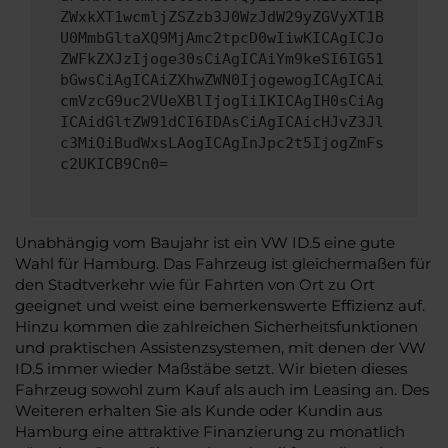
ZWxkXT1wcmljZSZzb3J0WzJdW29yZGVyXT1B
U0MmbGltaXQ9MjAmc2tpcD0wIiwKICAgICJo
ZWFkZXJzIjoge30sCiAgICAiYm9keSI6IG51
bGwsCiAgICAiZXhwZWN0IjogewogICAgICAi
cmVzcG9uc2VUeXBlIjogIiIKICAgIH0sCiAg
ICAidGltZW91dCI6IDAsCiAgICAicHJvZ3Jl
c3MiOiBudWxsLAogICAgInJpc2t5IjogZmFs
c2UKICB9Cn0=
Unabhängig vom Baujahr ist ein VW ID.5 eine gute
Wahl für Hamburg. Das Fahrzeug ist gleichermaßen für
den Stadtverkehr wie für Fahrten von Ort zu Ort
geeignet und weist eine bemerkenswerte Effizienz auf.
Hinzu kommen die zahlreichen Sicherheitsfunktionen
und praktischen Assistenzsystemen, mit denen der VW
ID.5 immer wieder Maßstäbe setzt. Wir bieten dieses
Fahrzeug sowohl zum Kauf als auch im Leasing an. Des
Weiteren erhalten Sie als Kunde oder Kundin aus
Hamburg eine attraktive Finanzierung zu monatlich