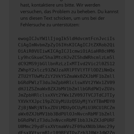
hast, kontaktiere uns bitte. Wir werden
versuchen, das Problem zu beheben. Du kannst
uns diesen Text schicken, um uns bei der
Fehlersuche zu unterstützen:
ewogICJuYW1lIjogIk5ldHdvcmtFcnJvciIs
CiAgImNvbmZpZyI6IHsKICAgICJtZXRob2Qi
OiAiR0VUIiwKICAgICJ1cmwiOiAiaHR0cHM6
Ly9hcGkueC5ha3MtcHJvZC5hdWRhcmlzLm5l
dC92MS9jbGllbnRzLzIxMTIvd2Vic2l0ZS12
ZWhpY2xlcz93ZWJzaXRlPTVlYTFlODZiNmQx
ZTU2YTUwMzZiY2VkYSZmaWx0ZXJbMF1bZmll
bGRdPWlzT3duJmZpbHRlclswXVt2YWx1ZV09
dHJ1ZSZmaWx0ZXJbMV1bZmllbGRdPW1vZGVs
JmZpbHRlclsxXVt2YWx1ZV09JTVCJTdCJTIy
YXVkYXJpc19pZCUyMiUzQSUyMjYxYTBmMDY0
ZjBjNWRjNTkxZDViMDUyOCUyMiU3RCU1RCZm
aWx0ZXJbMV1bb3BdPUlOJnNvcnRbMF1bZmll
bGRdPWlzT3duJnNvcnRbMF1bb3JkZXJdPURF
U0Mmc29ydFsxXVtmaWVsZF09aXNUb3Amc29y
dFsxXVtvcmRlcl09REVTQyZzb3J0WzJdW2Zp