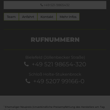
+49 521-9865432
Team
Anfahrt
Kontakt
Mehr Infos
RUFNUMMERN
Bielefeld (Jöllenbecker Straße)
+49 521 98654-320
Schloß Holte-Stukenbrock
+49 5207 99166-0
Ehemaliger Neupreis (Unverbindliche Preisempfehlung des Herstellers am Tag
1