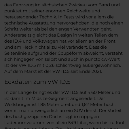
das Fahrzeug im sächsischen Zwickau vom Band und
punktet mit seiner enormen Reichweite und
herausragender Technik. In Tests wird vor allem die
technische Ausstattung hervorgehoben, die noch einen
Schritt weiter als bei den engen Verwandten geht.
Andererseits gleicht das Design in weiten Teilen dem
des ID.4 und Volkswagen hat vor allem an der Front
und am Heck nicht allzu viel verändert. Dass die
Seitenlinie aufgrund der Coupéform abweicht, versteht
sich hingegen von selbst und auch in puncto cw-Wert
ist der VW ID.5 mit 0,26 schlichtweg außergewöhnlich.
Auf dem Markt ist der VW ID.5 seit Ende 2021.
Eckdaten zum VW ID.5
In der Länge bringt es der VW ID.5 auf 4,60 Meter und
ist damit im Midsize-Segment angesiedelt. Der
Wolfsburger ist 1,85 Meter breit und 1,62 Meter hoch,
womit man unweigerlich an ein SUV denkt. Der Vorteil
des hochgezogenen Dachs liegt im üppigen
Laderaumvolumen von allein 549 Liter, wenn bis zu fünf
Erwachsene mitfahren. Das Umklappen der hinteren