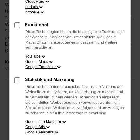
CloudFlare
Weise können Sie unbedenklich sowohl einen
audaris
Neuwagen als auch einen Gebrauchten, sowohl eine
hrtool24
Tageszulassung als auch einen Jahreswagen erwerben.
Wenn Sie sich für Steinböhmer entscheiden, erhalten
Funktional
Sie einen erheblichen Nachlass bzw. Rabatt und
Diese Technologien bieten die bestmögliche Funktionalität
genießen zudem einen außergewöhnlichen Service.
der Webseite. Services von Drittanbietern wie Google
Maps, Chats, Fahrzeugbewertungssystem und weitere
Das beginnt bei der Beratung und setzt sich mit vielen
werden aktiviert.
Dienstleistungen unserer Meisterwerkstatt fort.
YouTube
Kategorie
Google Maps
Google Translator
VW ID.5 Neuwagen Hamburg
Statistik und Marketing
Diese Technologien ermöglichen es uns, die Nutzung der
FEHLER: NETWORK ERROR
Webseite zu analysieren, um die Leistung zu messen und
zu verbessern. Zudem werden Technologien eingesetzt,
die von dritten Werbetreibenden verwendet werden, um
Beim Laden ist ein Fehler aufgetreten.
Sie auf anderen Webseiten zu verfolgen und um Anzeigen
Hier sind ein paar Tipps, die dir helfen können:
zu schalten, die für Ihre Interessen relevant sind.
Google Tag Manager
Überprüfe deine Firewall und deine
Google Ads
Internetverbindung.
Google Analytics
Laden andere Webseiten, zum Beispiel deine