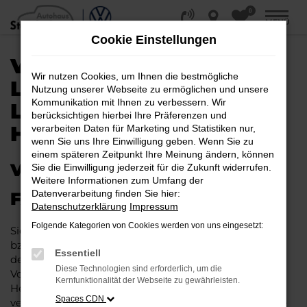
0
Zum
MENÜ
Hauptinhalt
Cookie Einstellungen
springen
VW ID.5 KAUFEN,
Wir nutzen Cookies, um Ihnen die bestmögliche
LEASEN, FINANZIEREN |
Nutzung unserer Webseite zu ermöglichen und unsere
Kommunikation mit Ihnen zu verbessern. Wir
LIEFERSERVICE NACH
berücksichtigen hierbei Ihre Präferenzen und
HAMBURG
verarbeiten Daten für Marketing und Statistiken nur,
wenn Sie uns Ihre Einwilligung geben. Wenn Sie zu
einem späteren Zeitpunkt Ihre Meinung ändern, können
VW ID.5 – IHR PERFEKTES
Sie die Einwilligung jederzeit für die Zukunft widerrufen.
Weitere Informationen zum Umfang der
Datenverarbeitung finden Sie hier:
FAHRZEUG FÜR HAMBURG
Datenschutzerklärung
Impressum
Folgende Kategorien von Cookies werden von uns eingesetzt:
Sie möchten in Hamburg und Umgebung mobil sein
bzw. mobil bleiben. Unser Vorschlag ist ein VW ID.5,
Essentiell
denn dieses Fahrzeug vereint eine ganze Reihe an
Diese Technologien sind erforderlich, um die
Vorzügen. Da ist zunächst einmal die Tradition des
Kernfunktionalität der Webseite zu gewährleisten.
Herstellers. Ein VW ID.5 für Hamburg ist perfekt
Spaces CDN
verarbeitet und auf Langlebigkeit ausgelegt. Auf diese