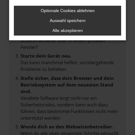
Suchmaschine?
Optionale Cookies ablehnen
Prüfe deine Browsererweiterungen.
Manche Erweiterungen, wie Werbeblocker,
Auswahl speichern
können das Laden bestimmter Seiten
Alle akzeptieren
verhindern. Funktioniert die Seite in einem
anderen Browser oder in einem privaten
Fenster?
Starte dein Gerät neu.
Das kann manchmal helfen, vorübergehende
Probleme zu beheben.
Stelle sicher, dass dein Browser und dein
Betriebssystem auf dem neuesten Stand
sind.
Veraltete Software birgt nicht nur ein
Sicherheitsrisiko, sondern kann auch dazu
führen, dass bestimmte Funktionen nicht mehr
unterstützt werden.
Wende dich an den Webseitenbetreiber.
Wenn du alle oben genannten Schritte versucht