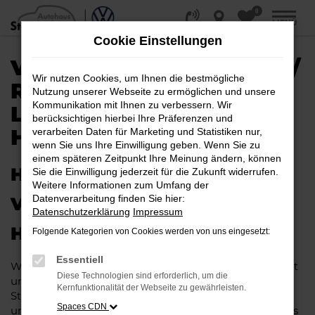
0
Zum
MENÜ
Hauptinhalt
Cookie Einstellungen
springen
VW ID.7 EU-NEUWAGEN /
Wir nutzen Cookies, um Ihnen die bestmögliche
REIMPORT |
Nutzung unserer Webseite zu ermöglichen und unsere
Kommunikation mit Ihnen zu verbessern. Wir
LIEFERSERVICE NACH
berücksichtigen hierbei Ihre Präferenzen und
HAMBURG
verarbeiten Daten für Marketing und Statistiken nur,
wenn Sie uns Ihre Einwilligung geben. Wenn Sie zu
einem späteren Zeitpunkt Ihre Meinung ändern, können
HERAUSRAGENDE QUALITÄT:
Sie die Einwilligung jederzeit für die Zukunft widerrufen.
Weitere Informationen zum Umfang der
Datenverarbeitung finden Sie hier:
VW ID.7 EU-NEUWAGEN FÜR
Datenschutzerklärung
Impressum
HAMBURG
Folgende Kategorien von Cookies werden von uns eingesetzt:
Essentiell
Wer in puncto Qualität keinerlei Kompromisse eingeht
Diese Technologien sind erforderlich, um die
und bei Fahrten durch Hamburg auf dem neuesten
Kernfunktionalität der Webseite zu gewährleisten.
Stand der Automobiltechnik sein möchte, landet
Spaces CDN
unweigerlich bei einem VW ID.7 EU-Neuwagen. Dieses