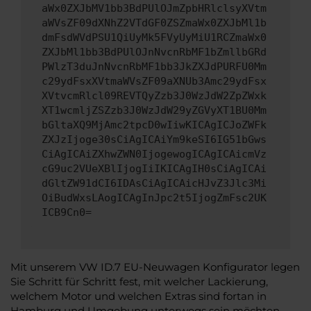
aWx0ZXJbMV1bb3BdPUlOJmZpbHRlclsyXVtm
aWVsZF09dXNhZ2VTdGF0ZSZmaWx0ZXJbMl1b
dmFsdWVdPSU1QiUyMk5FVyUyMiU1RCZmaWx0
ZXJbMl1bb3BdPUlOJnNvcnRbMF1bZmllbGRd
PWlzT3duJnNvcnRbMF1bb3JkZXJdPURFU0Mm
c29ydFsxXVtmaWVsZF09aXNUb3Amc29ydFsx
XVtvcmRlcl09REVTQyZzb3J0WzJdW2ZpZWxk
XT1wcmljZSZzb3J0WzJdW29yZGVyXT1BU0Mm
bGltaXQ9MjAmc2tpcD0wIiwKICAgICJoZWFk
ZXJzIjoge30sCiAgICAiYm9keSI6IG51bGws
CiAgICAiZXhwZWN0IjogewogICAgICAicmVz
cG9uc2VUeXBlIjogIiIKICAgIH0sCiAgICAi
dGltZW91dCI6IDAsCiAgICAicHJvZ3Jlc3Mi
OiBudWxsLAogICAgInJpc2t5IjogZmFsc2UK
ICB9Cn0=
Mit unserem VW ID.7 EU-Neuwagen Konfigurator legen
Sie Schritt für Schritt fest, mit welcher Lackierung,
welchem Motor und welchen Extras sind fortan in
Hamburg und Umgebung unterwegs sein möchten.