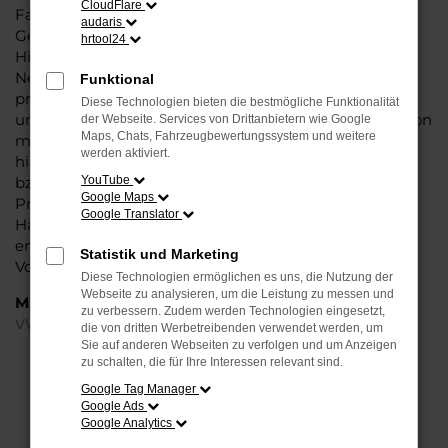
CloudFlare
Fahrzeug überzeugt vor allem in der aktuellen
audaris
Generation in den Vergleichstests und gilt in vielerlei
hrtool24
Hinsicht als Trendsetter. Wenn Sie Ihren VW ID.7 EU-
Neuwagen für Hamburg bei Steinböhmer kaufen,
Funktional
profitieren Sie gleich mehrfach. So bieten wir einen
Diese Technologien bieten die bestmögliche Funktionalität
umfangreichen Service und bringen eine Erfahrung von
der Webseite. Services von Drittanbietern wie Google
Maps, Chats, Fahrzeugbewertungssystem und weitere
mehr als 80 Jahren in die Beratung mit ein. Darüber
werden aktiviert.
hinaus sichern Sie sich bei jedem Kauf einen Rabatt
bzw. Nachlass, der teilweise im zweistelligen
YouTube
Google Maps
Prozentbereich liegt. VW ID.7 EU-Neuwagen für
Google Translator
Hamburg sind bei uns auch im Leasing zu haben und
entsprechend zu 100 Prozent Ihren individuellen
Statistik und Marketing
Vorstellungen.
Diese Technologien ermöglichen es uns, die Nutzung der
Webseite zu analysieren, um die Leistung zu messen und
Marken
zu verbessern. Zudem werden Technologien eingesetzt,
VW
die von dritten Werbetreibenden verwendet werden, um
Sie auf anderen Webseiten zu verfolgen und um Anzeigen
zu schalten, die für Ihre Interessen relevant sind.
FEHLER: NETWORK ERROR
Google Tag Manager
Google Ads
Beim Laden ist ein Fehler aufgetreten.
Google Analytics
Hier sind ein paar Tipps, die dir helfen können: