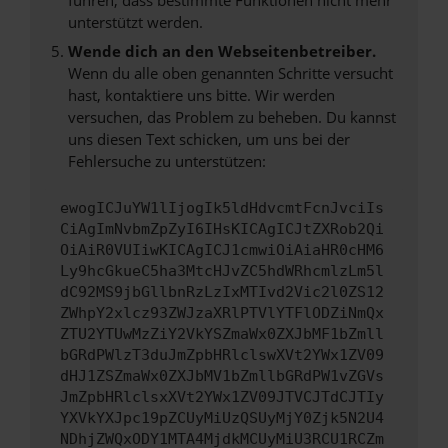
unterstützt werden.
Wende dich an den Webseitenbetreiber.
Wenn du alle oben genannten Schritte versucht
hast, kontaktiere uns bitte. Wir werden
versuchen, das Problem zu beheben. Du kannst
uns diesen Text schicken, um uns bei der
Fehlersuche zu unterstützen:
ewogICJuYW1lIjogIk5ldHdvcmtFcnJvciIs
CiAgImNvbmZpZyI6IHsKICAgICJtZXRob2Qi
OiAiR0VUIiwKICAgICJ1cmwiOiAiaHR0cHM6
Ly9hcGkueC5ha3MtcHJvZC5hdWRhcmlzLm5l
dC92MS9jbGllbnRzLzIxMTIvd2Vic2l0ZS12
ZWhpY2xlcz93ZWJzaXRlPTVlYTFlODZiNmQx
ZTU2YTUwMzZiY2VkYSZmaWx0ZXJbMF1bZmll
bGRdPWlzT3duJmZpbHRlclswXVt2YWx1ZV09
dHJ1ZSZmaWx0ZXJbMV1bZmllbGRdPW1vZGVs
JmZpbHRlclsxXVt2YWx1ZV09JTVCJTdCJTIy
YXVkYXJpc19pZCUyMiUzQSUyMjY0Zjk5N2U4
NDhjZWQxODY1MTA4MjdkMCUyMiU3RCU1RCZm