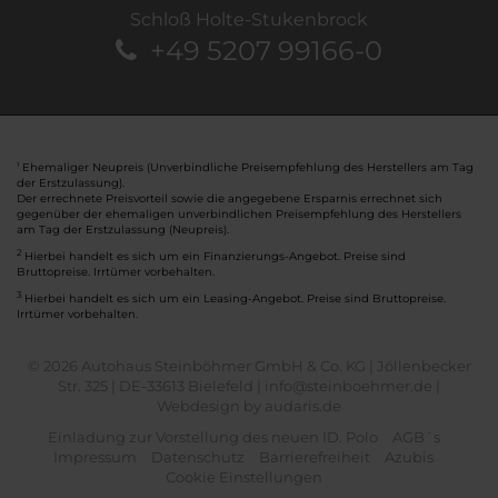
Schloß Holte-Stukenbrock
+49 5207 99166-0
Ehemaliger Neupreis (Unverbindliche Preisempfehlung des Herstellers am Tag
1
der Erstzulassung).
Der errechnete Preisvorteil sowie die angegebene Ersparnis errechnet sich
gegenüber der ehemaligen unverbindlichen Preisempfehlung des Herstellers
am Tag der Erstzulassung (Neupreis).
2
Hierbei handelt es sich um ein Finanzierungs-Angebot. Preise sind
Bruttopreise. Irrtümer vorbehalten.
3
Hierbei handelt es sich um ein Leasing-Angebot. Preise sind Bruttopreise.
Irrtümer vorbehalten.
© 2026 Autohaus Steinböhmer GmbH & Co. KG | Jöllenbecker
Str. 325 | DE-33613 Bielefeld | info@steinboehmer.de |
Webdesign by audaris.de
Einladung zur Vorstellung des neuen ID. Polo
AGB´s
Impressum
Datenschutz
Barrierefreiheit
Azubis
Cookie Einstellungen