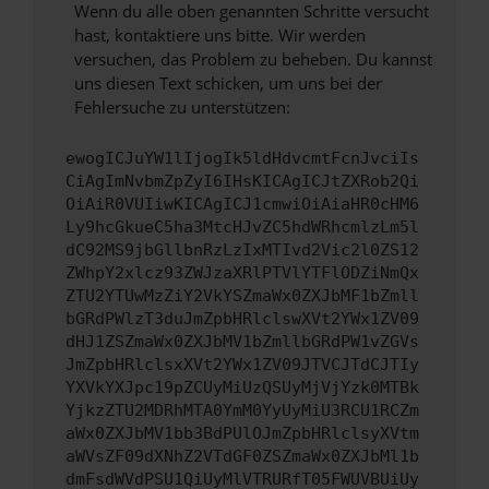
Wenn du alle oben genannten Schritte versucht
hast, kontaktiere uns bitte. Wir werden
versuchen, das Problem zu beheben. Du kannst
uns diesen Text schicken, um uns bei der
Fehlersuche zu unterstützen:
ewogICJuYW1lIjogIk5ldHdvcmtFcnJvciIs
CiAgImNvbmZpZyI6IHsKICAgICJtZXRob2Qi
OiAiR0VUIiwKICAgICJ1cmwiOiAiaHR0cHM6
Ly9hcGkueC5ha3MtcHJvZC5hdWRhcmlzLm5l
dC92MS9jbGllbnRzLzIxMTIvd2Vic2l0ZS12
ZWhpY2xlcz93ZWJzaXRlPTVlYTFlODZiNmQx
ZTU2YTUwMzZiY2VkYSZmaWx0ZXJbMF1bZmll
bGRdPWlzT3duJmZpbHRlclswXVt2YWx1ZV09
dHJ1ZSZmaWx0ZXJbMV1bZmllbGRdPW1vZGVs
JmZpbHRlclsxXVt2YWx1ZV09JTVCJTdCJTIy
YXVkYXJpc19pZCUyMiUzQSUyMjVjYzk0MTBk
YjkzZTU2MDRhMTA0YmM0YyUyMiU3RCU1RCZm
aWx0ZXJbMV1bb3BdPUlOJmZpbHRlclsyXVtm
aWVsZF09dXNhZ2VTdGF0ZSZmaWx0ZXJbMl1b
dmFsdWVdPSU1QiUyMlVTRURfT05FWUVBUiUy