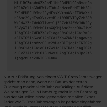
MiU1RCZmaWx0ZXJbMl1bb3BdPUlOJnNvcnRb
MF1bZmllbGRdPWlzT3duJnNvcnRbMF1bb3Jk
ZXJdPURFU0Mmc29ydFsxXVtmaWVsZF09aXNU
b3Amc29ydFsxXVtvcmRlcl09REVTQyZzb3J0
WzJdW2ZpZWxkXT1wcmljZSZzb3J0WzJdW29y
ZGVyXT1BU0MmbGltaXQ9MjAmc2tpcD0wIiwK
ICAgICJoZWFkZXJzIjoge30sCiAgICAiYm9k
eSI6IG51bGwsCiAgICAiZXhwZWN0Ijogewog
ICAgICAicmVzcG9uc2VUeXBlIjogIiIKICAg
IH0sCiAgICAidGltZW91dCI6IDAsCiAgICAi
cHJvZ3Jlc3MiOiBudWxsLAogICAgInJpc2t5
IjogZmFsc2UKICB9Cn0=
Nur zur Erklärung: von einem VW T-Cross Jahreswagen
spricht man dann, wenn das Datum der ersten
Zulassung maximal ein Jahr zurückliegt. Auf diese
Weise steigen Sie in Hamburg meist in ein Fahrzeug
aus der aktuellen Modellgeneration mit allen Extras.
Jeder VW T-Cross Jahreswagen ist perfekt eingefahren
und wurde in unserer Meisterwerkstatt gründlich