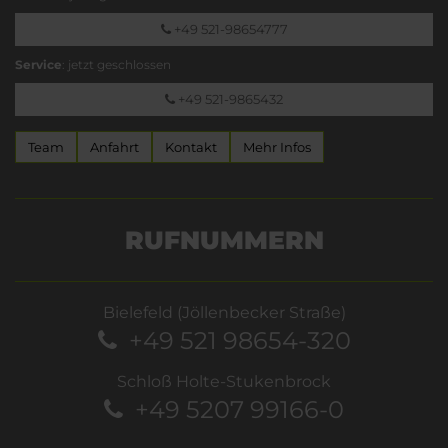
+49 521-98654777
Service
: jetzt geschlossen
+49 521-9865432
Team
Anfahrt
Kontakt
Mehr Infos
RUFNUMMERN
Bielefeld (Jöllenbecker Straße)
+49 521 98654-320
Schloß Holte-Stukenbrock
+49 5207 99166-0