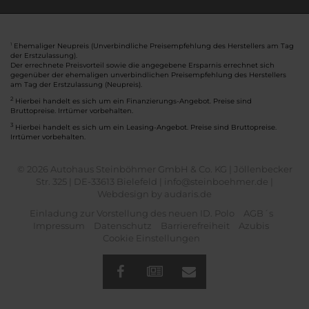
Ehemaliger Neupreis (Unverbindliche Preisempfehlung des Herstellers am Tag
1
der Erstzulassung).
Der errechnete Preisvorteil sowie die angegebene Ersparnis errechnet sich
gegenüber der ehemaligen unverbindlichen Preisempfehlung des Herstellers
am Tag der Erstzulassung (Neupreis).
2
Hierbei handelt es sich um ein Finanzierungs-Angebot. Preise sind
Bruttopreise. Irrtümer vorbehalten.
3
Hierbei handelt es sich um ein Leasing-Angebot. Preise sind Bruttopreise.
Irrtümer vorbehalten.
© 2026 Autohaus Steinböhmer GmbH & Co. KG | Jöllenbecker
Str. 325 | DE-33613 Bielefeld | info@steinboehmer.de |
Webdesign by audaris.de
Einladung zur Vorstellung des neuen ID. Polo
AGB´s
Impressum
Datenschutz
Barrierefreiheit
Azubis
Cookie Einstellungen