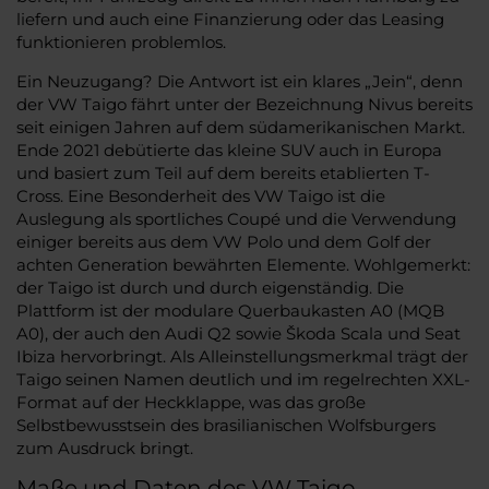
liefern und auch eine Finanzierung oder das Leasing
funktionieren problemlos.
Ein Neuzugang? Die Antwort ist ein klares „Jein“, denn
der VW Taigo fährt unter der Bezeichnung Nivus bereits
seit einigen Jahren auf dem südamerikanischen Markt.
Ende 2021 debütierte das kleine SUV auch in Europa
und basiert zum Teil auf dem bereits etablierten T-
Cross. Eine Besonderheit des VW Taigo ist die
Auslegung als sportliches Coupé und die Verwendung
einiger bereits aus dem VW Polo und dem Golf der
achten Generation bewährten Elemente. Wohlgemerkt:
der Taigo ist durch und durch eigenständig. Die
Plattform ist der modulare Querbaukasten A0 (MQB
A0), der auch den Audi Q2 sowie Škoda Scala und Seat
Ibiza hervorbringt. Als Alleinstellungsmerkmal trägt der
Taigo seinen Namen deutlich und im regelrechten XXL-
Format auf der Heckklappe, was das große
Selbstbewusstsein des brasilianischen Wolfsburgers
zum Ausdruck bringt.
Maße und Daten des VW Taigo