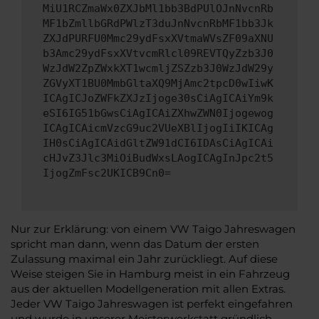
MiU1RCZmaWx0ZXJbMl1bb3BdPUlOJnNvcnRb
MF1bZmllbGRdPWlzT3duJnNvcnRbMF1bb3Jk
ZXJdPURFU0Mmc29ydFsxXVtmaWVsZF09aXNU
b3Amc29ydFsxXVtvcmRlcl09REVTQyZzb3J0
WzJdW2ZpZWxkXT1wcmljZSZzb3J0WzJdW29y
ZGVyXT1BU0MmbGltaXQ9MjAmc2tpcD0wIiwK
ICAgICJoZWFkZXJzIjoge30sCiAgICAiYm9k
eSI6IG51bGwsCiAgICAiZXhwZWN0Ijogewog
ICAgICAicmVzcG9uc2VUeXBlIjogIiIKICAg
IH0sCiAgICAidGltZW91dCI6IDAsCiAgICAi
cHJvZ3Jlc3MiOiBudWxsLAogICAgInJpc2t5
IjogZmFsc2UKICB9Cn0=
Nur zur Erklärung: von einem VW Taigo Jahreswagen
spricht man dann, wenn das Datum der ersten
Zulassung maximal ein Jahr zurückliegt. Auf diese
Weise steigen Sie in Hamburg meist in ein Fahrzeug
aus der aktuellen Modellgeneration mit allen Extras.
Jeder VW Taigo Jahreswagen ist perfekt eingefahren
und wurde in unserer Meisterwerkstatt gründlich