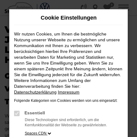
0
Zum
MENÜ
Hauptinhalt
Cookie Einstellungen
springen
VW TAIGO
Wir nutzen Cookies, um Ihnen die bestmögliche
JAHRESWAGEN |
Nutzung unserer Webseite zu ermöglichen und unsere
Kommunikation mit Ihnen zu verbessern. Wir
LIEFERSERVICE NACH
berücksichtigen hierbei Ihre Präferenzen und
HAMBURG
verarbeiten Daten für Marketing und Statistiken nur,
wenn Sie uns Ihre Einwilligung geben. Wenn Sie zu
einem späteren Zeitpunkt Ihre Meinung ändern, können
GAS GEBEN IN HAMBURG –
Sie die Einwilligung jederzeit für die Zukunft widerrufen.
Weitere Informationen zum Umfang der
Datenverarbeitung finden Sie hier:
VIELLEICHT BALD IM VW
Datenschutzerklärung
Impressum
TAIGO JAHRESWAGEN
Folgende Kategorien von Cookies werden von uns eingesetzt:
Essentiell
Wer Argumente für einen VW Taigo Jahreswagen
Diese Technologien sind erforderlich, um die
sammelt, wird schnell fündig. Das Fahrzeug ist wie
Kernfunktionalität der Webseite zu gewährleisten.
geschaffen für Fahrten in Hamburg und Umgebung
Spaces CDN
und überzeugt durch seine erstklassige Verarbeitung