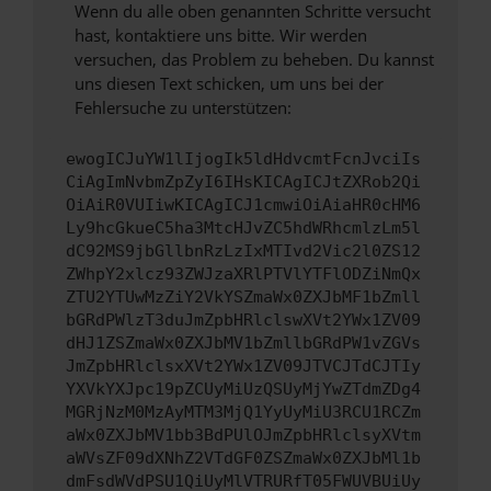
Wenn du alle oben genannten Schritte versucht
hast, kontaktiere uns bitte. Wir werden
versuchen, das Problem zu beheben. Du kannst
uns diesen Text schicken, um uns bei der
Fehlersuche zu unterstützen:
ewogICJuYW1lIjogIk5ldHdvcmtFcnJvciIs
CiAgImNvbmZpZyI6IHsKICAgICJtZXRob2Qi
OiAiR0VUIiwKICAgICJ1cmwiOiAiaHR0cHM6
Ly9hcGkueC5ha3MtcHJvZC5hdWRhcmlzLm5l
dC92MS9jbGllbnRzLzIxMTIvd2Vic2l0ZS12
ZWhpY2xlcz93ZWJzaXRlPTVlYTFlODZiNmQx
ZTU2YTUwMzZiY2VkYSZmaWx0ZXJbMF1bZmll
bGRdPWlzT3duJmZpbHRlclswXVt2YWx1ZV09
dHJ1ZSZmaWx0ZXJbMV1bZmllbGRdPW1vZGVs
JmZpbHRlclsxXVt2YWx1ZV09JTVCJTdCJTIy
YXVkYXJpc19pZCUyMiUzQSUyMjYwZTdmZDg4
MGRjNzM0MzAyMTM3MjQ1YyUyMiU3RCU1RCZm
aWx0ZXJbMV1bb3BdPUlOJmZpbHRlclsyXVtm
aWVsZF09dXNhZ2VTdGF0ZSZmaWx0ZXJbMl1b
dmFsdWVdPSU1QiUyMlVTRURfT05FWUVBUiUy