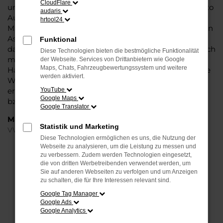
CloudFlare
und die Liebe zum Detail. Hinzu kommt, dass in puncto
audaris
Ausstattung in dieser Fahrzeugklasse regelrecht
hrtool24
Maßstäbe gesetzt werden, was sich vor allem in Sachen
Assistenzsysteme und Sicherheit widerspiegelt. Und
Funktional
dann ist da noch das Design, dass Kenner sprichwörtlich
Diese Technologien bieten die bestmögliche Funktionalität
mit der Zunge schnalzen lässt. In kurzen Worten: für
der Webseite. Services von Drittanbietern wie Google
Maps, Chats, Fahrzeugbewertungssystem und weitere
Hamburg ist eijn VW Taigo Jahreswagen eine perfekte
werden aktiviert.
Wahl, alldieweil Sie gegenüber einem Neuwagen
erheblich an Geld sparen und einen soliden Nachlass
YouTube
Google Maps
bzw. Rabatt erhalten.
Google Translator
Marken
Statistik und Marketing
VW
Diese Technologien ermöglichen es uns, die Nutzung der
Webseite zu analysieren, um die Leistung zu messen und
FEHLER: NETWORK ERROR
zu verbessern. Zudem werden Technologien eingesetzt,
die von dritten Werbetreibenden verwendet werden, um
Sie auf anderen Webseiten zu verfolgen und um Anzeigen
Beim Laden ist ein Fehler aufgetreten.
zu schalten, die für Ihre Interessen relevant sind.
Hier sind ein paar Tipps, die dir helfen können:
Google Tag Manager
Google Ads
Überprüfe deine Firewall und deine
Google Analytics
Internetverbindung.