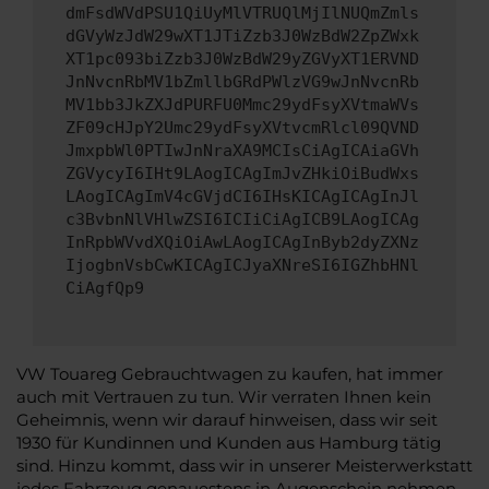
dmFsdWVdPSU1QiUyMlVTRUQlMjIlNUQmZmls
dGVyWzJdW29wXT1JTiZzb3J0WzBdW2ZpZWxk
XT1pc093biZzb3J0WzBdW29yZGVyXT1ERVND
JnNvcnRbMV1bZmllbGRdPWlzVG9wJnNvcnRb
MV1bb3JkZXJdPURFU0Mmc29ydFsyXVtmaWVs
ZF09cHJpY2Umc29ydFsyXVtvcmRlcl09QVND
JmxpbWl0PTIwJnNraXA9MCIsCiAgICAiaGVh
ZGVycyI6IHt9LAogICAgImJvZHkiOiBudWxs
LAogICAgImV4cGVjdCI6IHsKICAgICAgInJl
c3BvbnNlVHlwZSI6ICIiCiAgICB9LAogICAg
InRpbWVvdXQiOiAwLAogICAgInByb2dyZXNz
IjogbnVsbCwKICAgICJyaXNreSI6IGZhbHNl
CiAgfQp9
VW Touareg Gebrauchtwagen zu kaufen, hat immer
auch mit Vertrauen zu tun. Wir verraten Ihnen kein
Geheimnis, wenn wir darauf hinweisen, dass wir seit
1930 für Kundinnen und Kunden aus Hamburg tätig
sind. Hinzu kommt, dass wir in unserer Meisterwerkstatt
jedes Fahrzeug genauestens in Augenschein nehmen