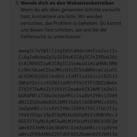
Wende dich an den Webseitenbetreiber.
Wenn du alle oben genannten Schritte versucht
hast, kontaktiere uns bitte. Wir werden
versuchen, das Problem zu beheben. Du kannst
uns diesen Text schicken, um uns bei der
Fehlersuche zu unterstützen:
ewogICJuYW1lIjogIk5ldHdvcmtFcnJvciIs
CiAgImNvbmZpZyI6IHsKICAgICJtZXRob2Qi
OiAiR0VUIiwKICAgICJ1cmwiOiAiaHR0cHM6
Ly9hcGkueC5ha3MtcHJvZC5hdWRhcmlzLm5l
dC92MS9jbGllbnRzLzIxMTIvd2Vic2l0ZS12
ZWhpY2xlcz93ZWJzaXRlPTVlYTFlODZiNmQx
ZTU2YTUwMzZiY2VkYSZmaWx0ZXJbMF1bZmll
bGRdPWlzT3duJmZpbHRlclswXVt2YWx1ZV09
dHJ1ZSZmaWx0ZXJbMV1bZmllbGRdPW1vZGVs
JmZpbHRlclsxXVt2YWx1ZV09JTVCJTdCJTIy
YXVkYXJpc19pZCUyMiUzQSUyMjViODNlMzc3
OGE5YTUyMzAyNTAwMjM3YSUyMiU3RCU1RCZm
aWx0ZXJbMV1bb3BdPUlOJmZpbHRlclsyXVtm
aWVsZF09dXNhZ2VTdGF0ZSZmaWx0ZXJbMl1b