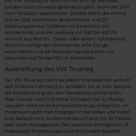
Der VW Touareg ist nicht nur ein SUV für die Stadt,
sondern auch teilweise geländetauglich. Wem der Sinn
nach Verlassen asphaltierter Straßen steht, der erfreut
sich an 25,8 Zentimeter Bodenfreiheit und 25°
Böschungswinkel. Gefahren wird natürlich mit
Allradantrieb und die Leistung von 340 bis 462 PS
stammt aus Benzin-, Diesel- oder einem Hybridmotor.
Natürlich erfolgt das Schalten der acht Gänge
automatisch und als Beschleunigung stehen 4,9
Sekunden auf Tempo 100 im Datenblatt.
Ausstattung des VW Touareg
Der VW Touareg macht es jedem Interessenten einfach,
sich in dieses Fahrzeug zu verlieben. Da ist zum Beispiel
die Allradlenkung, die den Wendekreis schrumpfen
lässt. Gerade noch 11,13 Meter schlagen hier zu Buche,
was dem Wert eines Kompaktfahrzeugs entspricht. Im
Innenraum geht man hingegen in die Vollen und bietet
zum Beispiel eine Ambientebeleuchtung mit 30 Farben
oder auch Massagesitze. Die Ledersitze ermöglichen 18
individuelle Einstellungen und sind zudem belüftet