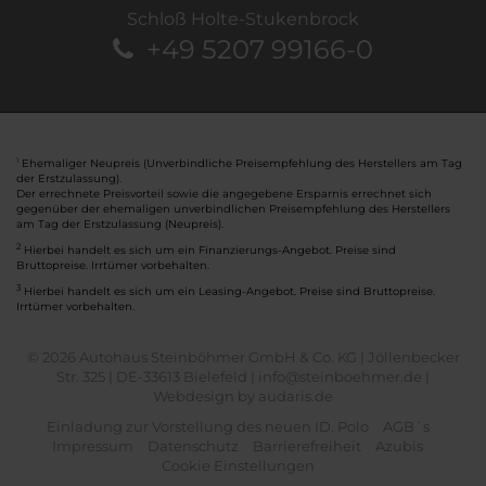
Schloß Holte-Stukenbrock
+49 5207 99166-0
Ehemaliger Neupreis (Unverbindliche Preisempfehlung des Herstellers am Tag
1
der Erstzulassung).
Der errechnete Preisvorteil sowie die angegebene Ersparnis errechnet sich
gegenüber der ehemaligen unverbindlichen Preisempfehlung des Herstellers
am Tag der Erstzulassung (Neupreis).
2
Hierbei handelt es sich um ein Finanzierungs-Angebot. Preise sind
Bruttopreise. Irrtümer vorbehalten.
3
Hierbei handelt es sich um ein Leasing-Angebot. Preise sind Bruttopreise.
Irrtümer vorbehalten.
© 2026 Autohaus Steinböhmer GmbH & Co. KG | Jöllenbecker
Str. 325 | DE-33613 Bielefeld | info@steinboehmer.de |
Webdesign by audaris.de
Einladung zur Vorstellung des neuen ID. Polo
AGB´s
Impressum
Datenschutz
Barrierefreiheit
Azubis
Cookie Einstellungen