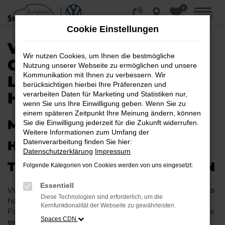
0
Zum
MENÜ
Hauptinhalt
Cookie Einstellungen
springen
VW TOUAREG
Wir nutzen Cookies, um Ihnen die bestmögliche
GEBRAUCHTWAGEN |
Nutzung unserer Webseite zu ermöglichen und unsere
Kommunikation mit Ihnen zu verbessern. Wir
LIEFERSERVICE NACH
berücksichtigen hierbei Ihre Präferenzen und
HAMBURG
verarbeiten Daten für Marketing und Statistiken nur,
wenn Sie uns Ihre Einwilligung geben. Wenn Sie zu
einem späteren Zeitpunkt Ihre Meinung ändern, können
MIT RABATT DURCH
Sie die Einwilligung jederzeit für die Zukunft widerrufen.
Weitere Informationen zum Umfang der
Datenverarbeitung finden Sie hier:
HAMBURG MIT DEM VW
Datenschutzerklärung
Impressum
TOUAREG GEBRAUCHTWAGEN
Folgende Kategorien von Cookies werden von uns eingesetzt:
Essentiell
VW Touareg Gebrauchtwagen liegen im Trend und das
Diese Technologien sind erforderlich, um die
hat einen vergleichsweise einfachen Grund. Ob für
Kernfunktionalität der Webseite zu gewährleisten.
Fahrten in und um Hamburg oder längere Strecken: es
Spaces CDN
existieren schlichtweg kaum Fahrzeuge, die diesem