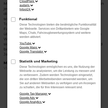
CloudFlare
Modell das Wasser reichen können. Die Qualität steht in
audaris
jeder Modellgeneration außer Frage. Hinzu kommen
hrtool24
die vielfältigen Möglichkeiten einer Individualisierung
sowie die zahlreichen Assistenzsysteme. Ein VW
Funktional
Touareg Gebrauchtwagen für Hamburg ist ein
Diese Technologien bieten die bestmögliche Funktionalität
Fahrzeug, wie es kompletter nicht sein könnte und
der Webseite. Services von Drittanbietern wie Google
Maps, Chats, Fahrzeugbewertungssystem und weitere
überzeugt durch Langlebigkeit und einen sehr soliden
werden aktiviert.
Werterhalt. Bei Steinböhmer kommt hinzu, dass Sie
sich über einen preislichen Nachlass freuen dürfen und
YouTube
Google Maps
beim Kauf auf ein Unternehmen mit mehr als 80
Google Translator
Jahren Erfahrung setzen.
Statistik und Marketing
Marken
Diese Technologien ermöglichen es uns, die Nutzung der
VW
Webseite zu analysieren, um die Leistung zu messen und
zu verbessern. Zudem werden Technologien eingesetzt,
die von dritten Werbetreibenden verwendet werden, um
FEHLER: NETWORK ERROR
Sie auf anderen Webseiten zu verfolgen und um Anzeigen
zu schalten, die für Ihre Interessen relevant sind.
Beim Laden ist ein Fehler aufgetreten.
Google Tag Manager
Hier sind ein paar Tipps, die dir helfen können:
Google Ads
Google Analytics
Überprüfe deine Firewall und deine