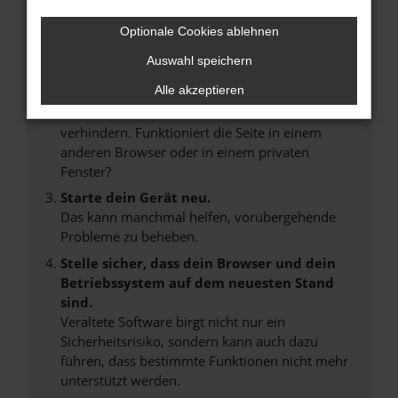
Internetverbindung.
Laden andere Webseiten, zum Beispiel deine
Optionale Cookies ablehnen
Suchmaschine?
Auswahl speichern
Prüfe deine Browsererweiterungen.
Alle akzeptieren
Manche Erweiterungen, wie Werbeblocker,
können das Laden bestimmter Seiten
verhindern. Funktioniert die Seite in einem
anderen Browser oder in einem privaten
Fenster?
Starte dein Gerät neu.
Das kann manchmal helfen, vorübergehende
Probleme zu beheben.
Stelle sicher, dass dein Browser und dein
Betriebssystem auf dem neuesten Stand
sind.
Veraltete Software birgt nicht nur ein
Sicherheitsrisiko, sondern kann auch dazu
führen, dass bestimmte Funktionen nicht mehr
unterstützt werden.