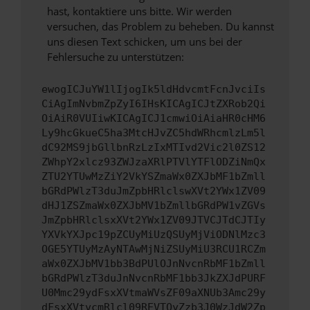
hast, kontaktiere uns bitte. Wir werden
versuchen, das Problem zu beheben. Du kannst
uns diesen Text schicken, um uns bei der
Fehlersuche zu unterstützen:
ewogICJuYW1lIjogIk5ldHdvcmtFcnJvciIs
CiAgImNvbmZpZyI6IHsKICAgICJtZXRob2Qi
OiAiR0VUIiwKICAgICJ1cmwiOiAiaHR0cHM6
Ly9hcGkueC5ha3MtcHJvZC5hdWRhcmlzLm5l
dC92MS9jbGllbnRzLzIxMTIvd2Vic2l0ZS12
ZWhpY2xlcz93ZWJzaXRlPTVlYTFlODZiNmQx
ZTU2YTUwMzZiY2VkYSZmaWx0ZXJbMF1bZmll
bGRdPWlzT3duJmZpbHRlclswXVt2YWx1ZV09
dHJ1ZSZmaWx0ZXJbMV1bZmllbGRdPW1vZGVs
JmZpbHRlclsxXVt2YWx1ZV09JTVCJTdCJTIy
YXVkYXJpc19pZCUyMiUzQSUyMjViODNlMzc3
OGE5YTUyMzAyNTAwMjNiZSUyMiU3RCU1RCZm
aWx0ZXJbMV1bb3BdPUlOJnNvcnRbMF1bZmll
bGRdPWlzT3duJnNvcnRbMF1bb3JkZXJdPURF
U0Mmc29ydFsxXVtmaWVsZF09aXNUb3Amc29y
dFsxXVtvcmRlcl09REVTQyZzb3J0WzJdW2Zp