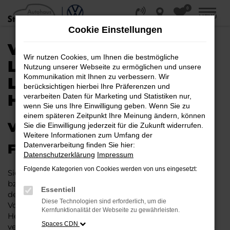
0
Zum
MENÜ
Hauptinhalt
Cookie Einstellungen
springen
VW UP! KAUFEN,
Wir nutzen Cookies, um Ihnen die bestmögliche
LEASEN, FINANZIEREN |
Nutzung unserer Webseite zu ermöglichen und unsere
Kommunikation mit Ihnen zu verbessern. Wir
LIEFERSERVICE NACH
berücksichtigen hierbei Ihre Präferenzen und
HAMBURG
verarbeiten Daten für Marketing und Statistiken nur,
wenn Sie uns Ihre Einwilligung geben. Wenn Sie zu
einem späteren Zeitpunkt Ihre Meinung ändern, können
VW UP! – IHR PERFEKTES
Sie die Einwilligung jederzeit für die Zukunft widerrufen.
Weitere Informationen zum Umfang der
Datenverarbeitung finden Sie hier:
FAHRZEUG FÜR HAMBURG
Datenschutzerklärung
Impressum
Folgende Kategorien von Cookies werden von uns eingesetzt:
Sie möchten in Hamburg und Umgebung mobil sein
bzw. mobil bleiben. Unser Vorschlag ist ein VW up!,
Essentiell
denn dieses Fahrzeug vereint eine ganze Reihe an
Diese Technologien sind erforderlich, um die
Vorzügen. Da ist zunächst einmal die Tradition des
Kernfunktionalität der Webseite zu gewährleisten.
Herstellers. Ein VW up! für Hamburg ist perfekt
Spaces CDN
verarbeitet und auf Langlebigkeit ausgelegt. Auf diese