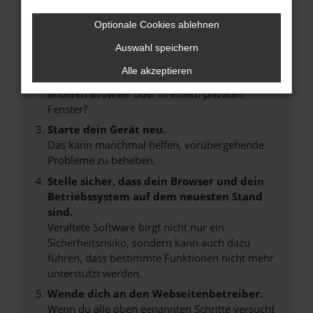
Suchmaschine?
Optionale Cookies ablehnen
Prüfe deine Browsererweiterungen.
Manche Erweiterungen, wie Werbeblocker,
Auswahl speichern
können das Laden bestimmter Seiten
Alle akzeptieren
verhindern. Funktioniert die Seite in einem
anderen Browser oder in einem privaten
Fenster?
Starte dein Gerät neu.
Das kann manchmal helfen, vorübergehende
Probleme zu beheben.
Stelle sicher, dass dein Browser und dein
Betriebssystem auf dem neuesten Stand
sind.
Veraltete Software birgt nicht nur ein
Sicherheitsrisiko, sondern kann auch dazu
führen, dass bestimmte Funktionen nicht mehr
unterstützt werden.
Wende dich an den Webseitenbetreiber.
Wenn du alle oben genannten Schritte versucht