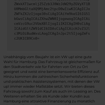
ZWxkXT1wcmljZSZzb3J0WzJdW29yZGVyXT1B
U0MmbGltaXQ9MjAmc2tpcD0wIiwKICAgICJo
ZWFkZXJzIjoge30sCiAgICAiYm9keSI6IG51
bGwsCiAgICAiZXhwZWN0IjogewogICAgICAi
cmVzcG9uc2VUeXBlIjogIiIKICAgIH0sCiAg
ICAidGltZW91dCI6IDAsCiAgICAicHJvZ3Jl
c3MiOiBudWxsLAogICAgInJpc2t5IjogZmFs
c2UKICB9Cn0=
Unabhängig vom Baujahr ist ein VW up! eine gute
Wahl für Hamburg. Das Fahrzeug ist gleichermaßen für
den Stadtverkehr wie für Fahrten von Ort zu Ort
geeignet und weist eine bemerkenswerte Effizienz auf.
Hinzu kommen die zahlreichen Sicherheitsfunktionen
und praktischen Assistenzsystemen, mit denen der VW
up! immer wieder Maßstäbe setzt. Wir bieten dieses
Fahrzeug sowohl zum Kauf als auch im Leasing an. Des
Weiteren erhalten Sie als Kunde oder Kundin aus
Hamburg eine attraktive Finanzierung zu monatlich