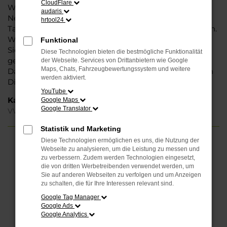
CloudFlare
Weise können Sie unbedenklich sowohl einen
audaris
Neuwagen als auch einen Gebrauchten, sowohl eine
hrtool24
Tageszulassung als auch einen Jahreswagen erwerben.
Wenn Sie sich für Steinböhmer entscheiden, erhalten
Funktional
Sie einen erheblichen Nachlass bzw. Rabatt und
Diese Technologien bieten die bestmögliche Funktionalität
genießen zudem einen außergewöhnlichen Service.
der Webseite. Services von Drittanbietern wie Google
Maps, Chats, Fahrzeugbewertungssystem und weitere
Das beginnt bei der Beratung und setzt sich mit vielen
werden aktiviert.
Dienstleistungen unserer Meisterwerkstatt fort.
YouTube
Kategorie
Google Maps
Google Translator
VW up! Gebrauchtwagen Hamburg
Statistik und Marketing
Diese Technologien ermöglichen es uns, die Nutzung der
FEHLER: NETWORK ERROR
Webseite zu analysieren, um die Leistung zu messen und
zu verbessern. Zudem werden Technologien eingesetzt,
die von dritten Werbetreibenden verwendet werden, um
Beim Laden ist ein Fehler aufgetreten.
Sie auf anderen Webseiten zu verfolgen und um Anzeigen
Hier sind ein paar Tipps, die dir helfen können:
zu schalten, die für Ihre Interessen relevant sind.
Google Tag Manager
Überprüfe deine Firewall und deine
Google Ads
Internetverbindung.
Google Analytics
Laden andere Webseiten, zum Beispiel deine