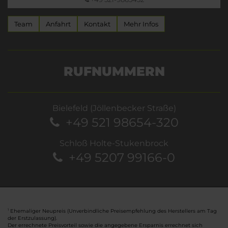
Team
Anfahrt
Kontakt
Mehr Infos
RUFNUMMERN
Bielefeld (Jöllenbecker Straße)
+49 521 98654-320
Schloß Holte-Stukenbrock
+49 5207 99166-0
Ehemaliger Neupreis (Unverbindliche Preisempfehlung des Herstellers am Tag
1
der Erstzulassung).
Der errechnete Preisvorteil sowie die angegebene Ersparnis errechnet sich