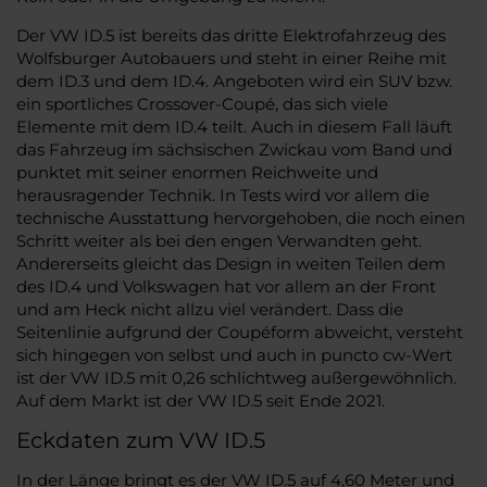
Der VW ID.5 ist bereits das dritte Elektrofahrzeug des
Wolfsburger Autobauers und steht in einer Reihe mit
dem ID.3 und dem ID.4. Angeboten wird ein SUV bzw.
ein sportliches Crossover-Coupé, das sich viele
Elemente mit dem ID.4 teilt. Auch in diesem Fall läuft
das Fahrzeug im sächsischen Zwickau vom Band und
punktet mit seiner enormen Reichweite und
herausragender Technik. In Tests wird vor allem die
technische Ausstattung hervorgehoben, die noch einen
Schritt weiter als bei den engen Verwandten geht.
Andererseits gleicht das Design in weiten Teilen dem
des ID.4 und Volkswagen hat vor allem an der Front
und am Heck nicht allzu viel verändert. Dass die
Seitenlinie aufgrund der Coupéform abweicht, versteht
sich hingegen von selbst und auch in puncto cw-Wert
ist der VW ID.5 mit 0,26 schlichtweg außergewöhnlich.
Auf dem Markt ist der VW ID.5 seit Ende 2021.
Eckdaten zum VW ID.5
In der Länge bringt es der VW ID.5 auf 4,60 Meter und