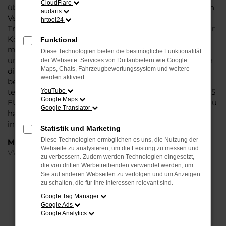
CloudFlare
überzeugt vor allem in der aktuellen Generation in den
audaris
Vergleichstests und gilt in vielerlei Hinsicht als
hrtool24
Trendsetter. Wenn Sie Ihren VW ID.5 EU-Neuwagen für
Köln bei Steinböhmer kaufen, profitieren Sie gleich
Funktional
mehrfach. So bieten wir einen umfangreichen Service
Diese Technologien bieten die bestmögliche Funktionalität
und bringen eine Erfahrung von mehr als 80 Jahren in
der Webseite. Services von Drittanbietern wie Google
Maps, Chats, Fahrzeugbewertungssystem und weitere
die Beratung mit ein. Darüber hinaus sichern Sie sich
werden aktiviert.
bei jedem Kauf einen Rabatt bzw. Nachlass, der
teilweise im zweistelligen Prozentbereich liegt. VW ID.5
YouTube
Google Maps
EU-Neuwagen für Köln sind bei uns auch im Leasing zu
Google Translator
haben und entsprechend zu 100 Prozent Ihren
individuellen Vorstellungen.
Statistik und Marketing
Diese Technologien ermöglichen es uns, die Nutzung der
Marken
Webseite zu analysieren, um die Leistung zu messen und
VW
zu verbessern. Zudem werden Technologien eingesetzt,
die von dritten Werbetreibenden verwendet werden, um
Sie auf anderen Webseiten zu verfolgen und um Anzeigen
FEHLER: NETWORK ERROR
zu schalten, die für Ihre Interessen relevant sind.
Google Tag Manager
Beim Laden ist ein Fehler aufgetreten.
Google Ads
Hier sind ein paar Tipps, die dir helfen können:
Google Analytics