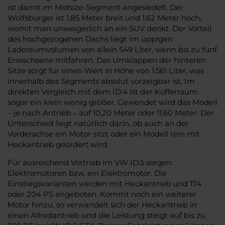
ist damit im Midsize-Segment angesiedelt. Der
Wolfsburger ist 1,85 Meter breit und 1,62 Meter hoch,
womit man unweigerlich an ein SUV denkt. Der Vorteil
des hochgezogenen Dachs liegt im üppigen
Laderaumvolumen von allein 549 Liter, wenn bis zu fünf
Erwachsene mitfahren. Das Umklappen der hinteren
Sitze sorgt für einen Wert in Höhe von 1.561 Liter, was
innerhalb des Segments absolut vorzeigbar ist. Im
direkten Vergleich mit dem ID.4 ist der Kofferraum
sogar ein klein wenig größer. Gewendet wird das Modell
– je nach Antrieb – auf 10,20 Meter oder 11,60 Meter. Der
Unterschied liegt natürlich darin, ob auch an der
Vorderachse ein Motor sitzt oder ein Modell rein mit
Heckantrieb geordert wird.
Für ausreichend Vortrieb im VW ID.5 sorgen
Elektromotoren bzw. ein Elektromotor. Die
Einstiegsvarianten werden mit Heckantrieb und 174
oder 204 PS angeboten. Kommt noch ein weiterer
Motor hinzu, so verwandelt sich der Heckantrieb in
einen Allradantrieb und die Leistung steigt auf bis zu