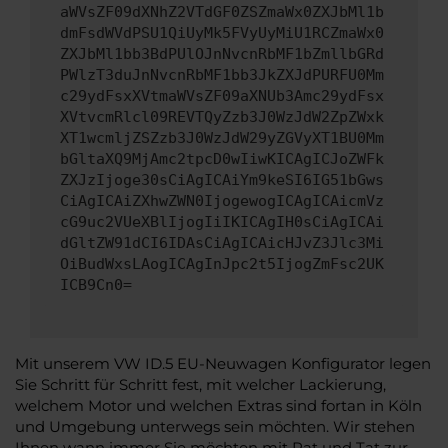
aWVsZF09dXNhZ2VTdGF0ZSZmaWx0ZXJbMl1b
dmFsdWVdPSU1QiUyMk5FVyUyMiU1RCZmaWx0
ZXJbMl1bb3BdPUlOJnNvcnRbMF1bZmllbGRd
PWlzT3duJnNvcnRbMF1bb3JkZXJdPURFU0Mm
c29ydFsxXVtmaWVsZF09aXNUb3Amc29ydFsx
XVtvcmRlcl09REVTQyZzb3J0WzJdW2ZpZWxk
XT1wcmljZSZzb3J0WzJdW29yZGVyXT1BU0Mm
bGltaXQ9MjAmc2tpcD0wIiwKICAgICJoZWFk
ZXJzIjoge30sCiAgICAiYm9keSI6IG51bGws
CiAgICAiZXhwZWN0IjogewogICAgICAicmVz
cG9uc2VUeXBlIjogIiIKICAgIH0sCiAgICAi
dGltZW91dCI6IDAsCiAgICAicHJvZ3Jlc3Mi
OiBudWxsLAogICAgInJpc2t5IjogZmFsc2UK
ICB9Cn0=
Mit unserem VW ID.5 EU-Neuwagen Konfigurator legen
Sie Schritt für Schritt fest, mit welcher Lackierung,
welchem Motor und welchen Extras sind fortan in Köln
und Umgebung unterwegs sein möchten. Wir stehen
Ihnen wann immer Sie möchten mit Rat und Tat zur