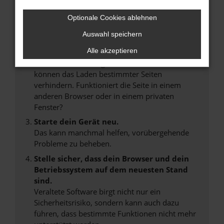
Überprüfe deine Firewall und deine
Internetverbindung.
Optionale Cookies ablehnen
Laden andere Webseiten, zum Beispiel deine
Auswahl speichern
Suchmaschine?
Alle akzeptieren
Prüfe deine Browsererweiterungen.
Manche Erweiterungen, wie Werbeblocker,
können das Laden bestimmter Seiten
verhindern. Funktioniert die Seite in einem
anderen Browser oder in einem privaten
Fenster?
Starte dein Gerät neu.
Das kann manchmal helfen, vorübergehende
Probleme zu beheben.
Stelle sicher, dass dein Browser und dein
Betriebssystem auf dem neuesten Stand
sind.
Veraltete Software birgt nicht nur ein
Sicherheitsrisiko, sondern kann auch dazu
führen, dass bestimmte Funktionen nicht mehr