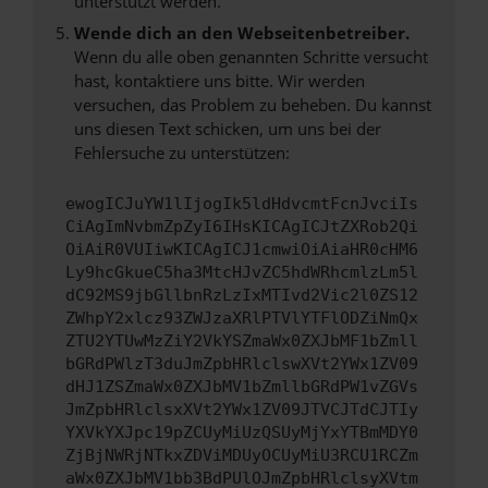
unterstützt werden.
Wende dich an den Webseitenbetreiber.
Wenn du alle oben genannten Schritte versucht
hast, kontaktiere uns bitte. Wir werden
versuchen, das Problem zu beheben. Du kannst
uns diesen Text schicken, um uns bei der
Fehlersuche zu unterstützen:
ewogICJuYW1lIjogIk5ldHdvcmtFcnJvciIs
CiAgImNvbmZpZyI6IHsKICAgICJtZXRob2Qi
OiAiR0VUIiwKICAgICJ1cmwiOiAiaHR0cHM6
Ly9hcGkueC5ha3MtcHJvZC5hdWRhcmlzLm5l
dC92MS9jbGllbnRzLzIxMTIvd2Vic2l0ZS12
ZWhpY2xlcz93ZWJzaXRlPTVlYTFlODZiNmQx
ZTU2YTUwMzZiY2VkYSZmaWx0ZXJbMF1bZmll
bGRdPWlzT3duJmZpbHRlclswXVt2YWx1ZV09
dHJ1ZSZmaWx0ZXJbMV1bZmllbGRdPW1vZGVs
JmZpbHRlclsxXVt2YWx1ZV09JTVCJTdCJTIy
YXVkYXJpc19pZCUyMiUzQSUyMjYxYTBmMDY0
ZjBjNWRjNTkxZDViMDUyOCUyMiU3RCU1RCZm
aWx0ZXJbMV1bb3BdPUlOJmZpbHRlclsyXVtm