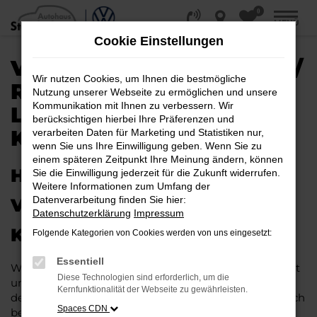
0
Zum
MENÜ
Hauptinhalt
Cookie Einstellungen
springen
VW ID.5 EU-NEUWAGEN /
Wir nutzen Cookies, um Ihnen die bestmögliche
REIMPORT |
Nutzung unserer Webseite zu ermöglichen und unsere
Kommunikation mit Ihnen zu verbessern. Wir
LIEFERSERVICE NACH
berücksichtigen hierbei Ihre Präferenzen und
KÖLN
verarbeiten Daten für Marketing und Statistiken nur,
wenn Sie uns Ihre Einwilligung geben. Wenn Sie zu
einem späteren Zeitpunkt Ihre Meinung ändern, können
HERAUSRAGENDE QUALITÄT:
Sie die Einwilligung jederzeit für die Zukunft widerrufen.
Weitere Informationen zum Umfang der
Datenverarbeitung finden Sie hier:
VW ID.5 EU-NEUWAGEN FÜR
Datenschutzerklärung
Impressum
KÖLN
Folgende Kategorien von Cookies werden von uns eingesetzt:
Essentiell
Wer in puncto Qualität keinerlei Kompromisse eingeht
Diese Technologien sind erforderlich, um die
und bei Fahrten durch Köln auf dem neuesten Stand
Kernfunktionalität der Webseite zu gewährleisten.
der Automobiltechnik sein möchte, landet unweigerlich
Spaces CDN
bei einem VW ID.5 EU-Neuwagen. Dieses Fahrzeug