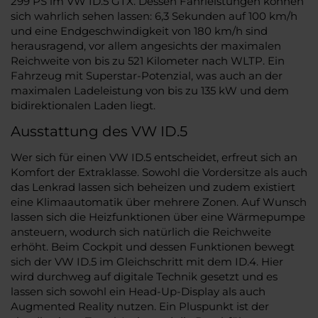
299 PS im VW ID.5 GTX. Dessen Fahrleistungen können
sich wahrlich sehen lassen: 6,3 Sekunden auf 100 km/h
und eine Endgeschwindigkeit von 180 km/h sind
herausragend, vor allem angesichts der maximalen
Reichweite von bis zu 521 Kilometer nach WLTP. Ein
Fahrzeug mit Superstar-Potenzial, was auch an der
maximalen Ladeleistung von bis zu 135 kW und dem
bidirektionalen Laden liegt.
Ausstattung des VW ID.5
Wer sich für einen VW ID.5 entscheidet, erfreut sich an
Komfort der Extraklasse. Sowohl die Vordersitze als auch
das Lenkrad lassen sich beheizen und zudem existiert
eine Klimaautomatik über mehrere Zonen. Auf Wunsch
lassen sich die Heizfunktionen über eine Wärmepumpe
ansteuern, wodurch sich natürlich die Reichweite
erhöht. Beim Cockpit und dessen Funktionen bewegt
sich der VW ID.5 im Gleichschritt mit dem ID.4. Hier
wird durchweg auf digitale Technik gesetzt und es
lassen sich sowohl ein Head-Up-Display als auch
Augmented Reality nutzen. Ein Pluspunkt ist der