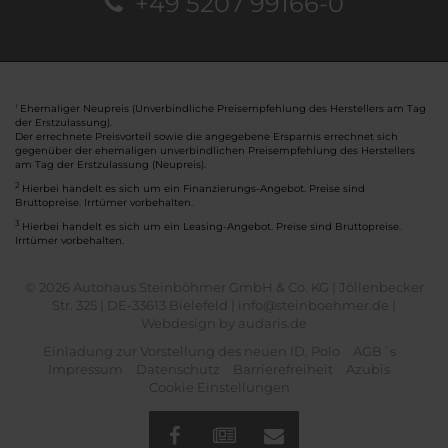
+49 5207 99166-0
Ehemaliger Neupreis (Unverbindliche Preisempfehlung des Herstellers am Tag
1
der Erstzulassung).
Der errechnete Preisvorteil sowie die angegebene Ersparnis errechnet sich
gegenüber der ehemaligen unverbindlichen Preisempfehlung des Herstellers
am Tag der Erstzulassung (Neupreis).
2
Hierbei handelt es sich um ein Finanzierungs-Angebot. Preise sind
Bruttopreise. Irrtümer vorbehalten.
3
Hierbei handelt es sich um ein Leasing-Angebot. Preise sind Bruttopreise.
Irrtümer vorbehalten.
© 2026 Autohaus Steinböhmer GmbH & Co. KG | Jöllenbecker
Str. 325 | DE-33613 Bielefeld | info@steinboehmer.de |
Webdesign by audaris.de
Einladung zur Vorstellung des neuen ID. Polo
AGB´s
Impressum
Datenschutz
Barrierefreiheit
Azubis
Cookie Einstellungen