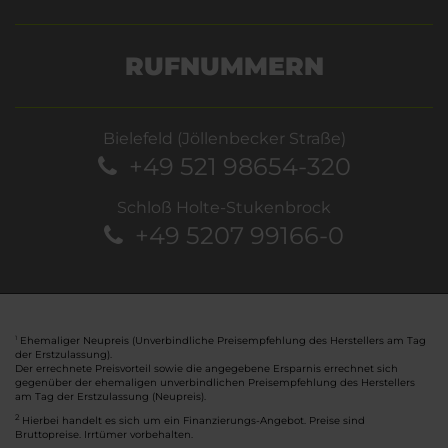
RUFNUMMERN
Bielefeld (Jöllenbecker Straße)
+49 521 98654-320
Schloß Holte-Stukenbrock
+49 5207 99166-0
Ehemaliger Neupreis (Unverbindliche Preisempfehlung des Herstellers am Tag
1
der Erstzulassung).
Der errechnete Preisvorteil sowie die angegebene Ersparnis errechnet sich
gegenüber der ehemaligen unverbindlichen Preisempfehlung des Herstellers
am Tag der Erstzulassung (Neupreis).
2
Hierbei handelt es sich um ein Finanzierungs-Angebot. Preise sind
Bruttopreise. Irrtümer vorbehalten.