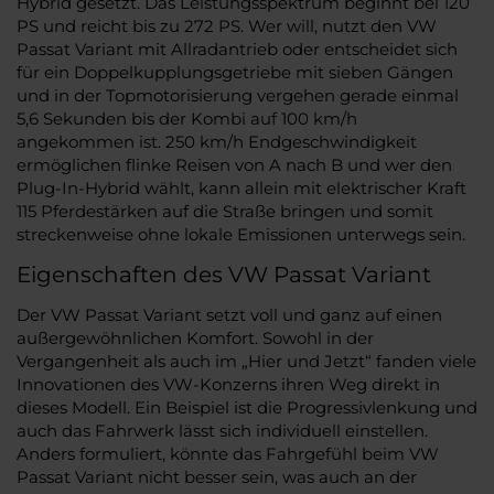
Hybrid gesetzt. Das Leistungsspektrum beginnt bei 120
PS und reicht bis zu 272 PS. Wer will, nutzt den VW
Passat Variant mit Allradantrieb oder entscheidet sich
für ein Doppelkupplungsgetriebe mit sieben Gängen
und in der Topmotorisierung vergehen gerade einmal
5,6 Sekunden bis der Kombi auf 100 km/h
angekommen ist. 250 km/h Endgeschwindigkeit
ermöglichen flinke Reisen von A nach B und wer den
Plug-In-Hybrid wählt, kann allein mit elektrischer Kraft
115 Pferdestärken auf die Straße bringen und somit
streckenweise ohne lokale Emissionen unterwegs sein.
Eigenschaften des VW Passat Variant
Der VW Passat Variant setzt voll und ganz auf einen
außergewöhnlichen Komfort. Sowohl in der
Vergangenheit als auch im „Hier und Jetzt“ fanden viele
Innovationen des VW-Konzerns ihren Weg direkt in
dieses Modell. Ein Beispiel ist die Progressivlenkung und
auch das Fahrwerk lässt sich individuell einstellen.
Anders formuliert, könnte das Fahrgefühl beim VW
Passat Variant nicht besser sein, was auch an der