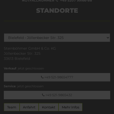
NOTFALLNUMMER
+49 5207 99166-88
STANDORTE
Steinböhmer GmbH & Co. KG
Jöllenbecker Str. 325
33613 Bielefeld
Verkauf
: jetzt geschlossen
+49 521-98654777
Service
: jetzt geschlossen
+49 521-9865432
Team
Anfahrt
Kontakt
Mehr Infos