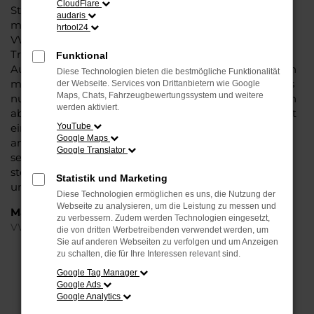
CloudFlare
Steinböhmer eine VW Passat Variant Tageszulassung
audaris
mit viel Nachlass und ohne Abstriche bei der Qualität.
hrtool24
VW Passat Variant Tageszulassung: das klingt wie ein
Trick und ist in der Tat ein kleiner Kunstgriff, mit dem
Funktional
Autohändler den Kauf zu günstigeren Preisen möglich
Diese Technologien bieten die bestmögliche Funktionalität
machen. Seitens der Automobilhersteller werden stets
der Webseite. Services von Drittanbietern wie Google
Maps, Chats, Fahrzeugbewertungssystem und weitere
nur enge Korridore für die Preissetzung bei Neuwagen
werden aktiviert.
abgesteckt. Eine VW Passat Variant Tageszulassung ist
ein echter Neuwagen, der für einen Tag in Köln oder
YouTube
Google Maps
anderswo zugelassen wurde. Dabei versteht sich von
Google Translator
selbst, dass der Kilometerstand bei Null komma Null
steht und Sie nach dem Kauf die erste Fahrt
Statistik und Marketing
unternehmen können.
Diese Technologien ermöglichen es uns, die Nutzung der
Webseite zu analysieren, um die Leistung zu messen und
Marken
zu verbessern. Zudem werden Technologien eingesetzt,
VW
die von dritten Werbetreibenden verwendet werden, um
Sie auf anderen Webseiten zu verfolgen und um Anzeigen
zu schalten, die für Ihre Interessen relevant sind.
FEHLER: NETWORK ERROR
Google Tag Manager
Google Ads
Beim Laden ist ein Fehler aufgetreten.
Google Analytics
Hier sind ein paar Tipps, die dir helfen können: