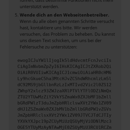
unterstützt werden.
Wende dich an den Webseitenbetreiber.
Wenn du alle oben genannten Schritte versucht
hast, kontaktiere uns bitte. Wir werden
versuchen, das Problem zu beheben. Du kannst
uns diesen Text schicken, um uns bei der
Fehlersuche zu unterstützen:
ewogICJuYW1lIjogIk5ldHdvcmtFcnJvciIs
CiAgImNvbmZpZyI6IHsKICAgICJtZXRob2Qi
OiAiR0VUIiwKICAgICJ1cmwiOiAiaHR0cHM6
Ly9hcGkueC5ha3MtcHJvZC5hdWRhcmlzLm5l
dC92MS9jbGllbnRzLzIxMTIvd2Vic2l0ZS12
ZWhpY2xlcz93ZWJzaXRlPTVlYTFlODZiNmQx
ZTU2YTUwMzZiY2VkYSZmaWx0ZXJbMF1bZmll
bGRdPWlzT3duJmZpbHRlclswXVt2YWx1ZV09
dHJ1ZSZmaWx0ZXJbMV1bZmllbGRdPW1vZGVs
JmZpbHRlclsxXVt2YWx1ZV09JTVCJTdCJTIy
YXVkYXJpc19pZCUyMiUzQSUyMjViODNlMzc3
OGE5YTUyMzAyNTAwMjE0ZSUyMiU3RCU1RCZm