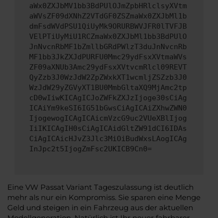
aWx0ZXJbMV1bb3BdPUlOJmZpbHRlclsyXVtm
aWVsZF09dXNhZ2VTdGF0ZSZmaWx0ZXJbMl1b
dmFsdWVdPSU1QiUyMk9ORURBWVJFR0lTVFJB
VElPTiUyMiU1RCZmaWx0ZXJbMl1bb3BdPUlO
JnNvcnRbMF1bZmllbGRdPWlzT3duJnNvcnRb
MF1bb3JkZXJdPURFU0Mmc29ydFsxXVtmaWVs
ZF09aXNUb3Amc29ydFsxXVtvcmRlcl09REVT
QyZzb3J0WzJdW2ZpZWxkXT1wcmljZSZzb3J0
WzJdW29yZGVyXT1BU0MmbGltaXQ9MjAmc2tp
cD0wIiwKICAgICJoZWFkZXJzIjoge30sCiAg
ICAiYm9keSI6IG51bGwsCiAgICAiZXhwZWN0
IjogewogICAgICAicmVzcG9uc2VUeXBlIjog
IiIKICAgIH0sCiAgICAidGltZW91dCI6IDAs
CiAgICAicHJvZ3Jlc3MiOiBudWxsLAogICAg
InJpc2t5IjogZmFsc2UKICB9Cn0=
Eine VW Passat Variant Tageszulassung ist deutlich
mehr als nur ein Kompromiss. Sie sparen eine Menge
Geld und steigen in ein Fahrzeug aus der aktuellen
Modellgeneration. Natürlich ist Ihr neuer fahrbarer