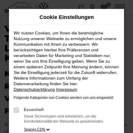
0
Zum
MENÜ
Hauptinhalt
Cookie Einstellungen
springen
VW PASSAT VARIANT
Wir nutzen Cookies, um Ihnen die bestmögliche
TAGESZULASSUNG |
Nutzung unserer Webseite zu ermöglichen und unsere
Kommunikation mit Ihnen zu verbessern. Wir
LIEFERSERVICE NACH
berücksichtigen hierbei Ihre Präferenzen und
KÖLN
verarbeiten Daten für Marketing und Statistiken nur,
wenn Sie uns Ihre Einwilligung geben. Wenn Sie zu
einem späteren Zeitpunkt Ihre Meinung ändern, können
NEUES FAHRZEUG MIT VIEL
Sie die Einwilligung jederzeit für die Zukunft widerrufen.
Weitere Informationen zum Umfang der
Datenverarbeitung finden Sie hier:
RABATT: IHRE VW PASSAT
Datenschutzerklärung
Impressum
VARIANT TAGESZULASSUNG
Folgende Kategorien von Cookies werden von uns eingesetzt:
FÜR KÖLN
Essentiell
Diese Technologien sind erforderlich, um die
Kernfunktionalität der Webseite zu gewährleisten.
Ein Neuwagen muss nicht teuer sein. Unser Kundinnen
Spaces CDN
und Kunden aus Köln und anderswo erhalten bei