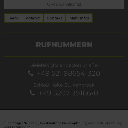
+49 521-9865432
Team
Anfahrt
Kontakt
Mehr Infos
RUFNUMMERN
Bielefeld (Jöllenbecker Straße)
+49 521 98654-320
Schloß Holte-Stukenbrock
+49 5207 99166-0
Ehemaliger Neupreis (Unverbindliche Preisempfehlung des Herstellers am Tag
1
der Erstzulassung).