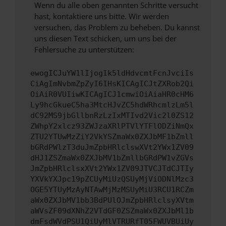
Wenn du alle oben genannten Schritte versucht
hast, kontaktiere uns bitte. Wir werden
versuchen, das Problem zu beheben. Du kannst
uns diesen Text schicken, um uns bei der
Fehlersuche zu unterstützen:
ewogICJuYW1lIjogIk5ldHdvcmtFcnJvciIs
CiAgImNvbmZpZyI6IHsKICAgICJtZXRob2Qi
OiAiR0VUIiwKICAgICJ1cmwiOiAiaHR0cHM6
Ly9hcGkueC5ha3MtcHJvZC5hdWRhcmlzLm5l
dC92MS9jbGllbnRzLzIxMTIvd2Vic2l0ZS12
ZWhpY2xlcz93ZWJzaXRlPTVlYTFlODZiNmQx
ZTU2YTUwMzZiY2VkYSZmaWx0ZXJbMF1bZmll
bGRdPWlzT3duJmZpbHRlclswXVt2YWx1ZV09
dHJ1ZSZmaWx0ZXJbMV1bZmllbGRdPW1vZGVs
JmZpbHRlclsxXVt2YWx1ZV09JTVCJTdCJTIy
YXVkYXJpc19pZCUyMiUzQSUyMjViODNlMzc3
OGE5YTUyMzAyNTAwMjMzMSUyMiU3RCU1RCZm
aWx0ZXJbMV1bb3BdPUlOJmZpbHRlclsyXVtm
aWVsZF09dXNhZ2VTdGF0ZSZmaWx0ZXJbMl1b
dmFsdWVdPSU1QiUyMlVTRURfT05FWUVBUiUy