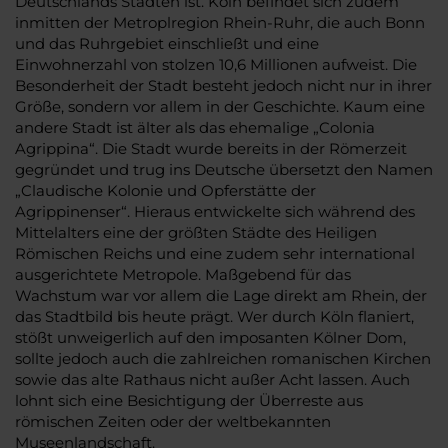
Deutschlands Städten ist. Köln befindet sich zudem
inmitten der Metroplregion Rhein-Ruhr, die auch Bonn
und das Ruhrgebiet einschließt und eine
Einwohnerzahl von stolzen 10,6 Millionen aufweist. Die
Besonderheit der Stadt besteht jedoch nicht nur in ihrer
Größe, sondern vor allem in der Geschichte. Kaum eine
andere Stadt ist älter als das ehemalige „Colonia
Agrippina“. Die Stadt wurde bereits in der Römerzeit
gegründet und trug ins Deutsche übersetzt den Namen
„Claudische Kolonie und Opferstätte der
Agrippinenser“. Hieraus entwickelte sich während des
Mittelalters eine der größten Städte des Heiligen
Römischen Reichs und eine zudem sehr international
ausgerichtete Metropole. Maßgebend für das
Wachstum war vor allem die Lage direkt am Rhein, der
das Stadtbild bis heute prägt. Wer durch Köln flaniert,
stößt unweigerlich auf den imposanten Kölner Dom,
sollte jedoch auch die zahlreichen romanischen Kirchen
sowie das alte Rathaus nicht außer Acht lassen. Auch
lohnt sich eine Besichtigung der Überreste aus
römischen Zeiten oder der weltbekannten
Museenlandschaft.