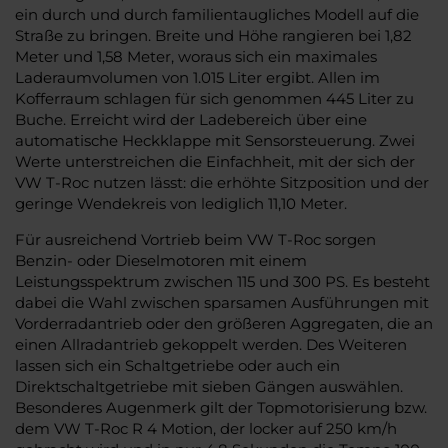
ein durch und durch familientaugliches Modell auf die
Straße zu bringen. Breite und Höhe rangieren bei 1,82
Meter und 1,58 Meter, woraus sich ein maximales
Laderaumvolumen von 1.015 Liter ergibt. Allen im
Kofferraum schlagen für sich genommen 445 Liter zu
Buche. Erreicht wird der Ladebereich über eine
automatische Heckklappe mit Sensorsteuerung. Zwei
Werte unterstreichen die Einfachheit, mit der sich der
VW T-Roc nutzen lässt: die erhöhte Sitzposition und der
geringe Wendekreis von lediglich 11,10 Meter.
Für ausreichend Vortrieb beim VW T-Roc sorgen
Benzin- oder Dieselmotoren mit einem
Leistungsspektrum zwischen 115 und 300 PS. Es besteht
dabei die Wahl zwischen sparsamen Ausführungen mit
Vorderradantrieb oder den größeren Aggregaten, die an
einen Allradantrieb gekoppelt werden. Des Weiteren
lassen sich ein Schaltgetriebe oder auch ein
Direktschaltgetriebe mit sieben Gängen auswählen.
Besonderes Augenmerk gilt der Topmotorisierung bzw.
dem VW T-Roc R 4 Motion, der locker auf 250 km/h