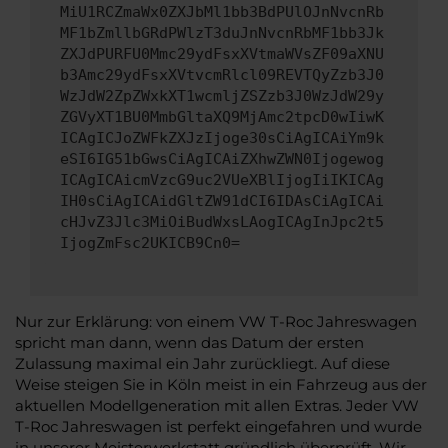
MiU1RCZmaWx0ZXJbMl1bb3BdPUlOJnNvcnRb
MF1bZmllbGRdPWlzT3duJnNvcnRbMF1bb3Jk
ZXJdPURFU0Mmc29ydFsxXVtmaWVsZF09aXNU
b3Amc29ydFsxXVtvcmRlcl09REVTQyZzb3J0
WzJdW2ZpZWxkXT1wcmljZSZzb3J0WzJdW29y
ZGVyXT1BU0MmbGltaXQ9MjAmc2tpcD0wIiwK
ICAgICJoZWFkZXJzIjoge30sCiAgICAiYm9k
eSI6IG51bGwsCiAgICAiZXhwZWN0Ijogewog
ICAgICAicmVzcG9uc2VUeXBlIjogIiIKICAg
IH0sCiAgICAidGltZW91dCI6IDAsCiAgICAi
cHJvZ3Jlc3MiOiBudWxsLAogICAgInJpc2t5
IjogZmFsc2UKICB9Cn0=
Nur zur Erklärung: von einem VW T-Roc Jahreswagen
spricht man dann, wenn das Datum der ersten
Zulassung maximal ein Jahr zurückliegt. Auf diese
Weise steigen Sie in Köln meist in ein Fahrzeug aus der
aktuellen Modellgeneration mit allen Extras. Jeder VW
T-Roc Jahreswagen ist perfekt eingefahren und wurde
in unserer Meisterwerkstatt gründlich überprüft. Wir