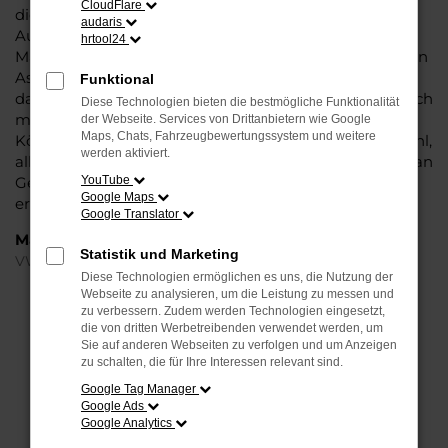
CloudFlare
die Liebe zum Detail. Hinzu kommt, dass in puncto
audaris
Ausstattung in dieser Fahrzeugklasse regelrecht
hrtool24
Maßstäbe gesetzt werden, was sich vor allem in Sachen
Assistenzsysteme und Sicherheit widerspiegelt. Und
Funktional
dann ist da noch das Design, dass Kenner sprichwörtlich
Diese Technologien bieten die bestmögliche Funktionalität
mit der Zunge schnalzen lässt. In kurzen Worten: für
der Webseite. Services von Drittanbietern wie Google
Maps, Chats, Fahrzeugbewertungssystem und weitere
Köln ist eijn VW T-Roc Jahreswagen eine perfekte Wahl,
werden aktiviert.
alldieweil Sie gegenüber einem Neuwagen erheblich an
Geld sparen und einen soliden Nachlass bzw. Rabatt
YouTube
Google Maps
erhalten.
Google Translator
Marken
Statistik und Marketing
VW
Diese Technologien ermöglichen es uns, die Nutzung der
Webseite zu analysieren, um die Leistung zu messen und
FEHLER: NETWORK ERROR
zu verbessern. Zudem werden Technologien eingesetzt,
die von dritten Werbetreibenden verwendet werden, um
Sie auf anderen Webseiten zu verfolgen und um Anzeigen
Beim Laden ist ein Fehler aufgetreten.
zu schalten, die für Ihre Interessen relevant sind.
Hier sind ein paar Tipps, die dir helfen können:
Google Tag Manager
Google Ads
Überprüfe deine Firewall und deine
Google Analytics
Internetverbindung.