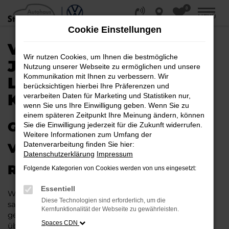
0
Zum
MENÜ
Hauptinhalt
Cookie Einstellungen
springen
VW T-ROC
Wir nutzen Cookies, um Ihnen die bestmögliche
JAHRESWAGEN |
Nutzung unserer Webseite zu ermöglichen und unsere
Kommunikation mit Ihnen zu verbessern. Wir
LIEFERSERVICE NACH
berücksichtigen hierbei Ihre Präferenzen und
KÖLN
verarbeiten Daten für Marketing und Statistiken nur,
wenn Sie uns Ihre Einwilligung geben. Wenn Sie zu
einem späteren Zeitpunkt Ihre Meinung ändern, können
GAS GEBEN IN KÖLN –
Sie die Einwilligung jederzeit für die Zukunft widerrufen.
Weitere Informationen zum Umfang der
Datenverarbeitung finden Sie hier:
VIELLEICHT BALD IM VW T-
Datenschutzerklärung
Impressum
ROC JAHRESWAGEN
Folgende Kategorien von Cookies werden von uns eingesetzt:
Essentiell
Wer Argumente für einen VW T-Roc Jahreswagen
Diese Technologien sind erforderlich, um die
sammelt, wird schnell fündig. Das Fahrzeug ist wie
Kernfunktionalität der Webseite zu gewährleisten.
geschaffen für Fahrten in Köln und Umgebung und
Spaces CDN
überzeugt durch seine erstklassige Verarbeitung und