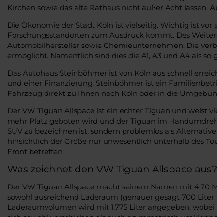
Kirchen sowie das alte Rathaus nicht außer Acht lassen. 
Die Ökonomie der Stadt Köln ist vielseitig. Wichtig ist 
Forschungsstandorten zum Ausdruck kommt. Des Weiteren
Automobilhersteller sowie Chemieunternehmen. Die Verb
ermöglicht. Namentlich sind dies die A1, A3 und A4 als s
Das Autohaus Steinböhmer ist von Köln aus schnell erreich
und einer Finanzierung. Steinböhmer ist ein Familienbetrie
Fahrzeug direkt zu Ihnen nach Köln oder in die Umgebung
Der VW Tiguan Allspace ist ein echter Tiguan und weist v
mehr Platz geboten wird und der Tiguan im Handumdrehen 
SUV zu bezeichnen ist, sondern problemlos als Alternativ
hinsichtlich der Größe nur unwesentlich unterhalb des To
Front betreffen.
Was zeichnet den VW Tiguan Allspace aus?
Der VW Tiguan Allspace macht seinem Namen mit 4,70 Meter
sowohl ausreichend Laderaum (genauer gesagt 700 Liter a
Laderaumvolumen wird mit 1.775 Liter angegeben, wobei d