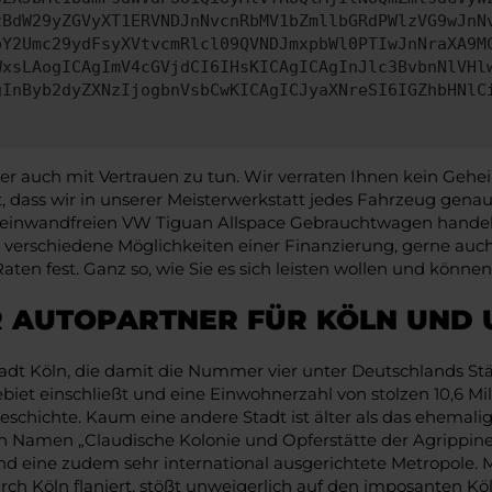
zBdW29yZGVyXT1ERVNDJnNvcnRbMV1bZmllbGRdPWlzVG9wJnN
pY2Umc29ydFsyXVtvcmRlcl09QVNDJmxpbWl0PTIwJnNraXA9M
WxsLAogICAgImV4cGVjdCI6IHsKICAgICAgInJlc3BvbnNlVHl
gInByb2dyZXNzIjogbnVsbCwKICAgICJyaXNreSI6IGZhbHNlC
uch mit Vertrauen zu tun. Wir verraten Ihnen kein Geheimn
 dass wir in unserer Meisterwerkstatt jedes Fahrzeug gen
einwandfreien VW Tiguan Allspace Gebrauchtwagen handelt,
rch verschiedene Möglichkeiten einer Finanzierung, gerne au
en fest. Ganz so, wie Sie es sich leisten wollen und können
R AUTOPARTNER FÜR KÖLN UND
dt Köln, die damit die Nummer vier unter Deutschlands Städ
et einschließt und eine Einwohnerzahl von stolzen 10,6 Mill
Geschichte. Kaum eine andere Stadt ist älter als das ehemalig
 Namen „Claudische Kolonie und Opferstätte der Agrippinens
und eine zudem sehr international ausgerichtete Metropole
urch Köln flaniert, stößt unweigerlich auf den imposanten K