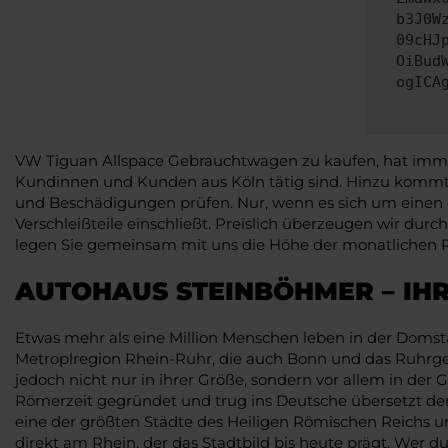
b3J0W
09cHJ
OiBud
ogICA
VW Tiguan Allspace Gebrauchtwagen zu kaufen, hat immer a
Kundinnen und Kunden aus Köln tätig sind. Hinzu kommt,
und Beschädigungen prüfen. Nur, wenn es sich um einen 
Verschleißteile einschließt. Preislich überzeugen wir du
legen Sie gemeinsam mit uns die Höhe der monatlichen Rat
AUTOHAUS STEINBÖHMER – IH
Etwas mehr als eine Million Menschen leben in der Domsta
Metroplregion Rhein-Ruhr, die auch Bonn und das Ruhrgebi
jedoch nicht nur in ihrer Größe, sondern vor allem in der 
Römerzeit gegründet und trug ins Deutsche übersetzt den
eine der größten Städte des Heiligen Römischen Reichs 
direkt am Rhein, der das Stadtbild bis heute prägt. Wer d