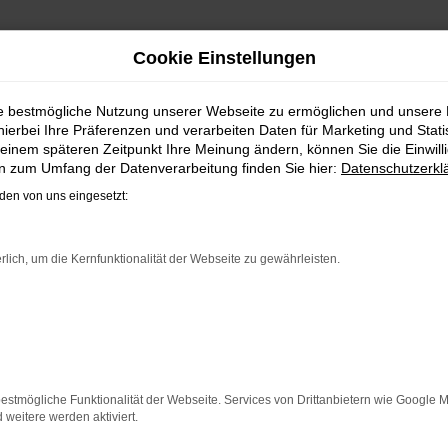
Cookie Einstellungen
BRAUCHTWAGEN | LIEFERS
ie bestmögliche Nutzung unserer Webseite zu ermöglichen und unsere
hierbei Ihre Präferenzen und verarbeiten Daten für Marketing und Stati
 DEM VW TIGUAN ALLSPACE GE
einem späteren Zeitpunkt Ihre Meinung ändern, können Sie die Einwillig
en zum Umfang der Datenverarbeitung finden Sie hier:
Datenschutzerkl
as hat einen vergleichsweise einfachen Grund. Ob für Fahrt
en von uns eingesetzt:
r reichen können. Die Qualität steht in jeder Modellgenera
chen Assistenzsysteme. Ein VW Tiguan Allspace Gebrauchtwage
 soliden Werterhalt. Bei Steinböhmer kommt hinzu, dass Sie
rlich, um die Kernfunktionalität der Webseite zu gewährleisten.
rfahrung setzen.
ER: NETWORK ERROR
n ist ein Fehler aufgetreten.
estmögliche Funktionalität der Webseite. Services von Drittanbietern wie Google 
 ein paar Tipps, die dir helfen können:
eitere werden aktiviert.