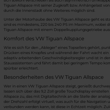
sich sowohl verschieben als auch asymmetrisch umklappe
Tiguan Allspace mit seiner Zugkraft bzw. Anhängelast vo
durch die Innenstadt ohne Weiteres möglich sind.
Unter der Motorhaube des VW Tiguan Allspace geht es s
sind es mindestens, 220 bis 240 PS im Maximum, wobei die 
Tiguan Allspace mit einem Doppelkupplungsgetriebe auss
Komfort des VW Tiguan Allspace
Wie es sich für den „Ableger“ eines Topsellers gehört, pu
Drücken eines Knopfes und während der Fahrt wacht ein As
adaptiv arbeitenden Geschwindigkeitsregler und ist in d
Stauassistenten und fährt damit bei geringem Tempo ko
spürbar erleichtert.
Besonderheiten des VW Tiguan Allspace
Wer in einen VW Tiguan Allspace steigt, genießt durchweg
lassen sich über das 9,2 Zoll große Touchdisplay einstell
Allspace zu, das mit Digitaltechnik an die Stelle der ana
der Drehzahl erfolgt virtuell, was auch für die Navigati
verbunden werden kann, ist diese in Echtzeit möglich. Zu