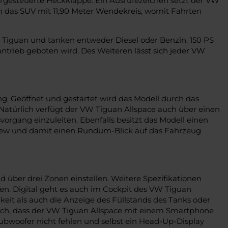
rgesteuerte Heckklappe. Ein Ausrufezeichen setzt der VW
h das SUV mit 11,90 Meter Wendekreis, womit Fahrten
Tiguan und tanken entweder Diesel oder Benzin. 150 PS
antrieb geboten wird. Des Weiteren lässt sich jeder VW
ng. Geöffnet und gestartet wird das Modell durch das
Natürlich verfügt der VW Tiguan Allspace auch über einen
rgang einzuleiten. Ebenfalls besitzt das Modell einen
iew und damit einen Rundum-Blick auf das Fahrzeug
 über drei Zonen einstellen. Weitere Spezifikationen
ten. Digital geht es auch im Cockpit des VW Tiguan
keit als auch die Anzeige des Füllstands des Tanks oder
adurch, dass der VW Tiguan Allspace mit einem Smartphone
ubwoofer nicht fehlen und selbst ein Head-Up-Display