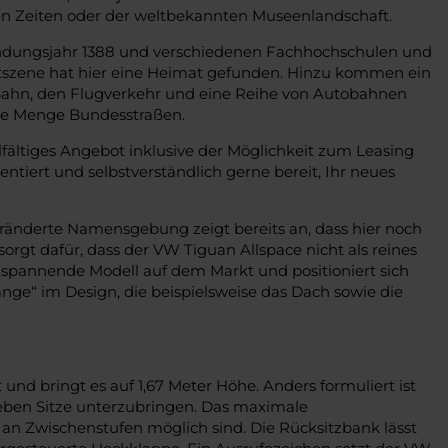
hen Zeiten oder der weltbekannten Museenlandschaft.
 Gründungsjahr 1388 und verschiedenen Fachhochschulen und
tszene hat hier eine Heimat gefunden. Hinzu kommen ein
ahn, den Flugverkehr und eine Reihe von Autobahnen
jede Menge Bundesstraßen.
elfältiges Angebot inklusive der Möglichkeit zum Leasing
entiert und selbstverständlich gerne bereit, Ihr neues
veränderte Namensgebung zeigt bereits an, dass hier noch
gt dafür, dass der VW Tiguan Allspace nicht als reines
s spannende Modell auf dem Markt und positioniert sich
nge“ im Design, die beispielsweise das Dach sowie die
nd bringt es auf 1,67 Meter Höhe. Anders formuliert ist
ieben Sitze unterzubringen. Das maximale
an Zwischenstufen möglich sind. Die Rücksitzbank lässt