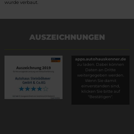
wurde verbaut.
AUSZEICHNUNGEN
Es wird versucht, Inhalte
von
apps.autohauskenner.de
zu laden. Dabei können
Daten an Dritte
weitergegeben werden.
Wenn Sie damit
einverstanden sind,
klicken Sie bitte auf
"Bestätigen".
Bestätigen