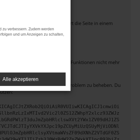
Seiten verhindern. Funktioniert die Seite in einem
nd zu verbessern. Zudem werden
rfolgen und um Anzeigen zu schalten,
m neuesten Stand sind.
 auch dazu führen, dass bestimmte Funktionen nicht mehr
Alle akzeptieren
bitte. Wir werden versuchen, das Problem zu beheben. Du
ützen:
KICAgICJtZXRob2QiOiAiR0VUIiwKICAgICJ1cmwiOi
GllbnRzLzIxMTIvd2Vic2l0ZS12ZWhpY2xlcz93ZWJz
lbGRdPWlzT3duJmZpbHRlclswXVt2YWx1ZV09dHJ1ZS
TVCJTdCJTIyYXVkYXJpc19pZCUyMiUzQSUyMjViODNl
dPUlOJmZpbHRlclsyXVtmaWVsZF09dXNhZ2VTdGF0ZS
zJdW29wXT1JTiZzb3J0WzBdW2ZpZWxkXT1pc093biZz