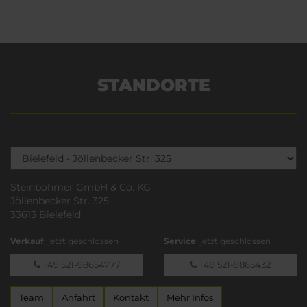
STANDORTE
Steinböhmer GmbH & Co. KG
Jöllenbecker Str. 325
33613 Bielefeld
Verkauf
: jetzt geschlossen
Service
: jetzt geschlossen
+49 521-98654777
+49 521-9865432
Team
Anfahrt
Kontakt
Mehr Infos