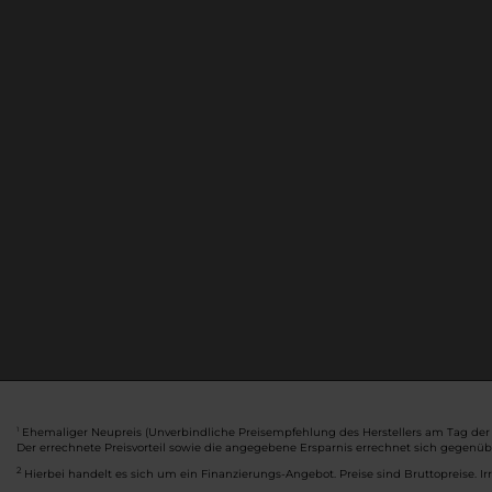
Ehemaliger Neupreis (Unverbindliche Preisempfehlung des Herstellers am Tag der 
1
Der errechnete Preisvorteil sowie die angegebene Ersparnis errechnet sich gegenü
2
Hierbei handelt es sich um ein Finanzierungs-Angebot. Preise sind Bruttopreise. Ir