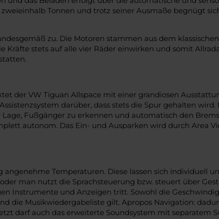
n und das Beladen erfolgt über die automatische und senso
n zweieinhalb Tonnen und trotz seiner Ausmaße begnügt sic
tandesgemäß zu. Die Motoren stammen aus dem klassischen 
Kräfte stets auf alle vier Räder einwirken und somit Allrad
tatten.
nktet der VW Tiguan Allspace mit einer grandiosen Ausstattu
sistenzsystem darüber, dass stets die Spur gehalten wird. 
er Lage, Fußgänger zu erkennen und automatisch den Bremsvo
mplett autonom. Das Ein- und Ausparken wird durch Area V
 angenehme Temperaturen. Diese lassen sich individuell und
en oder man nutzt die Sprachsteuerung bzw. steuert über Ges
logen Instrumente und Anzeigen tritt. Sowohl die Geschwindig
on und die Musikwiedergabeliste gilt. Apropos Navigation: d
letzt darf auch das erweiterte Soundsystem mit separatem S