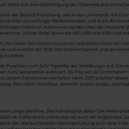
Auch lohnt sich eine Besichtigung der Überreste aus römisc
vor allem der Bereich Forschung, was in der Universität mit
 ist Köln ein wichtiger Medienstandort und auch die Kuns
indungen Kölns zur Außenwelt werden über die Deutsche B
o genannter „Kölner Ring“ sowie die A57, A59 und A555 und 
t. Wir laden Sie herzlich zu uns ein und bieten Ihnen ein vi
b und existiert seit 1930. Wir sind kompetent und serviceori
 zu liefern.
iele Parallelen zum SUV-Topseller der Wolfsburger auf. Die 
zum Siebensitzer avanciert. Ds Plus von 22 Zentimetern sor
e zu einem Familienvan herhalten kann. 2017 erschien diese
uareg. Wer näher hinschaut, bemerkt jedoch einige „Alleingä
 Länge alle Ehre. Das Fahrzeug ist dabei 1,84 Meter breit u
llein im Kofferraum) vorhanden als auch die Möglichkeit, s
ank der überaus flexiblen Raumgestaltung auch eine Fülle 