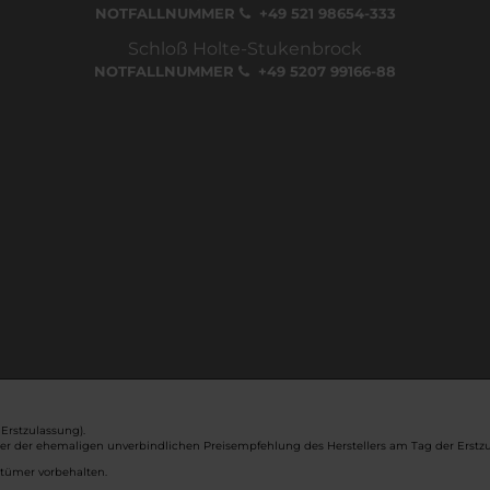
NOTFALLNUMMER
+49 521 98654-333
Schloß Holte-Stukenbrock
NOTFALLNUMMER
+49 5207 99166-88
Erstzulassung).
ber der ehemaligen unverbindlichen Preisempfehlung des Herstellers am Tag der Erstzu
rtümer vorbehalten.