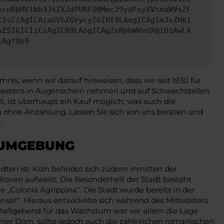
vcnRbMV1bb3JkZXJdPURFU0Mmc29ydFsyXVtmaWVsZF
CIsCiAgICAiaGVhZGVycyI6IHt9LAogICAgImJvZHki
wZSI6ICIiCiAgICB9LAogICAgInRpbWVvdXQiOiAwLA
iAgfQp9
is, wenn wir darauf hinweisen, dass wir seit 1930 für
auestens in Augenschein nehmen und auf Schwachstellen
 ist überhaupt ein Kauf möglich, was auch die
ch ohne Anzahlung. Lassen Sie sich von uns beraten und
.
 UMGEBUNG
ten ist. Köln befindet sich zudem inmitten der
ionen aufweist. Die Besonderheit der Stadt besteht
e „Colonia Agrippina“. Die Stadt wurde bereits in der
er“. Hieraus entwickelte sich während des Mittelalters
. Maßgebend für das Wachstum war vor allem die Lage
ölner Dom, sollte jedoch auch die zahlreichen romanischen