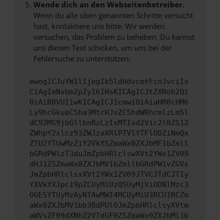
Wende dich an den Webseitenbetreiber.
Wenn du alle oben genannten Schritte versucht
hast, kontaktiere uns bitte. Wir werden
versuchen, das Problem zu beheben. Du kannst
uns diesen Text schicken, um uns bei der
Fehlersuche zu unterstützen:
ewogICJuYW1lIjogIk5ldHdvcmtFcnJvciIs
CiAgImNvbmZpZyI6IHsKICAgICJtZXRob2Qi
OiAiR0VUIiwKICAgICJ1cmwiOiAiaHR0cHM6
Ly9hcGkueC5ha3MtcHJvZC5hdWRhcmlzLm5l
dC92MS9jbGllbnRzLzIxMTIvd2Vic2l0ZS12
ZWhpY2xlcz93ZWJzaXRlPTVlYTFlODZiNmQx
ZTU2YTUwMzZiY2VkYSZmaWx0ZXJbMF1bZmll
bGRdPWlzT3duJmZpbHRlclswXVt2YWx1ZV09
dHJ1ZSZmaWx0ZXJbMV1bZmllbGRdPW1vZGVs
JmZpbHRlclsxXVt2YWx1ZV09JTVCJTdCJTIy
YXVkYXJpc19pZCUyMiUzQSUyMjViODNlMzc3
OGE5YTUyMzAyNTAwMWI4MCUyMiU3RCU1RCZm
aWx0ZXJbMV1bb3BdPUlOJmZpbHRlclsyXVtm
aWVsZF09dXNhZ2VTdGF0ZSZmaWx0ZXJbMl1b