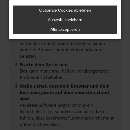
Internetverbindung.
Laden andere Webseiten, zum Beispiel deine
Optionale Cookies ablehnen
Suchmaschine?
Auswahl speichern
Prüfe deine Browsererweiterungen.
Alle akzeptieren
Manche Erweiterungen, wie Werbeblocker,
können das Laden bestimmter Seiten
verhindern. Funktioniert die Seite in einem
anderen Browser oder in einem privaten
Fenster?
Starte dein Gerät neu.
Das kann manchmal helfen, vorübergehende
Probleme zu beheben.
Stelle sicher, dass dein Browser und dein
Betriebssystem auf dem neuesten Stand
sind.
Veraltete Software birgt nicht nur ein
Sicherheitsrisiko, sondern kann auch dazu
führen, dass bestimmte Funktionen nicht mehr
unterstützt werden.