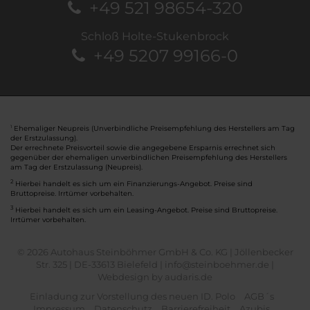
+49 521 98654-320
Schloß Holte-Stukenbrock
+49 5207 99166-0
Ehemaliger Neupreis (Unverbindliche Preisempfehlung des Herstellers am Tag
1
der Erstzulassung).
Der errechnete Preisvorteil sowie die angegebene Ersparnis errechnet sich
gegenüber der ehemaligen unverbindlichen Preisempfehlung des Herstellers
am Tag der Erstzulassung (Neupreis).
2
Hierbei handelt es sich um ein Finanzierungs-Angebot. Preise sind
Bruttopreise. Irrtümer vorbehalten.
3
Hierbei handelt es sich um ein Leasing-Angebot. Preise sind Bruttopreise.
Irrtümer vorbehalten.
© 2026 Autohaus Steinböhmer GmbH & Co. KG | Jöllenbecker
Str. 325 | DE-33613 Bielefeld | info@steinboehmer.de |
Webdesign by audaris.de
Einladung zur Vorstellung des neuen ID. Polo
AGB´s
Impressum
Datenschutz
Barrierefreiheit
Azubis