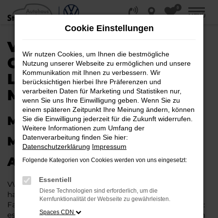
0
Zum
MENÜ
Hauptinhalt
Cookie Einstellungen
springen
VW ARTEON
Wir nutzen Cookies, um Ihnen die bestmögliche
GEBRAUCHTWAGEN |
Nutzung unserer Webseite zu ermöglichen und unsere
Kommunikation mit Ihnen zu verbessern. Wir
LIEFERSERVICE NACH
berücksichtigen hierbei Ihre Präferenzen und
MAGDEBURG
verarbeiten Daten für Marketing und Statistiken nur,
wenn Sie uns Ihre Einwilligung geben. Wenn Sie zu
einem späteren Zeitpunkt Ihre Meinung ändern, können
MIT RABATT DURCH
Sie die Einwilligung jederzeit für die Zukunft widerrufen.
Weitere Informationen zum Umfang der
Datenverarbeitung finden Sie hier:
MAGDEBURG MIT DEM VW
Datenschutzerklärung
Impressum
ARTEON GEBRAUCHTWAGEN
Folgende Kategorien von Cookies werden von uns eingesetzt:
Essentiell
VW Arteon Gebrauchtwagen liegen im Trend und das
Diese Technologien sind erforderlich, um die
hat einen vergleichsweise einfachen Grund. Ob für
Kernfunktionalität der Webseite zu gewährleisten.
Fahrten in und um Magdeburg oder längere Strecken:
Spaces CDN
es existieren schlichtweg kaum Fahrzeuge, die diesem