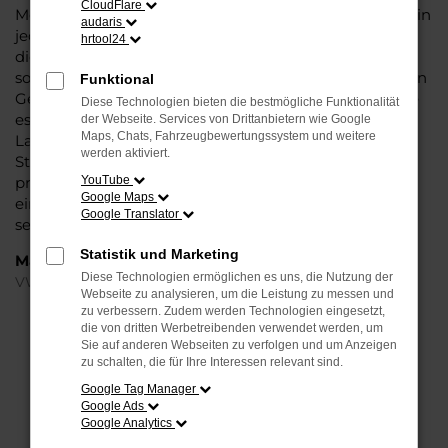
CloudFlare
Modell das Wasser reichen können. Die Qualität steht in
audaris
jeder Modellgeneration außer Frage. Hinzu kommen
hrtool24
die vielfältigen Möglichkeiten einer Individualisierung
sowie die zahlreichen Assistenzsysteme. Ein VW Arteon
Funktional
Gebrauchtwagen für Magdeburg ist ein Fahrzeug, wie
Diese Technologien bieten die bestmögliche Funktionalität
es kompletter nicht sein könnte und überzeugt durch
der Webseite. Services von Drittanbietern wie Google
Maps, Chats, Fahrzeugbewertungssystem und weitere
Langlebigkeit und einen sehr soliden Werterhalt. Bei
werden aktiviert.
Steinböhmer kommt hinzu, dass Sie sich über einen
preislichen Nachlass freuen dürfen und beim Kauf auf
YouTube
Google Maps
ein Unternehmen mit mehr als 80 Jahren Erfahrung
Google Translator
setzen.
Statistik und Marketing
Marken
Diese Technologien ermöglichen es uns, die Nutzung der
VW
Webseite zu analysieren, um die Leistung zu messen und
zu verbessern. Zudem werden Technologien eingesetzt,
die von dritten Werbetreibenden verwendet werden, um
FEHLER: NETWORK ERROR
Sie auf anderen Webseiten zu verfolgen und um Anzeigen
zu schalten, die für Ihre Interessen relevant sind.
Beim Laden ist ein Fehler aufgetreten.
Google Tag Manager
Hier sind ein paar Tipps, die dir helfen können:
Google Ads
Google Analytics
Überprüfe deine Firewall und deine