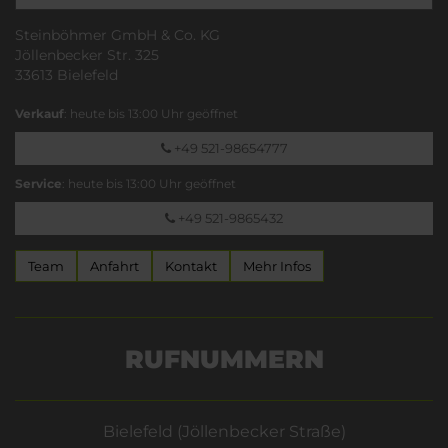
Steinböhmer GmbH & Co. KG
Jöllenbecker Str. 325
33613 Bielefeld
Verkauf
: heute bis 13:00 Uhr geöffnet
+49 521-98654777
Service
: heute bis 13:00 Uhr geöffnet
+49 521-9865432
Team
Anfahrt
Kontakt
Mehr Infos
RUFNUMMERN
Bielefeld (Jöllenbecker Straße)