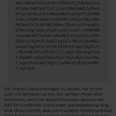
dmFsdWVdPSU1QiUyMlVTRUQlMjIlNUQmZmls
dGVyWzJdW29wXT1JTiZzb3J0WzBdW2ZpZWxk
XT1pc093biZzb3J0WzBdW29yZGVyXT1ERVND
JnNvcnRbMV1bZmllbGRdPWlzVG9wJnNvcnRb
MV1bb3JkZXJdPURFU0Mmc29ydFsyXVtmaWVs
ZF09cHJpY2Umc29ydFsyXVtvcmRlcl09QVND
JmxpbWl0PTIwJnNraXA9MCIsCiAgICAiaGVh
ZGVycyI6IHt9LAogICAgImJvZHkiOiBudWxs
LAogICAgImV4cGVjdCI6IHsKICAgICAgInJl
c3BvbnNlVHlwZSI6ICIiCiAgICB9LAogICAg
InRpbWVvdXQiOiAwLAogICAgInByb2dyZXNz
IjogbnVsbCwKICAgICJyaXNreSI6IGZhbHNl
CiAgfQp9
VW Arteon Gebrauchtwagen zu kaufen, hat immer
auch mit Vertrauen zu tun. Wir verraten Ihnen kein
Geheimnis, wenn wir darauf hinweisen, dass wir seit
1930 für Kundinnen und Kunden aus Magdeburg tätig
sind. Hinzu kommt, dass wir in unserer Meisterwerkstatt
jedes Fahrzeug genauestens in Augenschein nehmen