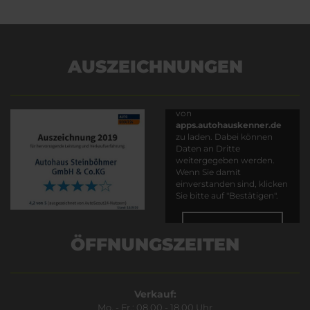
AUSZEICHNUNGEN
Es wird versucht, Inhalte
von
apps.autohauskenner.de
zu laden. Dabei können
Daten an Dritte
weitergegeben werden.
Wenn Sie damit
einverstanden sind, klicken
Sie bitte auf "Bestätigen".
Bestätigen
ÖFFNUNGSZEITEN
Verkauf:
Mo. - Fr.: 08.00 - 18.00 Uhr