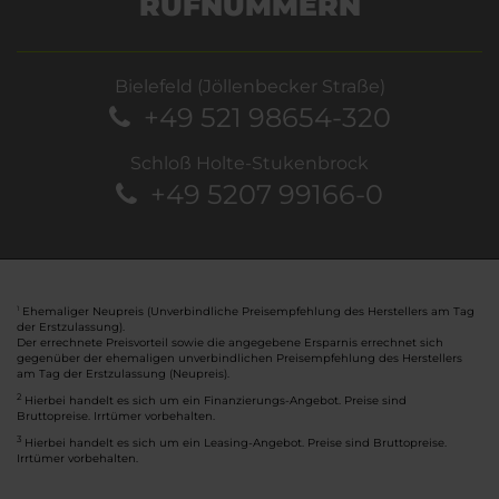
RUFNUMMERN
Bielefeld (Jöllenbecker Straße)
+49 521 98654-320
Schloß Holte-Stukenbrock
+49 5207 99166-0
Ehemaliger Neupreis (Unverbindliche Preisempfehlung des Herstellers am Tag
1
der Erstzulassung).
Der errechnete Preisvorteil sowie die angegebene Ersparnis errechnet sich
gegenüber der ehemaligen unverbindlichen Preisempfehlung des Herstellers
am Tag der Erstzulassung (Neupreis).
2
Hierbei handelt es sich um ein Finanzierungs-Angebot. Preise sind
Bruttopreise. Irrtümer vorbehalten.
3
Hierbei handelt es sich um ein Leasing-Angebot. Preise sind Bruttopreise.
Irrtümer vorbehalten.