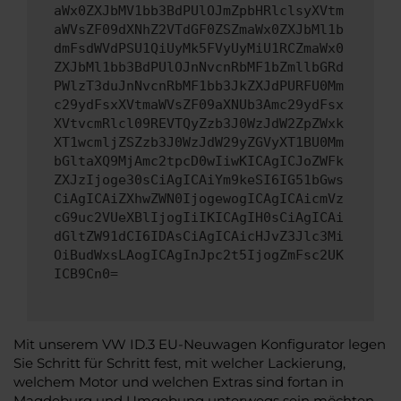
aWx0ZXJbMV1bb3BdPUlOJmZpbHRlclsyXVtm
aWVsZF09dXNhZ2VTdGF0ZSZmaWx0ZXJbMl1b
dmFsdWVdPSU1QiUyMk5FVyUyMiU1RCZmaWx0
ZXJbMl1bb3BdPUlOJnNvcnRbMF1bZmllbGRd
PWlzT3duJnNvcnRbMF1bb3JkZXJdPURFU0Mm
c29ydFsxXVtmaWVsZF09aXNUb3Amc29ydFsx
XVtvcmRlcl09REVTQyZzb3J0WzJdW2ZpZWxk
XT1wcmljZSZzb3J0WzJdW29yZGVyXT1BU0Mm
bGltaXQ9MjAmc2tpcD0wIiwKICAgICJoZWFk
ZXJzIjoge30sCiAgICAiYm9keSI6IG51bGws
CiAgICAiZXhwZWN0IjogewogICAgICAicmVz
cG9uc2VUeXBlIjogIiIKICAgIH0sCiAgICAi
dGltZW91dCI6IDAsCiAgICAicHJvZ3Jlc3Mi
OiBudWxsLAogICAgInJpc2t5IjogZmFsc2UK
ICB9Cn0=
Mit unserem VW ID.3 EU-Neuwagen Konfigurator legen
Sie Schritt für Schritt fest, mit welcher Lackierung,
welchem Motor und welchen Extras sind fortan in
Magdeburg und Umgebung unterwegs sein möchten.