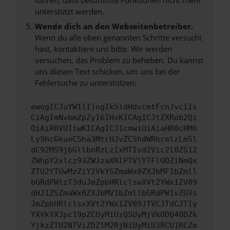
unterstützt werden.
Wende dich an den Webseitenbetreiber.
Wenn du alle oben genannten Schritte versucht
hast, kontaktiere uns bitte. Wir werden
versuchen, das Problem zu beheben. Du kannst
uns diesen Text schicken, um uns bei der
Fehlersuche zu unterstützen:
ewogICJuYW1lIjogIk5ldHdvcmtFcnJvciIs
CiAgImNvbmZpZyI6IHsKICAgICJtZXRob2Qi
OiAiR0VUIiwKICAgICJ1cmwiOiAiaHR0cHM6
Ly9hcGkueC5ha3MtcHJvZC5hdWRhcmlzLm5l
dC92MS9jbGllbnRzLzIxMTIvd2Vic2l0ZS12
ZWhpY2xlcz93ZWJzaXRlPTVlYTFlODZiNmQx
ZTU2YTUwMzZiY2VkYSZmaWx0ZXJbMF1bZmll
bGRdPWlzT3duJmZpbHRlclswXVt2YWx1ZV09
dHJ1ZSZmaWx0ZXJbMV1bZmllbGRdPW1vZGVs
JmZpbHRlclsxXVt2YWx1ZV09JTVCJTdCJTIy
YXVkYXJpc19pZCUyMiUzQSUyMjVkODQ4ODZk
YjkzZTU2NTViZDZlM2RjNiUyMiU3RCU1RCZm