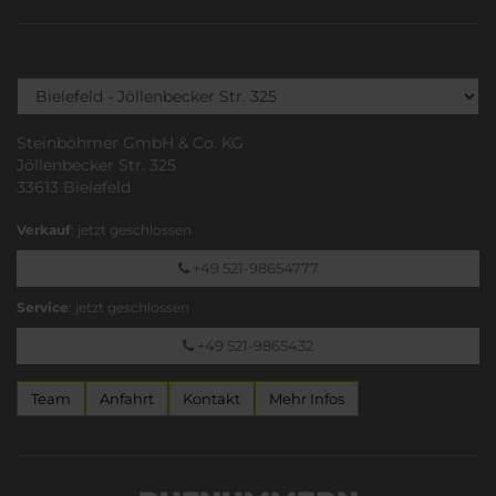
Steinböhmer GmbH & Co. KG
Jöllenbecker Str. 325
33613 Bielefeld
Verkauf
: jetzt geschlossen
+49 521-98654777
Service
: jetzt geschlossen
+49 521-9865432
Team
Anfahrt
Kontakt
Mehr Infos