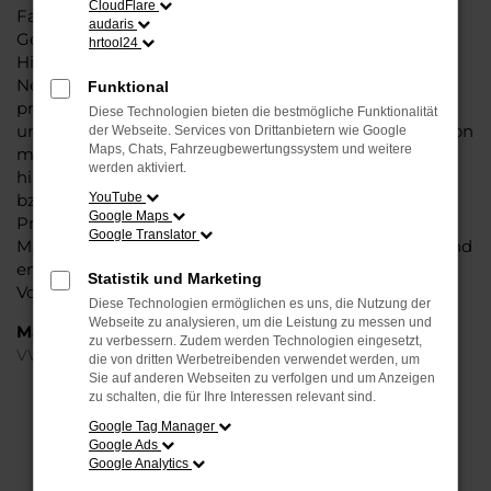
CloudFlare
Fahrzeug überzeugt vor allem in der aktuellen
audaris
Generation in den Vergleichstests und gilt in vielerlei
hrtool24
Hinsicht als Trendsetter. Wenn Sie Ihren VW ID.3 EU-
Neuwagen für Magdeburg bei Steinböhmer kaufen,
Funktional
profitieren Sie gleich mehrfach. So bieten wir einen
Diese Technologien bieten die bestmögliche Funktionalität
umfangreichen Service und bringen eine Erfahrung von
der Webseite. Services von Drittanbietern wie Google
Maps, Chats, Fahrzeugbewertungssystem und weitere
mehr als 80 Jahren in die Beratung mit ein. Darüber
werden aktiviert.
hinaus sichern Sie sich bei jedem Kauf einen Rabatt
bzw. Nachlass, der teilweise im zweistelligen
YouTube
Google Maps
Prozentbereich liegt. VW ID.3 EU-Neuwagen für
Google Translator
Magdeburg sind bei uns auch im Leasing zu haben und
entsprechend zu 100 Prozent Ihren individuellen
Statistik und Marketing
Vorstellungen.
Diese Technologien ermöglichen es uns, die Nutzung der
Webseite zu analysieren, um die Leistung zu messen und
Marken
zu verbessern. Zudem werden Technologien eingesetzt,
VW
die von dritten Werbetreibenden verwendet werden, um
Sie auf anderen Webseiten zu verfolgen und um Anzeigen
zu schalten, die für Ihre Interessen relevant sind.
FEHLER: NETWORK ERROR
Google Tag Manager
Google Ads
Beim Laden ist ein Fehler aufgetreten.
Google Analytics
Hier sind ein paar Tipps, die dir helfen können: