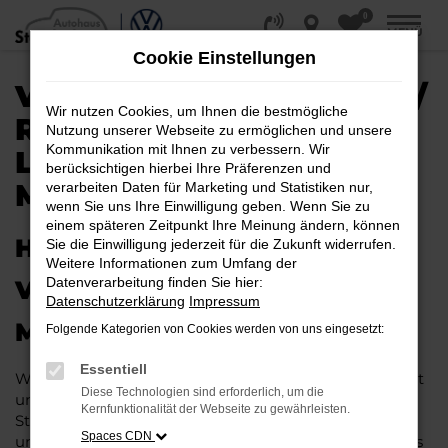
0
Zum
MENÜ
Hauptinhalt
Cookie Einstellungen
springen
VW ID.3 EU-NEUWAGEN /
Wir nutzen Cookies, um Ihnen die bestmögliche
REIMPORT |
Nutzung unserer Webseite zu ermöglichen und unsere
Kommunikation mit Ihnen zu verbessern. Wir
LIEFERSERVICE NACH
berücksichtigen hierbei Ihre Präferenzen und
MAGDEBURG
verarbeiten Daten für Marketing und Statistiken nur,
wenn Sie uns Ihre Einwilligung geben. Wenn Sie zu
einem späteren Zeitpunkt Ihre Meinung ändern, können
HERAUSRAGENDE QUALITÄT:
Sie die Einwilligung jederzeit für die Zukunft widerrufen.
Weitere Informationen zum Umfang der
Datenverarbeitung finden Sie hier:
VW ID.3 EU-NEUWAGEN FÜR
Datenschutzerklärung
Impressum
MAGDEBURG
Folgende Kategorien von Cookies werden von uns eingesetzt:
Essentiell
Wer in puncto Qualität keinerlei Kompromisse eingeht
Diese Technologien sind erforderlich, um die
und bei Fahrten durch Magdeburg auf dem neuesten
Kernfunktionalität der Webseite zu gewährleisten.
Stand der Automobiltechnik sein möchte, landet
Spaces CDN
unweigerlich bei einem VW ID.3 EU-Neuwagen. Dieses