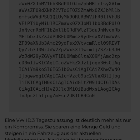
aWx0ZXJbMV1bb3BdPUlOJmZpbHRlclsyXVtm
aWVsZF09dXNhZ2VTdGF0ZSZmaWx0ZXJbMl1b
dmFsdWVdPSU1QiUyMk9ORURBWVJFR0lTVFJB
VElPTiUyMiU1RCZmaWx0ZXJbMl1bb3BdPUlO
JnNvcnRbMF1bZmllbGRdPWlzT3duJnNvcnRb
MF1bb3JkZXJdPURFU0Mmc29ydFsxXVtmaWVs
ZF09aXNUb3Amc29ydFsxXVtvcmRlcl09REVT
QyZzb3J0WzJdW2ZpZWxkXT1wcmljZSZzb3J0
WzJdW29yZGVyXT1BU0MmbGltaXQ9MjAmc2tp
cD0wIiwKICAgICJoZWFkZXJzIjoge30sCiAg
ICAiYm9keSI6IG51bGwsCiAgICAiZXhwZWN0
IjogewogICAgICAicmVzcG9uc2VUeXBlIjog
IiIKICAgIH0sCiAgICAidGltZW91dCI6IDAs
CiAgICAicHJvZ3Jlc3MiOiBudWxsLAogICAg
InJpc2t5IjogZmFsc2UKICB9Cn0=
Eine VW ID.3 Tageszulassung ist deutlich mehr als nur
ein Kompromiss. Sie sparen eine Menge Geld und
steigen in ein Fahrzeug aus der aktuellen
Modellgeneration. Natürlich ist Ihr neuer fahrbarer