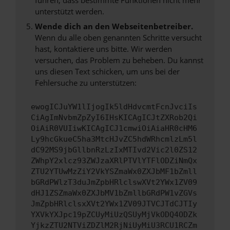
unterstützt werden.
Wende dich an den Webseitenbetreiber.
Wenn du alle oben genannten Schritte versucht
hast, kontaktiere uns bitte. Wir werden
versuchen, das Problem zu beheben. Du kannst
uns diesen Text schicken, um uns bei der
Fehlersuche zu unterstützen:
ewogICJuYW1lIjogIk5ldHdvcmtFcnJvciIs
CiAgImNvbmZpZyI6IHsKICAgICJtZXRob2Qi
OiAiR0VUIiwKICAgICJ1cmwiOiAiaHR0cHM6
Ly9hcGkueC5ha3MtcHJvZC5hdWRhcmlzLm5l
dC92MS9jbGllbnRzLzIxMTIvd2Vic2l0ZS12
ZWhpY2xlcz93ZWJzaXRlPTVlYTFlODZiNmQx
ZTU2YTUwMzZiY2VkYSZmaWx0ZXJbMF1bZmll
bGRdPWlzT3duJmZpbHRlclswXVt2YWx1ZV09
dHJ1ZSZmaWx0ZXJbMV1bZmllbGRdPW1vZGVs
JmZpbHRlclsxXVt2YWx1ZV09JTVCJTdCJTIy
YXVkYXJpc19pZCUyMiUzQSUyMjVkODQ4ODZk
YjkzZTU2NTViZDZlM2RjNiUyMiU3RCU1RCZm