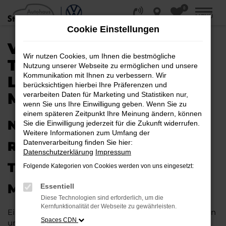
0
Zum
MENÜ
Hauptinhalt
Cookie Einstellungen
springen
VW ID.3
Wir nutzen Cookies, um Ihnen die bestmögliche
TAGESZULASSUNG |
Nutzung unserer Webseite zu ermöglichen und unsere
Kommunikation mit Ihnen zu verbessern. Wir
LIEFERSERVICE NACH
berücksichtigen hierbei Ihre Präferenzen und
MAGDEBURG
verarbeiten Daten für Marketing und Statistiken nur,
wenn Sie uns Ihre Einwilligung geben. Wenn Sie zu
einem späteren Zeitpunkt Ihre Meinung ändern, können
NEUES FAHRZEUG MIT VIEL
Sie die Einwilligung jederzeit für die Zukunft widerrufen.
Weitere Informationen zum Umfang der
Datenverarbeitung finden Sie hier:
RABATT: IHRE VW ID.3
Datenschutzerklärung
Impressum
TAGESZULASSUNG FÜR
Folgende Kategorien von Cookies werden von uns eingesetzt:
MAGDEBURG
Essentiell
Diese Technologien sind erforderlich, um die
Kernfunktionalität der Webseite zu gewährleisten.
Ein Neuwagen muss nicht teuer sein. Unser Kundinnen
Spaces CDN
und Kunden aus Magdeburg und anderswo erhalten