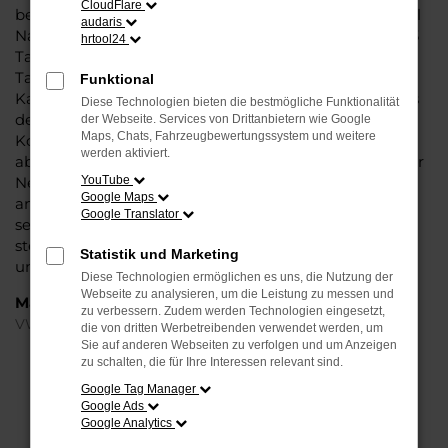
CloudFlare
bei Steinböhmer eine VW ID.3 Tageszulassung mit viel
audaris
Nachlass und ohne Abstriche bei der Qualität. VW ID.3
hrtool24
Tageszulassung: das klingt wie ein Trick und ist in der
Tat ein kleiner Kunstgriff, mit dem Autohändler den
Funktional
Kauf zu günstigeren Preisen möglich machen. Seitens
Diese Technologien bieten die bestmögliche Funktionalität
der Automobilhersteller werden stets nur enge
der Webseite. Services von Drittanbietern wie Google
Maps, Chats, Fahrzeugbewertungssystem und weitere
Korridore für die Preissetzung bei Neuwagen
werden aktiviert.
abgesteckt. Eine VW ID.3 Tageszulassung ist ein echter
Neuwagen, der für einen Tag in Magdeburg oder
YouTube
Google Maps
anderswo zugelassen wurde. Dabei versteht sich von
Google Translator
selbst, dass der Kilometerstand bei Null komma Null
steht und Sie nach dem Kauf die erste Fahrt
Statistik und Marketing
unternehmen können.
Diese Technologien ermöglichen es uns, die Nutzung der
Webseite zu analysieren, um die Leistung zu messen und
Marken
zu verbessern. Zudem werden Technologien eingesetzt,
VW
die von dritten Werbetreibenden verwendet werden, um
Sie auf anderen Webseiten zu verfolgen und um Anzeigen
zu schalten, die für Ihre Interessen relevant sind.
FEHLER: NETWORK ERROR
Google Tag Manager
Google Ads
Beim Laden ist ein Fehler aufgetreten.
Google Analytics
Hier sind ein paar Tipps, die dir helfen können: