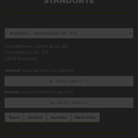
STANDORTE
Steinböhmer GmbH & Co. KG
Jöllenbecker Str. 325
33613 Bielefeld
Verkauf
: heute bis 18:00 Uhr geöffnet
+49 521-98654777
Service
: heute bis 18:00 Uhr geöffnet
+49 521-9865432
Team
Anfahrt
Kontakt
Mehr Infos