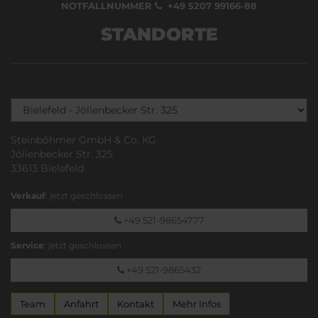
NOTFALLNUMMER
+49 5207 99166-88
STANDORTE
Steinböhmer GmbH & Co. KG
Jöllenbecker Str. 325
33613 Bielefeld
Verkauf
: jetzt geschlossen
+49 521-98654777
Service
: jetzt geschlossen
+49 521-9865432
Team
Anfahrt
Kontakt
Mehr Infos