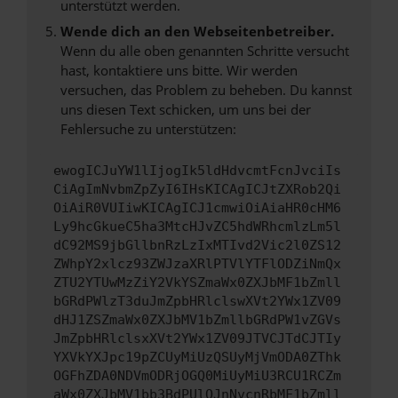
unterstützt werden.
Wende dich an den Webseitenbetreiber.
Wenn du alle oben genannten Schritte versucht
hast, kontaktiere uns bitte. Wir werden
versuchen, das Problem zu beheben. Du kannst
uns diesen Text schicken, um uns bei der
Fehlersuche zu unterstützen:
ewogICJuYW1lIjogIk5ldHdvcmtFcnJvciIs
CiAgImNvbmZpZyI6IHsKICAgICJtZXRob2Qi
OiAiR0VUIiwKICAgICJ1cmwiOiAiaHR0cHM6
Ly9hcGkueC5ha3MtcHJvZC5hdWRhcmlzLm5l
dC92MS9jbGllbnRzLzIxMTIvd2Vic2l0ZS12
ZWhpY2xlcz93ZWJzaXRlPTVlYTFlODZiNmQx
ZTU2YTUwMzZiY2VkYSZmaWx0ZXJbMF1bZmll
bGRdPWlzT3duJmZpbHRlclswXVt2YWx1ZV09
dHJ1ZSZmaWx0ZXJbMV1bZmllbGRdPW1vZGVs
JmZpbHRlclsxXVt2YWx1ZV09JTVCJTdCJTIy
YXVkYXJpc19pZCUyMiUzQSUyMjVmODA0ZThk
OGFhZDA0NDVmODRjOGQ0MiUyMiU3RCU1RCZm
aWx0ZXJbMV1bb3BdPUlOJnNvcnRbMF1bZmll