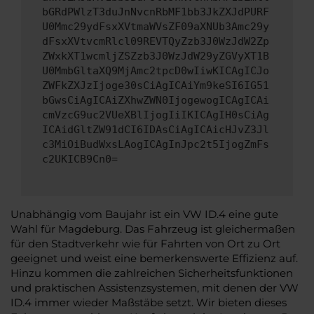
bGRdPWlzT3duJnNvcnRbMF1bb3JkZXJdPURF
U0Mmc29ydFsxXVtmaWVsZF09aXNUb3Amc29y
dFsxXVtvcmRlcl09REVTQyZzb3J0WzJdW2Zp
ZWxkXT1wcmljZSZzb3J0WzJdW29yZGVyXT1B
U0MmbGltaXQ9MjAmc2tpcD0wIiwKICAgICJo
ZWFkZXJzIjoge30sCiAgICAiYm9keSI6IG51
bGwsCiAgICAiZXhwZWN0IjogewogICAgICAi
cmVzcG9uc2VUeXBlIjogIiIKICAgIH0sCiAg
ICAidGltZW91dCI6IDAsCiAgICAicHJvZ3Jl
c3MiOiBudWxsLAogICAgInJpc2t5IjogZmFs
c2UKICB9Cn0=
Unabhängig vom Baujahr ist ein VW ID.4 eine gute
Wahl für Magdeburg. Das Fahrzeug ist gleichermaßen
für den Stadtverkehr wie für Fahrten von Ort zu Ort
geeignet und weist eine bemerkenswerte Effizienz auf.
Hinzu kommen die zahlreichen Sicherheitsfunktionen
und praktischen Assistenzsystemen, mit denen der VW
ID.4 immer wieder Maßstäbe setzt. Wir bieten dieses