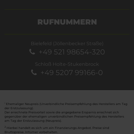
RUFNUMMERN
Bielefeld (Jöllenbecker Straße)
+49 521 98654-320
Schloß Holte-Stukenbrock
+49 5207 99166-0
Ehemaliger Neupreis (Unverbindliche Preisempfehlung des Herstellers am Tag
1
der Erstzulassung).
Der errechnete Preisvorteil sowie die angegebene Ersparnis errechnet sich
gegenüber der ehemaligen unverbindlichen Preisempfehlung des Herstellers
am Tag der Erstzulassung (Neupreis).
2
Hierbei handelt es sich um ein Finanzierungs-Angebot. Preise sind
Bruttopreise. Irrtümer vorbehalten.