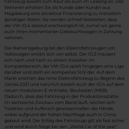
Fahrzeug sowohl zum Kauf als auch im Leasing an. Des
Weiteren erhalten Sie als Kunde oder Kundin aus
Magdeburg eine attraktive Finanzierung zu monatlich
günstigen Raten. Sie werden schnell feststellen, dass
der VW ID.4 absolut erschwinglich ist, zumal wir gerne
auch Ihren momentanen Gebrauchtwagen in Zahlung
nehmen.
Die Namensgebung bei den Elektrofahrzeugen von
Volkswagen erklärt sich von selbst. Der ID.3 mausert
sich nach und nach zu einem Klassiker im
Kompaktbereich, der VW ID.4 spielt hingegen eine Liga
darüber und stellt ein kompaktes SUV dar. Auf dem
Markt erschien das reine Elektrofahrzeug zu Beginn des
Jahres 2021 und natürlich basiert auch der ID.4 auf dem
neuen modularen E-Antriebs- Baukasten (MEB).
Dadurch, dass das Fahrzeug in der Produktionsstätte
im sächsische Zwickau vom Band läuft, reichen sich
Tradition und Aufbruch gewissermaßen die Hände,
wobei aufgrund der hohen Nachfrage auch in China
gebaut wird. Der Erfolg des Fahrzeugs gilt als fast sicher
und wird durch Siege bei den „World Car of the year“