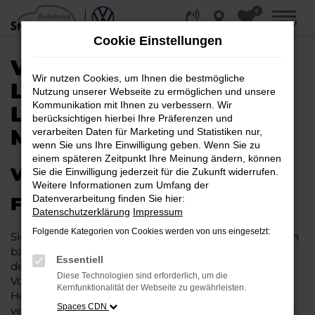
0
Zum
MENÜ
Hauptinhalt
Cookie Einstellungen
springen
VW ID.4 KAUFEN,
Wir nutzen Cookies, um Ihnen die bestmögliche
LEASEN, FINANZIEREN |
Nutzung unserer Webseite zu ermöglichen und unsere
Kommunikation mit Ihnen zu verbessern. Wir
LIEFERSERVICE NACH
berücksichtigen hierbei Ihre Präferenzen und
MAGDEBURG
verarbeiten Daten für Marketing und Statistiken nur,
wenn Sie uns Ihre Einwilligung geben. Wenn Sie zu
einem späteren Zeitpunkt Ihre Meinung ändern, können
VW ID.4 – IHR PERFEKTES
Sie die Einwilligung jederzeit für die Zukunft widerrufen.
Weitere Informationen zum Umfang der
Datenverarbeitung finden Sie hier:
FAHRZEUG FÜR MAGDEBURG
Datenschutzerklärung
Impressum
Folgende Kategorien von Cookies werden von uns eingesetzt:
Sie möchten in Magdeburg und Umgebung mobil sein
bzw. mobil bleiben. Unser Vorschlag ist ein VW ID.4,
Essentiell
denn dieses Fahrzeug vereint eine ganze Reihe an
Diese Technologien sind erforderlich, um die
Vorzügen. Da ist zunächst einmal die Tradition des
Kernfunktionalität der Webseite zu gewährleisten.
Herstellers. Ein VW ID.4 für Magdeburg ist perfekt
Spaces CDN
verarbeitet und auf Langlebigkeit ausgelegt. Auf diese