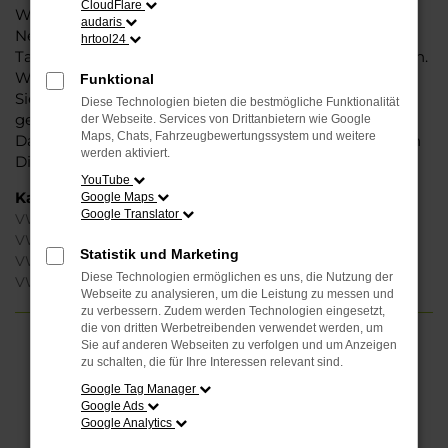
CloudFlare
Weise können Sie unbedenklich sowohl einen
audaris
Neuwagen als auch einen Gebrauchten, sowohl eine
hrtool24
Tageszulassung als auch einen Jahreswagen erwerben.
Wenn Sie sich für Steinböhmer entscheiden, erhalten
Funktional
Sie einen erheblichen Nachlass bzw. Rabatt und
Diese Technologien bieten die bestmögliche Funktionalität
genießen zudem einen außergewöhnlichen Service.
der Webseite. Services von Drittanbietern wie Google
Maps, Chats, Fahrzeugbewertungssystem und weitere
Das beginnt bei der Beratung und setzt sich mit vielen
werden aktiviert.
Dienstleistungen unserer Meisterwerkstatt fort.
YouTube
Kategorie
Google Maps
Google Translator
VW ID.4 Gebrauchtwagen Magdeburg
VW ID.4 Neuwagen Magdeburg
Statistik und Marketing
VW ID.4 Tageszulassung Magdeburg
Diese Technologien ermöglichen es uns, die Nutzung der
VW ID.4 Magdeburg
Webseite zu analysieren, um die Leistung zu messen und
zu verbessern. Zudem werden Technologien eingesetzt,
die von dritten Werbetreibenden verwendet werden, um
Sie auf anderen Webseiten zu verfolgen und um Anzeigen
FEHLER: NETWORK ERROR
zu schalten, die für Ihre Interessen relevant sind.
Google Tag Manager
Beim Laden ist ein Fehler aufgetreten.
Google Ads
Hier sind ein paar Tipps, die dir helfen können:
Google Analytics