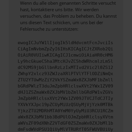
Wenn du alle oben genannten Schritte versucht
hast, kontaktiere uns bitte. Wir werden
versuchen, das Problem zu beheben. Du kannst
uns diesen Text schicken, um uns bei der
Fehlersuche zu unterstützen:
ewogICJuYW1lIjogIk5ldHdvcmtFcnJvciIs
CiAgImNvbmZpZyI6IHsKICAgICJtZXRob2Qi
OiAiR0VUIiwKICAgICJ1cmwiOiAiaHR0cHM6
Ly9hcGkueC5ha3MtcHJvZC5hdWRhcmlzLm5l
dC92MS9jbGllbnRzLzIxMTIvd2Vic2l0ZS12
ZWhpY2xlcz93ZWJzaXRlPTVlYTFlODZiNmQx
ZTU2YTUwMzZiY2VkYSZmaWx0ZXJbMF1bZmll
bGRdPWlzT3duJmZpbHRlclswXVt2YWx1ZV09
dHJ1ZSZmaWx0ZXJbMV1bZmllbGRdPW1vZGVs
JmZpbHRlclsxXVt2YWx1ZV09JTVCJTdCJTIy
YXVkYXJpc19pZCUyMiUzQSUyMjVjYzk0MTBk
YjkzZTU2MDRhMTA0YmM0YyUyMiU3RCU1RCZm
aWx0ZXJbMV1bb3BdPUlOJmZpbHRlclsyXVtm
aWVsZF09dXNhZ2VTdGF0ZSZmaWx0ZXJbMl1b
dmFsdWVdPSU1QiUyMlVTRURfT05FWUVBUiUy