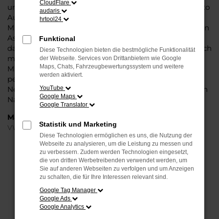
CloudFlare
und die Liebe zum Detail. Hinzu kommt, dass in puncto
audaris
Ausstattung in dieser Fahrzeugklasse regelrecht
hrtool24
Maßstäbe gesetzt werden, was sich vor allem in Sachen
Assistenzsysteme und Sicherheit widerspiegelt. Und
Funktional
dann ist da noch das Design, dass Kenner sprichwörtlich
Diese Technologien bieten die bestmögliche Funktionalität
mit der Zunge schnalzen lässt. In kurzen Worten: für
der Webseite. Services von Drittanbietern wie Google
Maps, Chats, Fahrzeugbewertungssystem und weitere
Magdeburg ist eijn VW T-Cross Jahreswagen eine
werden aktiviert.
perfekte Wahl, alldieweil Sie gegenüber einem
Neuwagen erheblich an Geld sparen und einen soliden
YouTube
Google Maps
Nachlass bzw. Rabatt erhalten.
Google Translator
Marken
Statistik und Marketing
VW
Diese Technologien ermöglichen es uns, die Nutzung der
Webseite zu analysieren, um die Leistung zu messen und
FEHLER: NETWORK ERROR
zu verbessern. Zudem werden Technologien eingesetzt,
die von dritten Werbetreibenden verwendet werden, um
Sie auf anderen Webseiten zu verfolgen und um Anzeigen
Beim Laden ist ein Fehler aufgetreten.
zu schalten, die für Ihre Interessen relevant sind.
Hier sind ein paar Tipps, die dir helfen können:
Google Tag Manager
Google Ads
Überprüfe deine Firewall und deine
Google Analytics
Internetverbindung.