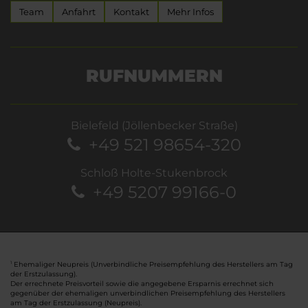
Team
Anfahrt
Kontakt
Mehr Infos
RUFNUMMERN
Bielefeld (Jöllenbecker Straße)
+49 521 98654-320
Schloß Holte-Stukenbrock
+49 5207 99166-0
Ehemaliger Neupreis (Unverbindliche Preisempfehlung des Herstellers am Tag
1
der Erstzulassung).
Der errechnete Preisvorteil sowie die angegebene Ersparnis errechnet sich
gegenüber der ehemaligen unverbindlichen Preisempfehlung des Herstellers
am Tag der Erstzulassung (Neupreis).