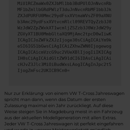
MiU1RCZmaWx0ZXJbMl1bb3BdPUlOJnNvcnRb
MF1bZmllbGRdPWlzT3duJnNvcnRbMF1bb3Jk
ZXJdPURFU0Mmc29ydFsxXVtmaWVsZF09aXNU
b3Amc29ydFsxXVtvcmRlcl09REVTQyZzb3J0
WzJdW2ZpZWxkXT1wcmljZSZzb3J0WzJdW29y
ZGVyXT1BU0MmbGltaXQ9MjAmc2tpcD0wIiwK
ICAgICJoZWFkZXJzIjoge30sCiAgICAiYm9k
eSI6IG51bGwsCiAgICAiZXhwZWN0Ijogewog
ICAgICAicmVzcG9uc2VUeXBlIjogIiIKICAg
IH0sCiAgICAidGltZW91dCI6IDAsCiAgICAi
cHJvZ3Jlc3MiOiBudWxsLAogICAgInJpc2t5
IjogZmFsc2UKICB9Cn0=
Nur zur Erklärung: von einem VW T-Cross Jahreswagen
spricht man dann, wenn das Datum der ersten
Zulassung maximal ein Jahr zurückliegt. Auf diese
Weise steigen Sie in Magdeburg meist in ein Fahrzeug
aus der aktuellen Modellgeneration mit allen Extras.
Jeder VW T-Cross Jahreswagen ist perfekt eingefahren
und wurde in unserer Meisterwerkstatt gründlich