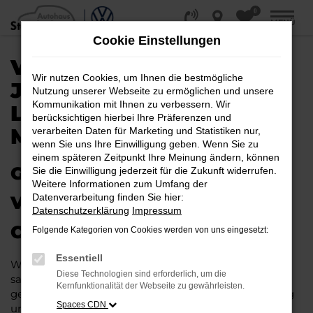
0
Zum
MENÜ
Hauptinhalt
Cookie Einstellungen
springen
VW T-CROSS
Wir nutzen Cookies, um Ihnen die bestmögliche
JAHRESWAGEN |
Nutzung unserer Webseite zu ermöglichen und unsere
Kommunikation mit Ihnen zu verbessern. Wir
LIEFERSERVICE NACH
berücksichtigen hierbei Ihre Präferenzen und
MAGDEBURG
verarbeiten Daten für Marketing und Statistiken nur,
wenn Sie uns Ihre Einwilligung geben. Wenn Sie zu
einem späteren Zeitpunkt Ihre Meinung ändern, können
GAS GEBEN IN MAGDEBURG –
Sie die Einwilligung jederzeit für die Zukunft widerrufen.
Weitere Informationen zum Umfang der
Datenverarbeitung finden Sie hier:
VIELLEICHT BALD IM VW T-
Datenschutzerklärung
Impressum
CROSS JAHRESWAGEN
Folgende Kategorien von Cookies werden von uns eingesetzt:
Essentiell
Wer Argumente für einen VW T-Cross Jahreswagen
Diese Technologien sind erforderlich, um die
sammelt, wird schnell fündig. Das Fahrzeug ist wie
Kernfunktionalität der Webseite zu gewährleisten.
geschaffen für Fahrten in Magdeburg und Umgebung
Spaces CDN
und überzeugt durch seine erstklassige Verarbeitung